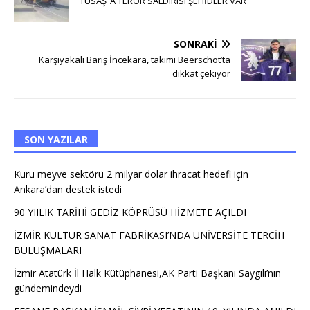
TUSAŞ ‘A TERÖR SALDIRISI ŞEHİDLER VAR
SONRAKI
Karşıyakalı Barış İncekara, takımı Beerschot’ta
dikkat çekiyor
SON YAZILAR
Kuru meyve sektörü 2 milyar dolar ihracat hedefi için
Ankara’dan destek istedi
90 YIILIK TARİHİ GEDİZ KÖPRÜSÜ HİZMETE AÇILDI
İZMİR KÜLTÜR SANAT FABRİKASI’NDA ÜNİVERSİTE TERCİH
BULUŞMALARI
İzmir Atatürk İl Halk Kütüphanesi,AK Parti Başkanı Saygılı’nın
gündemindeydi