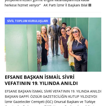
herkese hizmet veriyor” AK Parti İzmir İl Başkanı Bilal
🟦
SIVIL TOPLUM KURULUŞLARI
EFSANE BAŞKAN İSMAİL SİVRİ
VEFATININ 19. YILINDA ANILDI
EFSANE BAŞKAN İSMAİL SİVRİ VEFATININ 19. YILINDA ANILDI
BAŞKAN GAPPİ: ÖZGÜR GAZETECİLİĞİN KUTUP YILDIZIYDI
İzmir Gazeteciler Cemiyeti (İGC) Onursal Başkanı ve Türkiye