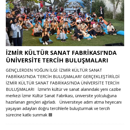
İZMİR KÜLTÜR SANAT FABRİKASI’NDA
ÜNİVERSİTE TERCİH BULUŞMALARI
GENÇLERDEN YOĞUN İLGİ: İZMİR KÜLTÜR SANAT
FABRİKASI’NDA ‘TERCİH BULUŞMALARI’ GERÇEKLEŞTİRİLDİ
İZMİR KÜLTÜR SANAT FABRİKASI’NDA ÜNİVERSİTE TERCİH
BULUŞMALARI İzmir’in kültür ve sanat alanındaki yeni cazibe
merkezi İzmir Kültür Sanat Fabrikası, üniversite yolculuğuna
hazırlanan gençleri ağırladı. Üniversiteye adım atma heyecanı
yaşayan adayları doğru tercihlerle buluşturmak ve tercih
sürecine katkı sunmak
🟦