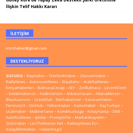
İlişkin Telif Hakkı Kararı
İLETIŞIM
introhaber@gmail.com
DESTEKLIYORUZ
SUCUDO
–
RayHaber
–
TeleferikHaber
–
OtonomHaber
–
RaillyNews
–
AutonoumNews
–
BlauBahn
–
ArabRailNews
–
KimyaHaberleri
–
BulmacaCevap
–
AEY
–
ZorBulmaca
–
LeventÖzen
–
EmlakHabercin
–
KadinGirisim
–
AnkaraYasam
–
AdanaMersin
–
BlauAutonom
–
GreekRail
–
Merhabaİzmir
–
KaravanHaber
–
Ferrovie24
–
StiriHub
–
YelkenHaber
–
KamuHaber
–
RayTurkiye
–
UcakHaber
–
MakineTamir
–
KomikKurbaga
–
KolayHarita
–
DME
–
AutoRusNews
–
Iptidai
–
PromptsFile
–
MarkaHikayeleri
–
SilahHaber
–
LeoTheMaster.Net
–
RailwayNews EU
–
KolayBilimHaber
–
HaberInegol