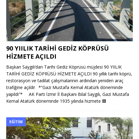
90 YIILIK TARİHİ GEDİZ KÖPRÜSÜ
HİZMETE AÇILDI
Başkan Saygılı’dan Tarihi Gediz Köprüsü müjdesi 90 YIILIK
TARİHİ GEDİZ KÖPRÜSÜ HİZMETE AÇILDI 90 yıllık tarihi köprü,
restorasyon ve tadilat çalışmalarının ardından yeniden araç
trafiğine açıldı! *”Gazi Mustafa Kemal Atatürk döneminde
yapıldı”* AK Parti İzmir İl Başkanı Bilal Saygılı, Gazi Mustafa
Kemal Atatürk döneminde 1935 yılında hizmete
🟦
EĞITIM