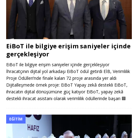
EiBoT ile bilgiye erişim saniyeler içinde
gerçekleşiyor
EiBoT ile bilgiye erişim saniyeler içinde gerçekleşiyor
İhracatçının dijital yol arkadaşı EiBoT ödül getirdi EİB, Verimlilik
Proje Ödülleri’nde finale kalan 72 proje arasında yer aldı
Dijitalleşmede örnek proje: EiBoT Yapay zekâ destekli EiBoT,
ihracatın dijital dönüşümüne güç katıyor EiBoT, yapay zekâ
destekli ihracat asistanı olarak verimlilik ödüllerinde başarı
🟦
EĞITIM