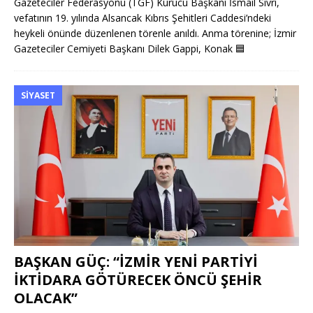
Gazeteciler Federasyonu (TGF) Kurucu Başkanı İsmail Sivri,
vefatının 19. yılında Alsancak Kıbrıs Şehitleri Caddesi’ndeki
heykeli önünde düzenlenen törenle anıldı. Anma törenine; İzmir
Gazeteciler Cemiyeti Başkanı Dilek Gappi, Konak
🟦
SIYASET
BAŞKAN GÜÇ: “İZMİR YENİ PARTİYİ
İKTİDARA GÖTÜRECEK ÖNCÜ ŞEHİR
OLACAK”