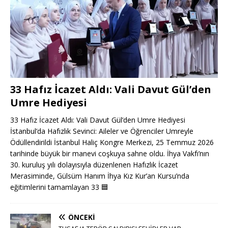
33 Hafız İcazet Aldı: Vali Davut Gül’den
Umre Hediyesi
33 Hafız İcazet Aldı: Vali Davut Gül’den Umre Hediyesi
İstanbul’da Hafızlık Sevinci: Aileler ve Öğrenciler Umreyle
Ödüllendirildi İstanbul Haliç Kongre Merkezi, 25 Temmuz 2026
tarihinde büyük bir manevi coşkuya sahne oldu. İhya Vakfı’nın
30. kuruluş yılı dolayısıyla düzenlenen Hafızlık İcazet
Merasiminde, Gülsüm Hanım İhya Kız Kur’an Kursu’nda
eğitimlerini tamamlayan 33
🟦
ÖNCEKI