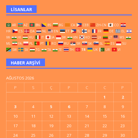
LISANLAR
AR
AZ
BN
BS
BG
CA
CEB
ZH-CN
CO
HR
CS
DA
NL
EN
ET
TL
FI
FR
DE
EL
IW
HI
HU
IT
JA
JW
KN
KO
LV
LT
MS
ML
FA
PL
PT
RO
RU
SR
SK
SL
ES
SU
SW
SV
TG
TA
TE
TH
TR
UK
UR
VI
HABER ARŞIVI
AĞUSTOS 2026
P
S
Ç
P
C
C
P
1
2
3
4
5
6
7
8
9
10
11
12
13
14
15
16
17
18
19
20
21
22
23
24
25
26
27
28
29
30