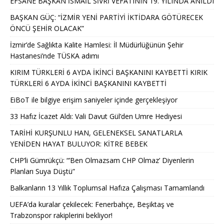
EFSANE BAŞKAN İSMAİL SİVRİ VEFATININ 19. YILINDA ANILDI
BAŞKAN GÜÇ: “İZMİR YENİ PARTİYİ İKTİDARA GÖTÜRECEK
ÖNCÜ ŞEHİR OLACAK”
İzmir’de Sağlıkta Kalite Hamlesi: İl Müdürlüğünün Şehir
Hastanesi’nde TÜSKA adımı
KIRIM TÜRKLERİ 6 AYDA İKİNCİ BAŞKANINI KAYBETTİ KIRIK
TÜRKLERİ 6 AYDA İKİNCİ BAŞKANINI KAYBETTİ
EiBoT ile bilgiye erişim saniyeler içinde gerçekleşiyor
33 Hafız İcazet Aldı: Vali Davut Gül’den Umre Hediyesi
TARİHİ KURŞUNLU HAN, GELENEKSEL SANATLARLA
YENİDEN HAYAT BULUYOR: KİTRE BEBEK
CHP’li Gümrükçü: “’Ben Olmazsam CHP Olmaz’ Diyenlerin
Planları Suya Düştü”
Balkanların 13 Yıllık Toplumsal Hafıza Çalışması Tamamlandı
UEFA’da kuralar çekilecek: Fenerbahçe, Beşiktaş ve
Trabzonspor rakiplerini bekliyor!