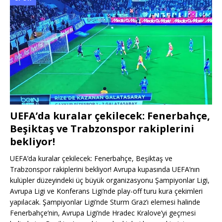
UEFA’da kuralar çekilecek: Fenerbahçe,
Beşiktaş ve Trabzonspor rakiplerini
bekliyor!
UEFA’da kuralar çekilecek: Fenerbahçe, Beşiktaş ve
Trabzonspor rakiplerini bekliyor! Avrupa kupasında UEFA’nın
kulüpler düzeyindeki üç büyük organizasyonu Şampiyonlar Ligi,
Avrupa Ligi ve Konferans Ligi’nde play-off turu kura çekimleri
yapılacak. Şampiyonlar Ligi’nde Sturm Graz’ı elemesi halinde
Fenerbahçe’nin, Avrupa Ligi’nde Hradec Kralove’yi geçmesi