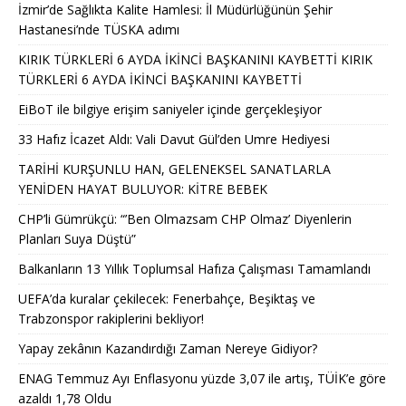
İzmir’de Sağlıkta Kalite Hamlesi: İl Müdürlüğünün Şehir
Hastanesi’nde TÜSKA adımı
KIRIK TÜRKLERİ 6 AYDA İKİNCİ BAŞKANINI KAYBETTİ KIRIK
TÜRKLERİ 6 AYDA İKİNCİ BAŞKANINI KAYBETTİ
EiBoT ile bilgiye erişim saniyeler içinde gerçekleşiyor
33 Hafız İcazet Aldı: Vali Davut Gül’den Umre Hediyesi
TARİHİ KURŞUNLU HAN, GELENEKSEL SANATLARLA
YENİDEN HAYAT BULUYOR: KİTRE BEBEK
CHP’li Gümrükçü: “’Ben Olmazsam CHP Olmaz’ Diyenlerin
Planları Suya Düştü”
Balkanların 13 Yıllık Toplumsal Hafıza Çalışması Tamamlandı
UEFA’da kuralar çekilecek: Fenerbahçe, Beşiktaş ve
Trabzonspor rakiplerini bekliyor!
Yapay zekânın Kazandırdığı Zaman Nereye Gidiyor?
ENAG Temmuz Ayı Enflasyonu yüzde 3,07 ile artış, TÜİK’e göre
azaldı 1,78 Oldu