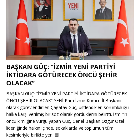
BAŞKAN GÜÇ: “İZMİR YENİ PARTİYİ
İKTİDARA GÖTÜRECEK ÖNCÜ ŞEHİR
OLACAK”
BAŞKAN GÜÇ: “İZMİR YENİ PARTİYİ İKTİDARA GÖTÜRECEK
ÖNCÜ ŞEHİR OLACAK” YENİ Parti İzmir Kurucu İl Başkanı
olarak görevlendirilen Çağatay Güç, üstlendikleri sorumluluğu
halka karşı verilmiş bir söz olarak gördüklerini belirtti. İzmir’in
öncü kimliğine vurgu yapan Güç, Genel Başkan Özgür Özel
liderliğinde halkın içinde, sokaklarda ve toplumun tüm
kesimleriyle birlikte yeni
🟦