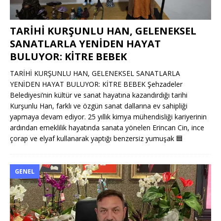
TARİHİ KURŞUNLU HAN, GELENEKSEL
SANATLARLA YENİDEN HAYAT
BULUYOR: KİTRE BEBEK
TARİHİ KURŞUNLU HAN, GELENEKSEL SANATLARLA
YENİDEN HAYAT BULUYOR: KİTRE BEBEK Şehzadeler
Belediyesi’nin kültür ve sanat hayatına kazandırdığı tarihi
Kurşunlu Han, farklı ve özgün sanat dallarına ev sahipliği
yapmaya devam ediyor. 25 yıllık kimya mühendisliği kariyerinin
ardından emeklilik hayatında sanata yönelen Erincan Cin, ince
çorap ve elyaf kullanarak yaptığı benzersiz yumuşak
🟦
GENEL