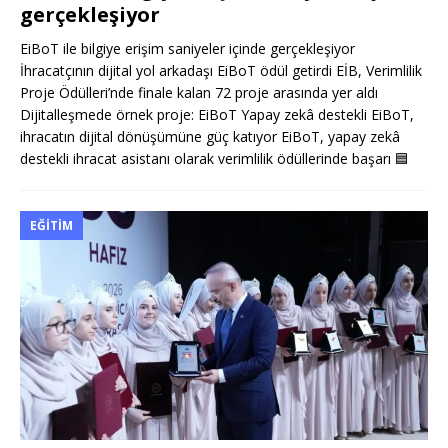
gerçekleşiyor
EiBoT ile bilgiye erişim saniyeler içinde gerçekleşiyor
İhracatçının dijital yol arkadaşı EiBoT ödül getirdi EİB, Verimlilik
Proje Ödülleri’nde finale kalan 72 proje arasında yer aldı
Dijitalleşmede örnek proje: EiBoT Yapay zekâ destekli EiBoT,
ihracatın dijital dönüşümüne güç katıyor EiBoT, yapay zekâ
destekli ihracat asistanı olarak verimlilik ödüllerinde başarı
🟦
EĞITIM