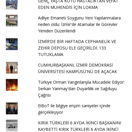
GENÇ YAŞTA KÖTÜ HASTALIKTAN VEFAT
EDEN MÜHENDİS İÇİN LOKMA
Adliye Emaneti Soygunu Yeni Yapılanmalara
neden oldu: İzmir'de Atamalar ile Görevler
Yeniden Düzenlendi
İZMİR’DE BİR HAFTADA CEPHANELİK VE
ZEHİR DEPOSU ELE GEÇİRİLDİ: 133
TUTUKLAMA
CUMHURBAŞKANI, İZMİR DEMOKRASİ
ÜNİVERSİTESİ KAMPÜSÜ'NÜ DE AÇACAK
Türkiye Orman Yangınlarıyla Mücadele Ediyor:
Serkan Yarımay'dan Duyarlılık ve Sağduyu
Çağrısı
EiBoT ile bilgiye erişim saniyeler içinde
gerçekleşiyor
KIRIK TÜRKLERİ 6 AYDA İKİNCİ BAŞKANINI
KAYBETTİ KIRIK TÜRKLERİ 6 AYDA İKİNCİ