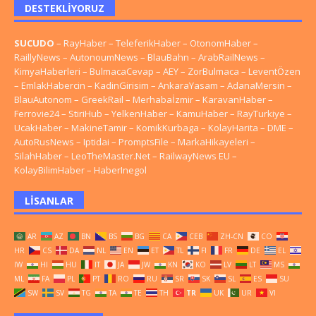
DESTEKLIYORUZ
SUCUDO
–
RayHaber
–
TeleferikHaber
–
OtonomHaber
–
RaillyNews
–
AutonoumNews
–
BlauBahn
–
ArabRailNews
–
KimyaHaberleri
–
BulmacaCevap
–
AEY
–
ZorBulmaca
–
LeventÖzen
–
EmlakHabercin
–
KadinGirisim
–
AnkaraYasam
–
AdanaMersin
–
BlauAutonom
–
GreekRail
–
Merhabaİzmir
–
KaravanHaber
–
Ferrovie24
–
StiriHub
–
YelkenHaber
–
KamuHaber
–
RayTurkiye
–
UcakHaber
–
MakineTamir
–
KomikKurbaga
–
KolayHarita
–
DME
–
AutoRusNews
–
Iptidai
–
PromptsFile
–
MarkaHikayeleri
–
SilahHaber
–
LeoTheMaster.Net
–
RailwayNews EU
–
KolayBilimHaber
–
HaberInegol
LISANLAR
AR
AZ
BN
BS
BG
CA
CEB
ZH-CN
CO
HR
CS
DA
NL
EN
ET
TL
FI
FR
DE
EL
IW
HI
HU
IT
JA
JW
KN
KO
LV
LT
MS
ML
FA
PL
PT
RO
RU
SR
SK
SL
ES
SU
SW
SV
TG
TA
TE
TH
TR
UK
UR
VI