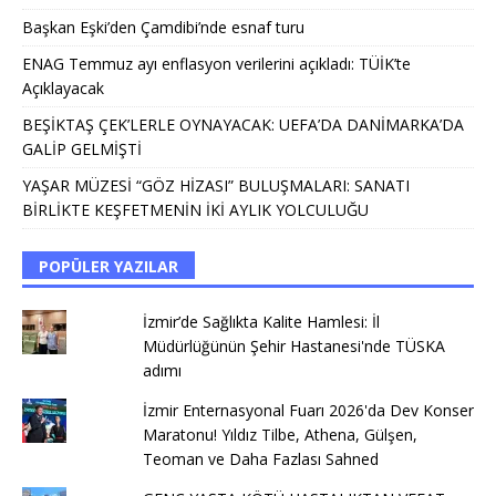
Başkan Eşki’den Çamdibi’nde esnaf turu
ENAG Temmuz ayı enflasyon verilerini açıkladı: TÜİK’te
Açıklayacak
BEŞİKTAŞ ÇEK’LERLE OYNAYACAK: UEFA’DA DANİMARKA’DA
GALİP GELMİŞTİ
YAŞAR MÜZESİ “GÖZ HİZASI” BULUŞMALARI: SANATI
BİRLİKTE KEŞFETMENİN İKİ AYLIK YOLCULUĞU
POPÜLER YAZILAR
İzmir’de Sağlıkta Kalite Hamlesi: İl
Müdürlüğünün Şehir Hastanesi'nde TÜSKA
adımı
İzmir Enternasyonal Fuarı 2026'da Dev Konser
Maratonu! Yıldız Tilbe, Athena, Gülşen,
Teoman ve Daha Fazlası Sahned