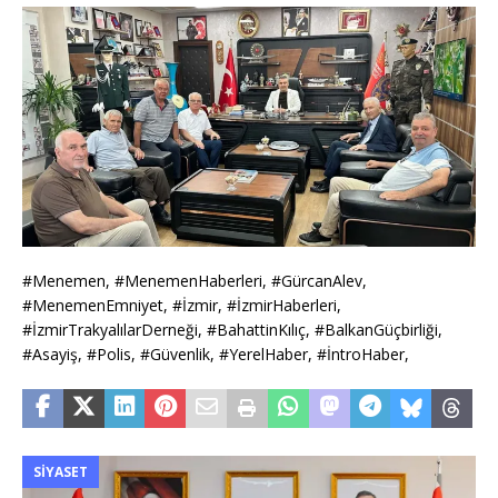
#Menemen, #MenemenHaberleri, #GürcanAlev,
#MenemenEmniyet, #İzmir, #İzmirHaberleri,
#İzmirTrakyalılarDerneği, #BahattinKılıç, #BalkanGüçbirliği,
#Asayiş, #Polis, #Güvenlik, #YerelHaber, #İntroHaber,
SIYASET