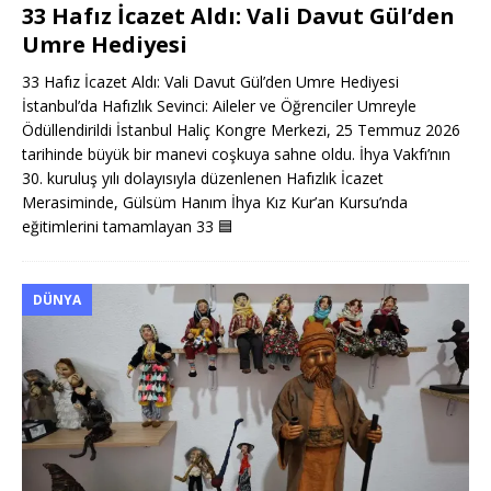
33 Hafız İcazet Aldı: Vali Davut Gül’den
Umre Hediyesi
33 Hafız İcazet Aldı: Vali Davut Gül’den Umre Hediyesi
İstanbul’da Hafızlık Sevinci: Aileler ve Öğrenciler Umreyle
Ödüllendirildi İstanbul Haliç Kongre Merkezi, 25 Temmuz 2026
tarihinde büyük bir manevi coşkuya sahne oldu. İhya Vakfı’nın
30. kuruluş yılı dolayısıyla düzenlenen Hafızlık İcazet
Merasiminde, Gülsüm Hanım İhya Kız Kur’an Kursu’nda
eğitimlerini tamamlayan 33
🟦
DÜNYA