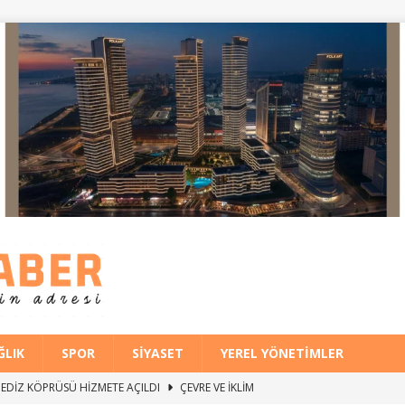
ĞLIK
SPOR
SIYASET
YEREL YÖNETIMLER
İ GEDİZ KÖPRÜSÜ HİZMETE AÇILDI
ÇEVRE VE İKLIM