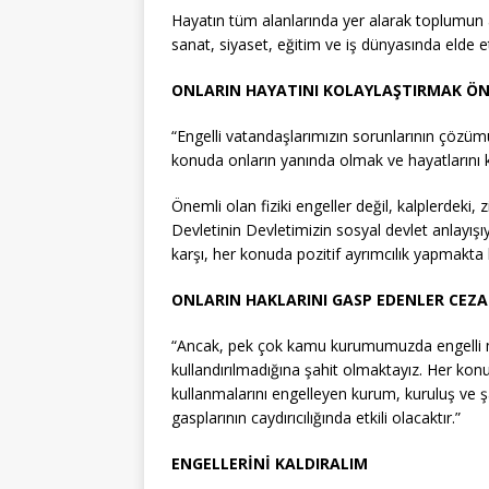
Hayatın tüm alanlarında yer alarak toplumun a
sanat, siyaset, eğitim ve iş dünyasında elde ett
ONLARIN HAYATINI KOLAYLAŞTIRMAK ÖN
“Engelli vatandaşlarımızın sorunlarının çözüm
konuda onların yanında olmak ve hayatlarını k
Önemli olan fiziki engeller değil, kalplerdeki, 
Devletinin Devletimizin sosyal devlet anlayışı
karşı, her konuda pozitif ayrımcılık yapmakta 
ONLARIN HAKLARINI GASP EDENLER CEZA
“Ancak, pek çok kamu kurumumuzda engelli me
kullandırılmadığına şahit olmaktayız. Her konu
kullanmalarını engelleyen kurum, kuruluş ve şa
gasplarının caydırıcılığında etkili olacaktır.”
ENGELLERİNİ KALDIRALIM