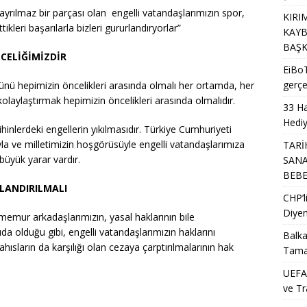
yrılmaz bir parçası olan engelli vatandaşlarımızın spor,
KIRI
ikleri başarılarla bizleri gururlandıryorlar”
KAYB
BAŞK
CELİĞİMİZDİR
EiBoT
gerçe
ünü hepimizin öncelikleri arasında olmalı her ortamda, her
olaylaştırmak hepimizin öncelikleri arasında olmalıdır.
33 Ha
Hediy
zihinlerdeki engellerin yıkılmasıdır. Türkiye Cumhuriyeti
yla ve milletimizin hoşgörüsüyle engelli vatandaşlarımıza
TARİ
büyük yarar vardır.
SANA
BEB
LANDIRILMALI
CHP’
Diyen
mur arkadaşlarımızın, yasal haklarının bile
da olduğu gibi, engelli vatandaşlarımızın haklarını
Balka
hısların da karşılığı olan cezaya çarptırılmalarının hak
Tama
UEFA’
ve Tr