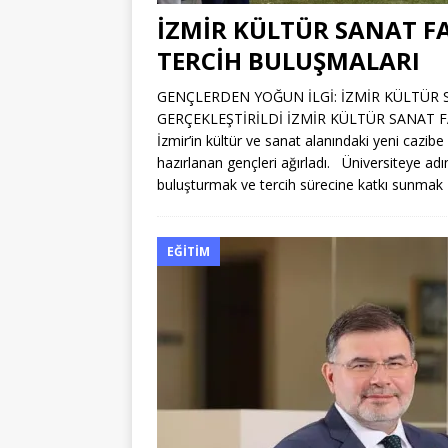
İZMİR KÜLTÜR SANAT FA
TERCİH BULUŞMALARI
GENÇLERDEN YOĞUN İLGİ: İZMİR KÜLTÜR 
GERÇEKLEŞTİRİLDİ İZMİR KÜLTÜR SANAT 
İzmir’in kültür ve sanat alanındaki yeni cazib
hazırlanan gençleri ağırladı. Üniversiteye ad
buluşturmak ve tercih sürecine katkı sunmak
EĞITIM