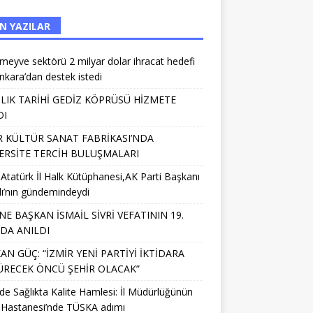
N YAZILAR
meyve sektörü 2 milyar dolar ihracat hedefi
Ankara’dan destek istedi
IILIK TARİHİ GEDİZ KÖPRÜSÜ HİZMETE
DI
R KÜLTÜR SANAT FABRİKASI’NDA
ERSİTE TERCİH BULUŞMALARI
 Atatürk İl Halk Kütüphanesi,AK Parti Başkanı
lı’nın gündemindeydi
NE BAŞKAN İSMAİL SİVRİ VEFATININ 19.
NDA ANILDI
AN GÜÇ: “İZMİR YENİ PARTİYİ İKTİDARA
RECEK ÖNCÜ ŞEHİR OLACAK”
’de Sağlıkta Kalite Hamlesi: İl Müdürlüğünün
 Hastanesi’nde TÜSKA adımı