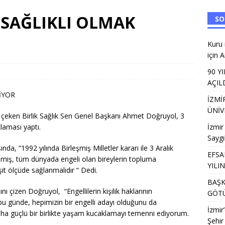
ANAT FABRİKASI’NDA ÜNİVERSİTE TERCİH BULUŞMALARI
EĞITIM
 SAĞLIKLI OLMAK
SO
Halk Kütüphanesi,AK Parti Başkanı Saygılı’nın gündemindeydi
Kuru 
için 
MAİL SİVRİ VEFATININ 19. YILINDA ANILDI
SIVIL TOPLUM
90 Y
AÇIL
ü 2 milyar dolar ihracat hedefi için Ankara’dan destek istedi
İYOR
İZMİ
ÜNİV
ati çeken Birlik Sağlık Sen Genel Başkanı Ahmet Doğruyol, 3
klaması yaptı.
İzmir
Saygı
nda, “1992 yılında Birleşmiş Milletler kararı ile 3 Aralık
EFSA
dilmiş, tüm dünyada engeli olan bireylerin topluma
YILI
şit ölçüde sağlanmalıdır “ Dedi.
BAŞK
ını çizen Doğruyol, “Engellilerin kişilik haklarının
GÖTÜ
bu günde, hepimizin bir engelli adayı olduğunu da
İzmir
ha güçlü bir birlikte yaşam kucaklamayı temenni ediyorum.
Şehir