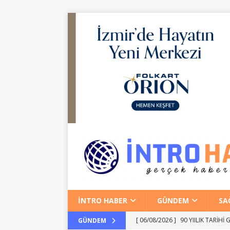
İNTRO HABER
GÜNDEM
SA
[ 06/08/2026 ]
90 YIILIK TARİH
GÜNDEM