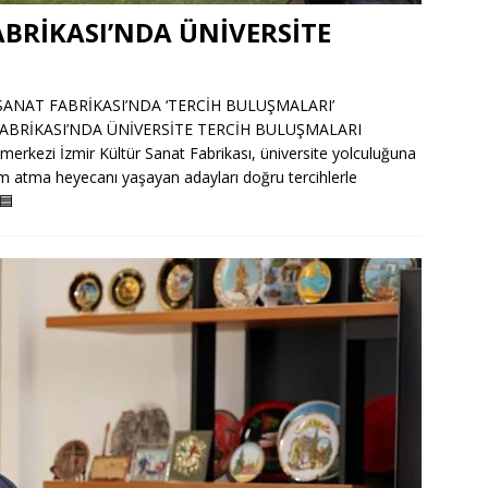
BRİKASI’NDA ÜNİVERSİTE
SANAT FABRİKASI’NDA ‘TERCİH BULUŞMALARI’
FABRİKASI’NDA ÜNİVERSİTE TERCİH BULUŞMALARI
e merkezi İzmir Kültür Sanat Fabrikası, üniversite yolculuğuna
ım atma heyecanı yaşayan adayları doğru tercihlerle
🟦