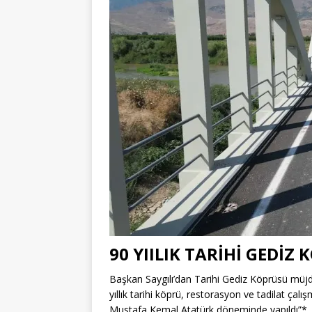
90 YIILIK TARİHİ GEDİZ
Başkan Saygılı’dan Tarihi Gediz Köprüsü m
yıllık tarihi köprü, restorasyon ve tadilat çal
Mustafa Kemal Atatürk döneminde yapıldı”* A