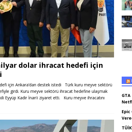
yar dolar ihracat hedefi için
i
defi için Ankara’dan destek istedi Türk kuru meyve sektörü
fiyle girdi. Kuru meyve sektörü ihracat hedefine ulaşmak
GTA 
kili Eyyüp Kadir İnan’ı ziyaret etti. Kuru meyve ihracatını
Netfl
Epic
Vere
TÜİK’