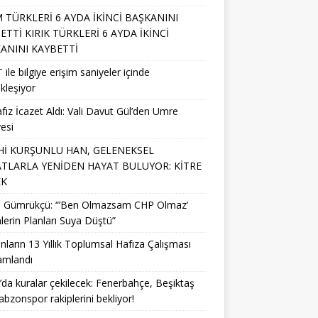
M TÜRKLERİ 6 AYDA İKİNCİ BAŞKANINI
ETTİ KIRIK TÜRKLERİ 6 AYDA İKİNCİ
ANINI KAYBETTİ
 ile bilgiye erişim saniyeler içinde
kleşiyor
fız İcazet Aldı: Vali Davut Gül’den Umre
esi
Hİ KURŞUNLU HAN, GELENEKSEL
TLARLA YENİDEN HAYAT BULUYOR: KİTRE
EK
li Gümrükçü: “’Ben Olmazsam CHP Olmaz’
lerin Planları Suya Düştü”
nların 13 Yıllık Toplumsal Hafıza Çalışması
mlandı
da kuralar çekilecek: Fenerbahçe, Beşiktaş
abzonspor rakiplerini bekliyor!