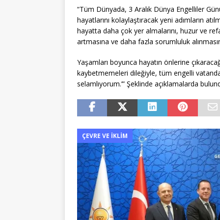
“Tüm Dünyada, 3 Aralık Dünya Engelliler Günü’
hayatlarını kolaylaştıracak yeni adımların atı
hayatta daha çok yer almalarını, huzur ve refa
artmasına ve daha fazla sorumluluk alınmasın
Yaşamları boyunca hayatın önlerine çıkaracağı
kaybetmemeleri dileğiyle, tüm engelli vatanda
selamlıyorum.’” Şeklinde açıklamalarda bulun
ÇEVRE VE İKLIM