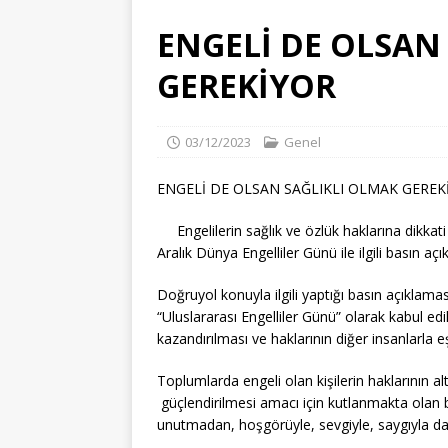
[ 06/08/2026 ]
İZMİR KÜLTÜR S
ENGELİ DE OLSAN
[ 06/08/2026 ]
İzmir Atatürk İl 
GEREKİYOR
EĞITIM
[ 06/08/2026 ]
EFSANE BAŞKAN İS
03/12/2023
Genel
KURULUŞLARI
[ 06/08/2026 ]
Kuru meyve sektör
ENGELİ DE OLSAN SAĞLIKLI OLMAK GEREK
ÇEVRE VE İKLIM
Engelilerin sağlık ve özlük haklarına dikk
Aralık Dünya Engelliler Günü ile ilgili basın açı
Doğruyol konuyla ilgili yaptığı basın açıklaması
“Uluslararası Engelliler Günü” olarak kabul e
kazandırılması ve haklarının diğer insanlarla e
Toplumlarda engeli olan kişilerin haklarının alt
güçlendirilmesi amacı için kutlanmakta olan 
unutmadan, hoşgörüyle, sevgiyle, saygıyla da