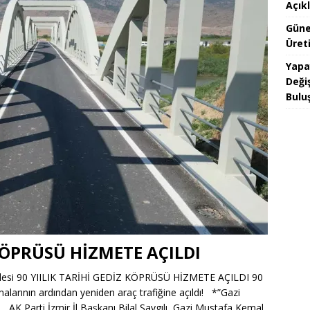
Açık
Güne
Üreti
Yapa
Değiş
Bulu
 KÖPRÜSÜ HİZMETE AÇILDI
üjdesi 90 YIILIK TARİHİ GEDİZ KÖPRÜSÜ HİZMETE AÇILDI 90
ışmalarının ardından yeniden araç trafiğine açıldı! *”Gazi
K Parti İzmir İl Başkanı Bilal Saygılı, Gazi Mustafa Kemal