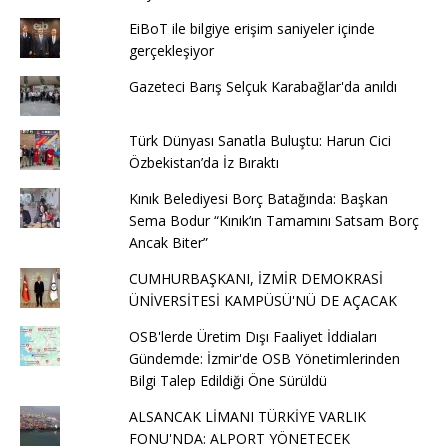
EiBoT ile bilgiye erişim saniyeler içinde
gerçekleşiyor
Gazeteci Barış Selçuk Karabağlar'da anıldı
Türk Dünyası Sanatla Buluştu: Harun Cici
Özbekistan’da İz Bıraktı
Kınık Belediyesi Borç Batağında: Başkan
Sema Bodur “Kınık’ın Tamamını Satsam Borç
Ancak Biter”
CUMHURBAŞKANI, İZMİR DEMOKRASİ
ÜNİVERSİTESİ KAMPÜSÜ'NÜ DE AÇACAK
OSB'lerde Üretim Dışı Faaliyet İddiaları
Gündemde: İzmir'de OSB Yönetimlerinden
Bilgi Talep Edildiği Öne Sürüldü
ALSANCAK LİMANI TÜRKİYE VARLIK
FONU'NDA: ALPORT YÖNETECEK