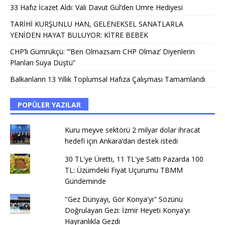
33 Hafız İcazet Aldı: Vali Davut Gül’den Umre Hediyesi
TARİHİ KURŞUNLU HAN, GELENEKSEL SANATLARLA
YENİDEN HAYAT BULUYOR: KİTRE BEBEK
CHP’li Gümrükçü: “’Ben Olmazsam CHP Olmaz’ Diyenlerin
Planları Suya Düştü”
Balkanların 13 Yıllık Toplumsal Hafıza Çalışması Tamamlandı
POPÜLER YAZILAR
Kuru meyve sektörü 2 milyar dolar ihracat
hedefi için Ankara’dan destek istedi
30 TL'ye Üretti, 11 TL'ye Sattı Pazarda 100
TL: Üzümdeki Fiyat Uçurumu TBMM
Gündeminde
"Gez Dünyayı, Gör Konya'yı" Sözünü
Doğrulayan Gezi: İzmir Heyeti Konya'yı
Hayranlıkla Gezdi