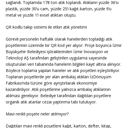
sağlandı. Toplamda 178 ton atık toplandı. Atıkların yüzde 36’sı
plastik, yüzde 30’u cam, yüzde 25’i kağıt-karton, yüzde 9’u
metal ve yüzde 1’i evsel atıktan oluştu.
QR kodlu takip sistemi ile etkin atık yönetimi
Görevli personelin haftalık olarak hanelerden topladığı atık
poşetlerinin üzerinde bir QR kod yer alıyor. Proje boyunca İzmir
Büyükşehir Belediyesi iştiraklerinden İzmir İnovasyon ve
Teknoloji AŞ tarafından geliştirilen uygulama sayesinde
oluşturulan veri tabanında hanelerin bilgileri kayıt altına alınıyor.
Böylece toplama yapılan haneler ve atık poşetleri eşleştiriliyor.
Toplanan poşetlerde yer alan ambalaj atıkları İzDönüşüm
Fabrikası’nda türüne göre ayrıştırılarak ekonomiye
kazandırılıyor. Atık poşetlerine yalnızca ambalaj atıklarının
atılması gerekiyor. Belediye tarafından dağıtılan poşetlere
organik atık atanlar cezai yaptırıma tabi tutuluyor.
Mavi renkli poşete neler atılmıyor?
Dağıtılan mavi renkli poşetlere kağıt, karton, defter, kitap,