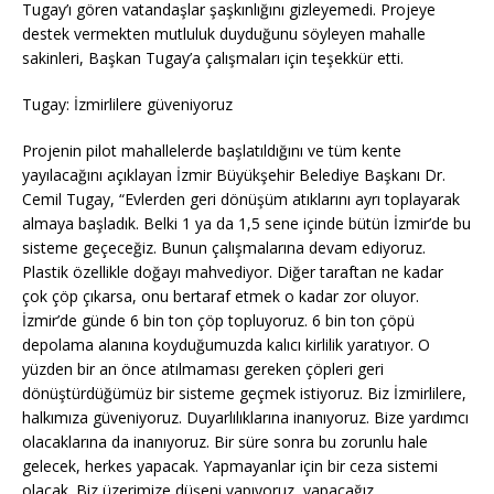
Tugay’ı gören vatandaşlar şaşkınlığını gizleyemedi. Projeye
destek vermekten mutluluk duyduğunu söyleyen mahalle
sakinleri, Başkan Tugay’a çalışmaları için teşekkür etti.
Tugay: İzmirlilere güveniyoruz
Projenin pilot mahallelerde başlatıldığını ve tüm kente
yayılacağını açıklayan İzmir Büyükşehir Belediye Başkanı Dr.
Cemil Tugay, “Evlerden geri dönüşüm atıklarını ayrı toplayarak
almaya başladık. Belki 1 ya da 1,5 sene içinde bütün İzmir’de bu
sisteme geçeceğiz. Bunun çalışmalarına devam ediyoruz.
Plastik özellikle doğayı mahvediyor. Diğer taraftan ne kadar
çok çöp çıkarsa, onu bertaraf etmek o kadar zor oluyor.
İzmir’de günde 6 bin ton çöp topluyoruz. 6 bin ton çöpü
depolama alanına koyduğumuzda kalıcı kirlilik yaratıyor. O
yüzden bir an önce atılmaması gereken çöpleri geri
dönüştürdüğümüz bir sisteme geçmek istiyoruz. Biz İzmirlilere,
halkımıza güveniyoruz. Duyarlılıklarına inanıyoruz. Bize yardımcı
olacaklarına da inanıyoruz. Bir süre sonra bu zorunlu hale
gelecek, herkes yapacak. Yapmayanlar için bir ceza sistemi
olacak. Biz üzerimize düşeni yapıyoruz, yapacağız.