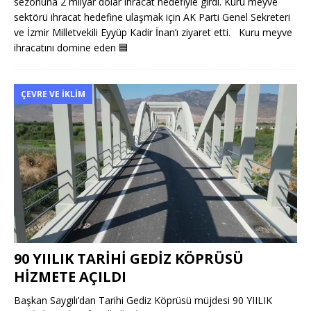
sezonuna 2 milyar dolar ihracat hedefiyle girdi. Kuru meyve
sektörü ihracat hedefine ulaşmak için AK Parti Genel Sekreteri
ve İzmir Milletvekili Eyyüp Kadir İnan’ı ziyaret etti. Kuru meyve
ihracatını domine eden
🟦
ÇEVRE VE İKLIM
90 YIILIK TARİHİ GEDİZ KÖPRÜSÜ
HİZMETE AÇILDI
Başkan Saygılı’dan Tarihi Gediz Köprüsü müjdesi 90 YIILIK