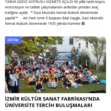
TARİHİ GEDİZ KÖPRÜSÜ HİZMETE AÇILDI 90 yıllık tarihi köprü,
restorasyon ve tadilat çalışmalarının ardından yeniden araç
trafiğine açıldı! *”Gazi Mustafa Kemal Atatürk döneminde
yapıldı”* AK Parti İzmir İl Başkanı Bilal Saygılı, Gazi Mustafa
Kemal Atatürk döneminde 1935 yılında hizmete
🟦
EĞITIM
İZMİR KÜLTÜR SANAT FABRİKASI’NDA
ÜNİVERSİTE TERCİH BULUŞMALARI