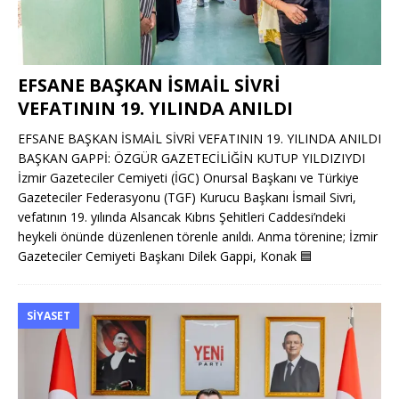
EFSANE BAŞKAN İSMAİL SİVRİ
VEFATININ 19. YILINDA ANILDI
EFSANE BAŞKAN İSMAİL SİVRİ VEFATININ 19. YILINDA ANILDI
BAŞKAN GAPPİ: ÖZGÜR GAZETECİLİĞİN KUTUP YILDIZIYDI
İzmir Gazeteciler Cemiyeti (İGC) Onursal Başkanı ve Türkiye
Gazeteciler Federasyonu (TGF) Kurucu Başkanı İsmail Sivri,
vefatının 19. yılında Alsancak Kıbrıs Şehitleri Caddesi’ndeki
heykeli önünde düzenlenen törenle anıldı. Anma törenine; İzmir
Gazeteciler Cemiyeti Başkanı Dilek Gappi, Konak
🟦
SIYASET