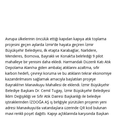
Avrupa ülkelerinin öncülük ettiği kapıdan kapıya atık toplama
projesini geçen aylarda İzmir’de hayata geçiren İzmir
Büyükşehir Belediyesi, ilk etapta Karabağlar, Narlıdere,
Menderes, Bornova, Bayraklı ve Konak’ta belirlediği 9 pilot
mahalleye bir yenisini daha ekledi. Harmandalı Düzenli Katı Atık
Depolama Alanı’na giden ambalaj atıklarını azaltma, sıfır
karbon hedefi, çevreyi koruma ve bu atıkların tekrar ekonomiye
kazandırılmasını sağlamak amacıyla başlatılan projeye
Bayraklı’nın Manavkuyu Mahallesi de eklendi. İzmir Büyükşehir
Belediye Başkanı Dr. Cemil Tugay, İzmir Büyükşehir Belediyesi
İklim Değişikliği ve Sıfır Atık Dairesi Başkanlığı ile belediye
iştiraklerinden İZDOĞA AŞ iş birliğiyle yürütülen projenin yeni
adresi Manavkuyu’da vatandaşlara üzerinde QR kod bulunan
mavi renkli poşet dağıttı. Kapıyı açtıklarında karşısında Başkan