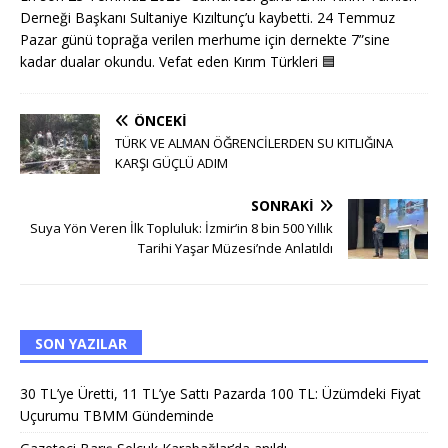
Derneği Başkanı Sultaniye Kızıltunç’u kaybetti. 24 Temmuz
Pazar günü toprağa verilen merhume için dernekte 7”sine
kadar dualar okundu. Vefat eden Kırım Türkleri
🟦
ÖNCEKI
TÜRK VE ALMAN ÖĞRENCİLERDEN SU KITLIĞINA
KARŞI GÜÇLÜ ADIM
SONRAKI
Suya Yön Veren İlk Topluluk: İzmir’in 8 bin 500 Yıllık
Tarihi Yaşar Müzesi’nde Anlatıldı
SON YAZILAR
30 TL’ye Üretti, 11 TL’ye Sattı Pazarda 100 TL: Üzümdeki Fiyat
Uçurumu TBMM Gündeminde