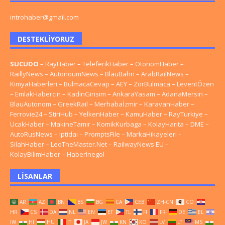
introhaber@gmail.com
DESTEKLIYORUZ
SUCUDO
–
RayHaber
–
TeleferikHaber
–
OtonomHaber
–
RaillyNews
–
AutonoumNews
–
BlauBahn
–
ArabRailNews
–
KimyaHaberleri
–
BulmacaCevap
–
AEY
–
ZorBulmaca
–
LeventÖzen
–
EmlakHabercin
–
KadinGirisim
–
AnkaraYasam
–
AdanaMersin
–
BlauAutonom
–
GreekRail
–
Merhabaİzmir
–
KaravanHaber
–
Ferrovie24
–
StiriHub
–
YelkenHaber
–
KamuHaber
–
RayTurkiye
–
UcakHaber
–
MakineTamir
–
KomikKurbaga
–
KolayHarita
–
DME
–
AutoRusNews
–
Iptidai
–
PromptsFile
–
MarkaHikayeleri
–
SilahHaber
–
LeoTheMaster.Net
–
RailwayNews EU
–
KolayBilimHaber
–
HaberInegol
LISANLAR
AR
AZ
BN
BS
BG
CA
CEB
ZH-CN
CO
HR
CS
DA
NL
EN
ET
TL
FI
FR
DE
EL
IW
HI
HU
IT
JA
JW
KN
KO
LV
LT
MS