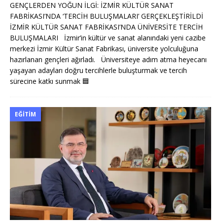
GENÇLERDEN YOĞUN İLGİ: İZMİR KÜLTÜR SANAT
FABRİKASI’NDA ‘TERCİH BULUŞMALARI’ GERÇEKLEŞTİRİLDİ
İZMİR KÜLTÜR SANAT FABRİKASI’NDA ÜNİVERSİTE TERCİH
BULUŞMALARI İzmir’in kültür ve sanat alanındaki yeni cazibe
merkezi İzmir Kültür Sanat Fabrikası, üniversite yolculuğuna
hazırlanan gençleri ağırladı. Üniversiteye adım atma heyecanı
yaşayan adayları doğru tercihlerle buluşturmak ve tercih
sürecine katkı sunmak
🟦
EĞITIM