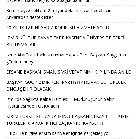
Gazeteci Barış Selçuk Karabağlar’da anıldı
Kuru meyve sektörü 2 milyar dolar ihracat hedefi için
Ankara’dan destek istedi
90 YIILIK TARİHİ GEDİZ KÖPRÜSÜ HİZMETE AÇILDI
İZMİR KÜLTÜR SANAT FABRİKASI’NDA ÜNİVERSİTE TERCİH
BULUŞMALARI
İzmir Atatürk İl Halk Kütüphanesi,AK Parti Başkanı Saygılı’nın
gündemindeydi
EFSANE BAŞKAN İSMAİL SİVRİ VEFATININ 19. YILINDA ANILDI
BAŞKAN GÜÇ: “İZMİR YENİ PARTİYİ İKTİDARA GÖTÜRECEK
ÖNCÜ ŞEHİR OLACAK”
İzmir’de Sağlıkta Kalite Hamlesi: İl Müdürlüğünün Şehir
Hastanesi’nde TÜSKA adımı
KIRIM TÜRKLERİ 6 AYDA İKİNCİ BAŞKANINI KAYBETTİ KIRIK
TÜRKLERİ 6 AYDA İKİNCİ BAŞKANINI KAYBETTİ
EiBoT ile bilgiye erişim saniyeler içinde gerçekleşiyor