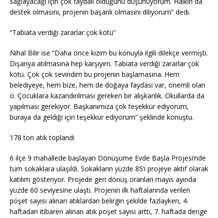
sağlayacağı için çok faydalı olduğunu düşünüyorum. Halkın da
destek olmasını, projenin başarılı olmasını diliyorum” dedi.
“Tabiata verdiği zararlar çok kötü”
Nihal Bilir ise “Daha önce kızım bu konuyla ilgili dilekçe vermişti.
Dışarıya atılmasına hep karşıyım. Tabiata verdiği zararlar çok
kötü. Çok çok sevindim bu projenin başlamasına. Hem
belediyeye, hem bize, hem de doğaya faydası var, önemli olan
o. Çocuklara kazandırılması gereken bir alışkanlık. Okullarda da
yapılması gerekiyor. Başkanımıza çok teşekkür ediyorum,
buraya da geldiği için teşekkür ediyorum” şeklinde konuştu.
178 ton atık toplandı
6 ilçe 9 mahallede başlayan Dönüşüme Evde Başla Projesi’nde
tüm sokaklara ulaşıldı. Sokakların yüzde 85’i projeye aktif olarak
katılım gösteriyor. Projede geri dönüş oranları mayıs ayında
yüzde 60 seviyesine ulaştı. Projenin ilk haftalarında verilen
poşet sayısı alınan atıklardan belirgin şekilde fazlayken, 4.
haftadan itibaren alınan atık poşet sayısı arttı, 7. haftada denge