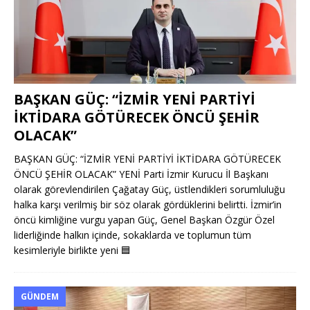
BAŞKAN GÜÇ: “İZMİR YENİ PARTİYİ
İKTİDARA GÖTÜRECEK ÖNCÜ ŞEHİR
OLACAK”
BAŞKAN GÜÇ: “İZMİR YENİ PARTİYİ İKTİDARA GÖTÜRECEK
ÖNCÜ ŞEHİR OLACAK” YENİ Parti İzmir Kurucu İl Başkanı
olarak görevlendirilen Çağatay Güç, üstlendikleri sorumluluğu
halka karşı verilmiş bir söz olarak gördüklerini belirtti. İzmir’in
öncü kimliğine vurgu yapan Güç, Genel Başkan Özgür Özel
liderliğinde halkın içinde, sokaklarda ve toplumun tüm
kesimleriyle birlikte yeni
🟦
GÜNDEM