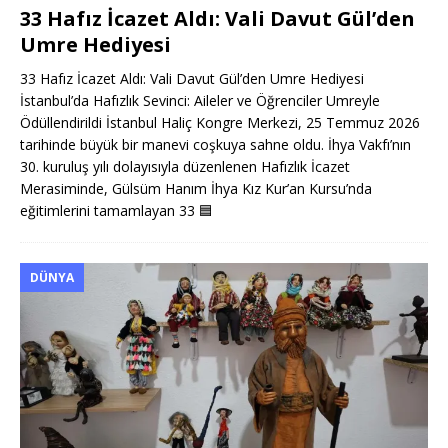
33 Hafız İcazet Aldı: Vali Davut Gül’den
Umre Hediyesi
33 Hafız İcazet Aldı: Vali Davut Gül’den Umre Hediyesi
İstanbul’da Hafızlık Sevinci: Aileler ve Öğrenciler Umreyle
Ödüllendirildi İstanbul Haliç Kongre Merkezi, 25 Temmuz 2026
tarihinde büyük bir manevi coşkuya sahne oldu. İhya Vakfı’nın
30. kuruluş yılı dolayısıyla düzenlenen Hafızlık İcazet
Merasiminde, Gülsüm Hanım İhya Kız Kur’an Kursu’nda
eğitimlerini tamamlayan 33
🟦
DÜNYA