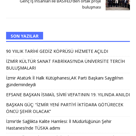
Genç İş İnsanları ile BASİFED’den ortak proje
buluşması
SON YAZILAR
90 YIILIK TARİHİ GEDİZ KÖPRÜSÜ HİZMETE AÇILDI
İZMİR KÜLTÜR SANAT FABRİKASI’NDA ÜNİVERSİTE TERCİH
BULUŞMALARI
İzmir Atatürk İl Halk Kütüphanesi,AK Parti Başkanı Saygılı’nın
gündemindeydi
EFSANE BAŞKAN İSMAİL SİVRİ VEFATININ 19. YILINDA ANILDI
BAŞKAN GÜÇ: “İZMİR YENİ PARTİYİ İKTİDARA GÖTÜRECEK
ÖNCÜ ŞEHİR OLACAK”
İzmir’de Sağlıkta Kalite Hamlesi: İl Müdürlüğünün Şehir
Hastanesi’nde TÜSKA adımı