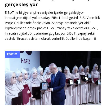
gerçekleşiyor
EiBoT ile bilgiye erişim saniyeler içinde gerçekleşiyor
İhracatçının dijital yol arkadaşı EiBoT ödül getirdi EİB, Verimlilik
Proje Ödülleri’nde finale kalan 72 proje arasında yer aldı
Dijitalleşmede örnek proje: EiBoT Yapay zekâ destekli EiBoT,
ihracatın dijital dönüşümüne güç katıyor EiBoT, yapay zekâ
destekli ihracat asistanı olarak verimlilik ödüllerinde başarı
🟦
EĞITIM