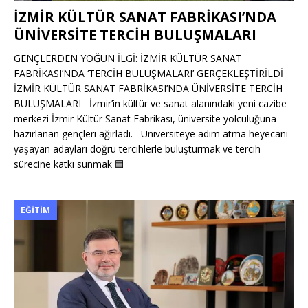
İZMİR KÜLTÜR SANAT FABRİKASI’NDA
ÜNİVERSİTE TERCİH BULUŞMALARI
GENÇLERDEN YOĞUN İLGİ: İZMİR KÜLTÜR SANAT
FABRİKASI’NDA ‘TERCİH BULUŞMALARI’ GERÇEKLEŞTİRİLDİ
İZMİR KÜLTÜR SANAT FABRİKASI’NDA ÜNİVERSİTE TERCİH
BULUŞMALARI İzmir’in kültür ve sanat alanındaki yeni cazibe
merkezi İzmir Kültür Sanat Fabrikası, üniversite yolculuğuna
hazırlanan gençleri ağırladı. Üniversiteye adım atma heyecanı
yaşayan adayları doğru tercihlerle buluşturmak ve tercih
sürecine katkı sunmak
🟦
EĞITIM