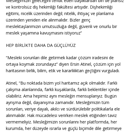
Mesleğimizin geleceğini tehdit eden başlıklardan biri de plansız
ve kontrolsüz diş hekimliği fakültesi artışıdır. Dişhekimliği
eğitimi, nicelik üzerinden değil; nitelik, ihtiyaç ve planlama
üzerinden yeniden ele alınmalıdır. Bizler genç
meslektaşlarımızın umutsuzluğa değil, güvenli ve onurlu bir
meslek yaşamına kavuşmasını istiyoruz”
HEP BİRLİKTE DAHA DA GÜÇLÜYÜZ
“Mesleki sorunları dile getirmek kadar çözüm iradesini de
ortaya koymak zorundayız” diyen Ersin Atinel, çözüm için yol
haritasının birlik, bilim, etik ve kararlılıktan geçtiğini vurguladı.
Atinel, “Bu noktada bizim yol haritamız açık olmalıdır. Farklı
çalışma alanlarında, farklı kuşaklarda, farklı beklentiler içinde
olabiliriz. Ama hepimiz aynı mesleğin mensuplarıyız. Bugün
ayrışma değil, dayanışma zamanıdır. Mesleğimizin tüm
sorunları, veriye dayalı, akılcı ve sürdürülebilir politikalarla ele
alınmalıdır. Hak mücadelesi verirken meslek etiğinden taviz
vermemeliyiz. Mesleğimizin sorunlarını her platformda, her
kurumda, her düzeyde ısrarla ve güçlü biçimde dile getirmeye