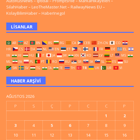
AutoRusNews
–
Iptidai
–
PromptsFile
–
MarkaHikayeleri
–
SilahHaber
–
LeoTheMaster.Net
–
RailwayNews EU
–
KolayBilimHaber
–
HaberInegol
LISANLAR
AR
AZ
BN
BS
BG
CA
CEB
ZH-CN
CO
HR
CS
DA
NL
EN
ET
TL
FI
FR
DE
EL
IW
HI
HU
IT
JA
JW
KN
KO
LV
LT
MS
ML
FA
PL
PT
RO
RU
SR
SK
SL
ES
SU
SW
SV
TG
TA
TE
TH
TR
UK
UR
VI
HABER ARŞIVI
AĞUSTOS 2026
P
S
Ç
P
C
C
P
1
2
3
4
5
6
7
8
9
10
11
12
13
14
15
16