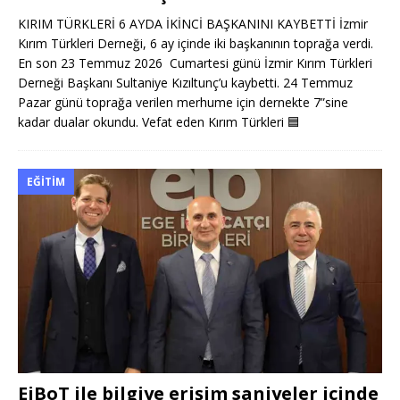
KIRIM TÜRKLERİ 6 AYDA İKİNCİ BAŞKANINI KAYBETTİ İzmir
Kırım Türkleri Derneği, 6 ay içinde iki başkanının toprağa verdi.
En son 23 Temmuz 2026 Cumartesi günü İzmir Kırım Türkleri
Derneği Başkanı Sultaniye Kızıltunç’u kaybetti. 24 Temmuz
Pazar günü toprağa verilen merhume için dernekte 7”sine
kadar dualar okundu. Vefat eden Kırım Türkleri
🟦
EĞITIM
EiBoT ile bilgiye erişim saniyeler içinde