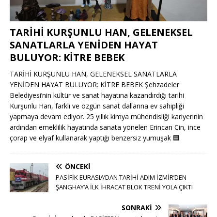
TARİHİ KURŞUNLU HAN, GELENEKSEL
SANATLARLA YENİDEN HAYAT
BULUYOR: KİTRE BEBEK
TARİHİ KURŞUNLU HAN, GELENEKSEL SANATLARLA
YENİDEN HAYAT BULUYOR: KİTRE BEBEK Şehzadeler
Belediyesi’nin kültür ve sanat hayatına kazandırdığı tarihi
Kurşunlu Han, farklı ve özgün sanat dallarına ev sahipliği
yapmaya devam ediyor. 25 yıllık kimya mühendisliği kariyerinin
ardından emeklilik hayatında sanata yönelen Erincan Cin, ince
çorap ve elyaf kullanarak yaptığı benzersiz yumuşak
🟦
ÖNCEKI
PASİFİK EURASIA’DAN TARİHİ ADIM İZMİR’DEN
ŞANGHAY’A İLK İHRACAT BLOK TRENİ YOLA ÇIKTI
SONRAKI