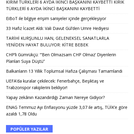
KIRIM TÜRKLERİ 6 AYDA İKİNCİ BAŞKANINI KAYBETTİ KIRIK
TÜRKLERİ 6 AYDA İKİNCİ BAŞKANINI KAYBETTİ
EiBoT ile bilgiye erişim saniyeler içinde gerçekleşiyor
33 Hafız İcazet Aldı: Vali Davut Gül’den Umre Hediyesi
TARİHİ KURŞUNLU HAN, GELENEKSEL SANATLARLA
YENİDEN HAYAT BULUYOR: KİTRE BEBEK
CHP’li Gümrükçü: “’Ben Olmazsam CHP Olmaz’ Diyenlerin
Planları Suya Düştü”
Balkanların 13 Yıllık Toplumsal Hafıza Çalışması Tamamlandı
UEFA’da kuralar çekilecek: Fenerbahçe, Beşiktaş ve
Trabzonspor rakiplerini bekliyor!
Yapay zekânın Kazandırdığı Zaman Nereye Gidiyor?
ENAG Temmuz Ayı Enflasyonu yüzde 3,07 ile artış, TÜİK’e göre
azaldı 1,78 Oldu
POPÜLER YAZILAR