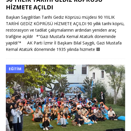
HİZMETE AÇILDI
Başkan Saygılı’dan Tarihi Gediz Köprüsü müjdesi 90 YIILIK
TARİHİ GEDİZ KÖPRÜSÜ HİZMETE AÇILDI 90 yıllık tarihi köprü,
restorasyon ve tadilat çalışmalarının ardından yeniden araç
trafiğine açıldı! *”Gazi Mustafa Kemal Atatürk döneminde
yapıldı”* AK Parti İzmir İl Başkanı Bilal Saygılı, Gazi Mustafa
Kemal Atatürk döneminde 1935 yılında hizmete
🟦
EĞITIM