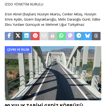
İZDO YÖNETİM KURULU
Ersin Atinel (Başkan) Hüseyin Akarsu, Cenker Aktaş, Hüseyin
Emre Aydın, Gizem Bayraktaroğlu, Melis Daraoğlu Gürel, Edibe
Ebru Yurdaer Gümüşok ve Mehmet Uğur Türkyılmaz
ÇEVRE VE İKLIM
90 YIILIK TARİHİ GEDİZ KÖPRÜSÜ