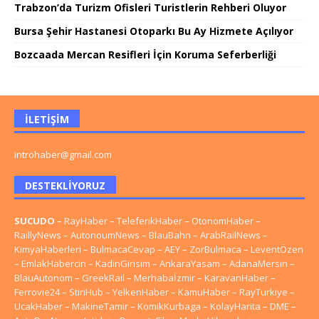
Trabzon’da Turizm Ofisleri Turistlerin Rehberi Oluyor
Bursa Şehir Hastanesi Otoparkı Bu Ay Hizmete Açılıyor
Bozcaada Mercan Resifleri İçin Koruma Seferberliği
İLETIŞIM
introhaber@gmail.com
DESTEKLIYORUZ
SUCUDO
–
RayHaber
–
TeleferikHaber
–
OtonomHaber
–
RaillyNews
–
AutonoumNews
–
BlauBahn
–
ArabRailNews
–
KimyaHaberleri
–
BulmacaCevap
–
AEY
–
ZorBulmaca
–
LeventÖzen
–
EmlakHabercin
–
KadinGirisim
–
AnkaraYasam
–
AdanaMersin
–
BlauAutonom
–
GreekRail
–
Merhabaİzmir
–
KaravanHaber
–
Ferrovie24
–
StiriHub
–
YelkenHaber
–
KamuHaber
–
RayTurkiye
–
UcakHaber
–
MakineTamir
–
KomikKurbaga
–
KolayHarita
–
DME
–