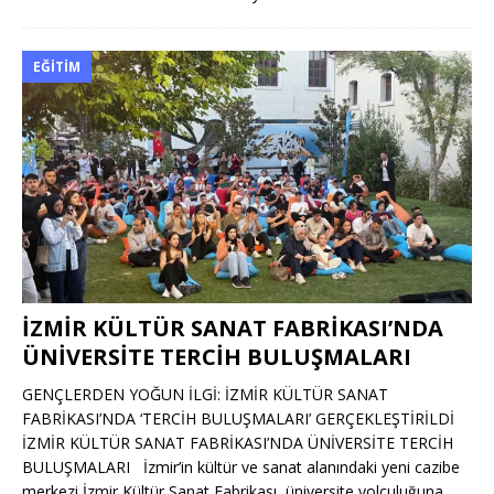
EĞITIM
İZMİR KÜLTÜR SANAT FABRİKASI’NDA
ÜNİVERSİTE TERCİH BULUŞMALARI
GENÇLERDEN YOĞUN İLGİ: İZMİR KÜLTÜR SANAT
FABRİKASI’NDA ‘TERCİH BULUŞMALARI’ GERÇEKLEŞTİRİLDİ
İZMİR KÜLTÜR SANAT FABRİKASI’NDA ÜNİVERSİTE TERCİH
BULUŞMALARI İzmir’in kültür ve sanat alanındaki yeni cazibe
merkezi İzmir Kültür Sanat Fabrikası, üniversite yolculuğuna