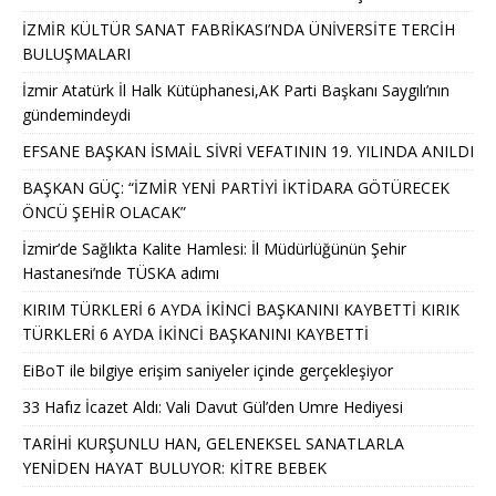
İZMİR KÜLTÜR SANAT FABRİKASI’NDA ÜNİVERSİTE TERCİH
BULUŞMALARI
İzmir Atatürk İl Halk Kütüphanesi,AK Parti Başkanı Saygılı’nın
gündemindeydi
EFSANE BAŞKAN İSMAİL SİVRİ VEFATININ 19. YILINDA ANILDI
BAŞKAN GÜÇ: “İZMİR YENİ PARTİYİ İKTİDARA GÖTÜRECEK
ÖNCÜ ŞEHİR OLACAK”
İzmir’de Sağlıkta Kalite Hamlesi: İl Müdürlüğünün Şehir
Hastanesi’nde TÜSKA adımı
KIRIM TÜRKLERİ 6 AYDA İKİNCİ BAŞKANINI KAYBETTİ KIRIK
TÜRKLERİ 6 AYDA İKİNCİ BAŞKANINI KAYBETTİ
EiBoT ile bilgiye erişim saniyeler içinde gerçekleşiyor
33 Hafız İcazet Aldı: Vali Davut Gül’den Umre Hediyesi
TARİHİ KURŞUNLU HAN, GELENEKSEL SANATLARLA
YENİDEN HAYAT BULUYOR: KİTRE BEBEK