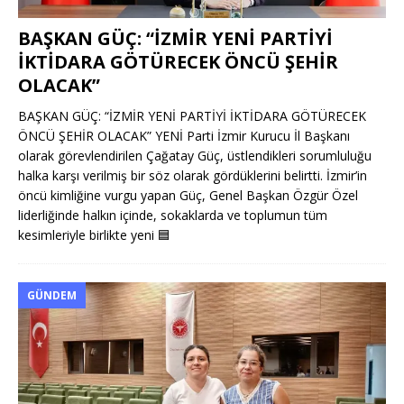
BAŞKAN GÜÇ: “İZMİR YENİ PARTİYİ
İKTİDARA GÖTÜRECEK ÖNCÜ ŞEHİR
OLACAK”
BAŞKAN GÜÇ: “İZMİR YENİ PARTİYİ İKTİDARA GÖTÜRECEK
ÖNCÜ ŞEHİR OLACAK” YENİ Parti İzmir Kurucu İl Başkanı
olarak görevlendirilen Çağatay Güç, üstlendikleri sorumluluğu
halka karşı verilmiş bir söz olarak gördüklerini belirtti. İzmir’in
öncü kimliğine vurgu yapan Güç, Genel Başkan Özgür Özel
liderliğinde halkın içinde, sokaklarda ve toplumun tüm
kesimleriyle birlikte yeni
🟦
GÜNDEM