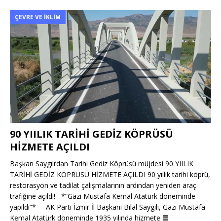
ÇEVRE VE İKLIM
90 YIILIK TARİHİ GEDİZ KÖPRÜSÜ
HİZMETE AÇILDI
Başkan Saygılı’dan Tarihi Gediz Köprüsü müjdesi 90 YIILIK
TARİHİ GEDİZ KÖPRÜSÜ HİZMETE AÇILDI 90 yıllık tarihi köprü,
restorasyon ve tadilat çalışmalarının ardından yeniden araç
trafiğine açıldı! *”Gazi Mustafa Kemal Atatürk döneminde
yapıldı”* AK Parti İzmir İl Başkanı Bilal Saygılı, Gazi Mustafa
Kemal Atatürk döneminde 1935 yılında hizmete
🟦