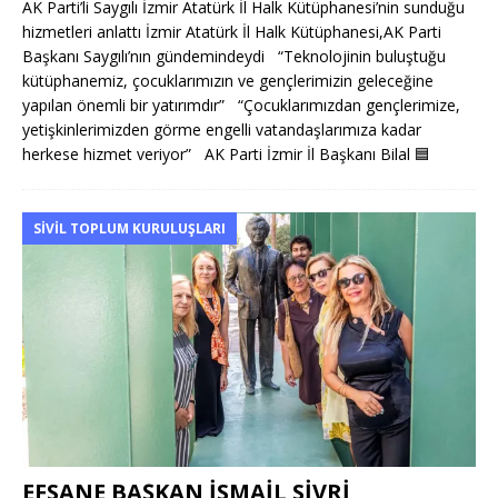
AK Parti’li Saygılı İzmir Atatürk İl Halk Kütüphanesi’nin sunduğu
hizmetleri anlattı İzmir Atatürk İl Halk Kütüphanesi,AK Parti
Başkanı Saygılı’nın gündemindeydi “Teknolojinin buluştuğu
kütüphanemiz, çocuklarımızın ve gençlerimizin geleceğine
yapılan önemli bir yatırımdır” “Çocuklarımızdan gençlerimize,
yetişkinlerimizden görme engelli vatandaşlarımıza kadar
herkese hizmet veriyor” AK Parti İzmir İl Başkanı Bilal
🟦
SIVIL TOPLUM KURULUŞLARI
EFSANE BAŞKAN İSMAİL SİVRİ