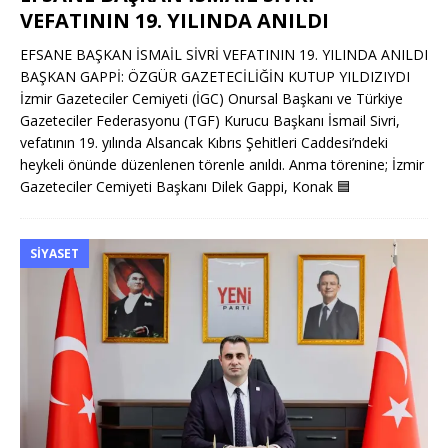
VEFATININ 19. YILINDA ANILDI
EFSANE BAŞKAN İSMAİL SİVRİ VEFATININ 19. YILINDA ANILDI
BAŞKAN GAPPİ: ÖZGÜR GAZETECİLİĞİN KUTUP YILDIZIYDI
İzmir Gazeteciler Cemiyeti (İGC) Onursal Başkanı ve Türkiye
Gazeteciler Federasyonu (TGF) Kurucu Başkanı İsmail Sivri,
vefatının 19. yılında Alsancak Kıbrıs Şehitleri Caddesi’ndeki
heykeli önünde düzenlenen törenle anıldı. Anma törenine; İzmir
Gazeteciler Cemiyeti Başkanı Dilek Gappi, Konak
🟦
SIYASET