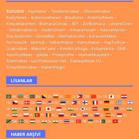
SUCUDO
–
RayHaber
–
TeleferikHaber
–
OtonomHaber
–
RaillyNews
–
AutonoumNews
–
BlauBahn
–
ArabRailNews
–
KimyaHaberleri
–
BulmacaCevap
–
AEY
–
ZorBulmaca
–
LeventÖzen
–
EmlakHabercin
–
KadinGirisim
–
AnkaraYasam
–
AdanaMersin
–
BlauAutonom
–
GreekRail
–
Merhabaİzmir
–
KaravanHaber
–
Ferrovie24
–
StiriHub
–
YelkenHaber
–
KamuHaber
–
RayTurkiye
–
UcakHaber
–
MakineTamir
–
KomikKurbaga
–
KolayHarita
–
DME
–
AutoRusNews
–
Iptidai
–
PromptsFile
–
MarkaHikayeleri
–
SilahHaber
–
LeoTheMaster.Net
–
RailwayNews EU
–
KolayBilimHaber
–
HaberInegol
LISANLAR
AR
AZ
BN
BS
BG
CA
CEB
ZH-CN
CO
HR
CS
DA
NL
EN
ET
TL
FI
FR
DE
EL
IW
HI
HU
IT
JA
JW
KN
KO
LV
LT
MS
ML
FA
PL
PT
RO
RU
SR
SK
SL
ES
SU
SW
SV
TG
TA
TE
TH
TR
UK
UR
VI
HABER ARŞIVI