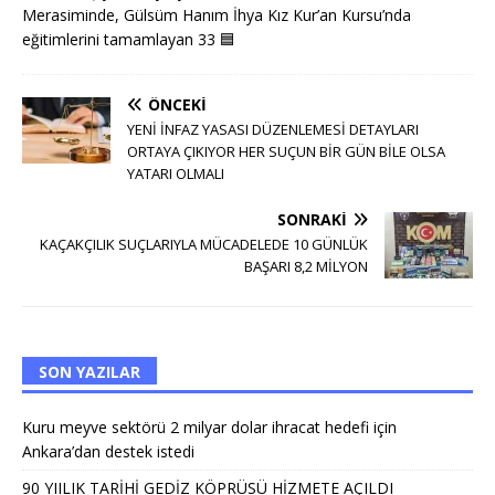
Merasiminde, Gülsüm Hanım İhya Kız Kur’an Kursu’nda
eğitimlerini tamamlayan 33
🟦
ÖNCEKI
YENİ İNFAZ YASASI DÜZENLEMESİ DETAYLARI
ORTAYA ÇIKIYOR HER SUÇUN BİR GÜN BİLE OLSA
YATARI OLMALI
SONRAKI
KAÇAKÇILIK SUÇLARIYLA MÜCADELEDE 10 GÜNLÜK
BAŞARI 8,2 MİLYON
SON YAZILAR
Kuru meyve sektörü 2 milyar dolar ihracat hedefi için
Ankara’dan destek istedi
90 YIILIK TARİHİ GEDİZ KÖPRÜSÜ HİZMETE AÇILDI