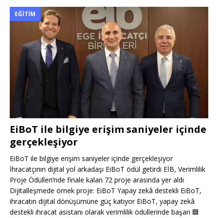
EĞITIM
EiBoT ile bilgiye erişim saniyeler içinde
gerçekleşiyor
EiBoT ile bilgiye erişim saniyeler içinde gerçekleşiyor
İhracatçının dijital yol arkadaşı EiBoT ödül getirdi EİB, Verimlilik
Proje Ödülleri’nde finale kalan 72 proje arasında yer aldı
Dijitalleşmede örnek proje: EiBoT Yapay zekâ destekli EiBoT,
ihracatın dijital dönüşümüne güç katıyor EiBoT, yapay zekâ
destekli ihracat asistanı olarak verimlilik ödüllerinde başarı
🟦