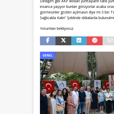
Dediğim gibi AKP iktidarı yurttaşların tatili y
insanca yaşıyor bunları görüyorlar acaba orad
görmesinler gözleri açılmasın diye mi 3 bin TL
Sağlıcakla Kalın” Şeklinde iddialarda bulunu
Yorumları bekliyoruz.
GENEL