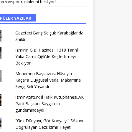
abzonspor rakiplerini bekliyor!
PÜLER YAZILAR
Gazeteci Barış Selçuk Karabağlar'da
anıldı
İzmir’in Gizli Hazinesi: 1318 Tarihli
Yaka Camii Çiğli’de Keşfedilmeyi
Bekliyor
Menemen Başsavcısı Hüseyin
Kaçar’a Duygusal Veda! Makamına
Sevgi Seli Yaşandı
İzmir Atatürk İl Halk Kütüphanesi,AK
Parti Başkanı Saygılı'nın
gündemindeydi
"Gez Dünyayı, Gör Konya'yı" Sözünü
Doğrulayan Gezi: İzmir Heyeti