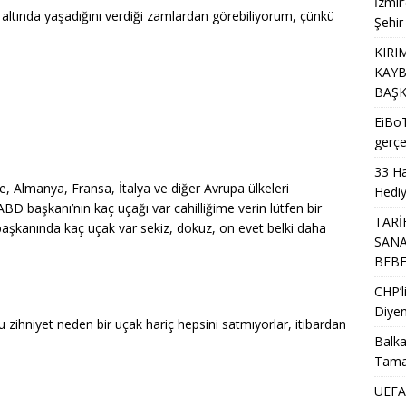
İzmir
 altında yaşadığını verdiği zamlardan görebiliyorum, çünkü
Şehir
KIRI
KAYB
BAŞK
EiBoT
gerçe
33 Ha
re, Almanya, Fransa, İtalya ve diğer Avrupa ülkeleri
Hediy
D başkanı’nın kaç uçağı var cahilliğime verin lütfen bir
TARİ
başkanında kaç uçak var sekiz, dokuz, on evet belki daha
SANA
BEB
CHP’
Diyen
u zihniyet neden bir uçak hariç hepsini satmıyorlar, itibardan
Balka
Tama
UEFA’