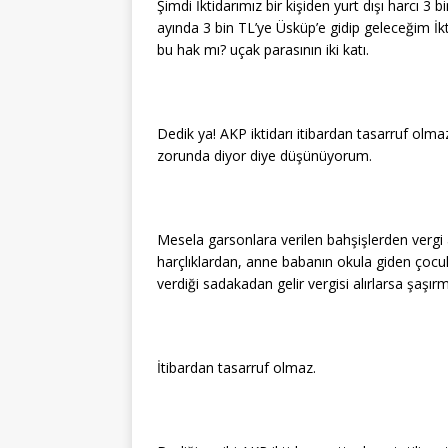
Şimdi İktidarımız bir kişiden yurt dışı harcı 3
ayında 3 bin TL’ye Üsküp’e gidip geleceğim İkt
bu hak mı? uçak parasının iki katı.
Dedik ya! AKP iktidarı itibardan tasarruf ol
zorunda diyor diye düşünüyorum.
Mesela garsonlara verilen bahşişlerden vergi
harçlıklardan, anne babanın okula giden çocukla
verdiği sadakadan gelir vergisi alırlarsa şaşır
İtibardan tasarruf olmaz.