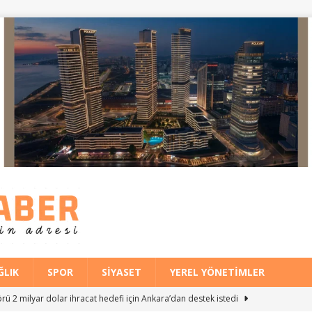
ĞLIK
SPOR
SIYASET
YEREL YÖNETIMLER
ü 2 milyar dolar ihracat hedefi için Ankara’dan destek istedi