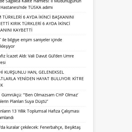
’de Sağlıkta Kalite Hamlesi: İl Müdürlüğünün
 Hastanesi’nde TÜSKA adımı
M TÜRKLERİ 6 AYDA İKİNCİ BAŞKANINI
ETTİ KIRIK TÜRKLERİ 6 AYDA İKİNCİ
ANINI KAYBETTİ
 ile bilgiye erişim saniyeler içinde
kleşiyor
fız İcazet Aldı: Vali Davut Gül’den Umre
esi
Hİ KURŞUNLU HAN, GELENEKSEL
TLARLA YENİDEN HAYAT BULUYOR: KİTRE
EK
li Gümrükçü: “’Ben Olmazsam CHP Olmaz’
lerin Planları Suya Düştü”
nların 13 Yıllık Toplumsal Hafıza Çalışması
mlandı
da kuralar çekilecek: Fenerbahçe, Beşiktaş