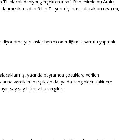
 bin TL alacak deniyor gerçekten insaf. Ben eşimle bu Aralık
idarımız ikimizden 6 bin TL yurt dışı harcı alacak bu reva mı,
maz diyor ama yurttaşlar benim önerdiğim tasarrufu yapmak
 alacaklarmış, yakında bayramda çocuklara verilen
rına verdikleri harçlıktan da, ya da zenginlerin fakirlere
mayın say say bitmez bu vergiler.