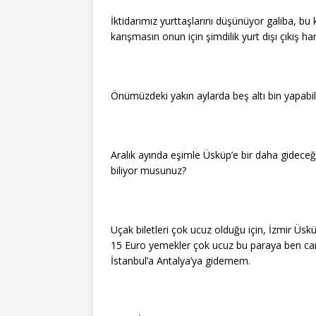
İktidarımız yurttaşlarını düşünüyor galiba, bu
karışmasın onun için şimdilik yurt dışı çıkış ha
Önümüzdeki yakın aylarda beş altı bin yapabili
Aralık ayında eşimle Üsküp’e bir daha gidece
biliyor musunuz?
Uçak biletleri çok ucuz olduğu için, İzmir Üsküp 
15 Euro yemekler çok ucuz bu paraya ben c
İstanbul’a Antalya’ya gidemem.