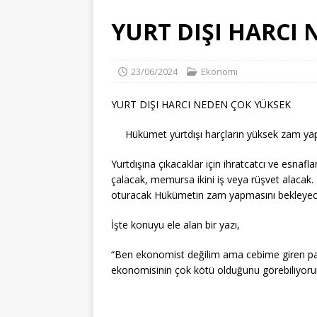
ÇEVRE VE İKLIM
YURT DIŞI HARCI
[ 06/08/2026 ]
90 YIILIK TARİH
[ 06/08/2026 ]
İZMİR KÜLTÜR S
23/06/2024
Ekonomi
[ 06/08/2026 ]
İzmir Atatürk İl 
YURT DIŞI HARCI NEDEN ÇOK YÜKSEK
EĞITIM
[ 07/08/2026 ]
Gazeteci Barış Se
Hükümet yurtdışı harçların yüksek zam yapa
Yurtdışına çıkacaklar için ihratcatcı ve esnafl
çalacak, memursa ikini iş veya rüşvet alacak.
oturacak Hükümetin zam yapmasını bekleyec
İşte konuyu ele alan bir yazı,
“Ben ekonomist değilim ama cebime giren pa
ekonomisinin çok kötü olduğunu görebiliyor