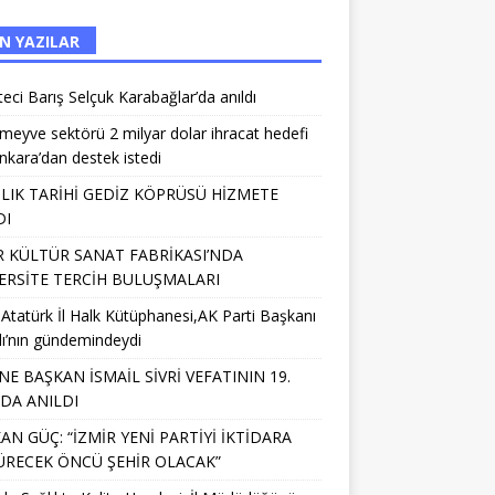
N YAZILAR
eci Barış Selçuk Karabağlar’da anıldı
meyve sektörü 2 milyar dolar ihracat hedefi
Ankara’dan destek istedi
IILIK TARİHİ GEDİZ KÖPRÜSÜ HİZMETE
DI
R KÜLTÜR SANAT FABRİKASI’NDA
ERSİTE TERCİH BULUŞMALARI
 Atatürk İl Halk Kütüphanesi,AK Parti Başkanı
lı’nın gündemindeydi
NE BAŞKAN İSMAİL SİVRİ VEFATININ 19.
NDA ANILDI
AN GÜÇ: “İZMİR YENİ PARTİYİ İKTİDARA
RECEK ÖNCÜ ŞEHİR OLACAK”