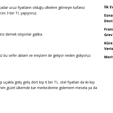
İlk E
 kadar ucuz fiyatların olduğu ülkelere gitmeyin kafanız
rcını 3 bin TL yapıyoruz.
Esna
Dest
Fran
riz demek istiyorlar galiba.
Grev
Küre
Veris
ğiz bu sefer ablam ve eniştem de geliyor neden gidiyoruz
Mori
uçakla gidiş geliş dört kişi 6 bin TL. otel fiyatları da iki kişi
anım güzel ülkemde kar merkezlerine gidemem mesela ya da