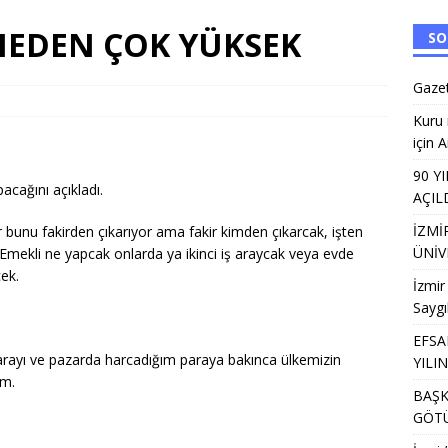
 NEDEN ÇOK YÜKSEK
SO
İ GEDİZ KÖPRÜSÜ HİZMETE AÇILDI
ÇEVRE VE İKLIM
ANAT FABRİKASI’NDA ÜNİVERSİTE TERCİH BULUŞMALARI
EĞITIM
Gazet
Halk Kütüphanesi,AK Parti Başkanı Saygılı’nın gündemindeydi
Kuru 
için 
90 Y
lçuk Karabağlar’da anıldı
GENEL
cağını açıkladı.
AÇIL
İZMİ
ar bunu fakirden çıkarıyor ama fakir kimden çıkarcak, işten
ÜNİV
 Emekli ne yapcak onlarda ya ikinci iş araycak veya evde
ek.
İzmir
Saygı
EFSA
rayı ve pazarda harcadığım paraya bakınca ülkemizin
YILI
um.
BAŞK
GÖTÜ