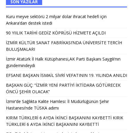
SON YAZILAR
Kuru meyve sektörü 2 milyar dolar ihracat hedefi için
Ankara’dan destek istedi
90 YIILIK TARİHİ GEDİZ KÖPRÜSÜ HİZMETE AÇILDI
İZMİR KÜLTÜR SANAT FABRİKASI’NDA ÜNİVERSİTE TERCİH
BULUŞMALARI
İzmir Atatürk İl Halk Kütüphanesi,AK Parti Başkanı Saygılı’nın
gündemindeydi
EFSANE BAŞKAN İSMAİL SİVRİ VEFATININ 19. YILINDA ANILDI
BAŞKAN GÜÇ: “İZMİR YENİ PARTİYİ İKTİDARA GÖTÜRECEK
ÖNCÜ ŞEHİR OLACAK”
İzmir’de Sağlıkta Kalite Hamlesi: İl Müdürlüğünün Şehir
Hastanesi’nde TÜSKA adımı
KIRIM TÜRKLERİ 6 AYDA İKİNCİ BAŞKANINI KAYBETTİ KIRIK
TÜRKLERİ 6 AYDA İKİNCİ BAŞKANINI KAYBETTİ