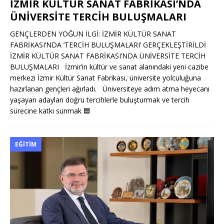
İZMİR KÜLTÜR SANAT FABRİKASI’NDA
ÜNİVERSİTE TERCİH BULUŞMALARI
GENÇLERDEN YOĞUN İLGİ: İZMİR KÜLTÜR SANAT
FABRİKASI’NDA ‘TERCİH BULUŞMALARI’ GERÇEKLEŞTİRİLDİ
İZMİR KÜLTÜR SANAT FABRİKASI’NDA ÜNİVERSİTE TERCİH
BULUŞMALARI İzmir’in kültür ve sanat alanındaki yeni cazibe
merkezi İzmir Kültür Sanat Fabrikası, üniversite yolculuğuna
hazırlanan gençleri ağırladı. Üniversiteye adım atma heyecanı
yaşayan adayları doğru tercihlerle buluşturmak ve tercih
sürecine katkı sunmak
🟦
EĞITIM