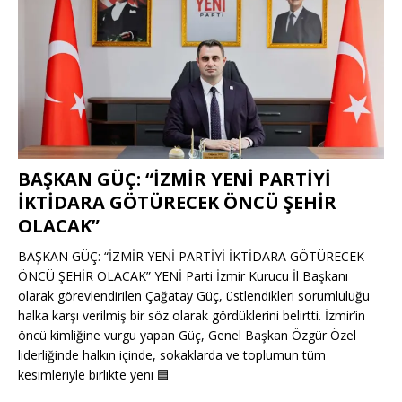
BAŞKAN GÜÇ: “İZMİR YENİ PARTİYİ
İKTİDARA GÖTÜRECEK ÖNCÜ ŞEHİR
OLACAK”
BAŞKAN GÜÇ: “İZMİR YENİ PARTİYİ İKTİDARA GÖTÜRECEK
ÖNCÜ ŞEHİR OLACAK” YENİ Parti İzmir Kurucu İl Başkanı
olarak görevlendirilen Çağatay Güç, üstlendikleri sorumluluğu
halka karşı verilmiş bir söz olarak gördüklerini belirtti. İzmir’in
öncü kimliğine vurgu yapan Güç, Genel Başkan Özgür Özel
liderliğinde halkın içinde, sokaklarda ve toplumun tüm
kesimleriyle birlikte yeni
🟦