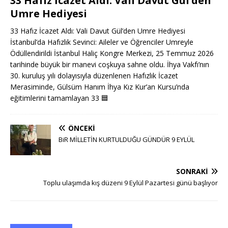
33 Hafız İcazet Aldı: Vali Davut Gül’den
Umre Hediyesi
33 Hafız İcazet Aldı: Vali Davut Gül’den Umre Hediyesi
İstanbul’da Hafızlık Sevinci: Aileler ve Öğrenciler Umreyle
Ödüllendirildi İstanbul Haliç Kongre Merkezi, 25 Temmuz 2026
tarihinde büyük bir manevi coşkuya sahne oldu. İhya Vakfı’nın
30. kuruluş yılı dolayısıyla düzenlenen Hafızlık İcazet
Merasiminde, Gülsüm Hanım İhya Kız Kur’an Kursu’nda
eğitimlerini tamamlayan 33
🟦
ÖNCEKI
BiR MİLLETİN KURTULDUĞU GÜNDÜR 9 EYLÜL
SONRAKI
Toplu ulaşımda kış düzeni 9 Eylül Pazartesi günü başlıyor