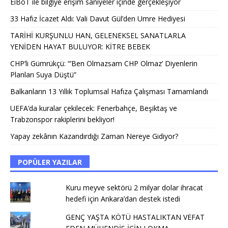
EiBoT ile bilgiye erişim saniyeler içinde gerçekleşiyor
33 Hafız İcazet Aldı: Vali Davut Gül’den Umre Hediyesi
TARİHİ KURŞUNLU HAN, GELENEKSEL SANATLARLA
YENİDEN HAYAT BULUYOR: KİTRE BEBEK
CHP’li Gümrükçü: “’Ben Olmazsam CHP Olmaz’ Diyenlerin
Planları Suya Düştü”
Balkanların 13 Yıllık Toplumsal Hafıza Çalışması Tamamlandı
UEFA’da kuralar çekilecek: Fenerbahçe, Beşiktaş ve
Trabzonspor rakiplerini bekliyor!
Yapay zekânın Kazandırdığı Zaman Nereye Gidiyor?
POPÜLER YAZILAR
Kuru meyve sektörü 2 milyar dolar ihracat
hedefi için Ankara’dan destek istedi
GENÇ YAŞTA KÖTÜ HASTALIKTAN VEFAT