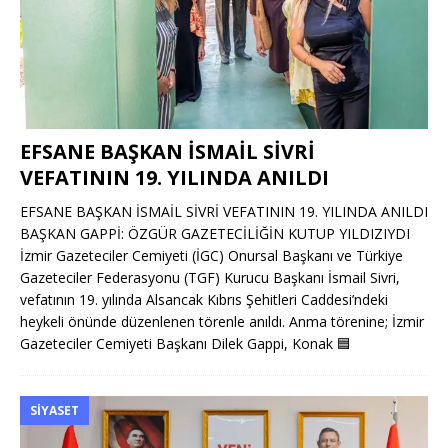
EFSANE BAŞKAN İSMAİL SİVRİ
VEFATININ 19. YILINDA ANILDI
EFSANE BAŞKAN İSMAİL SİVRİ VEFATININ 19. YILINDA ANILDI
BAŞKAN GAPPİ: ÖZGÜR GAZETECİLİĞİN KUTUP YILDIZIYDI
İzmir Gazeteciler Cemiyeti (İGC) Onursal Başkanı ve Türkiye
Gazeteciler Federasyonu (TGF) Kurucu Başkanı İsmail Sivri,
vefatının 19. yılında Alsancak Kıbrıs Şehitleri Caddesi’ndeki
heykeli önünde düzenlenen törenle anıldı. Anma törenine; İzmir
Gazeteciler Cemiyeti Başkanı Dilek Gappi, Konak
🟦
SIYASET