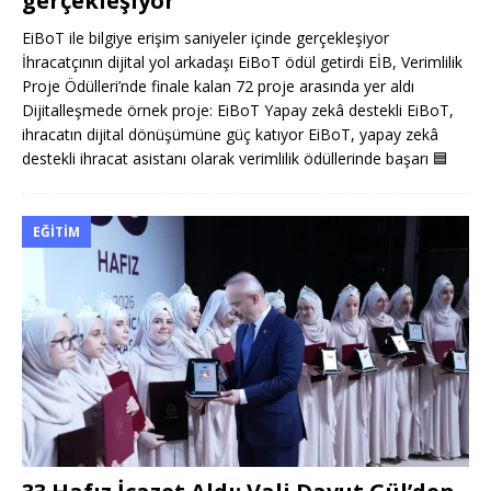
gerçekleşiyor
EiBoT ile bilgiye erişim saniyeler içinde gerçekleşiyor
İhracatçının dijital yol arkadaşı EiBoT ödül getirdi EİB, Verimlilik
Proje Ödülleri’nde finale kalan 72 proje arasında yer aldı
Dijitalleşmede örnek proje: EiBoT Yapay zekâ destekli EiBoT,
ihracatın dijital dönüşümüne güç katıyor EiBoT, yapay zekâ
destekli ihracat asistanı olarak verimlilik ödüllerinde başarı
🟦
EĞITIM