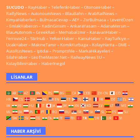
SUCUDO
–
RayHaber
–
TeleferikHaber
–
OtonomHaber
–
RaillyNews
–
AutonoumNews
–
BlauBahn
–
ArabRailNews
–
KimyaHaberleri
–
BulmacaCevap
–
AEY
–
ZorBulmaca
–
LeventÖzen
–
EmlakHabercin
–
KadinGirisim
–
AnkaraYasam
–
AdanaMersin
–
BlauAutonom
–
GreekRail
–
Merhabaİzmir
–
KaravanHaber
–
Ferrovie24
–
StiriHub
–
YelkenHaber
–
KamuHaber
–
RayTurkiye
–
UcakHaber
–
MakineTamir
–
KomikKurbaga
–
KolayHarita
–
DME
–
AutoRusNews
–
Iptidai
–
PromptsFile
–
MarkaHikayeleri
–
SilahHaber
–
LeoTheMaster.Net
–
RailwayNews EU
–
KolayBilimHaber
–
HaberInegol
LISANLAR
AR
AZ
BN
BS
BG
CA
CEB
ZH-CN
CO
HR
CS
DA
NL
EN
ET
TL
FI
FR
DE
EL
IW
HI
HU
IT
JA
JW
KN
KO
LV
LT
MS
ML
FA
PL
PT
RO
RU
SR
SK
SL
ES
SU
SW
SV
TG
TA
TE
TH
TR
UK
UR
VI
HABER ARŞIVI