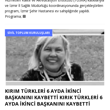
Hizmetleri Kalite ve Akreditasyon Enstitüsü (TÜSKA) katkılarıyla
ve İzmir İl Sağlık Müdürlüğü koordinasyonunda gerçekleştirilen
program, İzmir Şehir Hastanesi ev sahipliğinde yapıldı.
Programa;
🟦
SIVIL TOPLUM KURULUŞLARI
KIRIM TÜRKLERİ 6 AYDA İKİNCİ
BAŞKANINI KAYBETTİ KIRIK TÜRKLERİ 6
AYDA İKİNCİ BAŞKANINI KAYBETTİ