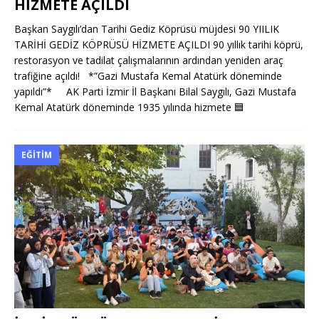
HİZMETE AÇILDI
Başkan Saygılı’dan Tarihi Gediz Köprüsü müjdesi 90 YIILIK
TARİHİ GEDİZ KÖPRÜSÜ HİZMETE AÇILDI 90 yıllık tarihi köprü,
restorasyon ve tadilat çalışmalarının ardından yeniden araç
trafiğine açıldı! *”Gazi Mustafa Kemal Atatürk döneminde
yapıldı”* AK Parti İzmir İl Başkanı Bilal Saygılı, Gazi Mustafa
Kemal Atatürk döneminde 1935 yılında hizmete
🟦
EĞITIM