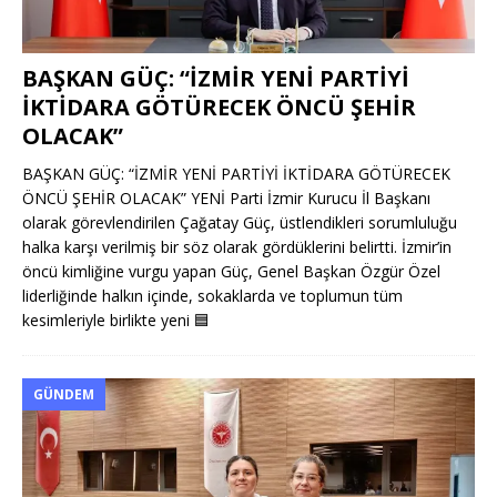
BAŞKAN GÜÇ: “İZMİR YENİ PARTİYİ
İKTİDARA GÖTÜRECEK ÖNCÜ ŞEHİR
OLACAK”
BAŞKAN GÜÇ: “İZMİR YENİ PARTİYİ İKTİDARA GÖTÜRECEK
ÖNCÜ ŞEHİR OLACAK” YENİ Parti İzmir Kurucu İl Başkanı
olarak görevlendirilen Çağatay Güç, üstlendikleri sorumluluğu
halka karşı verilmiş bir söz olarak gördüklerini belirtti. İzmir’in
öncü kimliğine vurgu yapan Güç, Genel Başkan Özgür Özel
liderliğinde halkın içinde, sokaklarda ve toplumun tüm
kesimleriyle birlikte yeni
🟦
GÜNDEM