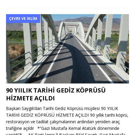
ÇEVRE VE İKLIM
90 YIILIK TARİHİ GEDİZ KÖPRÜSÜ
HİZMETE AÇILDI
Başkan Saygılı’dan Tarihi Gediz Köprüsü müjdesi 90 YIILIK
TARİHİ GEDİZ KÖPRÜSÜ HİZMETE AÇILDI 90 yıllık tarihi köprü,
restorasyon ve tadilat çalışmalarının ardından yeniden araç
trafiğine açıldı! *”Gazi Mustafa Kemal Atatürk döneminde
yapıldı”* AK Parti İzmir İl Başkanı Bilal Saygılı, Gazi Mustafa