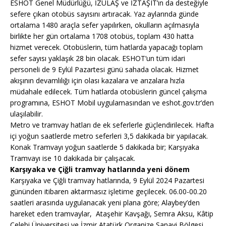
ESHOT Genel Müdürlüğü, İZULAŞ ve İZTAŞIT’ın da desteğiyle
sefere çıkan otobüs sayısını artıracak. Yaz aylarında günde
ortalama 1480 araçla sefer yapılırken, okulların açılmasıyla
birlikte her gün ortalama 1708 otobüs, toplam 430 hatta
hizmet verecek. Otobüslerin, tüm hatlarda yapacağı toplam
sefer sayısı yaklaşık 28 bin olacak. ESHOT’un tüm idari
personeli de 9 Eylül Pazartesi günü sahada olacak. Hizmet
akışının devamlılığı için olası kazalara ve arızalara hızla
müdahale edilecek. Tüm hatlarda otobüslerin güncel çalışma
programına, ESHOT Mobil uygulamasından ve eshot.gov.tr’den
ulaşılabilir.
Metro ve tramvay hatları de ek seferlerle güçlendirilecek. Hafta
içi yoğun saatlerde metro seferleri 3,5 dakikada bir yapılacak.
Konak Tramvayı yoğun saatlerde 5 dakikada bir; Karşıyaka
Tramvayı ise 10 dakikada bir çalışacak.
Karşıyaka ve Çiğli tramvay hatlarında yeni dönem
Karşıyaka ve Çiğli tramvay hatlarında, 9 Eylül 2024 Pazartesi
gününden itibaren aktarmasız işletime geçilecek. 06.00-00.20
saatleri arasında uygulanacak yeni plana göre; Alaybey’den
hareket eden tramvaylar, Ataşehir Kavşağı, Semra Aksu, Kâtip
Çelebi Üniversitesi ve İzmir Atatürk Organize Sanayi Bölgesi