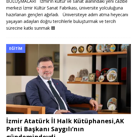
BULUŞMALARI İzmir’in kültür ve sanat alanındaki yeni cazibe
merkezi İzmir Kültür Sanat Fabrikası, üniversite yolculuğuna
hazırlanan gençleri ağırladı. Üniversiteye adım atma heyecanı
yaşayan adayları doğru tercihlerle buluşturmak ve tercih
sürecine katkı sunmak
🟦
EĞITIM
İzmir Atatürk İl Halk Kütüphanesi,AK
Parti Başkanı Saygılı’nın
gündemindeydi