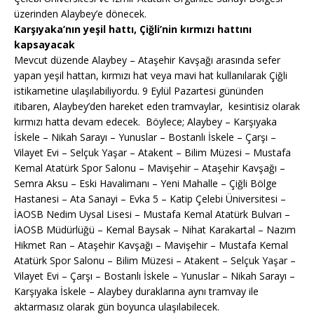
üzerinden Alaybey’e dönecek.
Karşıyaka’nın yeşil hattı, Çiğli’nin kırmızı hattını
kapsayacak
Mevcut düzende Alaybey – Ataşehir Kavşağı arasında sefer
yapan yeşil hattan, kırmızı hat veya mavi hat kullanılarak Çiğli
istikametine ulaşılabiliyordu. 9 Eylül Pazartesi gününden
itibaren, Alaybey’den hareket eden tramvaylar, kesintisiz olarak
kırmızı hatta devam edecek. Böylece; Alaybey – Karşıyaka
İskele – Nikah Sarayı – Yunuslar – Bostanlı İskele – Çarşı –
Vilayet Evi – Selçuk Yaşar – Atakent – Bilim Müzesi – Mustafa
Kemal Atatürk Spor Salonu – Mavişehir – Ataşehir Kavşağı –
Semra Aksu – Eski Havalimanı – Yeni Mahalle – Çiğli Bölge
Hastanesi – Ata Sanayi – Evka 5 – Katip Çelebi Üniversitesi –
İAOSB Nedim Uysal Lisesi – Mustafa Kemal Atatürk Bulvarı –
İAOSB Müdürlüğü – Kemal Baysak – Nihat Karakartal – Nazım
Hikmet Ran – Ataşehir Kavşağı – Mavişehir – Mustafa Kemal
Atatürk Spor Salonu – Bilim Müzesi – Atakent – Selçuk Yaşar –
Vilayet Evi – Çarşı – Bostanlı İskele – Yunuslar – Nikah Sarayı –
Karşıyaka İskele – Alaybey duraklarına aynı tramvay ile
aktarmasız olarak gün boyunca ulaşılabilecek.