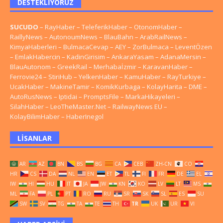
DESTEKLIYORUZ
SUCUDO
–
RayHaber
–
TeleferikHaber
–
OtonomHaber
–
RaillyNews
–
AutonoumNews
–
BlauBahn
–
ArabRailNews
–
KimyaHaberleri
–
BulmacaCevap
–
AEY
–
ZorBulmaca
–
LeventÖzen
–
EmlakHabercin
–
KadinGirisim
–
AnkaraYasam
–
AdanaMersin
–
BlauAutonom
–
GreekRail
–
Merhabaİzmir
–
KaravanHaber
–
Ferrovie24
–
StiriHub
–
YelkenHaber
–
KamuHaber
–
RayTurkiye
–
UcakHaber
–
MakineTamir
–
KomikKurbaga
–
KolayHarita
–
DME
–
AutoRusNews
–
Iptidai
–
PromptsFile
–
MarkaHikayeleri
–
SilahHaber
–
LeoTheMaster.Net
–
RailwayNews EU
–
KolayBilimHaber
–
HaberInegol
LISANLAR
AR
AZ
BN
BS
BG
CA
CEB
ZH-CN
CO
HR
CS
DA
NL
EN
ET
TL
FI
FR
DE
EL
IW
HI
HU
IT
JA
JW
KN
KO
LV
LT
MS
ML
FA
PL
PT
RO
RU
SR
SK
SL
ES
SU
SW
SV
TG
TA
TE
TH
TR
UK
UR
VI