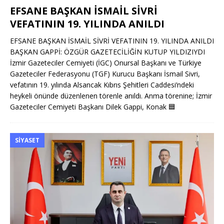
EFSANE BAŞKAN İSMAİL SİVRİ
VEFATININ 19. YILINDA ANILDI
EFSANE BAŞKAN İSMAİL SİVRİ VEFATININ 19. YILINDA ANILDI
BAŞKAN GAPPİ: ÖZGÜR GAZETECİLİĞİN KUTUP YILDIZIYDI
İzmir Gazeteciler Cemiyeti (İGC) Onursal Başkanı ve Türkiye
Gazeteciler Federasyonu (TGF) Kurucu Başkanı İsmail Sivri,
vefatının 19. yılında Alsancak Kıbrıs Şehitleri Caddesi’ndeki
heykeli önünde düzenlenen törenle anıldı. Anma törenine; İzmir
Gazeteciler Cemiyeti Başkanı Dilek Gappi, Konak
🟦
SIYASET