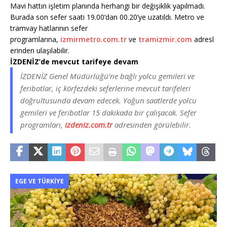
Mavi hattın işletim planında herhangi bir değişiklik yapılmadı.
Burada son sefer saati 19.00’dan 00.20’ye uzatıldı. Metro ve
tramvay hatlarının sefer
programlarına,
izmirmetro.com.tr
ve
tramizmir.com
adresl
erinden ulaşılabilir.
İZDENİZ’de mevcut tarifeye devam
İZDENİZ Genel Müdürlüğü’ne bağlı yolcu gemileri ve
feribotlar, iç körfezdeki seferlerine mevcut tarifeleri
doğrultusunda devam edecek. Yoğun saatlerde yolcu
gemileri ve feribotlar 15 dakikada bir çalışacak. Sefer
programları,
izdeniz.com.tr
adresinden görülebilir.
EGE VE TÜRKIYE