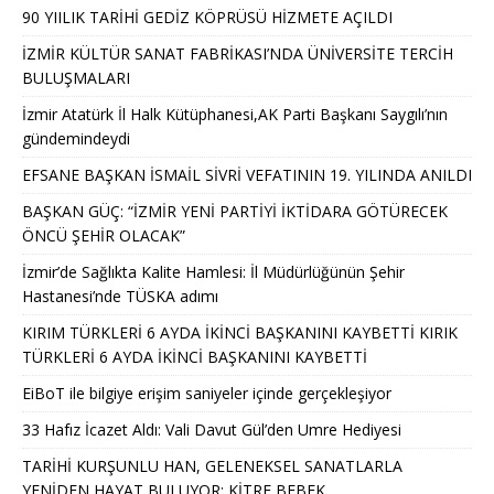
90 YIILIK TARİHİ GEDİZ KÖPRÜSÜ HİZMETE AÇILDI
İZMİR KÜLTÜR SANAT FABRİKASI’NDA ÜNİVERSİTE TERCİH
BULUŞMALARI
İzmir Atatürk İl Halk Kütüphanesi,AK Parti Başkanı Saygılı’nın
gündemindeydi
EFSANE BAŞKAN İSMAİL SİVRİ VEFATININ 19. YILINDA ANILDI
BAŞKAN GÜÇ: “İZMİR YENİ PARTİYİ İKTİDARA GÖTÜRECEK
ÖNCÜ ŞEHİR OLACAK”
İzmir’de Sağlıkta Kalite Hamlesi: İl Müdürlüğünün Şehir
Hastanesi’nde TÜSKA adımı
KIRIM TÜRKLERİ 6 AYDA İKİNCİ BAŞKANINI KAYBETTİ KIRIK
TÜRKLERİ 6 AYDA İKİNCİ BAŞKANINI KAYBETTİ
EiBoT ile bilgiye erişim saniyeler içinde gerçekleşiyor
33 Hafız İcazet Aldı: Vali Davut Gül’den Umre Hediyesi
TARİHİ KURŞUNLU HAN, GELENEKSEL SANATLARLA
YENİDEN HAYAT BULUYOR: KİTRE BEBEK