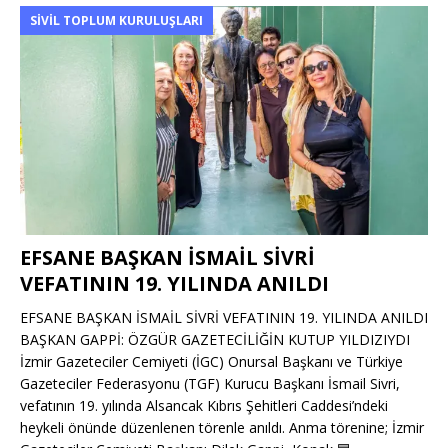
SIVIL TOPLUM KURULUŞLARI
EFSANE BAŞKAN İSMAİL SİVRİ
VEFATININ 19. YILINDA ANILDI
EFSANE BAŞKAN İSMAİL SİVRİ VEFATININ 19. YILINDA ANILDI
BAŞKAN GAPPİ: ÖZGÜR GAZETECİLİĞİN KUTUP YILDIZIYDI
İzmir Gazeteciler Cemiyeti (İGC) Onursal Başkanı ve Türkiye
Gazeteciler Federasyonu (TGF) Kurucu Başkanı İsmail Sivri,
vefatının 19. yılında Alsancak Kıbrıs Şehitleri Caddesi’ndeki
heykeli önünde düzenlenen törenle anıldı. Anma törenine; İzmir