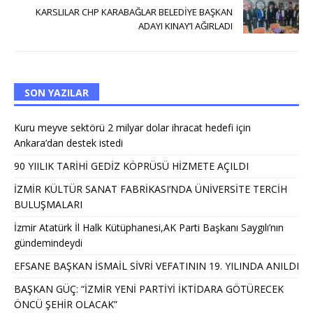
KARSLILAR CHP KARABAĞLAR BELEDİYE BAŞKAN
ADAYI KINAY’I AĞIRLADI
SON YAZILAR
Kuru meyve sektörü 2 milyar dolar ihracat hedefi için
Ankara’dan destek istedi
90 YIILIK TARİHİ GEDİZ KÖPRÜSÜ HİZMETE AÇILDI
İZMİR KÜLTÜR SANAT FABRİKASI’NDA ÜNİVERSİTE TERCİH
BULUŞMALARI
İzmir Atatürk İl Halk Kütüphanesi,AK Parti Başkanı Saygılı’nın
gündemindeydi
EFSANE BAŞKAN İSMAİL SİVRİ VEFATININ 19. YILINDA ANILDI
BAŞKAN GÜÇ: “İZMİR YENİ PARTİYİ İKTİDARA GÖTÜRECEK
ÖNCÜ ŞEHİR OLACAK”