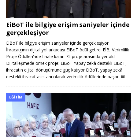
EiBoT ile bilgiye erişim saniyeler içinde
gerçekleşiyor
EiBoT ile bilgiye erişim saniyeler içinde gerçekleşiyor
İhracatçının dijital yol arkadaşı EiBoT ödül getirdi EİB, Verimlilik
Proje Ödülleri’nde finale kalan 72 proje arasında yer aldı
Dijitalleşmede örnek proje: EiBoT Yapay zekâ destekli EiBoT,
ihracatın dijital dönüşümüne güç katıyor EiBoT, yapay zekâ
destekli ihracat asistanı olarak verimlilik ödüllerinde başarı
🟦
EĞITIM