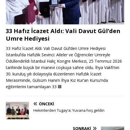
33 Hafız İcazet Aldı: Vali Davut Gül’den
Umre Hediyesi
33 Hafız İcazet Aldı: Vali Davut Gül’den Umre Hediyesi
İstanbul’da Hafızlık Sevinci: Aileler ve Öğrenciler Umreyle
Ödüllendirildi İstanbul Haliç Kongre Merkezi, 25 Temmuz 2026
tarihinde büyük bir manevi coşkuya sahne oldu. İhya Vakfı’nın
30. kuruluş yılı dolayısıyla düzenlenen Hafızlık İcazet
Merasiminde, Gülsüm Hanım İhya Kız Kur’an Kursu’nda
eğitimlerini tamamlayan 33
🟦
ÖNCEKI
Hekimlerden Tugay’a: Yuvana hoş geldin
SONRAKI