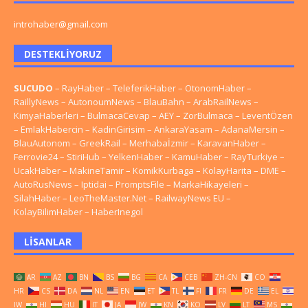
introhaber@gmail.com
DESTEKLIYORUZ
SUCUDO
–
RayHaber
–
TeleferikHaber
–
OtonomHaber
–
RaillyNews
–
AutonoumNews
–
BlauBahn
–
ArabRailNews
–
KimyaHaberleri
–
BulmacaCevap
–
AEY
–
ZorBulmaca
–
LeventÖzen
–
EmlakHabercin
–
KadinGirisim
–
AnkaraYasam
–
AdanaMersin
–
BlauAutonom
–
GreekRail
–
Merhabaİzmir
–
KaravanHaber
–
Ferrovie24
–
StiriHub
–
YelkenHaber
–
KamuHaber
–
RayTurkiye
–
UcakHaber
–
MakineTamir
–
KomikKurbaga
–
KolayHarita
–
DME
–
AutoRusNews
–
Iptidai
–
PromptsFile
–
MarkaHikayeleri
–
SilahHaber
–
LeoTheMaster.Net
–
RailwayNews EU
–
KolayBilimHaber
–
HaberInegol
LISANLAR
AR
AZ
BN
BS
BG
CA
CEB
ZH-CN
CO
HR
CS
DA
NL
EN
ET
TL
FI
FR
DE
EL
IW
HI
HU
IT
JA
JW
KN
KO
LV
LT
MS