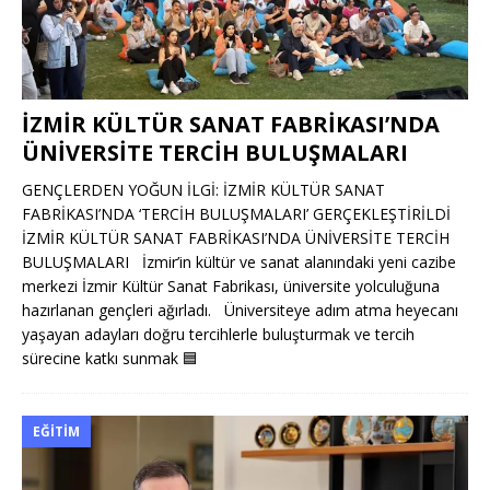
İZMİR KÜLTÜR SANAT FABRİKASI’NDA
ÜNİVERSİTE TERCİH BULUŞMALARI
GENÇLERDEN YOĞUN İLGİ: İZMİR KÜLTÜR SANAT
FABRİKASI’NDA ‘TERCİH BULUŞMALARI’ GERÇEKLEŞTİRİLDİ
İZMİR KÜLTÜR SANAT FABRİKASI’NDA ÜNİVERSİTE TERCİH
BULUŞMALARI İzmir’in kültür ve sanat alanındaki yeni cazibe
merkezi İzmir Kültür Sanat Fabrikası, üniversite yolculuğuna
hazırlanan gençleri ağırladı. Üniversiteye adım atma heyecanı
yaşayan adayları doğru tercihlerle buluşturmak ve tercih
sürecine katkı sunmak
🟦
EĞITIM