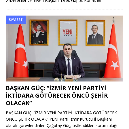
Gazeteciler Cemiyeti Başkanı Dilek Gappi, Konak
🟦
SIYASET
BAŞKAN GÜÇ: “İZMİR YENİ PARTİYİ
İKTİDARA GÖTÜRECEK ÖNCÜ ŞEHİR
OLACAK”
BAŞKAN GÜÇ: “İZMİR YENİ PARTİYİ İKTİDARA GÖTÜRECEK
ÖNCÜ ŞEHİR OLACAK” YENİ Parti İzmir Kurucu İl Başkanı
olarak görevlendirilen Çağatay Güç, üstlendikleri sorumluluğu