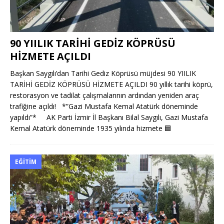
90 YIILIK TARİHİ GEDİZ KÖPRÜSÜ
HİZMETE AÇILDI
Başkan Saygılı’dan Tarihi Gediz Köprüsü müjdesi 90 YIILIK
TARİHİ GEDİZ KÖPRÜSÜ HİZMETE AÇILDI 90 yıllık tarihi köprü,
restorasyon ve tadilat çalışmalarının ardından yeniden araç
trafiğine açıldı! *”Gazi Mustafa Kemal Atatürk döneminde
yapıldı”* AK Parti İzmir İl Başkanı Bilal Saygılı, Gazi Mustafa
Kemal Atatürk döneminde 1935 yılında hizmete
🟦
EĞITIM