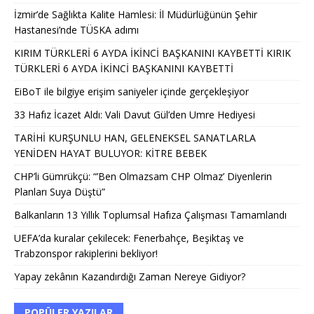
İzmir’de Sağlıkta Kalite Hamlesi: İl Müdürlüğünün Şehir
Hastanesi’nde TÜSKA adımı
KIRIM TÜRKLERİ 6 AYDA İKİNCİ BAŞKANINI KAYBETTİ KIRIK
TÜRKLERİ 6 AYDA İKİNCİ BAŞKANINI KAYBETTİ
EiBoT ile bilgiye erişim saniyeler içinde gerçekleşiyor
33 Hafız İcazet Aldı: Vali Davut Gül’den Umre Hediyesi
TARİHİ KURŞUNLU HAN, GELENEKSEL SANATLARLA
YENİDEN HAYAT BULUYOR: KİTRE BEBEK
CHP’li Gümrükçü: “’Ben Olmazsam CHP Olmaz’ Diyenlerin
Planları Suya Düştü”
Balkanların 13 Yıllık Toplumsal Hafıza Çalışması Tamamlandı
UEFA’da kuralar çekilecek: Fenerbahçe, Beşiktaş ve
Trabzonspor rakiplerini bekliyor!
Yapay zekânın Kazandırdığı Zaman Nereye Gidiyor?
POPÜLER YAZILAR