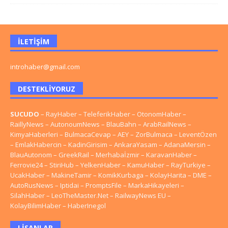
İLETIŞIM
introhaber@gmail.com
DESTEKLIYORUZ
SUCUDO
–
RayHaber
–
TeleferikHaber
–
OtonomHaber
–
RaillyNews
–
AutonoumNews
–
BlauBahn
–
ArabRailNews
–
KimyaHaberleri
–
BulmacaCevap
–
AEY
–
ZorBulmaca
–
LeventÖzen
–
EmlakHabercin
–
KadinGirisim
–
AnkaraYasam
–
AdanaMersin
–
BlauAutonom
–
GreekRail
–
Merhabaİzmir
–
KaravanHaber
–
Ferrovie24
–
StiriHub
–
YelkenHaber
–
KamuHaber
–
RayTurkiye
–
UcakHaber
–
MakineTamir
–
KomikKurbaga
–
KolayHarita
–
DME
–
AutoRusNews
–
Iptidai
–
PromptsFile
–
MarkaHikayeleri
–
SilahHaber
–
LeoTheMaster.Net
–
RailwayNews EU
–
KolayBilimHaber
–
HaberInegol
LISANLAR