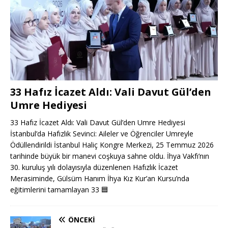
33 Hafız İcazet Aldı: Vali Davut Gül’den
Umre Hediyesi
33 Hafız İcazet Aldı: Vali Davut Gül’den Umre Hediyesi
İstanbul’da Hafızlık Sevinci: Aileler ve Öğrenciler Umreyle
Ödüllendirildi İstanbul Haliç Kongre Merkezi, 25 Temmuz 2026
tarihinde büyük bir manevi coşkuya sahne oldu. İhya Vakfı’nın
30. kuruluş yılı dolayısıyla düzenlenen Hafızlık İcazet
Merasiminde, Gülsüm Hanım İhya Kız Kur’an Kursu’nda
eğitimlerini tamamlayan 33
🟦
ÖNCEKI