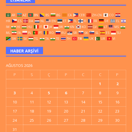
AR
AZ
BN
BS
BG
CA
CEB
ZH-CN
CO
HR
CS
DA
NL
EN
ET
TL
FI
FR
DE
EL
IW
HI
HU
IT
JA
JW
KN
KO
LV
LT
MS
ML
FA
PL
PT
RO
RU
SR
SK
SL
ES
SU
SW
SV
TG
TA
TE
TH
TR
UK
UR
VI
HABER ARŞIVI
AĞUSTOS 2026
P
S
Ç
P
C
C
P
1
2
3
4
5
6
7
8
9
10
11
12
13
14
15
16
17
18
19
20
21
22
23
24
25
26
27
28
29
30
31