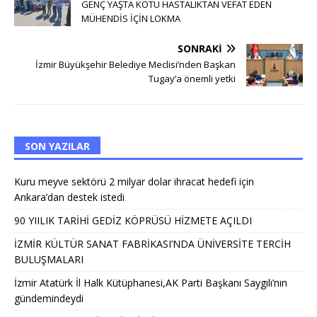
GENÇ YAŞTA KÖTÜ HASTALIKTAN VEFAT EDEN
MÜHENDİS İÇİN LOKMA
SONRAKI
İzmir Büyükşehir Belediye Meclisi’nden Başkan
Tugay’a önemli yetki
SON YAZILAR
Kuru meyve sektörü 2 milyar dolar ihracat hedefi için
Ankara’dan destek istedi
90 YIILIK TARİHİ GEDİZ KÖPRÜSÜ HİZMETE AÇILDI
İZMİR KÜLTÜR SANAT FABRİKASI’NDA ÜNİVERSİTE TERCİH
BULUŞMALARI
İzmir Atatürk İl Halk Kütüphanesi,AK Parti Başkanı Saygılı’nın
gündemindeydi