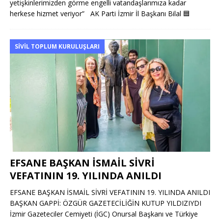
yetişkinlerimizden görme engelli vatandaşlarımıza kadar
herkese hizmet veriyor” AK Parti İzmir İl Başkanı Bilal
🟦
SIVIL TOPLUM KURULUŞLARI
EFSANE BAŞKAN İSMAİL SİVRİ
VEFATININ 19. YILINDA ANILDI
EFSANE BAŞKAN İSMAİL SİVRİ VEFATININ 19. YILINDA ANILDI
BAŞKAN GAPPİ: ÖZGÜR GAZETECİLİĞİN KUTUP YILDIZIYDI
İzmir Gazeteciler Cemiyeti (İGC) Onursal Başkanı ve Türkiye