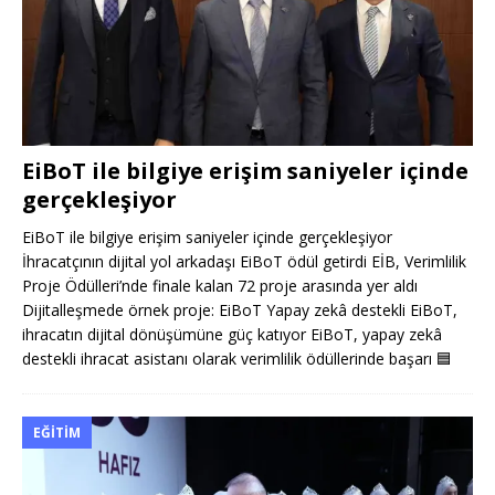
EiBoT ile bilgiye erişim saniyeler içinde
gerçekleşiyor
EiBoT ile bilgiye erişim saniyeler içinde gerçekleşiyor
İhracatçının dijital yol arkadaşı EiBoT ödül getirdi EİB, Verimlilik
Proje Ödülleri’nde finale kalan 72 proje arasında yer aldı
Dijitalleşmede örnek proje: EiBoT Yapay zekâ destekli EiBoT,
ihracatın dijital dönüşümüne güç katıyor EiBoT, yapay zekâ
destekli ihracat asistanı olarak verimlilik ödüllerinde başarı
🟦
EĞITIM