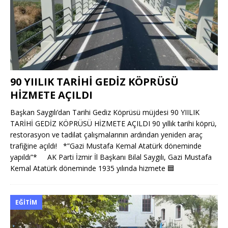
90 YIILIK TARİHİ GEDİZ KÖPRÜSÜ
HİZMETE AÇILDI
Başkan Saygılı’dan Tarihi Gediz Köprüsü müjdesi 90 YIILIK
TARİHİ GEDİZ KÖPRÜSÜ HİZMETE AÇILDI 90 yıllık tarihi köprü,
restorasyon ve tadilat çalışmalarının ardından yeniden araç
trafiğine açıldı! *”Gazi Mustafa Kemal Atatürk döneminde
yapıldı”* AK Parti İzmir İl Başkanı Bilal Saygılı, Gazi Mustafa
Kemal Atatürk döneminde 1935 yılında hizmete
🟦
EĞITIM