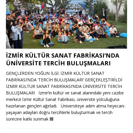
İZMİR KÜLTÜR SANAT FABRİKASI’NDA
ÜNİVERSİTE TERCİH BULUŞMALARI
GENÇLERDEN YOĞUN İLGİ: İZMİR KÜLTÜR SANAT
FABRİKASI’NDA ‘TERCİH BULUŞMALARI’ GERÇEKLEŞTİRİLDİ
İZMİR KÜLTÜR SANAT FABRİKASI’NDA ÜNİVERSİTE TERCİH
BULUŞMALARI İzmir’in kültür ve sanat alanındaki yeni cazibe
merkezi İzmir Kültür Sanat Fabrikası, üniversite yolculuğuna
hazırlanan gençleri ağırladı. Üniversiteye adım atma heyecanı
yaşayan adayları doğru tercihlerle buluşturmak ve tercih
sürecine katkı sunmak
🟦