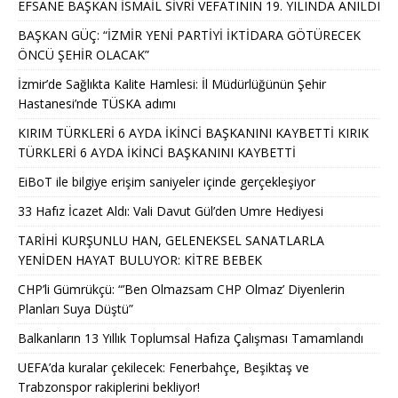
EFSANE BAŞKAN İSMAİL SİVRİ VEFATININ 19. YILINDA ANILDI
BAŞKAN GÜÇ: “İZMİR YENİ PARTİYİ İKTİDARA GÖTÜRECEK
ÖNCÜ ŞEHİR OLACAK”
İzmir’de Sağlıkta Kalite Hamlesi: İl Müdürlüğünün Şehir
Hastanesi’nde TÜSKA adımı
KIRIM TÜRKLERİ 6 AYDA İKİNCİ BAŞKANINI KAYBETTİ KIRIK
TÜRKLERİ 6 AYDA İKİNCİ BAŞKANINI KAYBETTİ
EiBoT ile bilgiye erişim saniyeler içinde gerçekleşiyor
33 Hafız İcazet Aldı: Vali Davut Gül’den Umre Hediyesi
TARİHİ KURŞUNLU HAN, GELENEKSEL SANATLARLA
YENİDEN HAYAT BULUYOR: KİTRE BEBEK
CHP’li Gümrükçü: “’Ben Olmazsam CHP Olmaz’ Diyenlerin
Planları Suya Düştü”
Balkanların 13 Yıllık Toplumsal Hafıza Çalışması Tamamlandı
UEFA’da kuralar çekilecek: Fenerbahçe, Beşiktaş ve
Trabzonspor rakiplerini bekliyor!