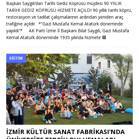
Başkan Saygılı’dan Tarihi Gediz Köprüsü müjdesi 90 YIILIK
TARİHİ GEDİZ KÖPRÜSÜ HİZMETE AÇILDI 90 yıllık tarihi köprü,
restorasyon ve tadilat çalışmalarının ardından yeniden araç
trafiğine açıldı! *”Gazi Mustafa Kemal Atatürk döneminde
yapıldı”* AK Parti İzmir İl Başkanı Bilal Saygılı, Gazi Mustafa
Kemal Atatürk döneminde 1935 yılında hizmete
🟦
EĞITIM
İZMİR KÜLTÜR SANAT FABRİKASI’NDA