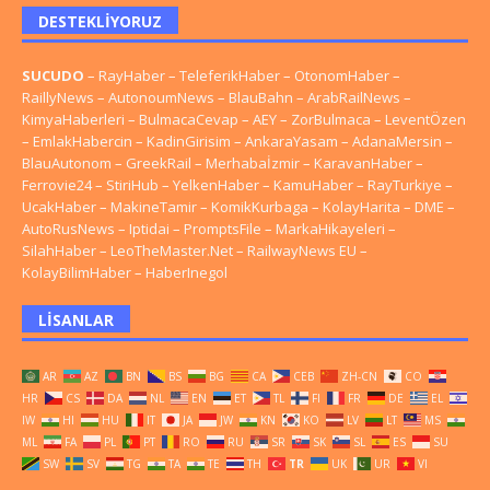
DESTEKLIYORUZ
SUCUDO
–
RayHaber
–
TeleferikHaber
–
OtonomHaber
–
RaillyNews
–
AutonoumNews
–
BlauBahn
–
ArabRailNews
–
KimyaHaberleri
–
BulmacaCevap
–
AEY
–
ZorBulmaca
–
LeventÖzen
–
EmlakHabercin
–
KadinGirisim
–
AnkaraYasam
–
AdanaMersin
–
BlauAutonom
–
GreekRail
–
Merhabaİzmir
–
KaravanHaber
–
Ferrovie24
–
StiriHub
–
YelkenHaber
–
KamuHaber
–
RayTurkiye
–
UcakHaber
–
MakineTamir
–
KomikKurbaga
–
KolayHarita
–
DME
–
AutoRusNews
–
Iptidai
–
PromptsFile
–
MarkaHikayeleri
–
SilahHaber
–
LeoTheMaster.Net
–
RailwayNews EU
–
KolayBilimHaber
–
HaberInegol
LISANLAR
AR
AZ
BN
BS
BG
CA
CEB
ZH-CN
CO
HR
CS
DA
NL
EN
ET
TL
FI
FR
DE
EL
IW
HI
HU
IT
JA
JW
KN
KO
LV
LT
MS
ML
FA
PL
PT
RO
RU
SR
SK
SL
ES
SU
SW
SV
TG
TA
TE
TH
TR
UK
UR
VI