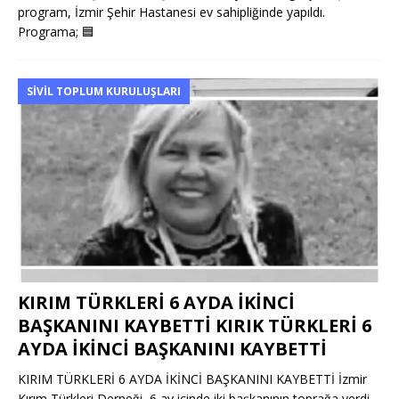
program, İzmir Şehir Hastanesi ev sahipliğinde yapıldı.
Programa;
🟦
SIVIL TOPLUM KURULUŞLARI
KIRIM TÜRKLERİ 6 AYDA İKİNCİ
BAŞKANINI KAYBETTİ KIRIK TÜRKLERİ 6
AYDA İKİNCİ BAŞKANINI KAYBETTİ
KIRIM TÜRKLERİ 6 AYDA İKİNCİ BAŞKANINI KAYBETTİ İzmir
Kırım Türkleri Derneği, 6 ay içinde iki başkanının toprağa verdi.