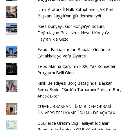
İzmir Atatürk İl Halk Kütüphanesi,AK Parti
Başkanı Saygılı'nın gündemindeydi
"Gez Dünyayı, Gör Konya'yı" Sözünü
Doğrulayan Gezi: İzmir Heyeti Konya'yı
Hayranlıkla Gezdi
Evlad-ı Fatihanlardan Babalar Gününde
Çanakkale’ye Vefa Ziyareti
Teos Marina Çarşı'nın 2026 Yaz Konserleri
Programı Belli Oldu
Kınık Belediyesi Borç Batağında: Başkan
Sema Bodur “Kınık’ın Tamamını Satsam Borç
Ancak Biter”
CUMHURBAŞKANI, İZMİR DEMOKRASİ
ÜNİVERSİTESİ KAMPÜSÜ'NÜ DE AÇACAK
OSB'lerde Üretim Dışı Faaliyet İddiaları
Gündemde: İzmir'de OSB Yönetimlerinden