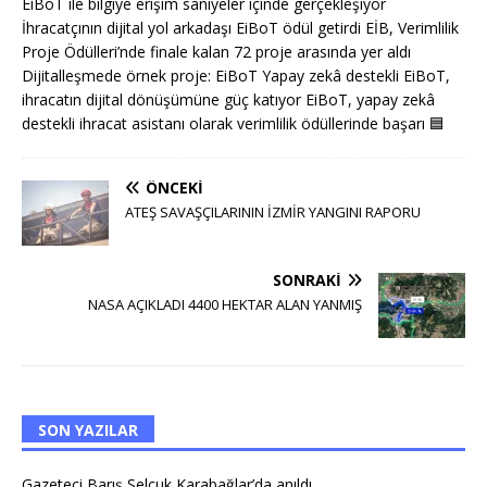
EiBoT ile bilgiye erişim saniyeler içinde gerçekleşiyor
İhracatçının dijital yol arkadaşı EiBoT ödül getirdi EİB, Verimlilik
Proje Ödülleri’nde finale kalan 72 proje arasında yer aldı
Dijitalleşmede örnek proje: EiBoT Yapay zekâ destekli EiBoT,
ihracatın dijital dönüşümüne güç katıyor EiBoT, yapay zekâ
destekli ihracat asistanı olarak verimlilik ödüllerinde başarı
🟦
ÖNCEKI
ATEŞ SAVAŞÇILARININ İZMİR YANGINI RAPORU
SONRAKI
NASA AÇIKLADI 4400 HEKTAR ALAN YANMIŞ
SON YAZILAR
Gazeteci Barış Selçuk Karabağlar’da anıldı