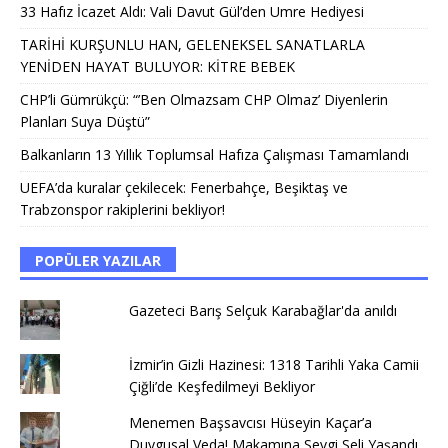
33 Hafız İcazet Aldı: Vali Davut Gül’den Umre Hediyesi
TARİHİ KURŞUNLU HAN, GELENEKSEL SANATLARLA
YENİDEN HAYAT BULUYOR: KİTRE BEBEK
CHP’li Gümrükçü: “’Ben Olmazsam CHP Olmaz’ Diyenlerin
Planları Suya Düştü”
Balkanların 13 Yıllık Toplumsal Hafıza Çalışması Tamamlandı
UEFA’da kuralar çekilecek: Fenerbahçe, Beşiktaş ve
Trabzonspor rakiplerini bekliyor!
POPÜLER YAZILAR
Gazeteci Barış Selçuk Karabağlar'da anıldı
İzmir’in Gizli Hazinesi: 1318 Tarihli Yaka Camii
Çiğli’de Keşfedilmeyi Bekliyor
Menemen Başsavcısı Hüseyin Kaçar’a
Duygusal Veda! Makamına Sevgi Seli Yaşandı