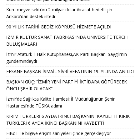
Kuru meyve sektörü 2 milyar dolar ihracat hedefi için
Ankara’dan destek istedi
90 YIILIK TARİHİ GEDİZ KÖPRÜSÜ HİZMETE AÇILDI
İZMİR KÜLTÜR SANAT FABRİKASI’NDA ÜNİVERSİTE TERCİH
BULUŞMALARI
İzmir Atatürk İl Halk Kütüphanesi,AK Parti Başkanı Saygılı’nın
gündemindeydi
EFSANE BAŞKAN İSMAİL SİVRİ VEFATININ 19. YILINDA ANILDI
BAŞKAN GÜÇ: “İZMİR YENİ PARTİYİ İKTİDARA GÖTÜRECEK
ÖNCÜ ŞEHİR OLACAK”
İzmir’de Sağlıkta Kalite Hamlesi: İl Müdürlüğünün Şehir
Hastanesi’nde TÜSKA adımı
KIRIM TÜRKLERİ 6 AYDA İKİNCİ BAŞKANINI KAYBETTİ KIRIK
TÜRKLERİ 6 AYDA İKİNCİ BAŞKANINI KAYBETTİ
EiBoT ile bilgiye erişim saniyeler içinde gerçekleşiyor