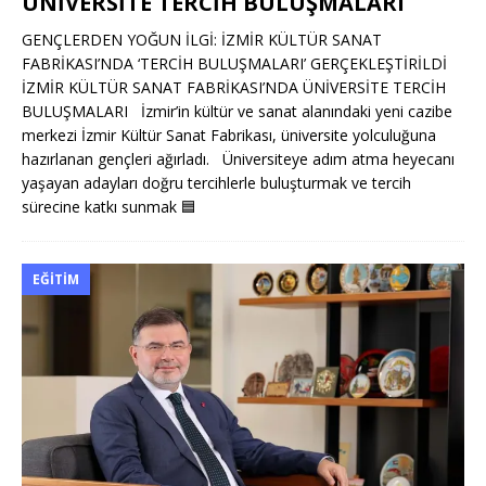
ÜNİVERSİTE TERCİH BULUŞMALARI
GENÇLERDEN YOĞUN İLGİ: İZMİR KÜLTÜR SANAT
FABRİKASI’NDA ‘TERCİH BULUŞMALARI’ GERÇEKLEŞTİRİLDİ
İZMİR KÜLTÜR SANAT FABRİKASI’NDA ÜNİVERSİTE TERCİH
BULUŞMALARI İzmir’in kültür ve sanat alanındaki yeni cazibe
merkezi İzmir Kültür Sanat Fabrikası, üniversite yolculuğuna
hazırlanan gençleri ağırladı. Üniversiteye adım atma heyecanı
yaşayan adayları doğru tercihlerle buluşturmak ve tercih
sürecine katkı sunmak
🟦
EĞITIM