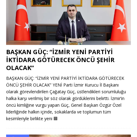
BAŞKAN GÜÇ: “İZMİR YENİ PARTİYİ
İKTİDARA GÖTÜRECEK ÖNCÜ ŞEHİR
OLACAK”
BAŞKAN GÜÇ: “İZMİR YENİ PARTİYİ İKTİDARA GÖTÜRECEK
ÖNCÜ ŞEHİR OLACAK” YENİ Parti İzmir Kurucu İl Başkanı
olarak görevlendirilen Çağatay Güç, üstlendikleri sorumluluğu
halka karşı verilmiş bir söz olarak gördüklerini belirtti. İzmir’in
öncü kimliğine vurgu yapan Güç, Genel Başkan Özgür Özel
liderliğinde halkın içinde, sokaklarda ve toplumun tüm
kesimleriyle birlikte yeni
🟦