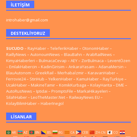
İLETIŞIM
introhaber@gmail.com
DESTEKLIYORUZ
SUCUDO
–
RayHaber
–
TeleferikHaber
–
OtonomHaber
–
RaillyNews
–
AutonoumNews
–
BlauBahn
–
ArabRailNews
–
KimyaHaberleri
–
BulmacaCevap
–
AEY
–
ZorBulmaca
–
LeventÖzen
–
EmlakHabercin
–
KadinGirisim
–
AnkaraYasam
–
AdanaMersin
–
BlauAutonom
–
GreekRail
–
Merhabaİzmir
–
KaravanHaber
–
Ferrovie24
–
StiriHub
–
YelkenHaber
–
KamuHaber
–
RayTurkiye
–
UcakHaber
–
MakineTamir
–
KomikKurbaga
–
KolayHarita
–
DME
–
AutoRusNews
–
Iptidai
–
PromptsFile
–
MarkaHikayeleri
–
SilahHaber
–
LeoTheMaster.Net
–
RailwayNews EU
–
KolayBilimHaber
–
HaberInegol
LISANLAR
AR
AZ
BN
BS
BG
CA
CEB
ZH-CN
CO