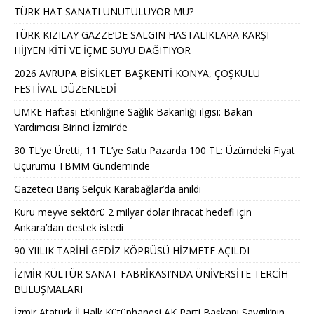
TÜRK HAT SANATI UNUTULUYOR MU?
TÜRK KIZILAY GAZZE’DE SALGIN HASTALIKLARA KARŞI
HİJYEN KİTİ VE İÇME SUYU DAĞITIYOR
2026 AVRUPA BİSİKLET BAŞKENTİ KONYA, ÇOŞKULU
FESTİVAL DÜZENLEDİ
UMKE Haftası Etkinliğine Sağlık Bakanlığı ilgisi: Bakan
Yardımcısı Birinci İzmir’de
30 TL’ye Üretti, 11 TL’ye Sattı Pazarda 100 TL: Üzümdeki Fiyat
Uçurumu TBMM Gündeminde
Gazeteci Barış Selçuk Karabağlar’da anıldı
Kuru meyve sektörü 2 milyar dolar ihracat hedefi için
Ankara’dan destek istedi
90 YIILIK TARİHİ GEDİZ KÖPRÜSÜ HİZMETE AÇILDI
İZMİR KÜLTÜR SANAT FABRİKASI’NDA ÜNİVERSİTE TERCİH
BULUŞMALARI
İzmir Atatürk İl Halk Kütüphanesi,AK Parti Başkanı Saygılı’nın