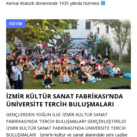
Kemal Atatürk döneminde 1935 yılında hizmete
EĞITIM
İZMİR KÜLTÜR SANAT FABRİKASI’NDA
ÜNİVERSİTE TERCİH BULUŞMALARI
GENÇLERDEN YOĞUN İLGİ: İZMİR KÜLTÜR SANAT
FABRİKASI’NDA ‘TERCİH BULUŞMALARI’ GERÇEKLEŞTİRİLDİ
İZMİR KÜLTÜR SANAT FABRİKASI’NDA ÜNİVERSİTE TERCİH
BULUŞMALARI İzmir’in kültür ve sanat alanındaki yeni cazibe