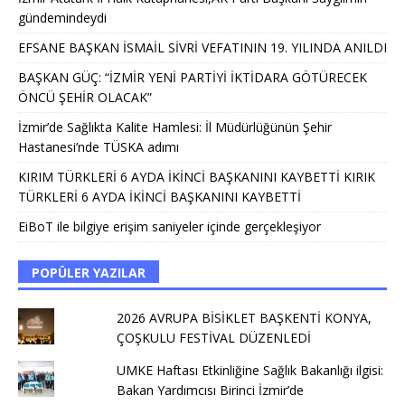
gündemindeydi
EFSANE BAŞKAN İSMAİL SİVRİ VEFATININ 19. YILINDA ANILDI
BAŞKAN GÜÇ: “İZMİR YENİ PARTİYİ İKTİDARA GÖTÜRECEK
ÖNCÜ ŞEHİR OLACAK”
İzmir’de Sağlıkta Kalite Hamlesi: İl Müdürlüğünün Şehir
Hastanesi’nde TÜSKA adımı
KIRIM TÜRKLERİ 6 AYDA İKİNCİ BAŞKANINI KAYBETTİ KIRIK
TÜRKLERİ 6 AYDA İKİNCİ BAŞKANINI KAYBETTİ
EiBoT ile bilgiye erişim saniyeler içinde gerçekleşiyor
POPÜLER YAZILAR
2026 AVRUPA BİSİKLET BAŞKENTİ KONYA,
ÇOŞKULU FESTİVAL DÜZENLEDİ
UMKE Haftası Etkinliğine Sağlık Bakanlığı ilgisi:
Bakan Yardımcısı Birinci İzmir’de