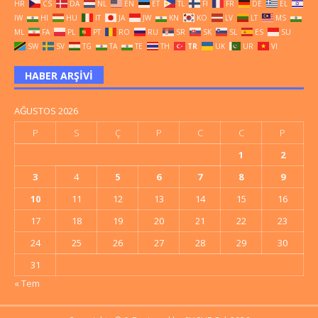
HR
CS
DA
NL
EN
ET
TL
FI
FR
DE
EL
IW
HI
HU
IT
JA
JW
KN
KO
LV
LT
MS
ML
FA
PL
PT
RO
RU
SR
SK
SL
ES
SU
SW
SV
TG
TA
TE
TH
TR
UK
UR
VI
HABER ARŞIVI
AĞUSTOS 2026
P
S
Ç
P
C
C
P
1
2
3
4
5
6
7
8
9
10
11
12
13
14
15
16
17
18
19
20
21
22
23
24
25
26
27
28
29
30
31
« Tem