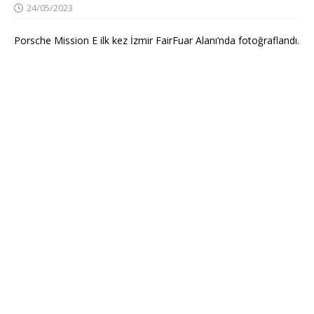
24/05/2023
Porsche Mission E ilk kez İzmir FairFuar Alanı’nda fotoğraflandı.