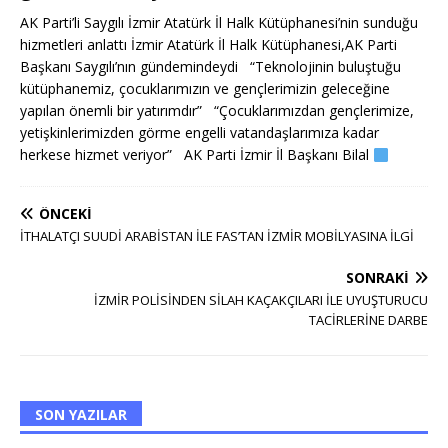
AK Parti’li Saygılı İzmir Atatürk İl Halk Kütüphanesi’nin sunduğu
hizmetleri anlattı İzmir Atatürk İl Halk Kütüphanesi,AK Parti
Başkanı Saygılı’nın gündemindeydi “Teknolojinin buluştuğu
kütüphanemiz, çocuklarımızın ve gençlerimizin geleceğine
yapılan önemli bir yatırımdır” “Çocuklarımızdan gençlerimize,
yetişkinlerimizden görme engelli vatandaşlarımıza kadar
herkese hizmet veriyor” AK Parti İzmir İl Başkanı Bilal
ÖNCEKI
İTHALATÇI SUUDİ ARABİSTAN İLE FAS’TAN İZMİR MOBİLYASINA İLGİ
SONRAKI
İZMİR POLİSİNDEN SİLAH KAÇAKÇILARI İLE UYUŞTURUCU
TACİRLERİNE DARBE
SON YAZILAR