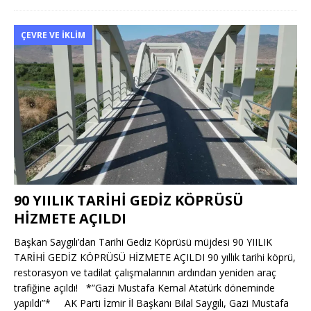
ÇEVRE VE İKLIM
90 YIILIK TARİHİ GEDİZ KÖPRÜSÜ
HİZMETE AÇILDI
Başkan Saygılı’dan Tarihi Gediz Köprüsü müjdesi 90 YIILIK
TARİHİ GEDİZ KÖPRÜSÜ HİZMETE AÇILDI 90 yıllık tarihi köprü,
restorasyon ve tadilat çalışmalarının ardından yeniden araç
trafiğine açıldı! *”Gazi Mustafa Kemal Atatürk döneminde
yapıldı”* AK Parti İzmir İl Başkanı Bilal Saygılı, Gazi Mustafa