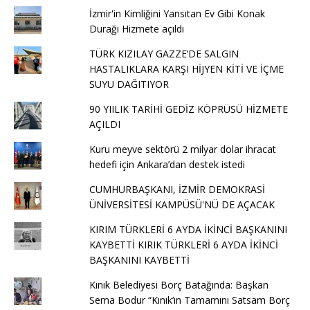
İzmir'in Kimliğini Yansıtan Ev Gibi Konak
Durağı Hizmete açıldı
TÜRK KIZILAY GAZZE’DE SALGIN
HASTALIKLARA KARŞI HİJYEN KİTİ VE İÇME
SUYU DAĞITIYOR
90 YIILIK TARİHİ GEDİZ KÖPRÜSÜ HİZMETE
AÇILDI
Kuru meyve sektörü 2 milyar dolar ihracat
hedefi için Ankara’dan destek istedi
CUMHURBAŞKANI, İZMİR DEMOKRASİ
ÜNİVERSİTESİ KAMPÜSÜ'NÜ DE AÇACAK
KIRIM TÜRKLERİ 6 AYDA İKİNCİ BAŞKANINI
KAYBETTİ KIRIK TÜRKLERİ 6 AYDA İKİNCİ
BAŞKANINI KAYBETTİ
Kınık Belediyesi Borç Batağında: Başkan
Sema Bodur “Kınık’ın Tamamını Satsam Borç