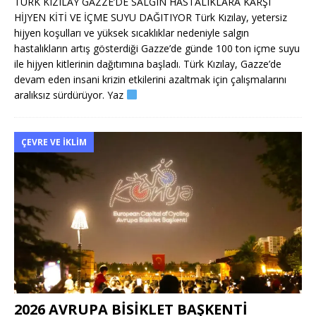
TÜRK KIZILAY GAZZE’DE SALGIN HASTALIKLARA KARŞI
HİJYEN KİTİ VE İÇME SUYU DAĞITIYOR Türk Kızılay, yetersiz
hijyen koşulları ve yüksek sıcaklıklar nedeniyle salgın
hastalıkların artış gösterdiği Gazze’de günde 100 ton içme suyu
ile hijyen kitlerinin dağıtımına başladı. Türk Kızılay, Gazze’de
devam eden insani krizin etkilerini azaltmak için çalışmalarını
aralıksız sürdürüyor. Yaz
ÇEVRE VE İKLIM
2026 AVRUPA BİSİKLET BAŞKENTİ