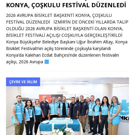
KONYA, ÇOŞKULU FESTİVAL DÜZENLEDİ
2026 AVRUPA BİSİKLET BAŞKENTİ KONYA, ÇOŞKULU
FESTİVAL DÜZENLEDİ İZMİR’İN DE ÖNCEKİ YILLARDA TALİP
OLDUĞU 2026 AVRUPA BİSİKLET BAŞKENTİ OLAN KONYA,
BİSİKLET FESTİVALİ AÇILIŞI COŞKUYLA GERÇEKLEŞTİRİLDİ
Konya Büyükşehir Belediye Başkanı Uğur İbrahim Altay, Konya
Bisiklet Festivali’nin açılış töreninde çoşkuyla karşılandı
Konya’da Kalehan Ecdat Bahçesi’nde düzenlenen festivalin
açılışı, 2026 Avrupa
ÇEVRE VE İKLIM