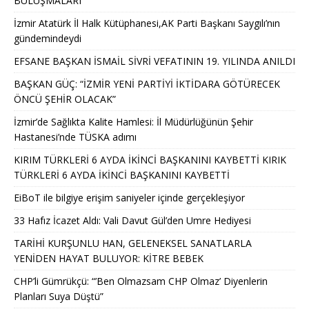
BULUŞMALARI
İzmir Atatürk İl Halk Kütüphanesi,AK Parti Başkanı Saygılı’nın
gündemindeydi
EFSANE BAŞKAN İSMAİL SİVRİ VEFATININ 19. YILINDA ANILDI
BAŞKAN GÜÇ: “İZMİR YENİ PARTİYİ İKTİDARA GÖTÜRECEK
ÖNCÜ ŞEHİR OLACAK”
İzmir’de Sağlıkta Kalite Hamlesi: İl Müdürlüğünün Şehir
Hastanesi’nde TÜSKA adımı
KIRIM TÜRKLERİ 6 AYDA İKİNCİ BAŞKANINI KAYBETTİ KIRIK
TÜRKLERİ 6 AYDA İKİNCİ BAŞKANINI KAYBETTİ
EiBoT ile bilgiye erişim saniyeler içinde gerçekleşiyor
33 Hafız İcazet Aldı: Vali Davut Gül’den Umre Hediyesi
TARİHİ KURŞUNLU HAN, GELENEKSEL SANATLARLA
YENİDEN HAYAT BULUYOR: KİTRE BEBEK
CHP’li Gümrükçü: “’Ben Olmazsam CHP Olmaz’ Diyenlerin
Planları Suya Düştü”