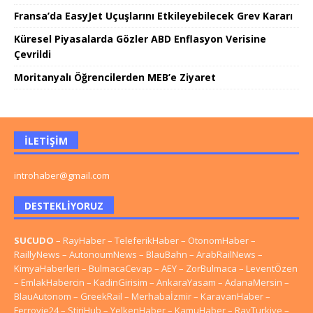
Fransa’da EasyJet Uçuşlarını Etkileyebilecek Grev Kararı
Küresel Piyasalarda Gözler ABD Enflasyon Verisine
Çevrildi
Moritanyalı Öğrencilerden MEB’e Ziyaret
İLETIŞIM
introhaber@gmail.com
DESTEKLIYORUZ
SUCUDO
–
RayHaber
–
TeleferikHaber
–
OtonomHaber
–
RaillyNews
–
AutonoumNews
–
BlauBahn
–
ArabRailNews
–
KimyaHaberleri
–
BulmacaCevap
–
AEY
–
ZorBulmaca
–
LeventÖzen
–
EmlakHabercin
–
KadinGirisim
–
AnkaraYasam
–
AdanaMersin
–
BlauAutonom
–
GreekRail
–
Merhabaİzmir
–
KaravanHaber
–
Ferrovie24
–
StiriHub
–
YelkenHaber
–
KamuHaber
–
RayTurkiye
–