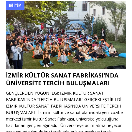
EĞITIM
İZMİR KÜLTÜR SANAT FABRİKASI’NDA
ÜNİVERSİTE TERCİH BULUŞMALARI
GENÇLERDEN YOĞUN İLGİ: İZMİR KÜLTÜR SANAT
FABRİKASI’NDA ‘TERCİH BULUŞMALARI’ GERÇEKLEŞTİRİLDİ
İZMİR KÜLTÜR SANAT FABRİKASI’NDA ÜNİVERSİTE TERCİH
BULUŞMALARI İzmir’in kültür ve sanat alanındaki yeni cazibe
merkezi İzmir Kültür Sanat Fabrikası, üniversite yolculuğuna
hazırlanan gençleri ağırladı. Üniversiteye adım atma heyecanı
yaşayan adayları doğru tercihlerle buluşturmak ve tercih