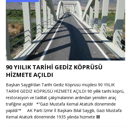
90 YIILIK TARİHİ GEDİZ KÖPRÜSÜ
HİZMETE AÇILDI
Başkan Saygılı’dan Tarihi Gediz Köprüsü müjdesi 90 YIILIK
TARİHİ GEDİZ KÖPRÜSÜ HİZMETE AÇILDI 90 yıllık tarihi köprü,
restorasyon ve tadilat çalışmalarının ardından yeniden araç
trafiğine açıldı! *”Gazi Mustafa Kemal Atatürk döneminde
yapıldı”* AK Parti İzmir İl Başkanı Bilal Saygılı, Gazi Mustafa
Kemal Atatürk döneminde 1935 yılında hizmete
🟦