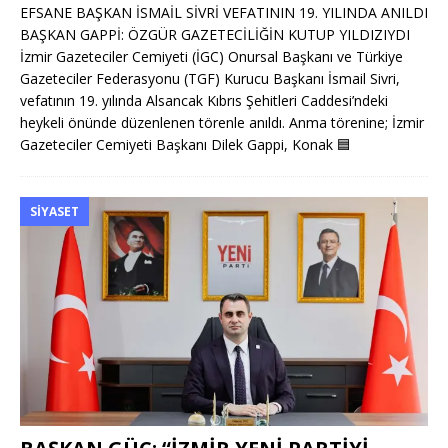
EFSANE BAŞKAN İSMAİL SİVRİ VEFATININ 19. YILINDA ANILDI
BAŞKAN GAPPİ: ÖZGÜR GAZETECİLİĞİN KUTUP YILDIZIYDI
İzmir Gazeteciler Cemiyeti (İGC) Onursal Başkanı ve Türkiye
Gazeteciler Federasyonu (TGF) Kurucu Başkanı İsmail Sivri,
vefatının 19. yılında Alsancak Kıbrıs Şehitleri Caddesi’ndeki
heykeli önünde düzenlenen törenle anıldı. Anma törenine; İzmir
Gazeteciler Cemiyeti Başkanı Dilek Gappi, Konak
🟦
SIYASET