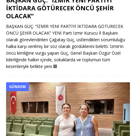
BAŞKAN GÜÇ: “İZMİR YENİ PARTİYİ
İKTİDARA GÖTÜRECEK ÖNCÜ ŞEHİR
OLACAK”
BAŞKAN GÜÇ: “İZMİR YENİ PARTİYİ İKTİDARA GÖTÜRECEK
ÖNCÜ ŞEHİR OLACAK” YENİ Parti İzmir Kurucu İl Başkanı
olarak görevlendirilen Çağatay Güç, üstlendikleri sorumluluğu
halka karşı verilmiş bir söz olarak gördüklerini belirtti. İzmir’in
öncü kimliğine vurgu yapan Güç, Genel Başkan Özgür Özel
liderliğinde halkın içinde, sokaklarda ve toplumun tüm
kesimleriyle birlikte yeni
🟦
GÜNDEM