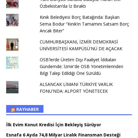
Özbekistan’da İz Bıraktı
Kınık Belediyesi Borç Batağında: Başkan
Sema Bodur “Kınık’ın Tamamını Satsam Borç
Ancak Biter”
CUMHURBAŞKANI, İZMİR DEMOKRASİ
ÜNİVERSİTESİ KAMPÜSÜ'NÜ DE AÇACAK
OSB'lerde Üretim Dışı Faaliyet İddiaları
Gündemde: İzmir'de OSB Yönetimlerinden
Bilgi Talep Edildiği Öne Sürüldü
ALSANCAK LİMANI TÜRKİYE VARLIK
FONU'NDA: ALPORT YÖNETECEK
RAYHABER
İlk Evim Konut Kredisi İçin Bekleyiş Sürüyor
Esnafa 6 Ayda 74,8 Milyar Liralık Finansman Desteği