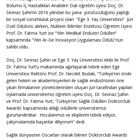
Bölümü İç Hastalıkları Anabilim Dalı öğretim üyesi Doç. Dr.
Sevnaz Şahin’in 2016 yılından bu yana yürütücülüğünü yaptığı
bir sosyal sorumluluk projesi olan “Ege 3. Yaş Üniversitesi” Jüri
Özel Ödülünü alırken, Nükleer Bilimler Enstitüsü Öğretim Üyesi
Prof. Dr. Fatma Yurt ise “Yılın Medikal Endüstri Ödülleri”
kapsamında “Yılın Ar-Ge İnovasyon Uygulaması Ödülü”nün
sahibi oldu.
Doç. Dr. Sevnaz Şahin ve Ege 3. Yaş Üniversitesi ekibi ile Prof.
Dr. Fatma Yurt’u makamında ağırlayarak tebrik eden Ege
Üniversitesi Rektörü Prof. Dr. Necdet Budak, “Türkiye’nin önde
gelen hekim ve akademisyenleri ile sağlık endüstrisinin öne
çıkan firmalarının yöneticilerinden oluşan jüri tarafından yapılan
oylamada üniversitemiz öğretim üyesi Doç. Dr. Sevnaz Şahin
ve Prof. Dr. Fatma Yurt, ‘Türkiye’nin Sağlık Ödülleri Doktorclub
Awards’ kapsamında aldığı ödüllerle üniversitemizi
gururlandırdılar. Hocalarımızı ve ekiplerini tebrik ediyor,
çalışmalarında başarılar diliyorum” dedi.
Sağlık dünyasının Oscarları olarak bilinen Doktorclub Awards