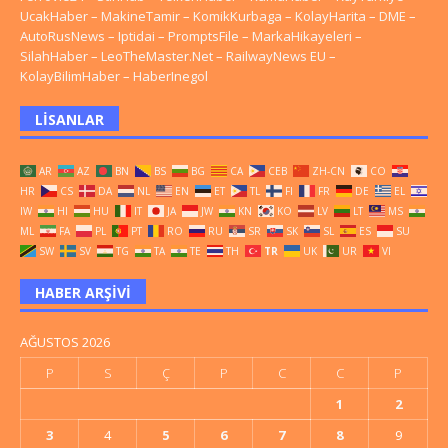
UcakHaber
–
MakineTamir
–
KomikKurbaga
–
KolayHarita
–
DME
–
AutoRusNews
–
Iptidai
–
PromptsFile
–
MarkaHikayeleri
–
SilahHaber
–
LeoTheMaster.Net
–
RailwayNews EU
–
KolayBilimHaber
–
HaberInegol
LISANLAR
AR
AZ
BN
BS
BG
CA
CEB
ZH-CN
CO
HR
CS
DA
NL
EN
ET
TL
FI
FR
DE
EL
IW
HI
HU
IT
JA
JW
KN
KO
LV
LT
MS
ML
FA
PL
PT
RO
RU
SR
SK
SL
ES
SU
SW
SV
TG
TA
TE
TH
TR
UK
UR
VI
HABER ARŞIVI
AĞUSTOS 2026
P
S
Ç
P
C
C
P
1
2
3
4
5
6
7
8
9