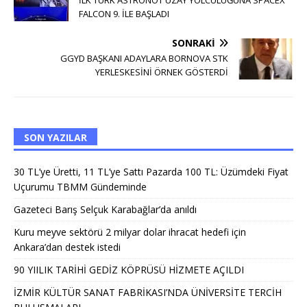
İLK TÜRK ASTRONOT UZAY YOLCULUĞUNA SPACEX
FALCON 9. İLE BAŞLADI
SONRAKI
GGYD BAŞKANI ADAYLARA BORNOVA STK
YERLESKESİNİ ÖRNEK GÖSTERDİ
SON YAZILAR
30 TL’ye Üretti, 11 TL’ye Sattı Pazarda 100 TL: Üzümdeki Fiyat
Uçurumu TBMM Gündeminde
Gazeteci Barış Selçuk Karabağlar’da anıldı
Kuru meyve sektörü 2 milyar dolar ihracat hedefi için
Ankara’dan destek istedi
90 YIILIK TARİHİ GEDİZ KÖPRÜSÜ HİZMETE AÇILDI
İZMİR KÜLTÜR SANAT FABRİKASI’NDA ÜNİVERSİTE TERCİH