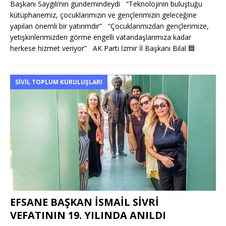
Başkanı Saygılı’nın gündemindeydi “Teknolojinin buluştuğu
kütüphanemiz, çocuklarımızın ve gençlerimizin geleceğine
yapılan önemli bir yatırımdır” “Çocuklarımızdan gençlerimize,
yetişkinlerimizden görme engelli vatandaşlarımıza kadar
herkese hizmet veriyor” AK Parti İzmir İl Başkanı Bilal
🟦
SIVIL TOPLUM KURULUŞLARI
EFSANE BAŞKAN İSMAİL SİVRİ
VEFATININ 19. YILINDA ANILDI