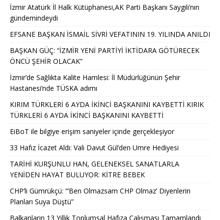
İzmir Atatürk İl Halk Kütüphanesi,AK Parti Başkanı Saygılı’nın
gündemindeydi
EFSANE BAŞKAN İSMAİL SİVRİ VEFATININ 19. YILINDA ANILDI
BAŞKAN GÜÇ: “İZMİR YENİ PARTİYİ İKTİDARA GÖTÜRECEK
ÖNCÜ ŞEHİR OLACAK”
İzmir’de Sağlıkta Kalite Hamlesi: İl Müdürlüğünün Şehir
Hastanesi’nde TÜSKA adımı
KIRIM TÜRKLERİ 6 AYDA İKİNCİ BAŞKANINI KAYBETTİ KIRIK
TÜRKLERİ 6 AYDA İKİNCİ BAŞKANINI KAYBETTİ
EiBoT ile bilgiye erişim saniyeler içinde gerçekleşiyor
33 Hafız İcazet Aldı: Vali Davut Gül’den Umre Hediyesi
TARİHİ KURŞUNLU HAN, GELENEKSEL SANATLARLA
YENİDEN HAYAT BULUYOR: KİTRE BEBEK
CHP’li Gümrükçü: “’Ben Olmazsam CHP Olmaz’ Diyenlerin
Planları Suya Düştü”
Balkanların 13 Yıllık Toplumsal Hafıza Çalışması Tamamlandı