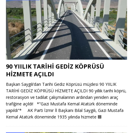
90 YIILIK TARİHİ GEDİZ KÖPRÜSÜ
HİZMETE AÇILDI
Başkan Saygılı’dan Tarihi Gediz Köprüsü müjdesi 90 YIILIK
TARİHİ GEDİZ KÖPRÜSÜ HİZMETE AÇILDI 90 yıllık tarihi köprü,
restorasyon ve tadilat çalışmalarının ardından yeniden araç
trafiğine açıldı! *”Gazi Mustafa Kemal Atatürk döneminde
yapıldı”* AK Parti İzmir İl Başkanı Bilal Saygılı, Gazi Mustafa
Kemal Atatürk döneminde 1935 yılında hizmete
🟦