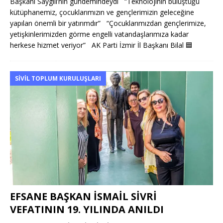
Başkanı Saygılı’nın gündemindeydi “Teknolojinin buluştuğu
kütüphanemiz, çocuklarımızın ve gençlerimizin geleceğine
yapılan önemli bir yatırımdır” “Çocuklarımızdan gençlerimize,
yetişkinlerimizden görme engelli vatandaşlarımıza kadar
herkese hizmet veriyor” AK Parti İzmir İl Başkanı Bilal
🟦
SIVIL TOPLUM KURULUŞLARI
EFSANE BAŞKAN İSMAİL SİVRİ
VEFATININ 19. YILINDA ANILDI