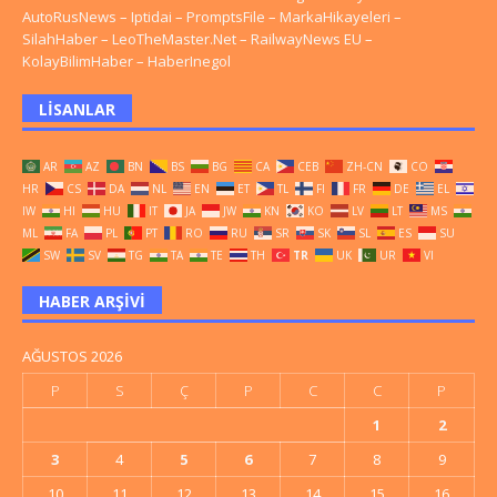
AutoRusNews
–
Iptidai
–
PromptsFile
–
MarkaHikayeleri
–
SilahHaber
–
LeoTheMaster.Net
–
RailwayNews EU
–
KolayBilimHaber
–
HaberInegol
LISANLAR
AR
AZ
BN
BS
BG
CA
CEB
ZH-CN
CO
HR
CS
DA
NL
EN
ET
TL
FI
FR
DE
EL
IW
HI
HU
IT
JA
JW
KN
KO
LV
LT
MS
ML
FA
PL
PT
RO
RU
SR
SK
SL
ES
SU
SW
SV
TG
TA
TE
TH
TR
UK
UR
VI
HABER ARŞIVI
AĞUSTOS 2026
P
S
Ç
P
C
C
P
1
2
3
4
5
6
7
8
9
10
11
12
13
14
15
16