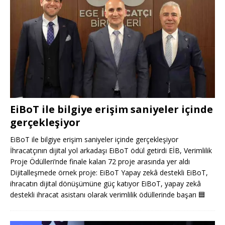
EiBoT ile bilgiye erişim saniyeler içinde
gerçekleşiyor
EiBoT ile bilgiye erişim saniyeler içinde gerçekleşiyor
İhracatçının dijital yol arkadaşı EiBoT ödül getirdi EİB, Verimlilik
Proje Ödülleri’nde finale kalan 72 proje arasında yer aldı
Dijitalleşmede örnek proje: EiBoT Yapay zekâ destekli EiBoT,
ihracatın dijital dönüşümüne güç katıyor EiBoT, yapay zekâ
destekli ihracat asistanı olarak verimlilik ödüllerinde başarı
🟦