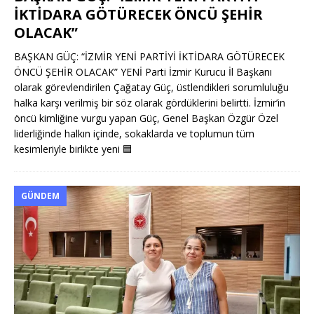
İKTİDARA GÖTÜRECEK ÖNCÜ ŞEHİR
OLACAK”
BAŞKAN GÜÇ: “İZMİR YENİ PARTİYİ İKTİDARA GÖTÜRECEK
ÖNCÜ ŞEHİR OLACAK” YENİ Parti İzmir Kurucu İl Başkanı
olarak görevlendirilen Çağatay Güç, üstlendikleri sorumluluğu
halka karşı verilmiş bir söz olarak gördüklerini belirtti. İzmir’in
öncü kimliğine vurgu yapan Güç, Genel Başkan Özgür Özel
liderliğinde halkın içinde, sokaklarda ve toplumun tüm
kesimleriyle birlikte yeni
🟦
GÜNDEM