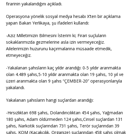
firarinin yakalandığını açıkladı.
Operasyona yönelik sosyal medya hesabı X’ten bir açıklama
yapan Bakan Yerlikaya, şu ifadeleri kullandı:
-Aziz Milletimizin Bilmesini İsterim ki; Firari suçluların
sokaklarımızda gezmelerine asla izin vermeyeceğiz.
Ailelerimizin huzurunu kaçırmalarına müsaade etmedik,
etmeyeceğiz.
-Yakalanan şahısların kaç yıldır arandığı: 0-5 yıldır aranmakta
olan 4.489 şahıs,5-10 yıldır aranmakta olan 19 şahıs, 10 yıl ve
üzeri aranmakta olan 9 şahıs “ÇEMBER-20” operasyonlarıyla
yakalandı.
Yakalanan şahısların hangi suçlardan arandığı:
-Hırsızlıktan 698 şahıs, Dolandırıcılıktan 454 şahıs, Yağmadan
180 şahıs, Adam öldürmeden 124 şahıs,Cinsel suçlardan 131
şahıs, Narkotik suçlarından 731 şahıs, Terör suçlarından 39
şahıs, KOM (Kaçakçılık, Organize) suçlarından 458 şahıs olmak