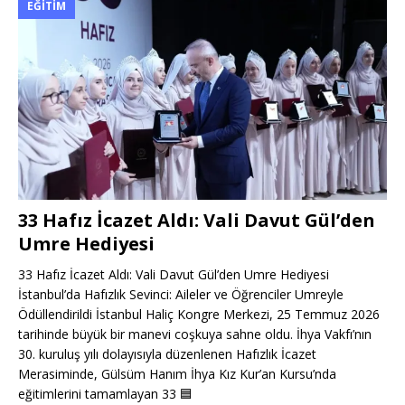
EĞITIM
33 Hafız İcazet Aldı: Vali Davut Gül’den
Umre Hediyesi
33 Hafız İcazet Aldı: Vali Davut Gül’den Umre Hediyesi
İstanbul’da Hafızlık Sevinci: Aileler ve Öğrenciler Umreyle
Ödüllendirildi İstanbul Haliç Kongre Merkezi, 25 Temmuz 2026
tarihinde büyük bir manevi coşkuya sahne oldu. İhya Vakfı’nın
30. kuruluş yılı dolayısıyla düzenlenen Hafızlık İcazet
Merasiminde, Gülsüm Hanım İhya Kız Kur’an Kursu’nda
eğitimlerini tamamlayan 33
🟦