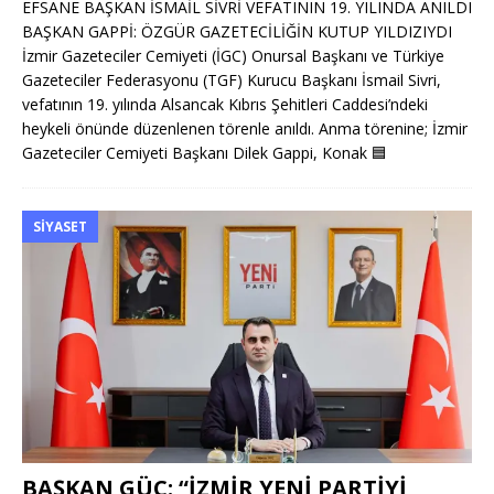
EFSANE BAŞKAN İSMAİL SİVRİ VEFATININ 19. YILINDA ANILDI
BAŞKAN GAPPİ: ÖZGÜR GAZETECİLİĞİN KUTUP YILDIZIYDI
İzmir Gazeteciler Cemiyeti (İGC) Onursal Başkanı ve Türkiye
Gazeteciler Federasyonu (TGF) Kurucu Başkanı İsmail Sivri,
vefatının 19. yılında Alsancak Kıbrıs Şehitleri Caddesi’ndeki
heykeli önünde düzenlenen törenle anıldı. Anma törenine; İzmir
Gazeteciler Cemiyeti Başkanı Dilek Gappi, Konak
🟦
SIYASET
BAŞKAN GÜÇ: “İZMİR YENİ PARTİYİ