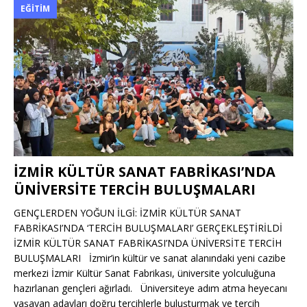
EĞITIM
İZMİR KÜLTÜR SANAT FABRİKASI’NDA
ÜNİVERSİTE TERCİH BULUŞMALARI
GENÇLERDEN YOĞUN İLGİ: İZMİR KÜLTÜR SANAT
FABRİKASI’NDA ‘TERCİH BULUŞMALARI’ GERÇEKLEŞTİRİLDİ
İZMİR KÜLTÜR SANAT FABRİKASI’NDA ÜNİVERSİTE TERCİH
BULUŞMALARI İzmir’in kültür ve sanat alanındaki yeni cazibe
merkezi İzmir Kültür Sanat Fabrikası, üniversite yolculuğuna
hazırlanan gençleri ağırladı. Üniversiteye adım atma heyecanı
yaşayan adayları doğru tercihlerle buluşturmak ve tercih