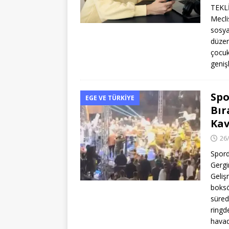
TEKL
Mecli
sosya
düzen
çocuk
geniş
Spo
EGE VE TÜRKIYE
Bır
Kav
26
Spord
Gergi
Geliş
boksö
süred
ringd
havad