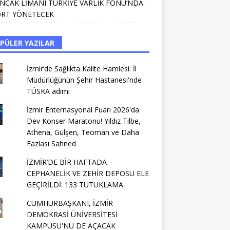
NCAK LİMANI TÜRKİYE VARLIK FONU’NDA:
RT YÖNETECEK
PÜLER YAZILAR
İzmir’de Sağlıkta Kalite Hamlesi: İl
Müdürlüğünün Şehir Hastanesi'nde
TÜSKA adımı
İzmir Enternasyonal Fuarı 2026'da
Dev Konser Maratonu! Yıldız Tilbe,
Athena, Gülşen, Teoman ve Daha
Fazlası Sahned
İZMİR’DE BİR HAFTADA
CEPHANELİK VE ZEHİR DEPOSU ELE
GEÇİRİLDİ: 133 TUTUKLAMA
CUMHURBAŞKANI, İZMİR
DEMOKRASİ ÜNİVERSİTESİ
KAMPÜSÜ'NÜ DE AÇACAK