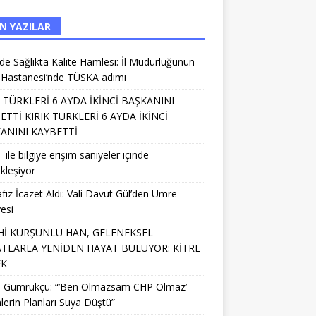
N YAZILAR
’de Sağlıkta Kalite Hamlesi: İl Müdürlüğünün
 Hastanesi’nde TÜSKA adımı
K TÜRKLERİ 6 AYDA İKİNCİ BAŞKANINI
ETTİ KIRIK TÜRKLERİ 6 AYDA İKİNCİ
ANINI KAYBETTİ
 ile bilgiye erişim saniyeler içinde
kleşiyor
fız İcazet Aldı: Vali Davut Gül’den Umre
esi
Hİ KURŞUNLU HAN, GELENEKSEL
TLARLA YENİDEN HAYAT BULUYOR: KİTRE
EK
li Gümrükçü: “’Ben Olmazsam CHP Olmaz’
lerin Planları Suya Düştü”