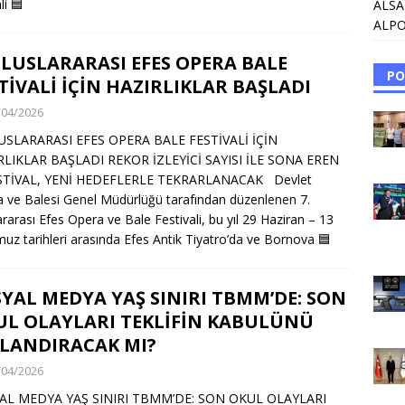
li
🟦
ALSA
ALPO
ULUSLARARASI EFES OPERA BALE
PO
TİVALİ İÇİN HAZIRLIKLAR BAŞLADI
/04/2026
LUSLARARASI EFES OPERA BALE FESTİVALİ İÇİN
RLIKLAR BAŞLADI REKOR İZLEYİCİ SAYISI İLE SONA EREN
ESTİVAL, YENİ HEDEFLERLE TEKRARLANACAK Devlet
 ve Balesi Genel Müdürlüğü tarafından düzenlenen 7.
ararası Efes Opera ve Bale Festivali, bu yıl 29 Haziran – 13
z tarihleri arasında Efes Antik Tiyatro’da ve Bornova
🟦
YAL MEDYA YAŞ SINIRI TBMM’DE: SON
UL OLAYLARI TEKLİFİN KABULÜNÜ
ZLANDIRACAK MI?
/04/2026
AL MEDYA YAŞ SINIRI TBMM’DE: SON OKUL OLAYLARI