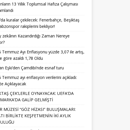
nların 13 Yıllık Toplumsal Hafıza Çalışması
mlandı
da kuralar çekilecek: Fenerbahçe, Beşiktaş
abzonspor rakiplerini bekliyor!
y zekânın Kazandırdığı Zaman Nereye
or?
Temmuz Ayı Enflasyonu yüzde 3,07 ile artış,
e göre azaldı 1,78 Oldu
n Eşki’den Çamdibi’nde esnaf turu
Temmuz ayı enflasyon verilerini açıkladı:
te Açıklayacak
KTAŞ ÇEK’LERLE OYNAYACAK: UEFA’DA
MARKA’DA GALİP GELMİŞTİ
R MÜZESİ “GÖZ HİZASI” BULUŞMALARI:
TI BİRLİKTE KEŞFETMENİN İKİ AYLIK
CULUĞU