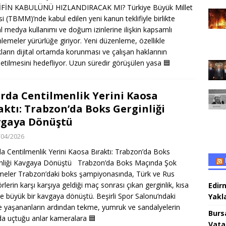
İFİN KABULÜNÜ HIZLANDIRACAK MI? Türkiye Büyük Millet
si (TBMM)’nde kabul edilen yeni kanun teklifiyle birlikte
l medya kullanımı ve doğum izinlerine ilişkin kapsamlı
lemeler yürürlüğe giriyor. Yeni düzenleme, özellikle
ların dijital ortamda korunması ve çalışan haklarının
letilmesini hedefliyor. Uzun süredir görüşülen yasa
🟦
rda Centilmenlik Yerini Kaosa
aktı: Trabzon’da Boks Gerginliği
gaya Dönüştü
/04/2026
a Centilmenlik Yerini Kaosa Bıraktı: Trabzon’da Boks
nliği Kavgaya Dönüştü Trabzon’da Boks Maçında Şok
meler Trabzon’daki boks şampiyonasında, Türk ve Rus
rlerin karşı karşıya geldiği maç sonrası çıkan gerginlik, kısa
Edir
e büyük bir kavgaya dönüştü. Beşirli Spor Salonu’ndaki
Yakla
e yaşananların ardından tekme, yumruk ve sandalyelerin
Burs
a uçtuğu anlar kameralara
🟦
Vata