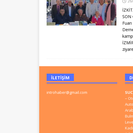
26
İZKİ
SON 
Fuarı
Derne
kampa
İZMİ
ziyare
İLETIŞIM
D
introhaber@gmail.com
SU
–
Ot
Aut
Ara
Bul
Lev
Kadi