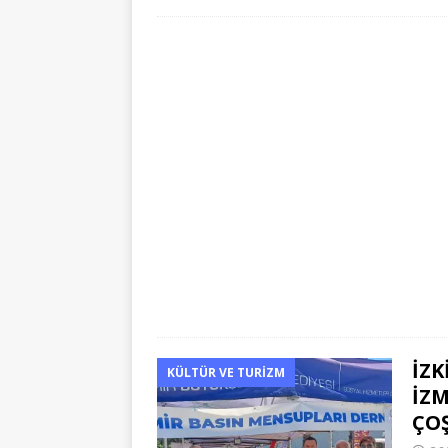
İZK
KÜLTÜR VE TURIZM
İZM
ÇO