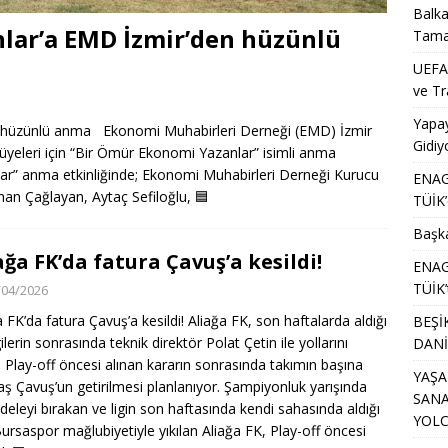
Balka
lar’a EMD İzmir’den hüzünlü
Tama
UEFA’
ve Tr
Yapa
 hüzünlü anma Ekonomi Muhabirleri Derneği (EMD) İzmir
Gidiy
 üyeleri için “Bir Ömür Ekonomi Yazanlar” isimli anma
lar” anma etkinliğinde; Ekonomi Muhabirleri Derneği Kurucu
ENAG 
an Çağlayan, Aytaç Sefiloğlu,
🟦
TÜİK’
Başka
ağa FK’da fatura Çavuş’a kesildi!
ENAG 
TÜİK’
/04/2026
a FK’da fatura Çavuş’a kesildi! Aliağa FK, son haftalarda aldığı
BEŞİ
ilerin sonrasında teknik direktör Polat Çetin ile yollarını
DANİ
ı. Play-off öncesi alınan kararın sonrasında takımın başına
YAŞA
ş Çavuş’un getirilmesi planlanıyor. Şampiyonluk yarışında
SANA
eleyi bırakan ve ligin son haftasında kendi sahasında aldığı
YOL
Bursaspor mağlubiyetiyle yıkılan Aliağa FK, Play-off öncesi