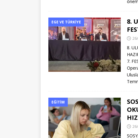
önem
8. 
EGE VE TÜRKIYE
FES
26
8. U
HAZI
7. F
Opera
Ulusl
Temmu
SOS
EĞITIM
OK
HI
26
SOSY