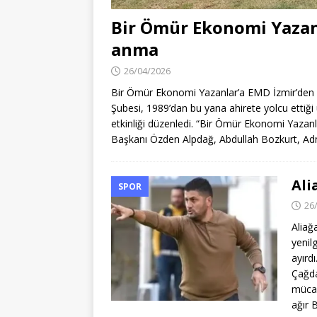
Bir Ömür Ekonomi Yazan
anma
26/04/2026
Bir Ömür Ekonomi Yazanlar’a EMD İzmir’den
Şubesi, 1989’dan bu yana ahirete yolcu ettiği
etkinliği düzenledi. “Bir Ömür Ekonomi Yazan
Başkanı Özden Alpdağ, Abdullah Bozkurt, Adn
Ali
SPOR
26
Aliağ
yenilg
ayırd
Çağda
mücad
ağır 