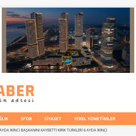
ĞLIK
SPOR
SIYASET
YEREL YÖNETIMLER
 AYDA İKİNCİ BAŞKANINI KAYBETTİ KIRIK TÜRKLERİ 6 AYDA İKİNCİ