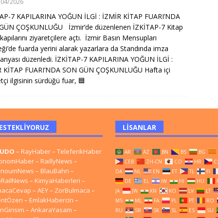
/04/2026
TAP-7 KAPILARINA YOĞUN İLGİ : İZMİR KİTAP FUARI’NDA
GÜN ÇOŞKUNLUĞU İzmir’de düzenlenen İZKİTAP-7 Kitap
 kapılarını ziyaretçilere açtı. İzmir Basın Mensupları
ği’de fuarda yerini alarak yazarlara da Standında imza
nyası düzenledi. İZKİTAP-7 KAPILARINA YOĞUN İLGİ :
R KİTAP FUARI’NDA SON GÜN ÇOŞKUNLUĞU Hafta içi
tçi ilgisinin sürdüğü fuar,
🟦
ESTEKLIYORUZ
LISANLAR
CUDO
–
RayHaber
–
TeleferikHaber
AR
AZ
BN
BS
BG
onomHaber
–
RaillyNews
–
CEB
ZH-CN
CO
HR
C
onoumNews
–
BlauBahn
–
DA
NL
EN
ET
TL
FI
bRailNews
–
KimyaHaberleri
–
DE
EL
IW
HI
HU
macaCevap
–
AEY
–
ZorBulmaca
–
JA
JW
KN
KO
LV
LT
entÖzen
–
EmlakHabercin
–
MS
ML
FA
PL
PT
RO
nGirisim
–
AnkaraYasam
–
RU
SR
SK
SL
ES
SU