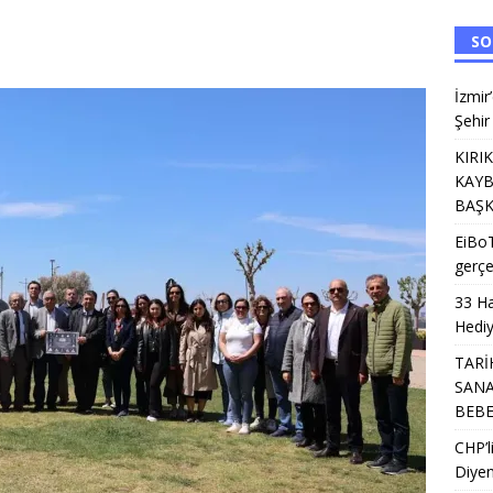
TOPLUM KURULUŞLARI
SO
 erişim saniyeler içinde gerçekleşiyor
EĞITIM
ldı: Vali Davut Gül’den Umre Hediyesi
EĞITIM
İzmir
Şehir
U HAN, GELENEKSEL SANATLARLA YENİDEN HAYAT BULUYOR: KİTRE
KIRI
KAYB
a Kalite Hamlesi: İl Müdürlüğünün Şehir Hastanesi’nde TÜSKA adımı
BAŞK
EiBoT
gerçe
33 Ha
Hediy
TARİ
SANA
BEB
CHP’
Diyen