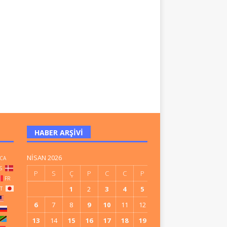
HABER ARŞIVI
NISAN 2026
CA
S
P
S
Ç
P
C
C
P
FR
1
2
3
4
5
IT
6
7
8
9
10
11
12
13
14
15
16
17
18
19