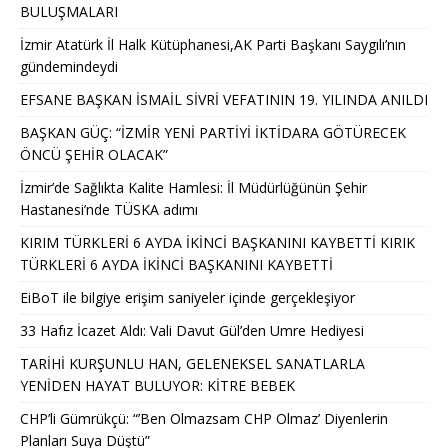
BULUŞMALARI
İzmir Atatürk İl Halk Kütüphanesi,AK Parti Başkanı Saygılı’nın
gündemindeydi
EFSANE BAŞKAN İSMAİL SİVRİ VEFATININ 19. YILINDA ANILDI
BAŞKAN GÜÇ: “İZMİR YENİ PARTİYİ İKTİDARA GÖTÜRECEK
ÖNCÜ ŞEHİR OLACAK”
İzmir’de Sağlıkta Kalite Hamlesi: İl Müdürlüğünün Şehir
Hastanesi’nde TÜSKA adımı
KIRIM TÜRKLERİ 6 AYDA İKİNCİ BAŞKANINI KAYBETTİ KIRIK
TÜRKLERİ 6 AYDA İKİNCİ BAŞKANINI KAYBETTİ
EiBoT ile bilgiye erişim saniyeler içinde gerçekleşiyor
33 Hafız İcazet Aldı: Vali Davut Gül’den Umre Hediyesi
TARİHİ KURŞUNLU HAN, GELENEKSEL SANATLARLA
YENİDEN HAYAT BULUYOR: KİTRE BEBEK
CHP’li Gümrükçü: “’Ben Olmazsam CHP Olmaz’ Diyenlerin
Planları Suya Düştü”