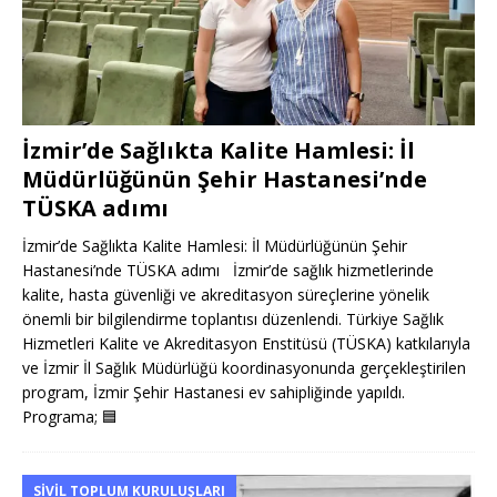
İzmir’de Sağlıkta Kalite Hamlesi: İl
Müdürlüğünün Şehir Hastanesi’nde
TÜSKA adımı
İzmir’de Sağlıkta Kalite Hamlesi: İl Müdürlüğünün Şehir
Hastanesi’nde TÜSKA adımı İzmir’de sağlık hizmetlerinde
kalite, hasta güvenliği ve akreditasyon süreçlerine yönelik
önemli bir bilgilendirme toplantısı düzenlendi. Türkiye Sağlık
Hizmetleri Kalite ve Akreditasyon Enstitüsü (TÜSKA) katkılarıyla
ve İzmir İl Sağlık Müdürlüğü koordinasyonunda gerçekleştirilen
program, İzmir Şehir Hastanesi ev sahipliğinde yapıldı.
Programa;
🟦
SIVIL TOPLUM KURULUŞLARI