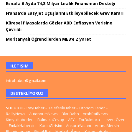
Esnafa 6 Ayda 74,8 Milyar Liralık Finansman Desteği
Fransa’da EasyJet Uçuşlarını Etkileyebilecek Grev Kararı
Küresel Piyasalarda Gözler ABD Enflasyon Verisine
Çevrildi
Moritanyalı Öğrencilerden MEB’e Ziyaret
İLETIŞIM
introhaber@gmail.com
DESTEKLIYORUZ
SUCUDO
–
RayHaber
–
TeleferikHaber
–
OtonomHaber
–
RaillyNews
–
AutonoumNews
–
BlauBahn
–
ArabRailNews
–
KimyaHaberleri
–
BulmacaCevap
–
AEY
–
ZorBulmaca
–
LeventÖzen
–
EmlakHabercin
–
KadinGirisim
–
AnkaraYasam
–
AdanaMersin
–
BlauAutonom
–
GreekRail
–
Merhabaİzmir
–
KaravanHaber
–