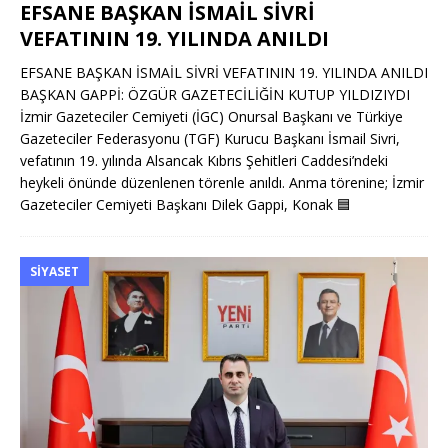
EFSANE BAŞKAN İSMAİL SİVRİ
VEFATININ 19. YILINDA ANILDI
EFSANE BAŞKAN İSMAİL SİVRİ VEFATININ 19. YILINDA ANILDI
BAŞKAN GAPPİ: ÖZGÜR GAZETECİLİĞİN KUTUP YILDIZIYDI
İzmir Gazeteciler Cemiyeti (İGC) Onursal Başkanı ve Türkiye
Gazeteciler Federasyonu (TGF) Kurucu Başkanı İsmail Sivri,
vefatının 19. yılında Alsancak Kıbrıs Şehitleri Caddesi’ndeki
heykeli önünde düzenlenen törenle anıldı. Anma törenine; İzmir
Gazeteciler Cemiyeti Başkanı Dilek Gappi, Konak
🟦
SIYASET