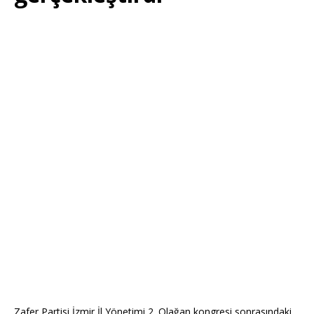
Zafer Partisi İzmir İl Yönetimi 2. Olağan kongresi sonrasındaki