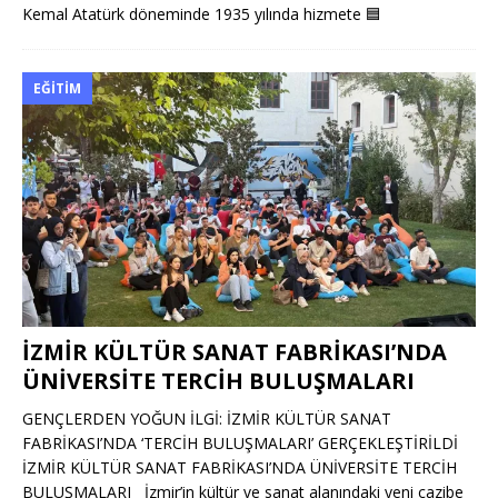
Kemal Atatürk döneminde 1935 yılında hizmete
🟦
EĞITIM
İZMİR KÜLTÜR SANAT FABRİKASI’NDA
ÜNİVERSİTE TERCİH BULUŞMALARI
GENÇLERDEN YOĞUN İLGİ: İZMİR KÜLTÜR SANAT
FABRİKASI’NDA ‘TERCİH BULUŞMALARI’ GERÇEKLEŞTİRİLDİ
İZMİR KÜLTÜR SANAT FABRİKASI’NDA ÜNİVERSİTE TERCİH
BULUŞMALARI İzmir’in kültür ve sanat alanındaki yeni cazibe