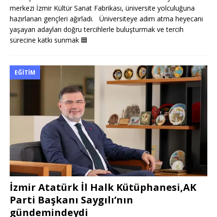
merkezi İzmir Kültür Sanat Fabrikası, üniversite yolculuğuna
hazırlanan gençleri ağırladı. Üniversiteye adım atma heyecanı
yaşayan adayları doğru tercihlerle buluşturmak ve tercih
sürecine katkı sunmak
🟦
EĞITIM
İzmir Atatürk İl Halk Kütüphanesi,AK
Parti Başkanı Saygılı’nın
gündemindeydi