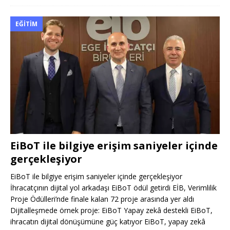
EĞITIM
EiBoT ile bilgiye erişim saniyeler içinde
gerçekleşiyor
EiBoT ile bilgiye erişim saniyeler içinde gerçekleşiyor
İhracatçının dijital yol arkadaşı EiBoT ödül getirdi EİB, Verimlilik
Proje Ödülleri’nde finale kalan 72 proje arasında yer aldı
Dijitalleşmede örnek proje: EiBoT Yapay zekâ destekli EiBoT,
ihracatın dijital dönüşümüne güç katıyor EiBoT, yapay zekâ