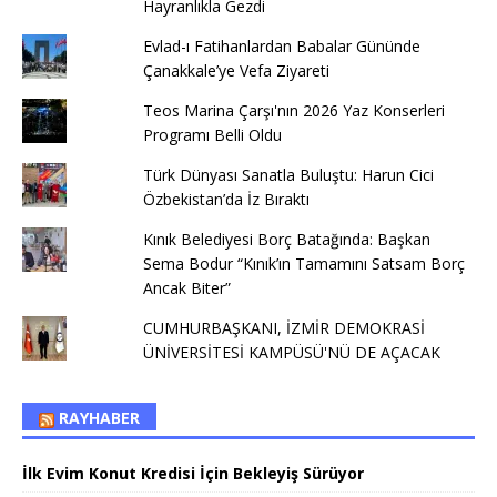
Hayranlıkla Gezdi
Evlad-ı Fatihanlardan Babalar Gününde
Çanakkale’ye Vefa Ziyareti
Teos Marina Çarşı'nın 2026 Yaz Konserleri
Programı Belli Oldu
Türk Dünyası Sanatla Buluştu: Harun Cici
Özbekistan’da İz Bıraktı
Kınık Belediyesi Borç Batağında: Başkan
Sema Bodur “Kınık’ın Tamamını Satsam Borç
Ancak Biter”
CUMHURBAŞKANI, İZMİR DEMOKRASİ
ÜNİVERSİTESİ KAMPÜSÜ'NÜ DE AÇACAK
RAYHABER
İlk Evim Konut Kredisi İçin Bekleyiş Sürüyor