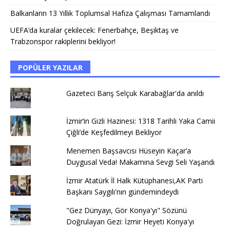
Balkanların 13 Yıllık Toplumsal Hafıza Çalışması Tamamlandı
UEFA’da kuralar çekilecek: Fenerbahçe, Beşiktaş ve
Trabzonspor rakiplerini bekliyor!
POPÜLER YAZILAR
Gazeteci Barış Selçuk Karabağlar'da anıldı
İzmir’in Gizli Hazinesi: 1318 Tarihli Yaka Camii
Çiğli’de Keşfedilmeyi Bekliyor
Menemen Başsavcısı Hüseyin Kaçar’a
Duygusal Veda! Makamına Sevgi Seli Yaşandı
İzmir Atatürk İl Halk Kütüphanesi,AK Parti
Başkanı Saygılı'nın gündemindeydi
"Gez Dünyayı, Gör Konya'yı" Sözünü
Doğrulayan Gezi: İzmir Heyeti Konya'yı