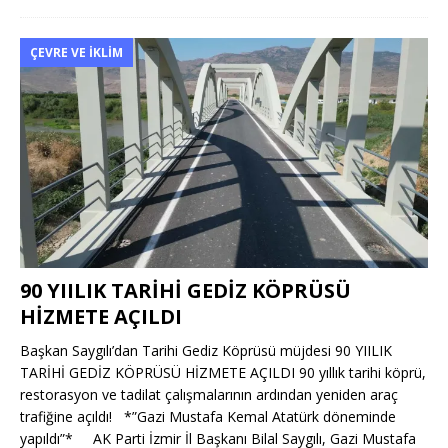
ÇEVRE VE İKLIM
90 YIILIK TARİHİ GEDİZ KÖPRÜSÜ
HİZMETE AÇILDI
Başkan Saygılı’dan Tarihi Gediz Köprüsü müjdesi 90 YIILIK
TARİHİ GEDİZ KÖPRÜSÜ HİZMETE AÇILDI 90 yıllık tarihi köprü,
restorasyon ve tadilat çalışmalarının ardından yeniden araç
trafiğine açıldı! *”Gazi Mustafa Kemal Atatürk döneminde
yapıldı”* AK Parti İzmir İl Başkanı Bilal Saygılı, Gazi Mustafa