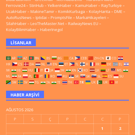
Ferrovie24
–
StiriHub
–
YelkenHaber
–
KamuHaber
–
RayTurkiye
–
UcakHaber
–
MakineTamir
–
KomikKurbaga
–
KolayHarita
–
DME
–
AutoRusNews
–
Iptidai
–
PromptsFile
–
MarkaHikayeleri
–
SilahHaber
–
LeoTheMaster.Net
–
RailwayNews EU
–
KolayBilimHaber
–
HaberInegol
LISANLAR
AR
AZ
BN
BS
BG
CA
CEB
ZH-CN
CO
HR
CS
DA
NL
EN
ET
TL
FI
FR
DE
EL
IW
HI
HU
IT
JA
JW
KN
KO
LV
LT
MS
ML
FA
PL
PT
RO
RU
SR
SK
SL
ES
SU
SW
SV
TG
TA
TE
TH
TR
UK
UR
VI
HABER ARŞIVI
AĞUSTOS 2026
P
S
Ç
P
C
C
P
1
2