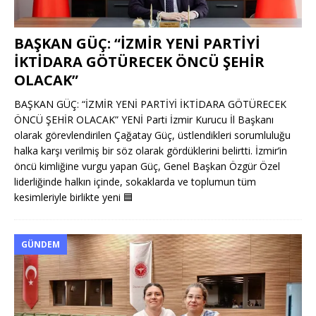
BAŞKAN GÜÇ: “İZMİR YENİ PARTİYİ
İKTİDARA GÖTÜRECEK ÖNCÜ ŞEHİR
OLACAK”
BAŞKAN GÜÇ: “İZMİR YENİ PARTİYİ İKTİDARA GÖTÜRECEK
ÖNCÜ ŞEHİR OLACAK” YENİ Parti İzmir Kurucu İl Başkanı
olarak görevlendirilen Çağatay Güç, üstlendikleri sorumluluğu
halka karşı verilmiş bir söz olarak gördüklerini belirtti. İzmir’in
öncü kimliğine vurgu yapan Güç, Genel Başkan Özgür Özel
liderliğinde halkın içinde, sokaklarda ve toplumun tüm
kesimleriyle birlikte yeni
🟦
GÜNDEM