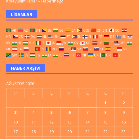
KolayBilimHaber
–
HaberInegol
LISANLAR
AR
AZ
BN
BS
BG
CA
CEB
ZH-CN
CO
HR
CS
DA
NL
EN
ET
TL
FI
FR
DE
EL
IW
HI
HU
IT
JA
JW
KN
KO
LV
LT
MS
ML
FA
PL
PT
RO
RU
SR
SK
SL
ES
SU
SW
SV
TG
TA
TE
TH
TR
UK
UR
VI
HABER ARŞIVI
AĞUSTOS 2026
P
S
Ç
P
C
C
P
1
2
3
4
5
6
7
8
9
10
11
12
13
14
15
16
17
18
19
20
21
22
23