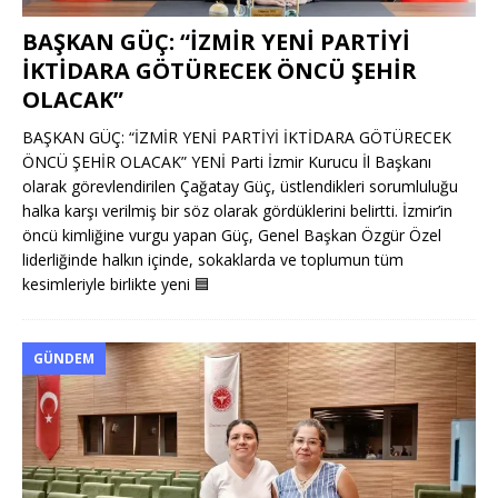
BAŞKAN GÜÇ: “İZMİR YENİ PARTİYİ
İKTİDARA GÖTÜRECEK ÖNCÜ ŞEHİR
OLACAK”
BAŞKAN GÜÇ: “İZMİR YENİ PARTİYİ İKTİDARA GÖTÜRECEK
ÖNCÜ ŞEHİR OLACAK” YENİ Parti İzmir Kurucu İl Başkanı
olarak görevlendirilen Çağatay Güç, üstlendikleri sorumluluğu
halka karşı verilmiş bir söz olarak gördüklerini belirtti. İzmir’in
öncü kimliğine vurgu yapan Güç, Genel Başkan Özgür Özel
liderliğinde halkın içinde, sokaklarda ve toplumun tüm
kesimleriyle birlikte yeni
🟦
GÜNDEM