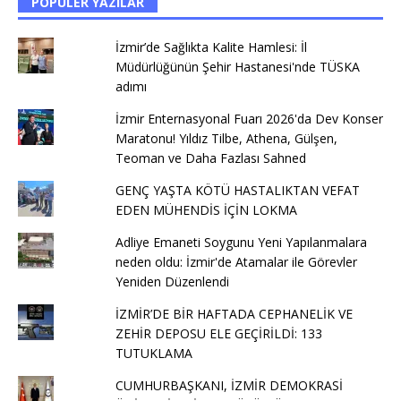
POPÜLER YAZILAR
İzmir’de Sağlıkta Kalite Hamlesi: İl
Müdürlüğünün Şehir Hastanesi'nde TÜSKA
adımı
İzmir Enternasyonal Fuarı 2026'da Dev Konser
Maratonu! Yıldız Tilbe, Athena, Gülşen,
Teoman ve Daha Fazlası Sahned
GENÇ YAŞTA KÖTÜ HASTALIKTAN VEFAT
EDEN MÜHENDİS İÇİN LOKMA
Adliye Emaneti Soygunu Yeni Yapılanmalara
neden oldu: İzmir'de Atamalar ile Görevler
Yeniden Düzenlendi
İZMİR’DE BİR HAFTADA CEPHANELİK VE
ZEHİR DEPOSU ELE GEÇİRİLDİ: 133
TUTUKLAMA
CUMHURBAŞKANI, İZMİR DEMOKRASİ