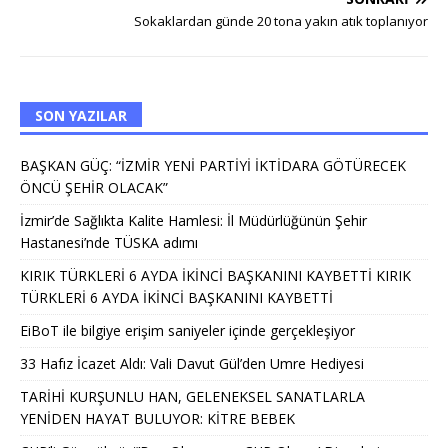
Sokaklardan günde 20 tona yakın atık toplanıyor
SON YAZILAR
BAŞKAN GÜÇ: “İZMİR YENİ PARTİYİ İKTİDARA GÖTÜRECEK
ÖNCÜ ŞEHİR OLACAK”
İzmir’de Sağlıkta Kalite Hamlesi: İl Müdürlüğünün Şehir
Hastanesi’nde TÜSKA adımı
KIRIK TÜRKLERİ 6 AYDA İKİNCİ BAŞKANINI KAYBETTİ KIRIK
TÜRKLERİ 6 AYDA İKİNCİ BAŞKANINI KAYBETTİ
EiBoT ile bilgiye erişim saniyeler içinde gerçekleşiyor
33 Hafız İcazet Aldı: Vali Davut Gül’den Umre Hediyesi
TARİHİ KURŞUNLU HAN, GELENEKSEL SANATLARLA
YENİDEN HAYAT BULUYOR: KİTRE BEBEK