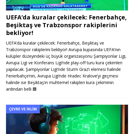
UEFA’da kuralar çekilecek: Fenerbahçe,
Beşiktaş ve Trabzonspor rakiplerini
bekliyor!
UEFA’da kuralar çekilecek: Fenerbahçe, Beşiktaş ve
Trabzonspor rakiplerini bekliyor! Avrupa kupasında UEFA’nın
kulüpler düzeyindeki üç büyük organizasyonu Şampiyonlar Ligi,
Avrupa Ligi ve Konferans Ligi’nde play-off turu kura çekimleri
yapılacak. Şampiyonlar Ligi’nde Sturm Graz’ı elemesi halinde
Fenerbahçe’nin, Avrupa Ligi’nde Hradec Kralove’yi geçmesi
halinde ise Beşiktaş’ın muhtemel rakipleri kura çekiminin
ardından belli
🟦
ÇEVRE VE İKLIM