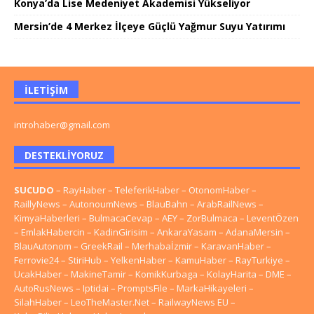
Konya’da Lise Medeniyet Akademisi Yükseliyor
Mersin’de 4 Merkez İlçeye Güçlü Yağmur Suyu Yatırımı
İLETIŞIM
introhaber@gmail.com
DESTEKLIYORUZ
SUCUDO
–
RayHaber
–
TeleferikHaber
–
OtonomHaber
–
RaillyNews
–
AutonoumNews
–
BlauBahn
–
ArabRailNews
–
KimyaHaberleri
–
BulmacaCevap
–
AEY
–
ZorBulmaca
–
LeventÖzen
–
EmlakHabercin
–
KadinGirisim
–
AnkaraYasam
–
AdanaMersin
–
BlauAutonom
–
GreekRail
–
Merhabaİzmir
–
KaravanHaber
–
Ferrovie24
–
StiriHub
–
YelkenHaber
–
KamuHaber
–
RayTurkiye
–
UcakHaber
–
MakineTamir
–
KomikKurbaga
–
KolayHarita
–
DME
–
AutoRusNews
–
Iptidai
–
PromptsFile
–
MarkaHikayeleri
–
SilahHaber
–
LeoTheMaster.Net
–
RailwayNews EU
–