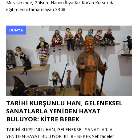
Merasiminde, Gülsüm Hanım İhya Kız Kur’an Kursu’nda
eğitimlerini tamamlayan 33
🟦
DÜNYA
TARİHİ KURŞUNLU HAN, GELENEKSEL
SANATLARLA YENİDEN HAYAT
BULUYOR: KİTRE BEBEK
TARİHİ KURŞUNLU HAN, GELENEKSEL SANATLARLA
YENİDEN HAYAT BULUYOR: KİTRE BEBEK Şehzadeler