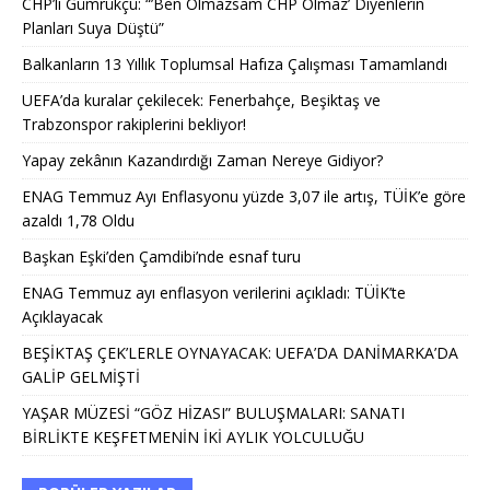
CHP’li Gümrükçü: “’Ben Olmazsam CHP Olmaz’ Diyenlerin
Planları Suya Düştü”
Balkanların 13 Yıllık Toplumsal Hafıza Çalışması Tamamlandı
UEFA’da kuralar çekilecek: Fenerbahçe, Beşiktaş ve
Trabzonspor rakiplerini bekliyor!
Yapay zekânın Kazandırdığı Zaman Nereye Gidiyor?
ENAG Temmuz Ayı Enflasyonu yüzde 3,07 ile artış, TÜİK’e göre
azaldı 1,78 Oldu
Başkan Eşki’den Çamdibi’nde esnaf turu
ENAG Temmuz ayı enflasyon verilerini açıkladı: TÜİK’te
Açıklayacak
BEŞİKTAŞ ÇEK’LERLE OYNAYACAK: UEFA’DA DANİMARKA’DA
GALİP GELMİŞTİ
YAŞAR MÜZESİ “GÖZ HİZASI” BULUŞMALARI: SANATI
BİRLİKTE KEŞFETMENİN İKİ AYLIK YOLCULUĞU