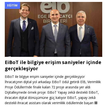
EĞITIM
EiBoT ile bilgiye erişim saniyeler içinde
gerçekleşiyor
EiBoT ile bilgiye erişim saniyeler içinde gerçekleşiyor
İhracatçının dijital yol arkadaşı EiBoT ödül getirdi EİB, Verimlilik
Proje Ödülleri’nde finale kalan 72 proje arasında yer aldı
Dijitalleşmede örnek proje: EiBoT Yapay zekâ destekli EiBoT,
ihracatın dijital dönüşümüne güç katıyor EiBoT, yapay zekâ
destekli ihracat asistanı olarak verimlilik ödüllerinde başarı
🟦