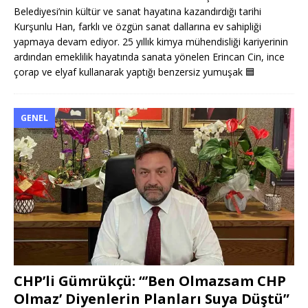
Belediyesi’nin kültür ve sanat hayatına kazandırdığı tarihi
Kurşunlu Han, farklı ve özgün sanat dallarına ev sahipliği
yapmaya devam ediyor. 25 yıllık kimya mühendisliği kariyerinin
ardından emeklilik hayatında sanata yönelen Erincan Cin, ince
çorap ve elyaf kullanarak yaptığı benzersiz yumuşak
🟦
GENEL
CHP’li Gümrükçü: “’Ben Olmazsam CHP
Olmaz’ Diyenlerin Planları Suya Düştü”