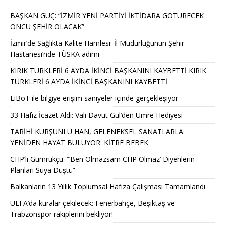
BAŞKAN GÜÇ: “İZMİR YENİ PARTİYİ İKTİDARA GÖTÜRECEK
ÖNCÜ ŞEHİR OLACAK”
İzmir’de Sağlıkta Kalite Hamlesi: İl Müdürlüğünün Şehir
Hastanesi’nde TÜSKA adımı
KIRIK TÜRKLERİ 6 AYDA İKİNCİ BAŞKANINI KAYBETTİ KIRIK
TÜRKLERİ 6 AYDA İKİNCİ BAŞKANINI KAYBETTİ
EiBoT ile bilgiye erişim saniyeler içinde gerçekleşiyor
33 Hafız İcazet Aldı: Vali Davut Gül’den Umre Hediyesi
TARİHİ KURŞUNLU HAN, GELENEKSEL SANATLARLA
YENİDEN HAYAT BULUYOR: KİTRE BEBEK
CHP’li Gümrükçü: “’Ben Olmazsam CHP Olmaz’ Diyenlerin
Planları Suya Düştü”
Balkanların 13 Yıllık Toplumsal Hafıza Çalışması Tamamlandı
UEFA’da kuralar çekilecek: Fenerbahçe, Beşiktaş ve
Trabzonspor rakiplerini bekliyor!