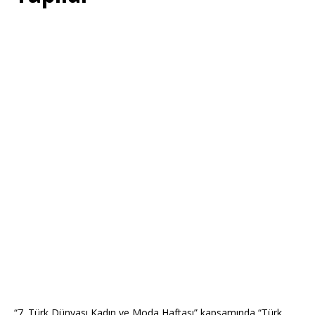
“7. Türk Dünyası Kadın ve Moda Haftası” kapsamında “Türk