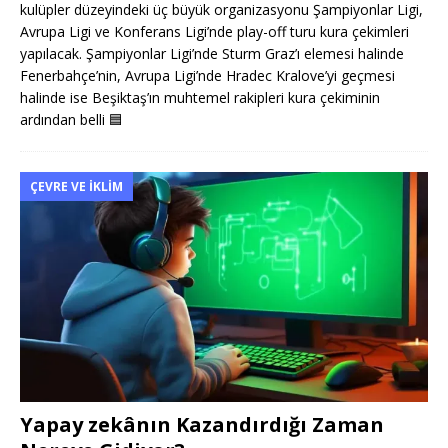
kulüpler düzeyindeki üç büyük organizasyonu Şampiyonlar Ligi,
Avrupa Ligi ve Konferans Ligi’nde play-off turu kura çekimleri
yapılacak. Şampiyonlar Ligi’nde Sturm Graz’ı elemesi halinde
Fenerbahçe’nin, Avrupa Ligi’nde Hradec Kralove’yi geçmesi
halinde ise Beşiktaş’ın muhtemel rakipleri kura çekiminin
ardından belli
🟦
ÇEVRE VE İKLIM
Yapay zekânın Kazandırdığı Zaman