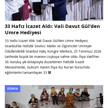
33 Hafız İcazet Aldı: Vali Davut Gül’den
Umre Hediyesi
33 Hafız İcazet Aldı: Vali Davut Gül’den Umre Hediyesi
İstanbul’da Hafızlık Sevinci: Aileler ve Öğrenciler Umreyle
Ödüllendirildi İstanbul Haliç Kongre Merkezi, 25 Temmuz 2026
tarihinde büyük bir manevi coşkuya sahne oldu. İhya Vakfı’nın
30. kuruluş yılı dolayısıyla düzenlenen Hafızlık İcazet
Merasiminde, Gülsüm Hanım İhya Kız Kur’an Kursu’nda
eğitimlerini tamamlayan 33
🟦
DÜNYA