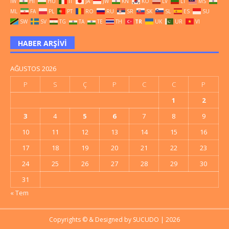
IW
HI
HU
IT
JA
JW
KN
KO
LV
LT
MS
ML
FA
PL
PT
RO
RU
SR
SK
SL
ES
SU
SW
SV
TG
TA
TE
TH
TR
UK
UR
VI
HABER ARŞIVI
AĞUSTOS 2026
P
S
Ç
P
C
C
P
1
2
3
4
5
6
7
8
9
10
11
12
13
14
15
16
17
18
19
20
21
22
23
24
25
26
27
28
29
30
31
« Tem
Copyrights © & Designed by
SUCUDO
| 2026