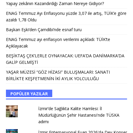
Yapay zekânın Kazandırdığı Zaman Nereye Gidiyor?
ENAG Temmuz Ayı Enflasyonu yüzde 3,07 ile artış, TÜİK’e göre
azaldı 1,78 Oldu
Başkan Eşki’den Çamdibi’nde esnaf turu
ENAG Temmuz ayı enflasyon verilerini açıkladı: TÜİK’te
Açıklayacak
BEŞİKTAŞ ÇEK’LERLE OYNAYACAK: UEFA’DA DANİMARKA’DA
GALİP GELMİŞTİ
YAŞAR MÜZESİ “GÖZ HİZASI” BULUŞMALARI: SANATI
BİRLİKTE KEŞFETMENİN İKİ AYLIK YOLCULUĞU
POPÜLER YAZILAR
İzmir’de Sağlıkta Kalite Hamlesi: İl
Müdürlüğünün Şehir Hastanesi'nde TÜSKA
adımı
İzmir Enternasyonal Fuarı 2026'da Dev Konser