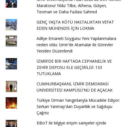
Maratonu! Yıldız Tilbe, Athena, Gülşen,
Teoman ve Daha Fazlası Sahned
GENÇ YAŞTA KÖTÜ HASTALIKTAN VEFAT
EDEN MÜHENDİS İÇİN LOKMA
Adliye Emaneti Soygunu Yeni Yapılanmalara
neden oldu: İzmir'de Atamalar ile Görevler
Yeniden Düzenlendi
İZMİR’DE BİR HAFTADA CEPHANELİK VE
ZEHİR DEPOSU ELE GEÇİRİLDİ: 133
TUTUKLAMA
CUMHURBAŞKANI, İZMİR DEMOKRASİ
ÜNİVERSİTESİ KAMPÜSÜ'NÜ DE AÇACAK
Türkiye Orman Yangınlarıyla Mücadele Ediyor:
Serkan Yarımay'dan Duyarlılık ve Sağduyu
Çağrısı
EiBoT ile bilgiye erişim saniyeler içinde