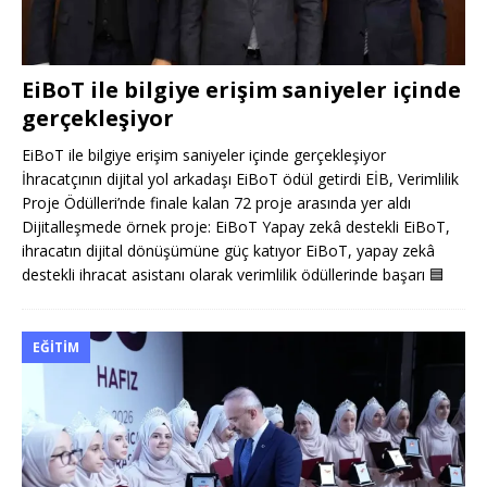
EiBoT ile bilgiye erişim saniyeler içinde
gerçekleşiyor
EiBoT ile bilgiye erişim saniyeler içinde gerçekleşiyor
İhracatçının dijital yol arkadaşı EiBoT ödül getirdi EİB, Verimlilik
Proje Ödülleri’nde finale kalan 72 proje arasında yer aldı
Dijitalleşmede örnek proje: EiBoT Yapay zekâ destekli EiBoT,
ihracatın dijital dönüşümüne güç katıyor EiBoT, yapay zekâ
destekli ihracat asistanı olarak verimlilik ödüllerinde başarı
🟦
EĞITIM