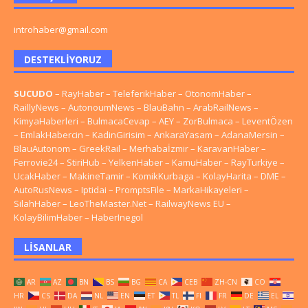
introhaber@gmail.com
DESTEKLIYORUZ
SUCUDO
–
RayHaber
–
TeleferikHaber
–
OtonomHaber
–
RaillyNews
–
AutonoumNews
–
BlauBahn
–
ArabRailNews
–
KimyaHaberleri
–
BulmacaCevap
–
AEY
–
ZorBulmaca
–
LeventÖzen
–
EmlakHabercin
–
KadinGirisim
–
AnkaraYasam
–
AdanaMersin
–
BlauAutonom
–
GreekRail
–
Merhabaİzmir
–
KaravanHaber
–
Ferrovie24
–
StiriHub
–
YelkenHaber
–
KamuHaber
–
RayTurkiye
–
UcakHaber
–
MakineTamir
–
KomikKurbaga
–
KolayHarita
–
DME
–
AutoRusNews
–
Iptidai
–
PromptsFile
–
MarkaHikayeleri
–
SilahHaber
–
LeoTheMaster.Net
–
RailwayNews EU
–
KolayBilimHaber
–
HaberInegol
LISANLAR
AR
AZ
BN
BS
BG
CA
CEB
ZH-CN
CO
HR
CS
DA
NL
EN
ET
TL
FI
FR
DE
EL