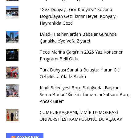
"Gez Dünyayı, Gör Konya'yı" Sözünü
Doğrulayan Gezi: İzmir Heyeti Konya'yı
Hayranlıkla Gezdi
Evlad-ı Fatihanlardan Babalar Gününde
Çanakkale’ye Vefa Ziyareti
Teos Marina Çarşı'nın 2026 Yaz Konserleri
Programı Belli Oldu
Türk Dünyası Sanatla Buluştu: Harun Cici
Özbekistan’da İz Bıraktı
Kınık Belediyesi Borç Batağında: Başkan
Sema Bodur “Kınık’ın Tamamını Satsam Borç
Ancak Biter”
CUMHURBAŞKANI, İZMİR DEMOKRASİ
ÜNİVERSİTESİ KAMPÜSÜ'NÜ DE AÇACAK
RAYHABER