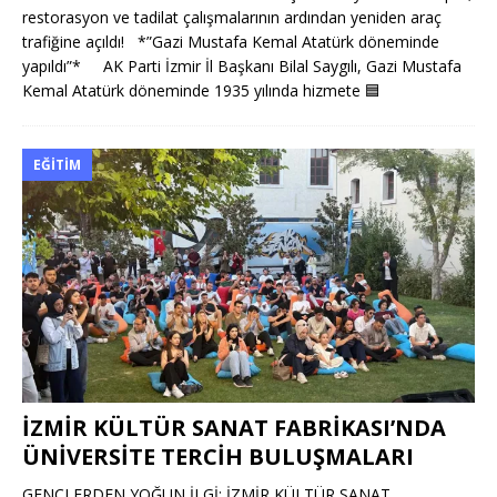
restorasyon ve tadilat çalışmalarının ardından yeniden araç
trafiğine açıldı! *”Gazi Mustafa Kemal Atatürk döneminde
yapıldı”* AK Parti İzmir İl Başkanı Bilal Saygılı, Gazi Mustafa
Kemal Atatürk döneminde 1935 yılında hizmete
🟦
EĞITIM
İZMİR KÜLTÜR SANAT FABRİKASI’NDA
ÜNİVERSİTE TERCİH BULUŞMALARI
GENÇLERDEN YOĞUN İLGİ: İZMİR KÜLTÜR SANAT