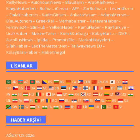
RaillyNews
–
AutonoumNews
–
BlauBahn
–
ArabRailNews
–
KimyaHaberleri
–
BulmacaCevap
–
AEY
–
ZorBulmaca
–
LeventÖzen
–
EmlakHabercin
–
KadinGirisim
–
AnkaraYasam
–
AdanaMersin
–
BlauAutonom
–
GreekRail
–
Merhabaİzmir
–
KaravanHaber
–
Ferrovie24
–
StiriHub
–
YelkenHaber
–
KamuHaber
–
RayTurkiye
–
UcakHaber
–
MakineTamir
–
KomikKurbaga
–
KolayHarita
–
DME
–
AutoRusNews
–
Iptidai
–
PromptsFile
–
MarkaHikayeleri
–
SilahHaber
–
LeoTheMaster.Net
–
RailwayNews EU
–
KolayBilimHaber
–
HaberInegol
LISANLAR
AR
AZ
BN
BS
BG
CA
CEB
ZH-CN
CO
HR
CS
DA
NL
EN
ET
TL
FI
FR
DE
EL
IW
HI
HU
IT
JA
JW
KN
KO
LV
LT
MS
ML
FA
PL
PT
RO
RU
SR
SK
SL
ES
SU
SW
SV
TG
TA
TE
TH
TR
UK
UR
VI
HABER ARŞIVI
AĞUSTOS 2026