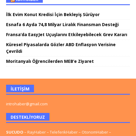
İlk Evim Konut Kredisi İçin Bekleyiş Sürüyor
Esnafa 6 Ayda 74,8 Milyar Liralık Finansman Desteği
Fransa’da EasyJet Uçuşlarını Etkileyebilecek Grev Kararı
Küresel Piyasalarda Gözler ABD Enflasyon Verisine
Çevrildi
Moritanyalı Öğrencilerden MEB’e Ziyaret
İLETIŞIM
introhaber@gmail.com
DESTEKLIYORUZ
SUCUDO
–
RayHaber
–
TeleferikHaber
–
OtonomHaber
–