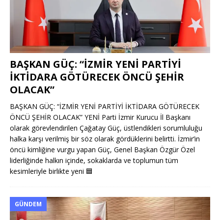
BAŞKAN GÜÇ: “İZMİR YENİ PARTİYİ
İKTİDARA GÖTÜRECEK ÖNCÜ ŞEHİR
OLACAK”
BAŞKAN GÜÇ: “İZMİR YENİ PARTİYİ İKTİDARA GÖTÜRECEK
ÖNCÜ ŞEHİR OLACAK” YENİ Parti İzmir Kurucu İl Başkanı
olarak görevlendirilen Çağatay Güç, üstlendikleri sorumluluğu
halka karşı verilmiş bir söz olarak gördüklerini belirtti. İzmir’in
öncü kimliğine vurgu yapan Güç, Genel Başkan Özgür Özel
liderliğinde halkın içinde, sokaklarda ve toplumun tüm
kesimleriyle birlikte yeni
🟦
GÜNDEM