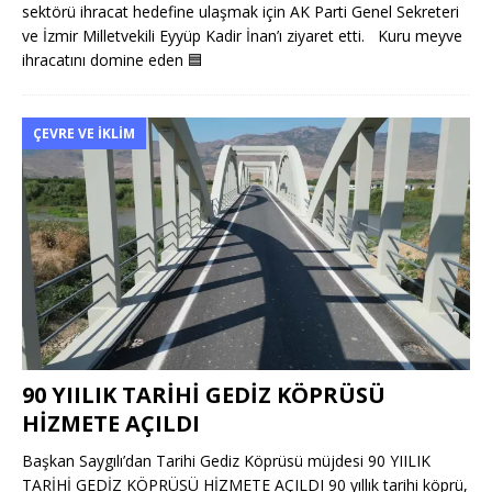
sektörü ihracat hedefine ulaşmak için AK Parti Genel Sekreteri
ve İzmir Milletvekili Eyyüp Kadir İnan’ı ziyaret etti. Kuru meyve
ihracatını domine eden
🟦
ÇEVRE VE İKLIM
90 YIILIK TARİHİ GEDİZ KÖPRÜSÜ
HİZMETE AÇILDI
Başkan Saygılı’dan Tarihi Gediz Köprüsü müjdesi 90 YIILIK
TARİHİ GEDİZ KÖPRÜSÜ HİZMETE AÇILDI 90 yıllık tarihi köprü,