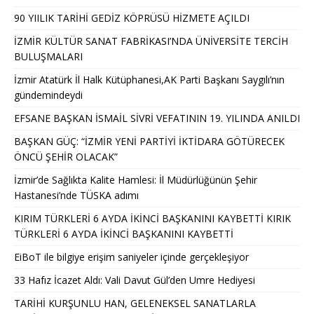
90 YIILIK TARİHİ GEDİZ KÖPRÜSÜ HİZMETE AÇILDI
İZMİR KÜLTÜR SANAT FABRİKASI’NDA ÜNİVERSİTE TERCİH
BULUŞMALARI
İzmir Atatürk İl Halk Kütüphanesi,AK Parti Başkanı Saygılı’nın
gündemindeydi
EFSANE BAŞKAN İSMAİL SİVRİ VEFATININ 19. YILINDA ANILDI
BAŞKAN GÜÇ: “İZMİR YENİ PARTİYİ İKTİDARA GÖTÜRECEK
ÖNCÜ ŞEHİR OLACAK”
İzmir’de Sağlıkta Kalite Hamlesi: İl Müdürlüğünün Şehir
Hastanesi’nde TÜSKA adımı
KIRIM TÜRKLERİ 6 AYDA İKİNCİ BAŞKANINI KAYBETTİ KIRIK
TÜRKLERİ 6 AYDA İKİNCİ BAŞKANINI KAYBETTİ
EiBoT ile bilgiye erişim saniyeler içinde gerçekleşiyor
33 Hafız İcazet Aldı: Vali Davut Gül’den Umre Hediyesi
TARİHİ KURŞUNLU HAN, GELENEKSEL SANATLARLA