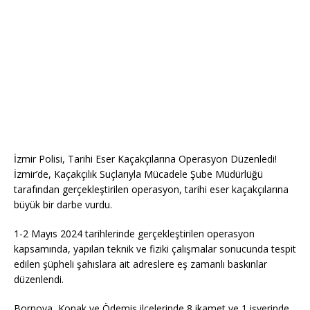
İzmir Polisi, Tarihi Eser Kaçakçılarına Operasyon Düzenledi!
İzmir’de, Kaçakçılık Suçlarıyla Mücadele Şube Müdürlüğü
tarafından gerçekleştirilen operasyon, tarihi eser kaçakçılarına
büyük bir darbe vurdu.
1-2 Mayıs 2024 tarihlerinde gerçekleştirilen operasyon
kapsamında, yapılan teknik ve fiziki çalışmalar sonucunda tespit
edilen şüpheli şahıslara ait adreslere eş zamanlı baskınlar
düzenlendi.
Bornova, Konak ve Ödemiş ilçelerinde 8 ikamet ve 1 işyerinde