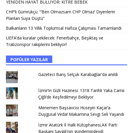
YENİDEN HAYAT BULUYOR: KİTRE BEBEK
CHP’li Gümrükçü: “’Ben Olmazsam CHP Olmaz’ Diyenlerin
Planları Suya Düştü”
Balkanların 13 Yıllık Toplumsal Hafıza Çalışması Tamamlandı
UEFA’da kuralar çekilecek: Fenerbahçe, Beşiktaş ve
Trabzonspor rakiplerini bekliyor!
POPÜLER YAZILAR
Gazeteci Barış Selçuk Karabağlar'da anıldı
İzmir’in Gizli Hazinesi: 1318 Tarihli Yaka Camii
Çiğli’de Keşfedilmeyi Bekliyor
Menemen Başsavcısı Hüseyin Kaçar’a
Duygusal Veda! Makamına Sevgi Seli Yaşandı
İzmir Atatürk İl Halk Kütüphanesi,AK Parti
Başkanı Saygılı'nın gündemindeydi