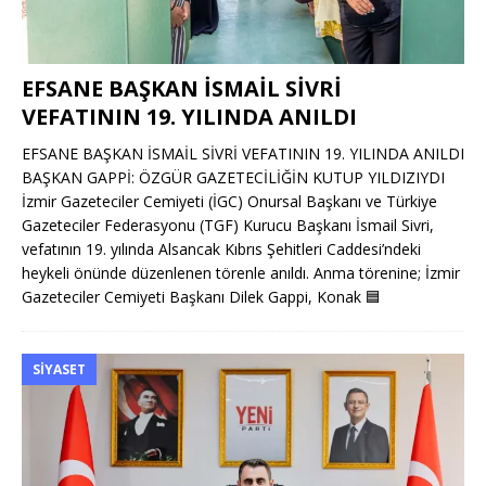
EFSANE BAŞKAN İSMAİL SİVRİ
VEFATININ 19. YILINDA ANILDI
EFSANE BAŞKAN İSMAİL SİVRİ VEFATININ 19. YILINDA ANILDI
BAŞKAN GAPPİ: ÖZGÜR GAZETECİLİĞİN KUTUP YILDIZIYDI
İzmir Gazeteciler Cemiyeti (İGC) Onursal Başkanı ve Türkiye
Gazeteciler Federasyonu (TGF) Kurucu Başkanı İsmail Sivri,
vefatının 19. yılında Alsancak Kıbrıs Şehitleri Caddesi’ndeki
heykeli önünde düzenlenen törenle anıldı. Anma törenine; İzmir
Gazeteciler Cemiyeti Başkanı Dilek Gappi, Konak
🟦
SIYASET