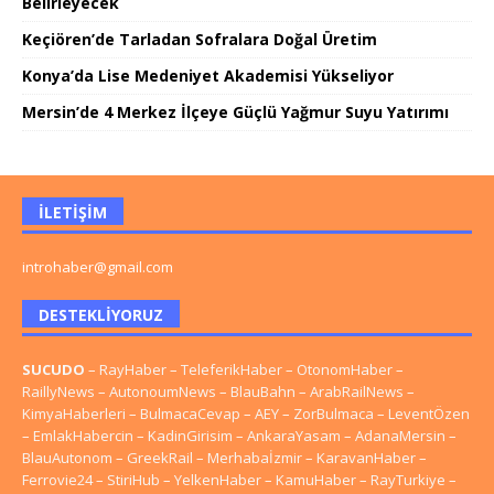
Belirleyecek
Keçiören’de Tarladan Sofralara Doğal Üretim
Konya’da Lise Medeniyet Akademisi Yükseliyor
Mersin’de 4 Merkez İlçeye Güçlü Yağmur Suyu Yatırımı
İLETIŞIM
introhaber@gmail.com
DESTEKLIYORUZ
SUCUDO
–
RayHaber
–
TeleferikHaber
–
OtonomHaber
–
RaillyNews
–
AutonoumNews
–
BlauBahn
–
ArabRailNews
–
KimyaHaberleri
–
BulmacaCevap
–
AEY
–
ZorBulmaca
–
LeventÖzen
–
EmlakHabercin
–
KadinGirisim
–
AnkaraYasam
–
AdanaMersin
–
BlauAutonom
–
GreekRail
–
Merhabaİzmir
–
KaravanHaber
–
Ferrovie24
–
StiriHub
–
YelkenHaber
–
KamuHaber
–
RayTurkiye
–