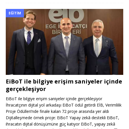
EĞITIM
EiBoT ile bilgiye erişim saniyeler içinde
gerçekleşiyor
EiBoT ile bilgiye erişim saniyeler içinde gerçekleşiyor
İhracatçının dijital yol arkadaşı EiBoT ödül getirdi EİB, Verimlilik
Proje Ödülleri’nde finale kalan 72 proje arasında yer aldı
Dijitalleşmede örnek proje: EiBoT Yapay zekâ destekli EiBoT,
ihracatın dijital dönüşümüne güç katıyor EiBoT, yapay zekâ