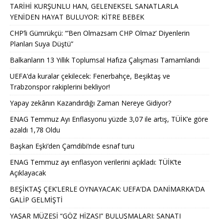
TARİHİ KURŞUNLU HAN, GELENEKSEL SANATLARLA
YENİDEN HAYAT BULUYOR: KİTRE BEBEK
CHP’li Gümrükçü: “’Ben Olmazsam CHP Olmaz’ Diyenlerin
Planları Suya Düştü”
Balkanların 13 Yıllık Toplumsal Hafıza Çalışması Tamamlandı
UEFA’da kuralar çekilecek: Fenerbahçe, Beşiktaş ve
Trabzonspor rakiplerini bekliyor!
Yapay zekânın Kazandırdığı Zaman Nereye Gidiyor?
ENAG Temmuz Ayı Enflasyonu yüzde 3,07 ile artış, TÜİK’e göre
azaldı 1,78 Oldu
Başkan Eşki’den Çamdibi’nde esnaf turu
ENAG Temmuz ayı enflasyon verilerini açıkladı: TÜİK’te
Açıklayacak
BEŞİKTAŞ ÇEK’LERLE OYNAYACAK: UEFA’DA DANİMARKA’DA
GALİP GELMİŞTİ
YAŞAR MÜZESİ “GÖZ HİZASI” BULUŞMALARI: SANATI