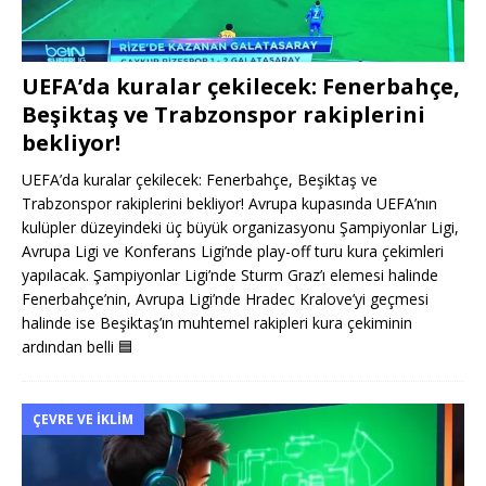
UEFA’da kuralar çekilecek: Fenerbahçe,
Beşiktaş ve Trabzonspor rakiplerini
bekliyor!
UEFA’da kuralar çekilecek: Fenerbahçe, Beşiktaş ve
Trabzonspor rakiplerini bekliyor! Avrupa kupasında UEFA’nın
kulüpler düzeyindeki üç büyük organizasyonu Şampiyonlar Ligi,
Avrupa Ligi ve Konferans Ligi’nde play-off turu kura çekimleri
yapılacak. Şampiyonlar Ligi’nde Sturm Graz’ı elemesi halinde
Fenerbahçe’nin, Avrupa Ligi’nde Hradec Kralove’yi geçmesi
halinde ise Beşiktaş’ın muhtemel rakipleri kura çekiminin
ardından belli
🟦
ÇEVRE VE İKLIM