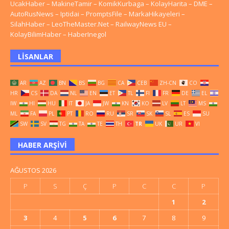
UcakHaber
–
MakineTamir
–
KomikKurbaga
–
KolayHarita
–
DME
–
AutoRusNews
–
Iptidai
–
PromptsFile
–
MarkaHikayeleri
–
SilahHaber
–
LeoTheMaster.Net
–
RailwayNews EU
–
KolayBilimHaber
–
HaberInegol
LISANLAR
AR
AZ
BN
BS
BG
CA
CEB
ZH-CN
CO
HR
CS
DA
NL
EN
ET
TL
FI
FR
DE
EL
IW
HI
HU
IT
JA
JW
KN
KO
LV
LT
MS
ML
FA
PL
PT
RO
RU
SR
SK
SL
ES
SU
SW
SV
TG
TA
TE
TH
TR
UK
UR
VI
HABER ARŞIVI
AĞUSTOS 2026
P
S
Ç
P
C
C
P
1
2
3
4
5
6
7
8
9