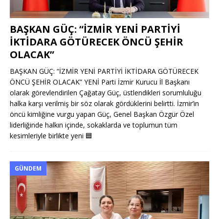
BAŞKAN GÜÇ: “İZMİR YENİ PARTİYİ
İKTİDARA GÖTÜRECEK ÖNCÜ ŞEHİR
OLACAK”
BAŞKAN GÜÇ: “İZMİR YENİ PARTİYİ İKTİDARA GÖTÜRECEK
ÖNCÜ ŞEHİR OLACAK” YENİ Parti İzmir Kurucu İl Başkanı
olarak görevlendirilen Çağatay Güç, üstlendikleri sorumluluğu
halka karşı verilmiş bir söz olarak gördüklerini belirtti. İzmir’in
öncü kimliğine vurgu yapan Güç, Genel Başkan Özgür Özel
liderliğinde halkın içinde, sokaklarda ve toplumun tüm
kesimleriyle birlikte yeni
🟦
GÜNDEM