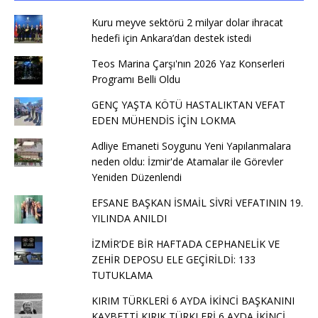
Kuru meyve sektörü 2 milyar dolar ihracat
hedefi için Ankara’dan destek istedi
Teos Marina Çarşı'nın 2026 Yaz Konserleri
Programı Belli Oldu
GENÇ YAŞTA KÖTÜ HASTALIKTAN VEFAT
EDEN MÜHENDİS İÇİN LOKMA
Adliye Emaneti Soygunu Yeni Yapılanmalara
neden oldu: İzmir'de Atamalar ile Görevler
Yeniden Düzenlendi
EFSANE BAŞKAN İSMAİL SİVRİ VEFATININ 19.
YILINDA ANILDI
İZMİR’DE BİR HAFTADA CEPHANELİK VE
ZEHİR DEPOSU ELE GEÇİRİLDİ: 133
TUTUKLAMA
KIRIM TÜRKLERİ 6 AYDA İKİNCİ BAŞKANINI
KAYBETTİ KIRIK TÜRKLERİ 6 AYDA İKİNCİ