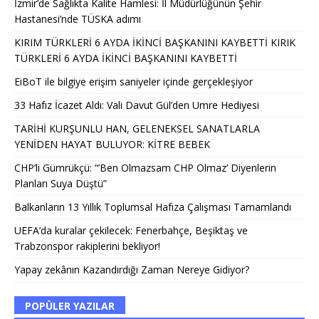
İzmir’de Sağlıkta Kalite Hamlesi: İl Müdürlüğünün Şehir
Hastanesi’nde TÜSKA adımı
KIRIM TÜRKLERİ 6 AYDA İKİNCİ BAŞKANINI KAYBETTİ KIRIK
TÜRKLERİ 6 AYDA İKİNCİ BAŞKANINI KAYBETTİ
EiBoT ile bilgiye erişim saniyeler içinde gerçekleşiyor
33 Hafız İcazet Aldı: Vali Davut Gül’den Umre Hediyesi
TARİHİ KURŞUNLU HAN, GELENEKSEL SANATLARLA
YENİDEN HAYAT BULUYOR: KİTRE BEBEK
CHP’li Gümrükçü: “’Ben Olmazsam CHP Olmaz’ Diyenlerin
Planları Suya Düştü”
Balkanların 13 Yıllık Toplumsal Hafıza Çalışması Tamamlandı
UEFA’da kuralar çekilecek: Fenerbahçe, Beşiktaş ve
Trabzonspor rakiplerini bekliyor!
Yapay zekânın Kazandırdığı Zaman Nereye Gidiyor?
POPÜLER YAZILAR