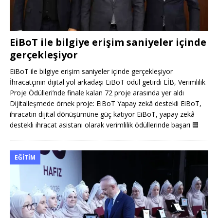
EiBoT ile bilgiye erişim saniyeler içinde
gerçekleşiyor
EiBoT ile bilgiye erişim saniyeler içinde gerçekleşiyor
İhracatçının dijital yol arkadaşı EiBoT ödül getirdi EİB, Verimlilik
Proje Ödülleri’nde finale kalan 72 proje arasında yer aldı
Dijitalleşmede örnek proje: EiBoT Yapay zekâ destekli EiBoT,
ihracatın dijital dönüşümüne güç katıyor EiBoT, yapay zekâ
destekli ihracat asistanı olarak verimlilik ödüllerinde başarı
🟦
EĞITIM