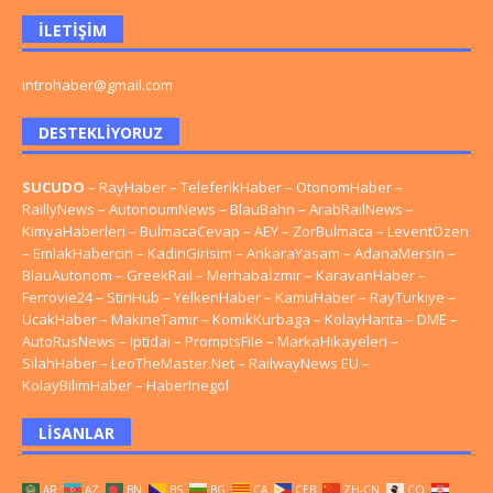
İLETIŞIM
introhaber@gmail.com
DESTEKLIYORUZ
SUCUDO
–
RayHaber
–
TeleferikHaber
–
OtonomHaber
–
RaillyNews
–
AutonoumNews
–
BlauBahn
–
ArabRailNews
–
KimyaHaberleri
–
BulmacaCevap
–
AEY
–
ZorBulmaca
–
LeventÖzen
–
EmlakHabercin
–
KadinGirisim
–
AnkaraYasam
–
AdanaMersin
–
BlauAutonom
–
GreekRail
–
Merhabaİzmir
–
KaravanHaber
–
Ferrovie24
–
StiriHub
–
YelkenHaber
–
KamuHaber
–
RayTurkiye
–
UcakHaber
–
MakineTamir
–
KomikKurbaga
–
KolayHarita
–
DME
–
AutoRusNews
–
Iptidai
–
PromptsFile
–
MarkaHikayeleri
–
SilahHaber
–
LeoTheMaster.Net
–
RailwayNews EU
–
KolayBilimHaber
–
HaberInegol
LISANLAR
AR
AZ
BN
BS
BG
CA
CEB
ZH-CN
CO