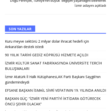
Doğu Perinçek, Türkiye’nin büyük değişim yaşandığını belirterek
İzmir adayını açıkladı
SON YAZILAR
Kuru meyve sektörü 2 milyar dolar ihracat hedefi için
Ankara’dan destek istedi
90 YIILIK TARİHİ GEDİZ KÖPRÜSÜ HİZMETE AÇILDI
İZMİR KÜLTÜR SANAT FABRİKASI’NDA ÜNİVERSİTE TERCİH
BULUŞMALARI
İzmir Atatürk İl Halk Kütüphanesi,AK Parti Başkanı Saygılı’nın
gündemindeydi
EFSANE BAŞKAN İSMAİL SİVRİ VEFATININ 19. YILINDA ANILDI
BAŞKAN GÜÇ: “İZMİR YENİ PARTİYİ İKTİDARA GÖTÜRECEK
ÖNCÜ ŞEHİR OLACAK”