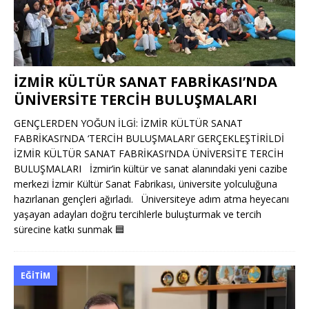
İZMİR KÜLTÜR SANAT FABRİKASI’NDA
ÜNİVERSİTE TERCİH BULUŞMALARI
GENÇLERDEN YOĞUN İLGİ: İZMİR KÜLTÜR SANAT
FABRİKASI’NDA ‘TERCİH BULUŞMALARI’ GERÇEKLEŞTİRİLDİ
İZMİR KÜLTÜR SANAT FABRİKASI’NDA ÜNİVERSİTE TERCİH
BULUŞMALARI İzmir’in kültür ve sanat alanındaki yeni cazibe
merkezi İzmir Kültür Sanat Fabrikası, üniversite yolculuğuna
hazırlanan gençleri ağırladı. Üniversiteye adım atma heyecanı
yaşayan adayları doğru tercihlerle buluşturmak ve tercih
sürecine katkı sunmak
🟦
EĞITIM