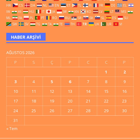
HR
CS
DA
NL
EN
ET
TL
FI
FR
DE
EL
IW
HI
HU
IT
JA
JW
KN
KO
LV
LT
MS
ML
FA
PL
PT
RO
RU
SR
SK
SL
ES
SU
SW
SV
TG
TA
TE
TH
TR
UK
UR
VI
HABER ARŞIVI
AĞUSTOS 2026
P
S
Ç
P
C
C
P
1
2
3
4
5
6
7
8
9
10
11
12
13
14
15
16
17
18
19
20
21
22
23
24
25
26
27
28
29
30
31
« Tem