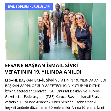
SIVIL TOPLUM KURULUŞLARI
EFSANE BAŞKAN İSMAİL SİVRİ
VEFATININ 19. YILINDA ANILDI
EFSANE BAŞKAN İSMAİL SİVRİ VEFATININ 19. YILINDA ANILDI
BAŞKAN GAPPİ: ÖZGÜR GAZETECİLİĞİN KUTUP YILDIZIYDI
İzmir Gazeteciler Cemiyeti (İGC) Onursal Başkanı ve Türkiye
Gazeteciler Federasyonu (TGF) Kurucu Başkanı İsmail Sivri,
vefatının 19. yılında Alsancak Kıbrıs Şehitleri Caddesi’ndeki
heykeli önünde düzenlenen törenle anıldı. Anma törenine; İzmir