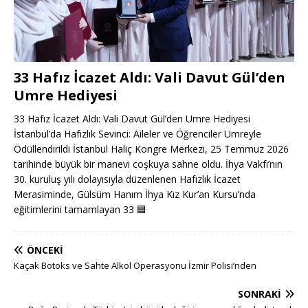
33 Hafız İcazet Aldı: Vali Davut Gül’den
Umre Hediyesi
33 Hafız İcazet Aldı: Vali Davut Gül’den Umre Hediyesi
İstanbul’da Hafızlık Sevinci: Aileler ve Öğrenciler Umreyle
Ödüllendirildi İstanbul Haliç Kongre Merkezi, 25 Temmuz 2026
tarihinde büyük bir manevi coşkuya sahne oldu. İhya Vakfı’nın
30. kuruluş yılı dolayısıyla düzenlenen Hafızlık İcazet
Merasiminde, Gülsüm Hanım İhya Kız Kur’an Kursu’nda
eğitimlerini tamamlayan 33
🟦
ÖNCEKI
Kaçak Botoks ve Sahte Alkol Operasyonu İzmir Polisi’nden
SONRAKI