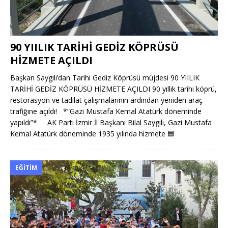
90 YIILIK TARİHİ GEDİZ KÖPRÜSÜ
HİZMETE AÇILDI
Başkan Saygılı’dan Tarihi Gediz Köprüsü müjdesi 90 YIILIK
TARİHİ GEDİZ KÖPRÜSÜ HİZMETE AÇILDI 90 yıllık tarihi köprü,
restorasyon ve tadilat çalışmalarının ardından yeniden araç
trafiğine açıldı! *”Gazi Mustafa Kemal Atatürk döneminde
yapıldı”* AK Parti İzmir İl Başkanı Bilal Saygılı, Gazi Mustafa
Kemal Atatürk döneminde 1935 yılında hizmete
🟦
EĞITIM