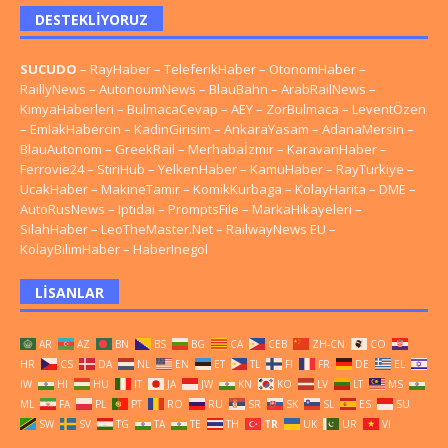
DESTEKLIYORUZ
SUCUDO
–
RayHaber
–
TeleferikHaber
–
OtonomHaber
–
RaillyNews
–
AutonoumNews
–
BlauBahn
–
ArabRailNews
–
KimyaHaberleri
–
BulmacaCevap
–
AEY
–
ZorBulmaca
–
LeventÖzen
–
EmlakHabercin
–
KadinGirisim
–
AnkaraYasam
–
AdanaMersin
–
BlauAutonom
–
GreekRail
–
Merhabaİzmir
–
KaravanHaber
–
Ferrovie24
–
StiriHub
–
YelkenHaber
–
KamuHaber
–
RayTurkiye
–
UcakHaber
–
MakineTamir
–
KomikKurbaga
–
KolayHarita
–
DME
–
AutoRusNews
–
Iptidai
–
PromptsFile
–
MarkaHikayeleri
–
SilahHaber
–
LeoTheMaster.Net
–
RailwayNews EU
–
KolayBilimHaber
–
HaberInegol
LISANLAR
AR
AZ
BN
BS
BG
CA
CEB
ZH-CN
CO
HR
CS
DA
NL
EN
ET
TL
FI
FR
DE
EL
IW
HI
HU
IT
JA
JW
KN
KO
LV
LT
MS
ML
FA
PL
PT
RO
RU
SR
SK
SL
ES
SU
SW
SV
TG
TA
TE
TH
TR
UK
UR
VI