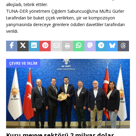
alkışladı, tebrik ettiler.
TUNA-DER yönetmeni Çiğdem Sabuncuoğlu’na Müftü Gürler
tarafından bir buket çiçek verilirken, şiir ve kompozisyon
yarışmasında dereceye girenlere ödülleri davetliler tarafından
verildi.
ÇEVRE VE İKLIM
Kuru meyve sektörü 2 milyar dolar