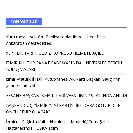
SON YAZILAR
Kuru meyve sektörü 2 milyar dolar ihracat hedefi için
Ankara’dan destek istedi
90 YIILIK TARİHİ GEDİZ KÖPRÜSÜ HİZMETE AÇILDI
İZMİR KÜLTÜR SANAT FABRİKASI’NDA ÜNİVERSİTE TERCİH
BULUŞMALARI
İzmir Atatürk İl Halk Kütüphanesi,AK Parti Başkanı Saygılı’nın
gündemindeydi
EFSANE BAŞKAN İSMAİL SİVRİ VEFATININ 19. YILINDA ANILDI
BAŞKAN GÜÇ: “İZMİR YENİ PARTİYİ İKTİDARA GÖTÜRECEK
ÖNCÜ ŞEHİR OLACAK”
İzmir’de Sağlıkta Kalite Hamlesi: İl Müdürlüğünün Şehir
Hastanesi’nde TÜSKA adımı