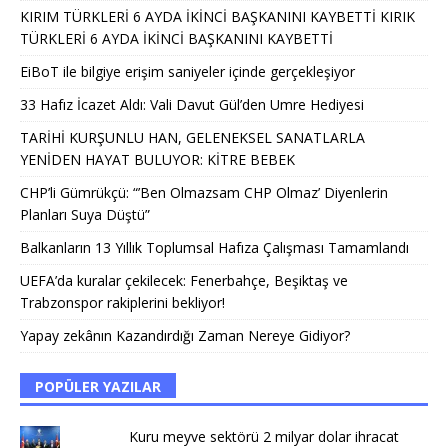
KIRIM TÜRKLERİ 6 AYDA İKİNCİ BAŞKANINI KAYBETTİ KIRIK
TÜRKLERİ 6 AYDA İKİNCİ BAŞKANINI KAYBETTİ
EiBoT ile bilgiye erişim saniyeler içinde gerçekleşiyor
33 Hafız İcazet Aldı: Vali Davut Gül’den Umre Hediyesi
TARİHİ KURŞUNLU HAN, GELENEKSEL SANATLARLA
YENİDEN HAYAT BULUYOR: KİTRE BEBEK
CHP’li Gümrükçü: “’Ben Olmazsam CHP Olmaz’ Diyenlerin
Planları Suya Düştü”
Balkanların 13 Yıllık Toplumsal Hafıza Çalışması Tamamlandı
UEFA’da kuralar çekilecek: Fenerbahçe, Beşiktaş ve
Trabzonspor rakiplerini bekliyor!
Yapay zekânın Kazandırdığı Zaman Nereye Gidiyor?
POPÜLER YAZILAR
Kuru meyve sektörü 2 milyar dolar ihracat