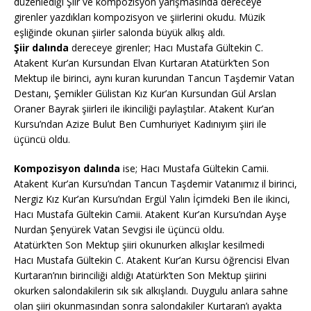
düzenlediği Şiir ve kompozisyon yarışmasında dereceye
girenler yazdıkları kompozisyon ve şiirlerini okudu. Müzik
eşliğinde okunan şiirler salonda büyük alkış aldı.
Şiir dalında
dereceye girenler; Hacı Mustafa Gültekin C.
Atakent Kur’an Kursundan Elvan Kurtaran Atatürk’ten Son
Mektup ile birinci, aynı kuran kurundan Tancun Taşdemir Vatan
Destanı, Şemikler Gülistan Kız Kur’an Kursundan Gül Arslan
Oraner Bayrak şiirleri ile ikinciliği paylaştılar. Atakent Kur’an
Kursu’ndan Azize Bulut Ben Cumhuriyet Kadınıyım şiiri ile
üçüncü oldu.
Kompozisyon dalında
ise; Hacı Mustafa Gültekin Camii.
Atakent Kur’an Kursu’ndan Tancun Taşdemir Vatanımız il birinci,
Nergiz Kız Kur’an Kursu’ndan Ergül Yalın İçimdeki Ben ile ikinci,
Hacı Mustafa Gültekin Camii. Atakent Kur’an Kursu’ndan Ayşe
Nurdan Şenyürek Vatan Sevgisi ile üçüncü oldu.
Atatürk’ten Son Mektup şiiri okunurken alkışlar kesilmedi
Hacı Mustafa Gültekin C. Atakent Kur’an Kursu öğrencisi Elvan
Kurtaran’nın birinciliği aldığı Atatürk’ten Son Mektup şiirini
okurken salondakilerin sık sık alkışlandı. Duygulu anlara sahne
olan şiiri okunmasından sonra salondakiler Kurtaran’ı ayakta