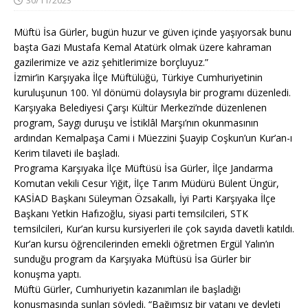
Müftü İsa Gürler, bugün huzur ve güven içinde yaşıyorsak bunu
başta Gazi Mustafa Kemal Atatürk olmak üzere kahraman
gazilerimize ve aziz şehitlerimize borçluyuz.”
İzmir’in Karşıyaka İlçe Müftülüğü, Türkiye Cumhuriyetinin
kuruluşunun 100. Yıl dönümü dolaysıyla bir programı düzenledi.
Karşıyaka Belediyesi Çarşı Kültür Merkezi’nde düzenlenen
program, Saygı duruşu ve İstiklâl Marşı’nın okunmasının
ardından Kemalpaşa Cami i Müezzini Şuayip Coşkun’un Kur’an-ı
Kerim tilaveti ile başladı.
Programa Karşıyaka İlçe Müftüsü İsa Gürler, İlçe Jandarma
Komutan vekili Cesur Yiğit, İlçe Tarım Müdürü Bülent Üngür,
KASİAD Başkanı Süleyman Özsakallı, İyi Parti Karşıyaka İlçe
Başkanı Yetkin Hafızoğlu, siyasi parti temsilcileri, STK
temsilcileri, Kur’an kursu kursiyerleri ile çok sayıda davetli katıldı.
Kur’an kursu öğrencilerinden emekli öğretmen Ergül Yalın’ın
sunduğu program da Karşıyaka Müftüsü İsa Gürler bir
konuşma yaptı.
Müftü Gürler, Cumhuriyetin kazanımları ile başladığı
konuşmasında şunları söyledi. “Bağımsız bir vatanı ve devleti