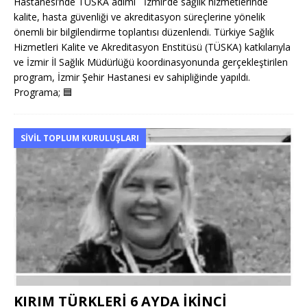
Hastanesi’nde TÜSKA adımı İzmir’de sağlık hizmetlerinde
kalite, hasta güvenliği ve akreditasyon süreçlerine yönelik
önemli bir bilgilendirme toplantısı düzenlendi. Türkiye Sağlık
Hizmetleri Kalite ve Akreditasyon Enstitüsü (TÜSKA) katkılarıyla
ve İzmir İl Sağlık Müdürlüğü koordinasyonunda gerçekleştirilen
program, İzmir Şehir Hastanesi ev sahipliğinde yapıldı.
Programa;
🟦
SIVIL TOPLUM KURULUŞLARI
KIRIM TÜRKLERİ 6 AYDA İKİNCİ