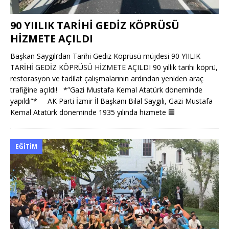
90 YIILIK TARİHİ GEDİZ KÖPRÜSÜ
HİZMETE AÇILDI
Başkan Saygılı’dan Tarihi Gediz Köprüsü müjdesi 90 YIILIK
TARİHİ GEDİZ KÖPRÜSÜ HİZMETE AÇILDI 90 yıllık tarihi köprü,
restorasyon ve tadilat çalışmalarının ardından yeniden araç
trafiğine açıldı! *”Gazi Mustafa Kemal Atatürk döneminde
yapıldı”* AK Parti İzmir İl Başkanı Bilal Saygılı, Gazi Mustafa
Kemal Atatürk döneminde 1935 yılında hizmete
🟦
EĞITIM