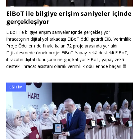
EiBoT ile bilgiye erişim saniyeler içinde
gerçekleşiyor
EiBoT ile bilgiye erişim saniyeler içinde gerçekleşiyor
İhracatçının dijital yol arkadaşı EiBoT ödül getirdi EİB, Verimlilik
Proje Ödülleri’nde finale kalan 72 proje arasında yer aldı
Dijitalleşmede örnek proje: EiBoT Yapay zekâ destekli EiBoT,
ihracatın dijital dönüşümüne güç katıyor EiBoT, yapay zekâ
destekli ihracat asistanı olarak verimlilik ödüllerinde başarı
🟦
EĞITIM