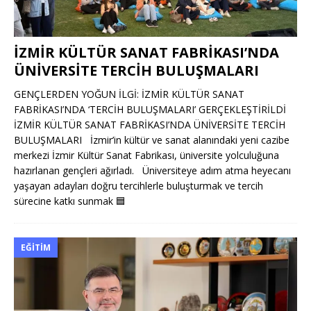
İZMİR KÜLTÜR SANAT FABRİKASI’NDA
ÜNİVERSİTE TERCİH BULUŞMALARI
GENÇLERDEN YOĞUN İLGİ: İZMİR KÜLTÜR SANAT
FABRİKASI’NDA ‘TERCİH BULUŞMALARI’ GERÇEKLEŞTİRİLDİ
İZMİR KÜLTÜR SANAT FABRİKASI’NDA ÜNİVERSİTE TERCİH
BULUŞMALARI İzmir’in kültür ve sanat alanındaki yeni cazibe
merkezi İzmir Kültür Sanat Fabrikası, üniversite yolculuğuna
hazırlanan gençleri ağırladı. Üniversiteye adım atma heyecanı
yaşayan adayları doğru tercihlerle buluşturmak ve tercih
sürecine katkı sunmak
🟦
EĞITIM