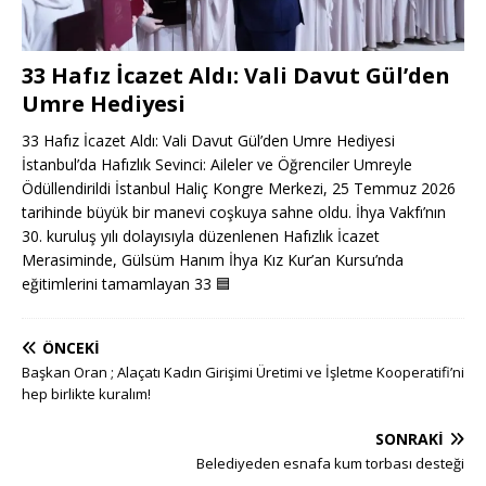
33 Hafız İcazet Aldı: Vali Davut Gül’den
Umre Hediyesi
33 Hafız İcazet Aldı: Vali Davut Gül’den Umre Hediyesi
İstanbul’da Hafızlık Sevinci: Aileler ve Öğrenciler Umreyle
Ödüllendirildi İstanbul Haliç Kongre Merkezi, 25 Temmuz 2026
tarihinde büyük bir manevi coşkuya sahne oldu. İhya Vakfı’nın
30. kuruluş yılı dolayısıyla düzenlenen Hafızlık İcazet
Merasiminde, Gülsüm Hanım İhya Kız Kur’an Kursu’nda
eğitimlerini tamamlayan 33
🟦
ÖNCEKI
Başkan Oran ; Alaçatı Kadın Girişimi Üretimi ve İşletme Kooperatifi’ni
hep birlikte kuralım!
SONRAKI
Belediyeden esnafa kum torbası desteği