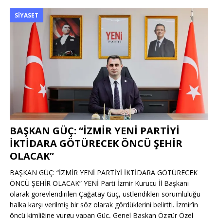
SIYASET
BAŞKAN GÜÇ: “İZMİR YENİ PARTİYİ
İKTİDARA GÖTÜRECEK ÖNCÜ ŞEHİR
OLACAK”
BAŞKAN GÜÇ: “İZMİR YENİ PARTİYİ İKTİDARA GÖTÜRECEK
ÖNCÜ ŞEHİR OLACAK” YENİ Parti İzmir Kurucu İl Başkanı
olarak görevlendirilen Çağatay Güç, üstlendikleri sorumluluğu
halka karşı verilmiş bir söz olarak gördüklerini belirtti. İzmir’in
öncü kimliğine vurgu yapan Güç, Genel Başkan Özgür Özel