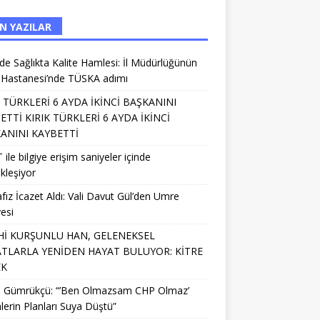
N YAZILAR
’de Sağlıkta Kalite Hamlesi: İl Müdürlüğünün
 Hastanesi’nde TÜSKA adımı
K TÜRKLERİ 6 AYDA İKİNCİ BAŞKANINI
ETTİ KIRIK TÜRKLERİ 6 AYDA İKİNCİ
ANINI KAYBETTİ
 ile bilgiye erişim saniyeler içinde
kleşiyor
fız İcazet Aldı: Vali Davut Gül’den Umre
esi
Hİ KURŞUNLU HAN, GELENEKSEL
TLARLA YENİDEN HAYAT BULUYOR: KİTRE
EK
li Gümrükçü: “’Ben Olmazsam CHP Olmaz’
lerin Planları Suya Düştü”