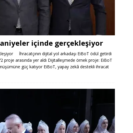
saniyeler içinde gerçekleşiyor
kleşiyor İhracatçının dijital yol arkadaşı EiBoT ödül getirdi
n 72 proje arasında yer aldı Dijitalleşmede örnek proje: EiBoT
dönüşümüne güç katıyor EiBoT, yapay zekâ destekli ihracat