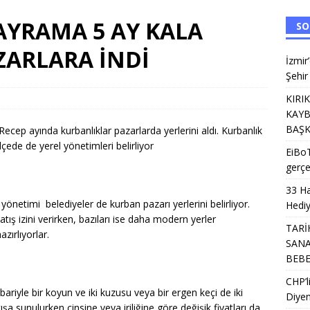
ldı: Vali Davut Gül’den Umre Hediyesi
EĞITIM
AYRAMA 5 AY KALA
SO
U HAN, GELENEKSEL SANATLARLA YENİDEN HAYAT BULUYOR: KİTRE
ZARLARA İNDİ
İzmir
Şehir
a Kalite Hamlesi: İl Müdürlüğünün Şehir Hastanesi’nde TÜSKA adımı
KIRI
KAYB
 AYDA İKİNCİ BAŞKANINI KAYBETTİ KIRIK TÜRKLERİ 6 AYDA İKİNCİ
BAŞK
cep ayında kurbanlıklar pazarlarda yerlerini aldı. Kurbanlık
ilçede de yerel yönetimleri belirliyor
TOPLUM KURULUŞLARI
EiBoT
gerçe
33 Ha
 yönetimi belediyeler de kurban pazarı yerlerini belirliyor.
Hediy
atış izini verirken, bazıları ise daha modern yerler
TARİ
ırlıyorlar.
SANA
BEB
CHP’
ariyle bir koyun ve iki kuzusu veya bir ergen keçi de iki
Diyen
tışa sunulurken cinsine veya iriliğine göre değişik fiyatları da