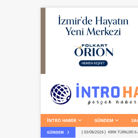
İNTRO HABER
GÜNDEM
SA
[ 03/08/2026 ]
EiBoT ile bilgiye
GÜNDEM