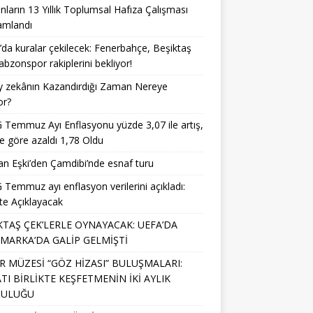
nların 13 Yıllık Toplumsal Hafıza Çalışması
mlandı
da kuralar çekilecek: Fenerbahçe, Beşiktaş
abzonspor rakiplerini bekliyor!
y zekânın Kazandırdığı Zaman Nereye
or?
Temmuz Ayı Enflasyonu yüzde 3,07 ile artış,
e göre azaldı 1,78 Oldu
n Eşki’den Çamdibi’nde esnaf turu
Temmuz ayı enflasyon verilerini açıkladı:
te Açıklayacak
KTAŞ ÇEK’LERLE OYNAYACAK: UEFA’DA
MARKA’DA GALİP GELMİŞTİ
R MÜZESİ “GÖZ HİZASI” BULUŞMALARI:
TI BİRLİKTE KEŞFETMENİN İKİ AYLIK
CULUĞU