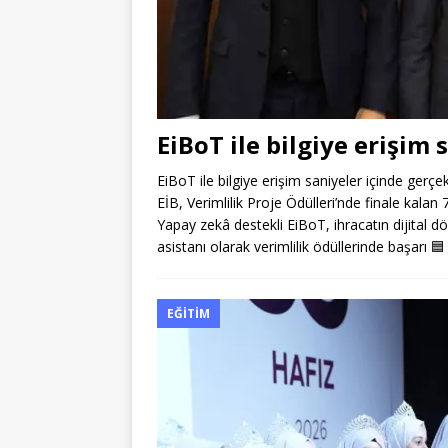
EiBoT ile bilgiye erişim 
EiBoT ile bilgiye erişim saniyeler içinde gerçe
EİB, Verimlilik Proje Ödülleri’nde finale kala
Yapay zekâ destekli EiBoT, ihracatın dijital 
asistanı olarak verimlilik ödüllerinde başarı
🟦
EĞITIM