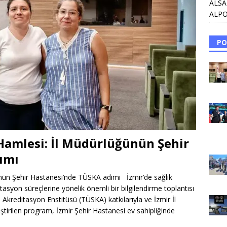
ALSA
ALPO
PO
 Hamlesi: İl Müdürlüğünün Şehir
dımı
ğünün Şehir Hastanesi’nde TÜSKA adımı İzmir’de sağlık
tasyon süreçlerine yönelik önemli bir bilgilendirme toplantısı
e Akreditasyon Enstitüsü (TÜSKA) katkılarıyla ve İzmir İl
irilen program, İzmir Şehir Hastanesi ev sahipliğinde