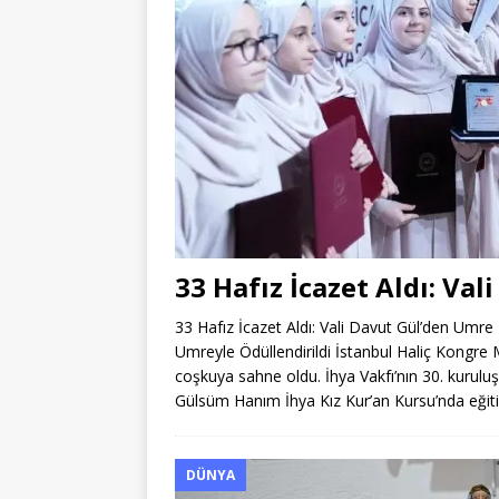
33 Hafız İcazet Aldı: Va
33 Hafız İcazet Aldı: Vali Davut Gül’den Umre H
Umreyle Ödüllendirildi İstanbul Haliç Kongr
coşkuya sahne oldu. İhya Vakfı’nın 30. kuruluş
Gülsüm Hanım İhya Kız Kur’an Kursu’nda eği
DÜNYA