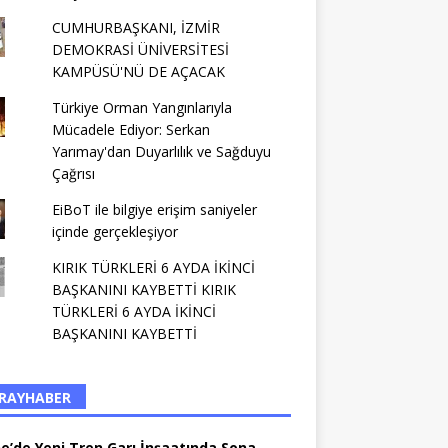
CUMHURBAŞKANI, İZMİR
DEMOKRASİ ÜNİVERSİTESİ
KAMPÜSÜ'NÜ DE AÇACAK
Türkiye Orman Yangınlarıyla
Mücadele Ediyor: Serkan
Yarımay'dan Duyarlılık ve Sağduyu
Çağrısı
EiBoT ile bilgiye erişim saniyeler
içinde gerçekleşiyor
KIRIK TÜRKLERİ 6 AYDA İKİNCİ
BAŞKANINI KAYBETTİ KIRIK
TÜRKLERİ 6 AYDA İKİNCİ
BAŞKANINI KAYBETTİ
RAYHABER
ne’de Yeni Tren Garı İnşaatında Sona