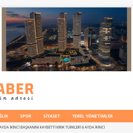
ĞLIK
SPOR
SIYASET
YEREL YÖNETIMLER
 erişim saniyeler içinde gerçekleşiyor
EĞITIM