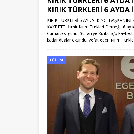
KIRIK TÜRKLERİ 6 AYDA 
KIRIK TÜRKLERİ 6 AYDA 
KIRIK TÜRKLERİ 6 AYDA İKİNCİ BAŞKANINI 
KAYBETTİ İzmir Kırım Türkleri Derneği, 6 ay 
Cumartesi günü Sultaniye Kızıltunç’u kaybett
kadar dualar okundu. Vefat eden Kırım Türkler
EĞITIM