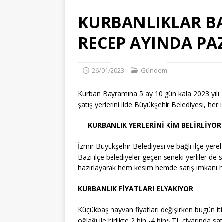
[ 03/08/2026 ]
33 Hafız İcazet A
KURBANLIKLAR B
[ 03/08/2026 ]
TARİHİ KURŞUNL
RECEP AYINDA PA
BEBEK
DÜNYA
[ 05/08/2026 ]
İzmir’de Sağlıkt
26/01/2023
Gündem
GÜNDEM
[ 03/08/2026 ]
KIRIK TÜRKLERİ 6
Kurban Bayramına 5 ay 10 gün kala 2023 yılı Re
şatış yerlerini ilde Büyükşehir Belediyesi, her 
BAŞKANINI KAYBETTİ
SIVIL 
KURBANLIK YERLERİNİ KİM BELİRLİYOR
İzmir Büyükşehir Belediyesi ve bağlı ilçe yerel
Bazı ilçe belediyeler geçen seneki yerliler de s
hazırlayarak hem kesim hemde satış imkanı haz
KURBANLIK FİYATLARI ELYAKIYOR
Küçükbaş hayvan fiyatları değişirken bugün itib
oğlağı ile birlikte 2 bin -4 bin₺ TL civarında sa