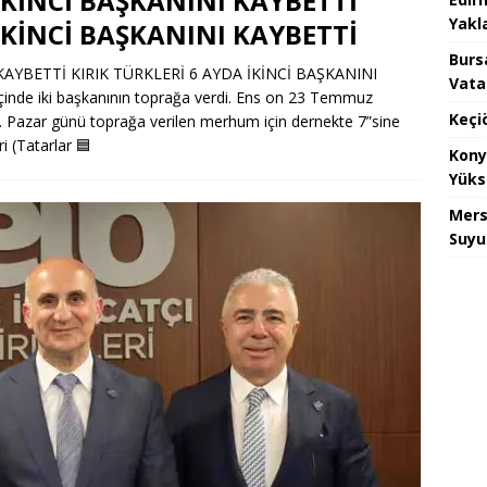
İKİNCİ BAŞKANINI KAYBETTİ
Yakla
İKİNCİ BAŞKANINI KAYBETTİ
Burs
KAYBETTİ KIRIK TÜRKLERİ 6 AYDA İKİNCİ BAŞKANINI
Vata
içinde iki başkanının toprağa verdi. Ens on 23 Temmuz
Keçi
i. Pazar günü toprağa verilen merhum için dernekte 7”sine
i (Tatarlar
🟦
Kony
Yüks
Mers
Suyu