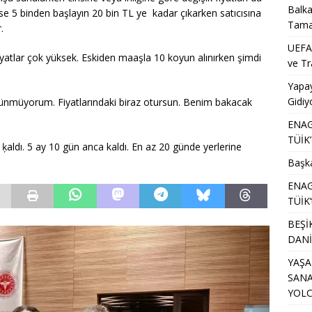
Balka
n ise 5 binden başlayın 20 bin TL ye kadar çıkarken satıcısına
Tama
.
UEFA’
yatlar çok yüksek. Eskiden maaşla 10 koyun alınırken şimdi
ve Tr
Yapa
Gidiy
düşünmüyorum. Fiyatlarındaki biraz otursun. Benim bakacak
ENAG 
TÜİK’
 ķaldı. 5 ay 10 gün anca kaldı. En az 20 günde yerlerine
Başka
ENAG 
TÜİK’
BEŞİ
DANİ
YAŞA
SANA
YOL