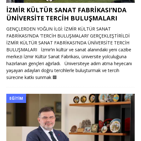
İZMİR KÜLTÜR SANAT FABRİKASI’NDA
ÜNİVERSİTE TERCİH BULUŞMALARI
GENÇLERDEN YOĞUN İLGİ: İZMİR KÜLTÜR SANAT
FABRİKASI’NDA ‘TERCİH BULUŞMALARI’ GERÇEKLEŞTİRİLDİ
İZMİR KÜLTÜR SANAT FABRİKASI’NDA ÜNİVERSİTE TERCİH
BULUŞMALARI İzmir’in kültür ve sanat alanındaki yeni cazibe
merkezi İzmir Kültür Sanat Fabrikası, üniversite yolculuğuna
hazırlanan gençleri ağırladı. Üniversiteye adım atma heyecanı
yaşayan adayları doğru tercihlerle buluşturmak ve tercih
sürecine katkı sunmak
🟦
EĞITIM