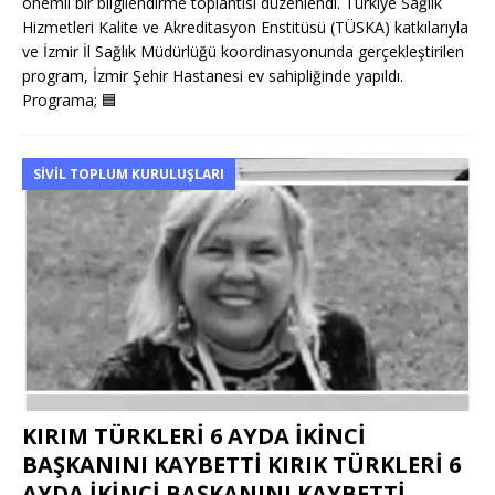
önemli bir bilgilendirme toplantısı düzenlendi. Türkiye Sağlık
Hizmetleri Kalite ve Akreditasyon Enstitüsü (TÜSKA) katkılarıyla
ve İzmir İl Sağlık Müdürlüğü koordinasyonunda gerçekleştirilen
program, İzmir Şehir Hastanesi ev sahipliğinde yapıldı.
Programa;
🟦
SIVIL TOPLUM KURULUŞLARI
KIRIM TÜRKLERİ 6 AYDA İKİNCİ
BAŞKANINI KAYBETTİ KIRIK TÜRKLERİ 6
AYDA İKİNCİ BAŞKANINI KAYBETTİ