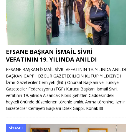
EFSANE BAŞKAN İSMAİL SİVRİ
VEFATININ 19. YILINDA ANILDI
EFSANE BAŞKAN İSMAİL SİVRİ VEFATININ 19. YILINDA ANILDI
BAŞKAN GAPPİ: ÖZGÜR GAZETECİLİĞİN KUTUP YILDIZIYDI
İzmir Gazeteciler Cemiyeti (İGC) Onursal Başkanı ve Türkiye
Gazeteciler Federasyonu (TGF) Kurucu Başkanı İsmail Sivri,
vefatının 19. yılında Alsancak Kıbrıs Şehitleri Caddesi’ndeki
heykeli önünde düzenlenen törenle anıldı. Anma törenine; İzmir
Gazeteciler Cemiyeti Başkanı Dilek Gappi, Konak
🟦
SIYASET