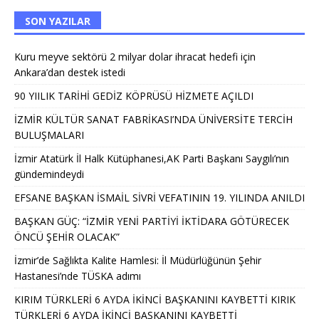
SON YAZILAR
Kuru meyve sektörü 2 milyar dolar ihracat hedefi için
Ankara’dan destek istedi
90 YIILIK TARİHİ GEDİZ KÖPRÜSÜ HİZMETE AÇILDI
İZMİR KÜLTÜR SANAT FABRİKASI’NDA ÜNİVERSİTE TERCİH
BULUŞMALARI
İzmir Atatürk İl Halk Kütüphanesi,AK Parti Başkanı Saygılı’nın
gündemindeydi
EFSANE BAŞKAN İSMAİL SİVRİ VEFATININ 19. YILINDA ANILDI
BAŞKAN GÜÇ: “İZMİR YENİ PARTİYİ İKTİDARA GÖTÜRECEK
ÖNCÜ ŞEHİR OLACAK”
İzmir’de Sağlıkta Kalite Hamlesi: İl Müdürlüğünün Şehir
Hastanesi’nde TÜSKA adımı
KIRIM TÜRKLERİ 6 AYDA İKİNCİ BAŞKANINI KAYBETTİ KIRIK
TÜRKLERİ 6 AYDA İKİNCİ BAŞKANINI KAYBETTİ