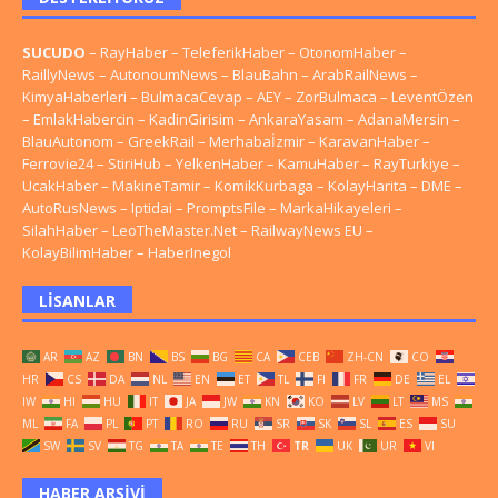
SUCUDO
–
RayHaber
–
TeleferikHaber
–
OtonomHaber
–
RaillyNews
–
AutonoumNews
–
BlauBahn
–
ArabRailNews
–
KimyaHaberleri
–
BulmacaCevap
–
AEY
–
ZorBulmaca
–
LeventÖzen
–
EmlakHabercin
–
KadinGirisim
–
AnkaraYasam
–
AdanaMersin
–
BlauAutonom
–
GreekRail
–
Merhabaİzmir
–
KaravanHaber
–
Ferrovie24
–
StiriHub
–
YelkenHaber
–
KamuHaber
–
RayTurkiye
–
UcakHaber
–
MakineTamir
–
KomikKurbaga
–
KolayHarita
–
DME
–
AutoRusNews
–
Iptidai
–
PromptsFile
–
MarkaHikayeleri
–
SilahHaber
–
LeoTheMaster.Net
–
RailwayNews EU
–
KolayBilimHaber
–
HaberInegol
LISANLAR
AR
AZ
BN
BS
BG
CA
CEB
ZH-CN
CO
HR
CS
DA
NL
EN
ET
TL
FI
FR
DE
EL
IW
HI
HU
IT
JA
JW
KN
KO
LV
LT
MS
ML
FA
PL
PT
RO
RU
SR
SK
SL
ES
SU
SW
SV
TG
TA
TE
TH
TR
UK
UR
VI
HABER ARŞIVI