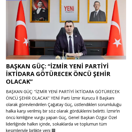
BAŞKAN GÜÇ: “İZMİR YENİ PARTİYİ
İKTİDARA GÖTÜRECEK ÖNCÜ ŞEHİR
OLACAK”
BAŞKAN GÜÇ: “İZMİR YENİ PARTİYİ İKTİDARA GÖTÜRECEK
ÖNCÜ ŞEHİR OLACAK” YENİ Parti İzmir Kurucu İl Başkanı
olarak görevlendirilen Çağatay Güç, üstlendikleri sorumluluğu
halka karşı verilmiş bir söz olarak gördüklerini belirtti. İzmir’in
öncü kimliğine vurgu yapan Güç, Genel Başkan Özgür Özel
liderliğinde halkın içinde, sokaklarda ve toplumun tüm
kesimleriyle birlikte yeni
🟦