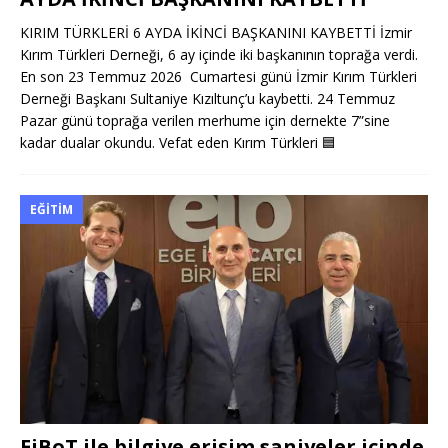
KIRIM TÜRKLERİ 6 AYDA İKİNCİ BAŞKANINI KAYBETTİ İzmir
Kırım Türkleri Derneği, 6 ay içinde iki başkanının toprağa verdi.
En son 23 Temmuz 2026 Cumartesi günü İzmir Kırım Türkleri
Derneği Başkanı Sultaniye Kızıltunç’u kaybetti. 24 Temmuz
Pazar günü toprağa verilen merhume için dernekte 7”sine
kadar dualar okundu. Vefat eden Kırım Türkleri
🟦
EĞITIM
EiBoT ile bilgiye erişim saniyeler içinde