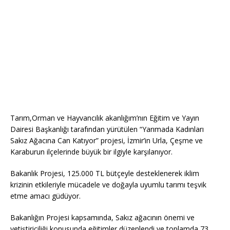
Tarım,Orman ve Hayvancılık akanlığım’nın Eğitim ve Yayın
Dairesi Başkanlığı tarafından yürütülen “Yarımada Kadınları
Sakız Ağacına Can Katıyor” projesi, İzmir’in Urla, Çeşme ve
Karaburun ilçelerinde büyük bir ilgiyle karşılanıyor.
Bakanlık Projesi, 125.000 TL bütçeyle desteklenerek iklim
krizinin etkileriyle mücadele ve doğayla uyumlu tarımı teşvik
etme amacı güdüyor.
Bakanlığın Projesi kapsamında, Sakız ağacının önemi ve
yetiştiriciliği konusunda eğitimler düzenlendi ve toplamda 73