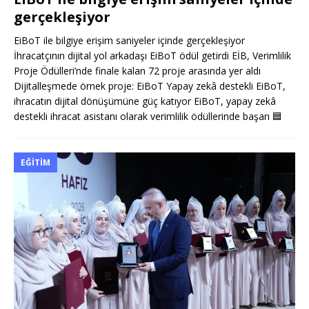
gerçekleşiyor
EiBoT ile bilgiye erişim saniyeler içinde gerçekleşiyor
İhracatçının dijital yol arkadaşı EiBoT ödül getirdi EİB, Verimlilik
Proje Ödülleri’nde finale kalan 72 proje arasında yer aldı
Dijitalleşmede örnek proje: EiBoT Yapay zekâ destekli EiBoT,
ihracatın dijital dönüşümüne güç katıyor EiBoT, yapay zekâ
destekli ihracat asistanı olarak verimlilik ödüllerinde başarı
🟦
EĞITIM