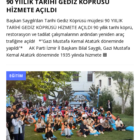
90 YIILIK TARİHİ GEDİZ KÖPRÜSÜ
HİZMETE AÇILDI
Başkan Saygılı’dan Tarihi Gediz Köprüsü müjdesi 90 YIILIK
TARİHİ GEDİZ KÖPRÜSÜ HİZMETE AÇILDI 90 yıllık tarihi köprü,
restorasyon ve tadilat çalışmalarının ardından yeniden araç
trafiğine açıldı! *”Gazi Mustafa Kemal Atatürk döneminde
yapıldı”* AK Parti İzmir İl Başkanı Bilal Saygılı, Gazi Mustafa
Kemal Atatürk döneminde 1935 yılında hizmete
🟦
EĞITIM