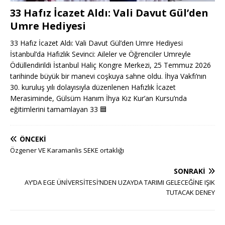
33 Hafız İcazet Aldı: Vali Davut Gül’den
Umre Hediyesi
33 Hafız İcazet Aldı: Vali Davut Gül’den Umre Hediyesi
İstanbul’da Hafızlık Sevinci: Aileler ve Öğrenciler Umreyle
Ödüllendirildi İstanbul Haliç Kongre Merkezi, 25 Temmuz 2026
tarihinde büyük bir manevi coşkuya sahne oldu. İhya Vakfı’nın
30. kuruluş yılı dolayısıyla düzenlenen Hafızlık İcazet
Merasiminde, Gülsüm Hanım İhya Kız Kur’an Kursu’nda
eğitimlerini tamamlayan 33
🟦
ÖNCEKI
Özgener VE Karamanlis SEKE ortaklığı
SONRAKI
AY’DA EGE ÜNİVERSİTESİ’NDEN UZAYDA TARIMI GELECEĞİNE IŞIK
TUTACAK DENEY