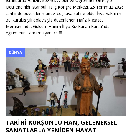
İstanbul’da Hafızlık Sevinci: Aileler ve Öğrenciler Umreyle
Ödüllendirildi İstanbul Haliç Kongre Merkezi, 25 Temmuz 2026
tarihinde büyük bir manevi coşkuya sahne oldu. İhya Vakfı’nın
30. kuruluş yılı dolayısıyla düzenlenen Hafızlık İcazet
Merasiminde, Gülsüm Hanım İhya Kız Kur’an Kursu’nda
eğitimlerini tamamlayan 33
🟦
DÜNYA
TARİHİ KURŞUNLU HAN, GELENEKSEL
SANATLARLA YENİDEN HAYAT