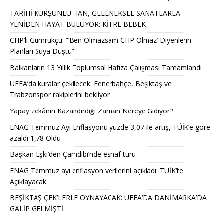
TARİHİ KURŞUNLU HAN, GELENEKSEL SANATLARLA
YENİDEN HAYAT BULUYOR: KİTRE BEBEK
CHP’li Gümrükçü: “’Ben Olmazsam CHP Olmaz’ Diyenlerin
Planları Suya Düştü”
Balkanların 13 Yıllık Toplumsal Hafıza Çalışması Tamamlandı
UEFA’da kuralar çekilecek: Fenerbahçe, Beşiktaş ve
Trabzonspor rakiplerini bekliyor!
Yapay zekânın Kazandırdığı Zaman Nereye Gidiyor?
ENAG Temmuz Ayı Enflasyonu yüzde 3,07 ile artış, TÜİK’e göre
azaldı 1,78 Oldu
Başkan Eşki’den Çamdibi’nde esnaf turu
ENAG Temmuz ayı enflasyon verilerini açıkladı: TÜİK’te
Açıklayacak
BEŞİKTAŞ ÇEK’LERLE OYNAYACAK: UEFA’DA DANİMARKA’DA
GALİP GELMİŞTİ