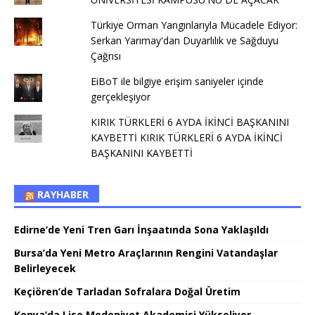
Türkiye Orman Yangınlarıyla Mücadele Ediyor:
Serkan Yarımay'dan Duyarlılık ve Sağduyu
Çağrısı
EiBoT ile bilgiye erişim saniyeler içinde
gerçekleşiyor
KIRIK TÜRKLERİ 6 AYDA İKİNCİ BAŞKANINI
KAYBETTİ KIRIK TÜRKLERİ 6 AYDA İKİNCİ
BAŞKANINI KAYBETTİ
RAYHABER
Edirne’de Yeni Tren Garı İnşaatında Sona Yaklaşıldı
Bursa’da Yeni Metro Araçlarının Rengini Vatandaşlar
Belirleyecek
Keçiören’de Tarladan Sofralara Doğal Üretim
Konya’da Lise Medeniyet Akademisi Yükseliyor