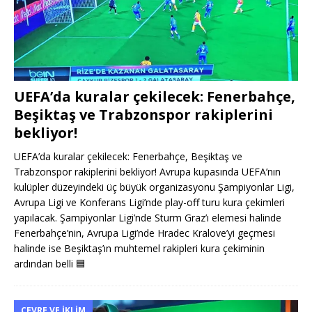
UEFA’da kuralar çekilecek: Fenerbahçe,
Beşiktaş ve Trabzonspor rakiplerini
bekliyor!
UEFA’da kuralar çekilecek: Fenerbahçe, Beşiktaş ve
Trabzonspor rakiplerini bekliyor! Avrupa kupasında UEFA’nın
kulüpler düzeyindeki üç büyük organizasyonu Şampiyonlar Ligi,
Avrupa Ligi ve Konferans Ligi’nde play-off turu kura çekimleri
yapılacak. Şampiyonlar Ligi’nde Sturm Graz’ı elemesi halinde
Fenerbahçe’nin, Avrupa Ligi’nde Hradec Kralove’yi geçmesi
halinde ise Beşiktaş’ın muhtemel rakipleri kura çekiminin
ardından belli
🟦
ÇEVRE VE İKLIM