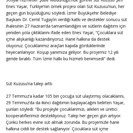
Enes Yaşar, Türkiye’nin örnek projesi olan Süt Kuzusu’nun, her
geçen gün büyüdüğünü söyledi. İzmir Büyükşehir Belediye
Başkanı Dr. Cemil Tugay’ın verdiği katkı ve destekler sonucu süt
ihalesinin 27 Haziran’da tamamlandığını ve sütlerin dağıtımı için
yeniden yola çıktıklarını ifade eden Enes Yaşar, “Çocuklara süt
içme alışkanlığı kazandırıyoruz. Hane halkına da destek
oluyoruz. Çocuklarımız araçları kapıda gördüklerinde
heyecanlanıyor. Koşup yanımıza geliyor. Bu projemiz 12 yılı
geride bıraktı. Tüm İzmir halkı bu hizmeti benimsedi” dedi.
Süt Kuzusu’na talep arttı
27 Temmuz’a kadar 105 bin çocuğa süt ulaştırmış olacaklarını,
29 Temmuz’da da ikinci dağıtımın başlayacağını belirten Yaşar,
şunları söyledi: “Bu projeyle çocuklarımızı, aileleri ve üretici
kooperatiflerimizi destekliyoruz. Talep her geçen gün artıyor.
Çünkü herkes evine süt almak zorunda. Bu projemizle hane
halkına ciddi bir destek sağlanıyor. Çocuklara süt içme