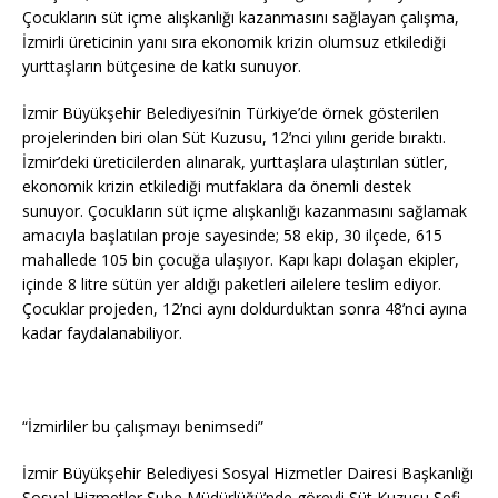
Çocukların süt içme alışkanlığı kazanmasını sağlayan çalışma,
İzmirli üreticinin yanı sıra ekonomik krizin olumsuz etkilediği
yurttaşların bütçesine de katkı sunuyor.
İzmir Büyükşehir Belediyesi’nin Türkiye’de örnek gösterilen
projelerinden biri olan Süt Kuzusu, 12’nci yılını geride bıraktı.
İzmir’deki üreticilerden alınarak, yurttaşlara ulaştırılan sütler,
ekonomik krizin etkilediği mutfaklara da önemli destek
sunuyor. Çocukların süt içme alışkanlığı kazanmasını sağlamak
amacıyla başlatılan proje sayesinde; 58 ekip, 30 ilçede, 615
mahallede 105 bin çocuğa ulaşıyor. Kapı kapı dolaşan ekipler,
içinde 8 litre sütün yer aldığı paketleri ailelere teslim ediyor.
Çocuklar projeden, 12’nci aynı doldurduktan sonra 48’nci ayına
kadar faydalanabiliyor.
“İzmirliler bu çalışmayı benimsedi”
İzmir Büyükşehir Belediyesi Sosyal Hizmetler Dairesi Başkanlığı
Sosyal Hizmetler Şube Müdürlüğü’nde görevli Süt Kuzusu Şefi