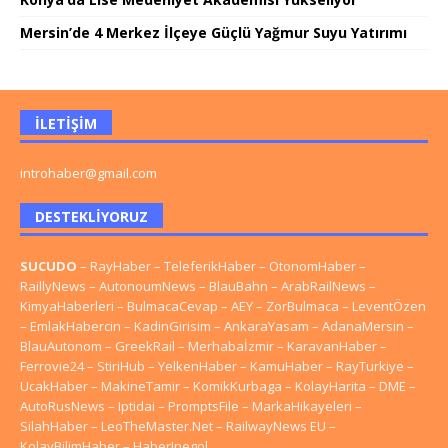
Mersin’de 4 Merkez İlçeye Güçlü Yağmur Suyu Yatırımı
İLETIŞIM
introhaber@gmail.com
DESTEKLIYORUZ
SUCUDO
–
RayHaber
–
TeleferikHaber
–
OtonomHaber
–
RaillyNews
–
AutonoumNews
–
BlauBahn
–
ArabRailNews
–
KimyaHaberleri
–
BulmacaCevap
–
AEY
–
ZorBulmaca
–
LeventÖzen
–
EmlakHabercin
–
KadinGirisim
–
AnkaraYasam
–
AdanaMersin
–
BlauAutonom
–
GreekRail
–
Merhabaİzmir
–
KaravanHaber
–
Ferrovie24
–
StiriHub
–
YelkenHaber
–
KamuHaber
–
RayTurkiye
–
UcakHaber
–
MakineTamir
–
KomikKurbaga
–
KolayHarita
–
DME
–
AutoRusNews
–
Iptidai
–
PromptsFile
–
MarkaHikayeleri
–
SilahHaber
–
LeoTheMaster.Net
–
RailwayNews EU
–
KolayBilimHaber
–
HaberInegol