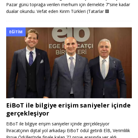
Pazar günü toprağa verilen merhum için dernekte 7”sine kadar
dualar okundu. Vefat eden Kırım Türkleri (Tatarlar
🟦
EĞITIM
EiBoT ile bilgiye erişim saniyeler içinde
gerçekleşiyor
EiBoT ile bilgiye erişim saniyeler içinde gerçekleşiyor
İhracatçının dijital yol arkadaşı EiBoT ödül getirdi EİB, Verimlilik
Proje Ödülleri’nde finale kalan 72 proje arasında yer aldı