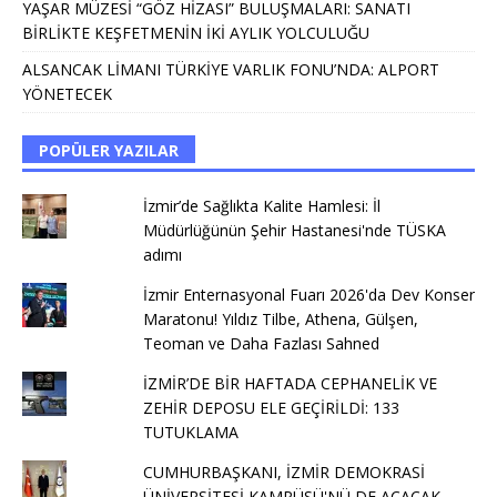
YAŞAR MÜZESİ “GÖZ HİZASI” BULUŞMALARI: SANATI
BİRLİKTE KEŞFETMENİN İKİ AYLIK YOLCULUĞU
ALSANCAK LİMANI TÜRKİYE VARLIK FONU’NDA: ALPORT
YÖNETECEK
POPÜLER YAZILAR
İzmir’de Sağlıkta Kalite Hamlesi: İl
Müdürlüğünün Şehir Hastanesi'nde TÜSKA
adımı
İzmir Enternasyonal Fuarı 2026'da Dev Konser
Maratonu! Yıldız Tilbe, Athena, Gülşen,
Teoman ve Daha Fazlası Sahned
İZMİR’DE BİR HAFTADA CEPHANELİK VE
ZEHİR DEPOSU ELE GEÇİRİLDİ: 133
TUTUKLAMA
CUMHURBAŞKANI, İZMİR DEMOKRASİ
ÜNİVERSİTESİ KAMPÜSÜ'NÜ DE AÇACAK