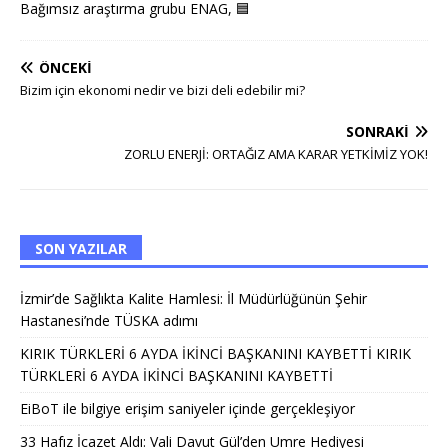
Bağımsız araştırma grubu ENAG,
🟦
ÖNCEKI
Bizim için ekonomi nedir ve bizi deli edebilir mi?
SONRAKI
ZORLU ENERJİ: ORTAĞIZ AMA KARAR YETKİMİZ YOK!
SON YAZILAR
İzmir’de Sağlıkta Kalite Hamlesi: İl Müdürlüğünün Şehir
Hastanesi’nde TÜSKA adımı
KIRIK TÜRKLERİ 6 AYDA İKİNCİ BAŞKANINI KAYBETTİ KIRIK
TÜRKLERİ 6 AYDA İKİNCİ BAŞKANINI KAYBETTİ
EiBoT ile bilgiye erişim saniyeler içinde gerçekleşiyor
33 Hafız İcazet Aldı: Vali Davut Gül’den Umre Hediyesi