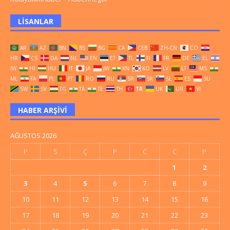
LISANLAR
AR
AZ
BN
BS
BG
CA
CEB
ZH-CN
CO
HR
CS
DA
NL
EN
ET
TL
FI
FR
DE
EL
IW
HI
HU
IT
JA
JW
KN
KO
LV
LT
MS
ML
FA
PL
PT
RO
RU
SR
SK
SL
ES
SU
SW
SV
TG
TA
TE
TH
TR
UK
UR
VI
HABER ARŞIVI
AĞUSTOS 2026
P
S
Ç
P
C
C
P
1
2
3
4
5
6
7
8
9
10
11
12
13
14
15
16
17
18
19
20
21
22
23