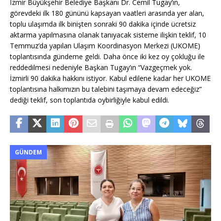
İzmir Büyükşehir Belediye Başkanı Dr. Cemil Tugay’ın,
görevdeki ilk 180 gününü kapsayan vaatleri arasında yer alan,
toplu ulaşımda ilk binişten sonraki 90 dakika içinde ücretsiz
aktarma yapılmasına olanak tanıyacak sisteme ilişkin teklif, 10
Temmuz’da yapılan Ulaşım Koordinasyon Merkezi (UKOME)
toplantısında gündeme geldi. Daha önce iki kez oy çokluğu ile
reddedilmesi nedeniyle Başkan Tugay’ın “Vazgeçmek yok.
İzmirli 90 dakika hakkını istiyor. Kabul edilene kadar her UKOME
toplantısına halkımızın bu talebini taşımaya devam edeceğiz”
dediği teklif, son toplantıda oybirliğiyle kabul edildi.
GÜNDEM