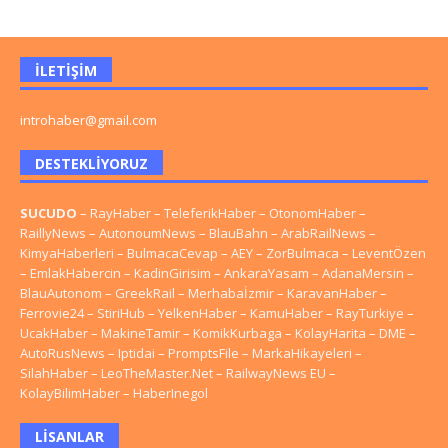
İLETIŞIM
introhaber@gmail.com
DESTEKLIYORUZ
SUCUDO
–
RayHaber
–
TeleferikHaber
–
OtonomHaber
–
RaillyNews
–
AutonoumNews
–
BlauBahn
–
ArabRailNews
–
KimyaHaberleri
–
BulmacaCevap
–
AEY
–
ZorBulmaca
–
LeventÖzen
–
EmlakHabercin
–
KadinGirisim
–
AnkaraYasam
–
AdanaMersin
–
BlauAutonom
–
GreekRail
–
Merhabaİzmir
–
KaravanHaber
–
Ferrovie24
–
StiriHub
–
YelkenHaber
–
KamuHaber
–
RayTurkiye
–
UcakHaber
–
MakineTamir
–
KomikKurbaga
–
KolayHarita
–
DME
–
AutoRusNews
–
Iptidai
–
PromptsFile
–
MarkaHikayeleri
–
SilahHaber
–
LeoTheMaster.Net
–
RailwayNews EU
–
KolayBilimHaber
–
HaberInegol
LISANLAR