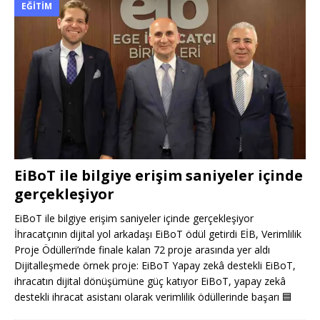
EĞITIM
EiBoT ile bilgiye erişim saniyeler içinde
gerçekleşiyor
EiBoT ile bilgiye erişim saniyeler içinde gerçekleşiyor
İhracatçının dijital yol arkadaşı EiBoT ödül getirdi EİB, Verimlilik
Proje Ödülleri’nde finale kalan 72 proje arasında yer aldı
Dijitalleşmede örnek proje: EiBoT Yapay zekâ destekli EiBoT,
ihracatın dijital dönüşümüne güç katıyor EiBoT, yapay zekâ
destekli ihracat asistanı olarak verimlilik ödüllerinde başarı
🟦