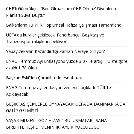
CHP’li Gümrükçü: “’Ben Olmazsam CHP Olmaz’ Diyenlerin
Planları Suya Düştü”
Balkanların 13 Yıllık Toplumsal Hafıza Çalışması Tamamlandı
UEFA’da kuralar çekilecek: Fenerbahçe, Beşiktaş ve
Trabzonspor rakiplerini bekliyor!
Yapay zekânın Kazandırdığı Zaman Nereye Gidiyor?
ENAG Temmuz Ayı Enflasyonu yüzde 3,07 ile artış, TÜİK’e göre
azaldı 1,78 Oldu
Başkan Eşki’den Çamdibi’nde esnaf turu
ENAG Temmuz ayı enflasyon verilerini açıkladı: TÜİK’te
Açıklayacak
BEŞİKTAŞ ÇEK’LERLE OYNAYACAK: UEFA’DA DANİMARKA’DA
GALİP GELMİŞTİ
YAŞAR MÜZESİ “GÖZ HİZASI” BULUŞMALARI: SANATI
BİRLİKTE KEŞFETMENİN İKİ AYLIK YOLCULUĞU