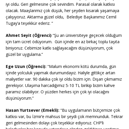
iyi oldu. Geri gelmesine çok sevindim. Parasal olarak katkısı
olacak. Maaşlarımız çok düşük, her şeyden kısarak yaşamaya
çalışıyoruz. Aktarma güzel oldu, Belediye Başkanımız Cemil
Tugay’a teşekkür ederiz. ”
Ahmet Seyit (Öğrenci)
“Şu an üniversiteye geçecek olduğum
için tam ücret ödüyorum. Gün içinde en az birkaç toplu taşıta
biniyoruz. Cebimize katkı sağlayacağını düşünüyorum, çok
güzel bir uygulama.”
Ege Uzun (Öğrenci):
“Malum ekonomi kötü durumda, gün
içinde yolculuk yapmak durumundayız. Haliyle gittikçe artan
maliyetler var. 90 dakika çok iyi oldu bizim için. Dışarı çıkmamız
gerekiyor. Ulaşıma harcadığımız 5-10 TL birikip bizim kahve
paramız olabiliyor. O yüzden herkes için çok iyi olacağını
düşünüyorum.”
Hasan Yurtsever (Emekli):
“Bu uygulamanın bütçemize çok
katkısı var, bu İzmir’e mahsus bir şeydi çok memnunduk. Tekrar
geri gelmesinden dolayı çok teşekkür ediyoruz. CHP’li