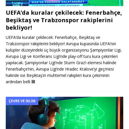
UEFA’da kuralar çekilecek: Fenerbahçe,
Beşiktaş ve Trabzonspor rakiplerini
bekliyor!
UEFA’da kuralar çekilecek: Fenerbahçe, Beşiktaş ve
Trabzonspor rakiplerini bekliyor! Avrupa kupasında UEFA’nın
kulüpler düzeyindeki üç büyük organizasyonu Şampiyonlar Ligi,
Avrupa Ligi ve Konferans Ligi’nde play-off turu kura çekimleri
yapılacak. Şampiyonlar Ligi’nde Sturm Graz’ı elemesi halinde
Fenerbahçe’nin, Avrupa Ligi’nde Hradec Kralove’yi geçmesi
halinde ise Beşiktaş’ın muhtemel rakipleri kura çekiminin
ardından belli
🟦
ÇEVRE VE İKLIM