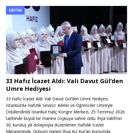
EĞITIM
33 Hafız İcazet Aldı: Vali Davut Gül’den
Umre Hediyesi
33 Hafız İcazet Aldı: Vali Davut Gül’den Umre Hediyesi
İstanbul’da Hafızlık Sevinci: Aileler ve Öğrenciler Umreyle
Ödüllendirildi İstanbul Haliç Kongre Merkezi, 25 Temmuz 2026
tarihinde büyük bir manevi coşkuya sahne oldu. İhya Vakfı’nın
30. kuruluş yılı dolayısıyla düzenlenen Hafızlık İcazet
Merasiminde, Gülsüm Hanım İhya Kız Kur’an Kursu’nda