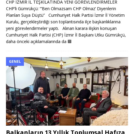
CHP İZMİR İL TEŞKİLATINDA YENİ GÖREVLENDİRMELER
CHP’li Gümrükçü: “’Ben Olmazsam CHP Olmaz’ Diyenlerin
Planları Suya Düştü” Cumhuriyet Halk Partisi İzmir İl Yönetim
Kurulu, gerçekleştirdiği son toplantısında ilçe başkanlıklarına
yeni görevlendirmeler yaptı. Alınan karara ilişkin konuşan
Cumhuriyet Halk Partisi (CHP) İzmir İl Başkanı Utku Gümrükçü,
daha önceki açıklamalarında da
🟦
GENEL
Balkanların 13 Yıllık Toplumsal Hafıza