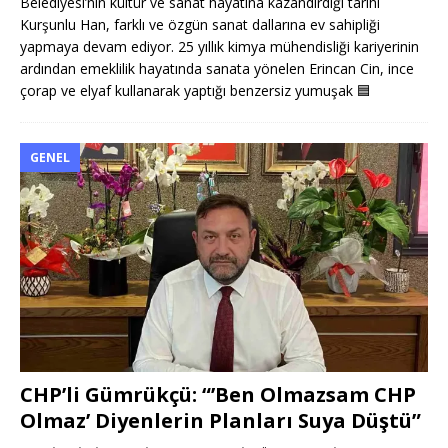
Belediyesi’nin kültür ve sanat hayatına kazandırdığı tarihi
Kurşunlu Han, farklı ve özgün sanat dallarına ev sahipliği
yapmaya devam ediyor. 25 yıllık kimya mühendisliği kariyerinin
ardından emeklilik hayatında sanata yönelen Erincan Cin, ince
çorap ve elyaf kullanarak yaptığı benzersiz yumuşak
🟦
GENEL
CHP’li Gümrükçü: “’Ben Olmazsam CHP
Olmaz’ Diyenlerin Planları Suya Düştü”