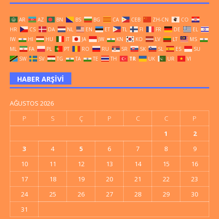
AR
AZ
BN
BS
BG
CA
CEB
ZH-CN
CO
HR
CS
DA
NL
EN
ET
TL
FI
FR
DE
EL
IW
HI
HU
IT
JA
JW
KN
KO
LV
LT
MS
ML
FA
PL
PT
RO
RU
SR
SK
SL
ES
SU
SW
SV
TG
TA
TE
TH
TR
UK
UR
VI
HABER ARŞIVI
AĞUSTOS 2026
P
S
Ç
P
C
C
P
1
2
3
4
5
6
7
8
9
10
11
12
13
14
15
16
17
18
19
20
21
22
23
24
25
26
27
28
29
30
31