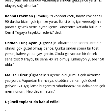
belediyeler her konuda vatandaşa elinden geldiğince yardımcı
oluyor, sağ olsunlar.”
Rahmi Erakman (Emekli):
“Ekonomi kötü, hayat çok pahalı.
90 dakika bizim çok işimize yarar. İkinci biniş için vereceğimiz
parayla gevrek yeriz, ayran içeriz. Bütçemize katkıda bulunur.
Cemil Tugay’a teşekkür ederiz” dedi.
Osman Tunç Ayan (Öğrenci):
“Aktarmadan sonra ücretsiz
olması çok güzel olmuş bence. Çünkü ondan sonra bir tost
yersin, kahve ya da çay içersin. Okula gidiyorsun bir önceki
sene tost 9 liraydı, bu sene 40 lira olmuş. Enflasyon yüzde 150
oldu.”
Melisa Türer (Öğrenci):
“Öğrenci olduğumuz çok aktarma
yapıyoruz. Vapurdan tramvaya, otobüse derken çok ücret
gidiyor. Bu uygulama bütçemizi rahatlatacak. 90 dakikadan çok
memnunum. Hep devam etsin.”
Üçüncü toplantıda kabul edildi