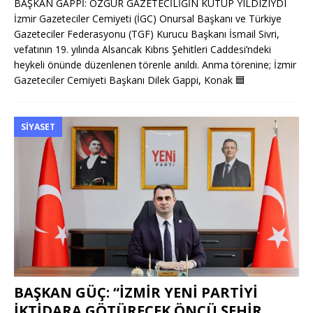
BAŞKAN GAPPİ: ÖZGÜR GAZETECİLİĞİN KUTUP YILDIZIYDI
İzmir Gazeteciler Cemiyeti (İGC) Onursal Başkanı ve Türkiye
Gazeteciler Federasyonu (TGF) Kurucu Başkanı İsmail Sivri,
vefatının 19. yılında Alsancak Kıbrıs Şehitleri Caddesi’ndeki
heykeli önünde düzenlenen törenle anıldı. Anma törenine; İzmir
Gazeteciler Cemiyeti Başkanı Dilek Gappi, Konak
🟦
SIYASET
BAŞKAN GÜÇ: “İZMİR YENİ PARTİYİ
İKTİDARA GÖTÜRECEK ÖNCÜ ŞEHİR