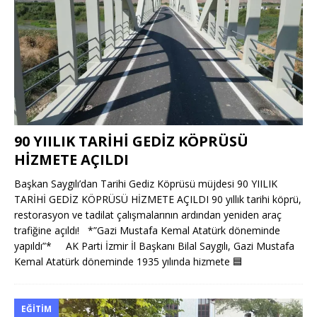
90 YIILIK TARİHİ GEDİZ KÖPRÜSÜ
HİZMETE AÇILDI
Başkan Saygılı’dan Tarihi Gediz Köprüsü müjdesi 90 YIILIK
TARİHİ GEDİZ KÖPRÜSÜ HİZMETE AÇILDI 90 yıllık tarihi köprü,
restorasyon ve tadilat çalışmalarının ardından yeniden araç
trafiğine açıldı! *”Gazi Mustafa Kemal Atatürk döneminde
yapıldı”* AK Parti İzmir İl Başkanı Bilal Saygılı, Gazi Mustafa
Kemal Atatürk döneminde 1935 yılında hizmete
🟦
EĞITIM