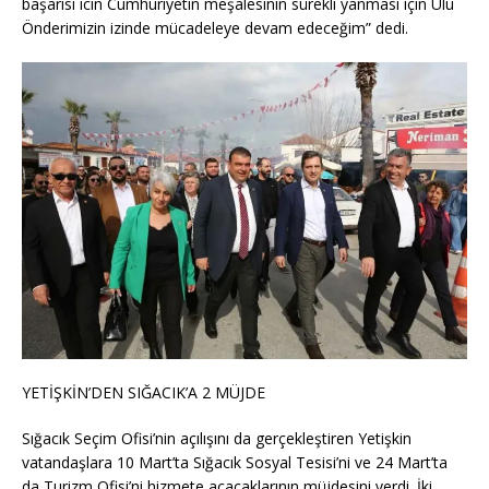
başarısı icin Cumhuriyetin meşalesinin sürekli yanması için Ulu
Önderimizin izinde mücadeleye devam edeceğim” dedi.
YETİŞKİN’DEN SIĞACIK’A 2 MÜJDE
Sığacık Seçim Ofisi’nin açılışını da gerçekleştiren Yetişkin
vatandaşlara 10 Mart’ta Sığacık Sosyal Tesisi’ni ve 24 Mart’ta
da Turizm Ofisi’ni hizmete açacaklarının müjdesini verdi. İki