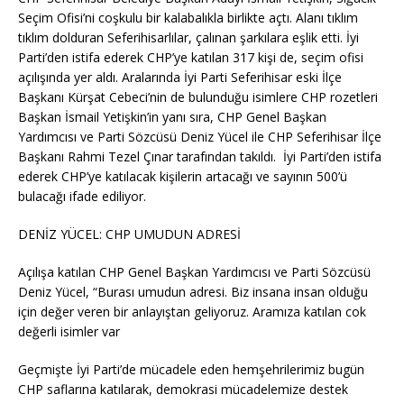
Seçim Ofisi’ni coşkulu bir kalabalıkla birlikte açtı. Alanı tıklım
tıklım dolduran Seferihisarlılar, çalınan şarkılara eşlik etti. İyi
Parti’den istifa ederek CHP’ye katılan 317 kişi de, seçim ofisi
açılışında yer aldı. Aralarında İyi Parti Seferihisar eski İlçe
Başkanı Kürşat Cebeci’nin de bulunduğu isimlere CHP rozetleri
Başkan İsmail Yetişkin’in yanı sıra, CHP Genel Başkan
Yardımcısı ve Parti Sözcüsü Deniz Yücel ile CHP Seferihisar İlçe
Başkanı Rahmi Tezel Çınar tarafından takıldı. İyi Parti’den istifa
ederek CHP’ye katılacak kişilerin artacağı ve sayının 500’ü
bulacağı ifade ediliyor.
DENİZ YÜCEL: CHP UMUDUN ADRESİ
Açılışa katılan CHP Genel Başkan Yardımcısı ve Parti Sözcüsü
Deniz Yücel, “Burası umudun adresi. Biz insana insan olduğu
için değer veren bir anlayıştan geliyoruz. Aramıza katılan cok
değerli isimler var
Geçmişte İyi Parti’de mücadele eden hemşehrilerimiz bugün
CHP saflarına katılarak, demokrasi mücadelemize destek