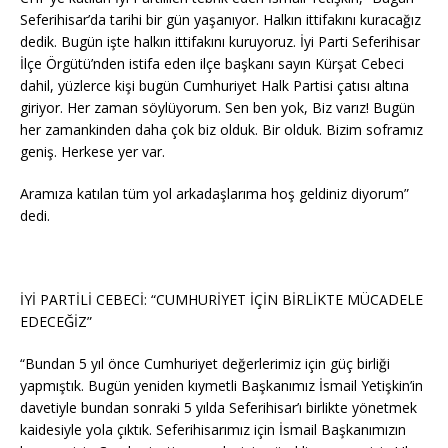
Seferihisar’da tarihi bir gün yaşanıyor. Halkın ittifakını kuracağız
dedik. Bugün işte halkın ittifakını kuruyoruz. İyi Parti Seferihisar
İlçe Örgütü’nden istifa eden ilçe başkanı sayın Kürşat Cebeci
dahil, yüzlerce kişi bugün Cumhuriyet Halk Partisi çatısı altına
giriyor. Her zaman söylüyorum. Sen ben yok, Biz varız! Bugün
her zamankinden daha çok biz olduk. Bir olduk. Bizim soframız
geniş. Herkese yer var.
Aramıza katılan tüm yol arkadaşlarıma hoş geldiniz diyorum”
dedi.
İYİ PARTİLİ CEBECİ: “CUMHURİYET İÇİN BİRLİKTE MÜCADELE
EDECEĞİZ”
“Bundan 5 yıl önce Cumhuriyet değerlerimiz için güç birliği
yapmıştık. Bugün yeniden kıymetli Başkanımız İsmail Yetişkin’in
davetiyle bundan sonraki 5 yılda Seferihisar’ı birlikte yönetmek
kaidesiyle yola çıktık. Seferihisarımız için İsmail Başkanımızın