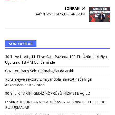
SONRAKI
DAĞ’IN İZMİR GENÇLİK LANSMANI
SON YAZILAR
30 TL’ye Üretti, 11 TL’ye Sattı Pazarda 100 TL: Üzümdeki Fiyat
Uçurumu TBMM Gündeminde
Gazeteci Barış Selçuk Karabağlar’da anıldı
Kuru meyve sektörü 2 milyar dolar ihracat hedefi için
Ankara’dan destek istedi
90 YIILIK TARİHİ GEDİZ KÖPRÜSÜ HİZMETE AÇILDI
İZMİR KÜLTÜR SANAT FABRİKASI’NDA ÜNİVERSİTE TERCİH
BULUŞMALARI