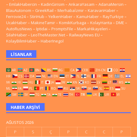
–
EmlakHabercin
–
KadinGirisim
–
AnkaraYasam
–
AdanaMersin
–
BlauAutonom
–
GreekRail
–
Merhabaİzmir
–
KaravanHaber
–
Ferrovie24
–
StiriHub
–
YelkenHaber
–
KamuHaber
–
RayTurkiye
–
UcakHaber
–
MakineTamir
–
KomikKurbaga
–
KolayHarita
–
DME
–
AutoRusNews
–
Iptidai
–
PromptsFile
–
MarkaHikayeleri
–
SilahHaber
–
LeoTheMaster.Net
–
RailwayNews EU
–
KolayBilimHaber
–
HaberInegol
LISANLAR
AR
AZ
BN
BS
BG
CA
CEB
ZH-CN
CO
HR
CS
DA
NL
EN
ET
TL
FI
FR
DE
EL
IW
HI
HU
IT
JA
JW
KN
KO
LV
LT
MS
ML
FA
PL
PT
RO
RU
SR
SK
SL
ES
SU
SW
SV
TG
TA
TE
TH
TR
UK
UR
VI
HABER ARŞIVI
AĞUSTOS 2026
P
S
Ç
P
C
C
P