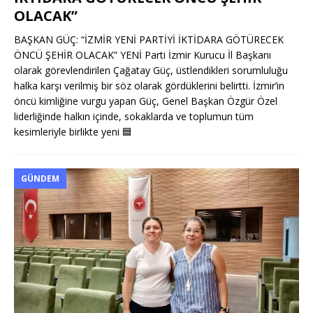
OLACAK”
BAŞKAN GÜÇ: “İZMİR YENİ PARTİYİ İKTİDARA GÖTÜRECEK
ÖNCÜ ŞEHİR OLACAK” YENİ Parti İzmir Kurucu İl Başkanı
olarak görevlendirilen Çağatay Güç, üstlendikleri sorumluluğu
halka karşı verilmiş bir söz olarak gördüklerini belirtti. İzmir’in
öncü kimliğine vurgu yapan Güç, Genel Başkan Özgür Özel
liderliğinde halkın içinde, sokaklarda ve toplumun tüm
kesimleriyle birlikte yeni
🟦
GÜNDEM