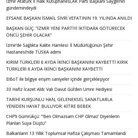
İzmir Atatürk İl Halk Kütüphanesi,AK Parti Başkanı Saygılı’nın
gündemindeydi
EFSANE BAŞKAN İSMAİL SİVRİ VEFATININ 19. YILINDA ANILDI
BAŞKAN GÜÇ: “İZMİR YENİ PARTİYİ İKTİDARA GÖTÜRECEK
ÖNCÜ ŞEHİR OLACAK”
İzmir’de Sağlıkta Kalite Hamlesi: İl Müdürlüğünün Şehir
Hastanesi’nde TÜSKA adımı
KIRIM TÜRKLERİ 6 AYDA İKİNCİ BAŞKANINI KAYBETTİ KIRIK
TÜRKLERİ 6 AYDA İKİNCİ BAŞKANINI KAYBETTİ
EiBoT ile bilgiye erişim saniyeler içinde gerçekleşiyor
33 Hafız İcazet Aldı: Vali Davut Gül’den Umre Hediyesi
TARİHİ KURŞUNLU HAN, GELENEKSEL SANATLARLA
YENİDEN HAYAT BULUYOR: KİTRE BEBEK
CHP’li Gümrükçü: “’Ben Olmazsam CHP Olmaz’ Diyenlerin
Planları Suya Düştü”
Balkanların 13 Yıllık Toplumsal Hafıza Çalışması Tamamlandı