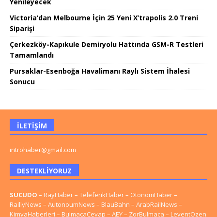
Yenileyecek
Victoria’dan Melbourne İçin 25 Yeni X’trapolis 2.0 Treni
Siparişi
Çerkezköy-Kapıkule Demiryolu Hattında GSM-R Testleri
Tamamlandı
Pursaklar-Esenboğa Havalimanı Raylı Sistem İhalesi
Sonucu
İLETIŞIM
introhaber@gmail.com
DESTEKLIYORUZ
SUCUDO
–
RayHaber
–
TeleferikHaber
–
OtonomHaber
–
RaillyNews
–
AutonoumNews
–
BlauBahn
–
ArabRailNews
–
KimyaHaberleri
–
BulmacaCevap
–
AEY
–
ZorBulmaca
–
LeventÖzen