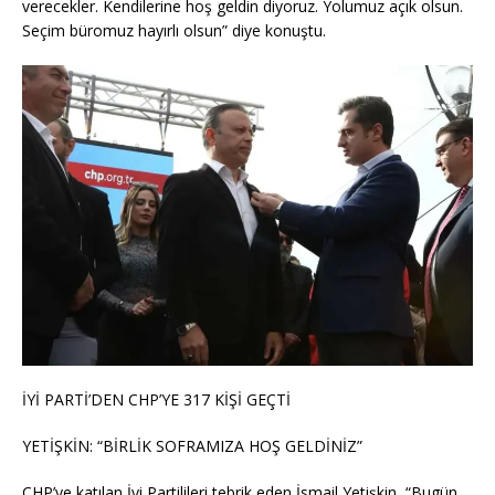
verecekler. Kendilerine hoş geldin diyoruz. Yolumuz açık olsun.
Seçim büromuz hayırlı olsun” diye konuştu.
İYİ PARTİ’DEN CHP’YE 317 KİŞİ GEÇTİ
YETİŞKİN: “BİRLİK SOFRAMIZA HOŞ GELDİNİZ”
CHP’ye katılan İyi Partilileri tebrik eden İsmail Yetişkin, “Bugün