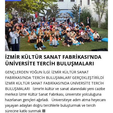
İZMİR KÜLTÜR SANAT FABRİKASI’NDA
ÜNİVERSİTE TERCİH BULUŞMALARI
GENÇLERDEN YOĞUN İLGİ: İZMİR KÜLTÜR SANAT
FABRİKASI’NDA ‘TERCİH BULUŞMALARI’ GERÇEKLEŞTİRİLDİ
İZMİR KÜLTÜR SANAT FABRİKASI’NDA ÜNİVERSİTE TERCİH
BULUŞMALARI İzmir’in kültür ve sanat alanındaki yeni cazibe
merkezi İzmir Kültür Sanat Fabrikası, üniversite yolculuğuna
hazırlanan gençleri ağırladı. Üniversiteye adım atma heyecanı
yaşayan adayları doğru tercihlerle buluşturmak ve tercih
sürecine katkı sunmak
🟦