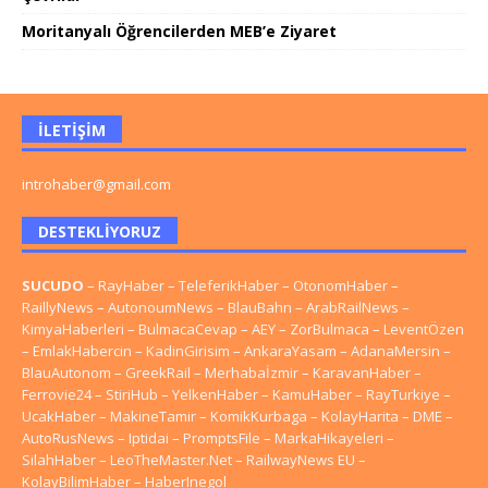
Moritanyalı Öğrencilerden MEB’e Ziyaret
İLETIŞIM
introhaber@gmail.com
DESTEKLIYORUZ
SUCUDO
–
RayHaber
–
TeleferikHaber
–
OtonomHaber
–
RaillyNews
–
AutonoumNews
–
BlauBahn
–
ArabRailNews
–
KimyaHaberleri
–
BulmacaCevap
–
AEY
–
ZorBulmaca
–
LeventÖzen
–
EmlakHabercin
–
KadinGirisim
–
AnkaraYasam
–
AdanaMersin
–
BlauAutonom
–
GreekRail
–
Merhabaİzmir
–
KaravanHaber
–
Ferrovie24
–
StiriHub
–
YelkenHaber
–
KamuHaber
–
RayTurkiye
–
UcakHaber
–
MakineTamir
–
KomikKurbaga
–
KolayHarita
–
DME
–
AutoRusNews
–
Iptidai
–
PromptsFile
–
MarkaHikayeleri
–
SilahHaber
–
LeoTheMaster.Net
–
RailwayNews EU
–
KolayBilimHaber
–
HaberInegol