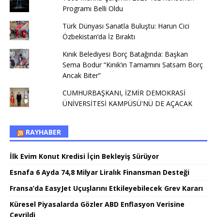
Programı Belli Oldu
Türk Dünyası Sanatla Buluştu: Harun Cici
Özbekistan’da İz Bıraktı
Kınık Belediyesi Borç Batağında: Başkan
Sema Bodur “Kınık’ın Tamamını Satsam Borç
Ancak Biter”
CUMHURBAŞKANI, İZMİR DEMOKRASİ
ÜNİVERSİTESİ KAMPÜSÜ'NÜ DE AÇACAK
RAYHABER
İlk Evim Konut Kredisi İçin Bekleyiş Sürüyor
Esnafa 6 Ayda 74,8 Milyar Liralık Finansman Desteği
Fransa’da EasyJet Uçuşlarını Etkileyebilecek Grev Kararı
Küresel Piyasalarda Gözler ABD Enflasyon Verisine
Çevrildi