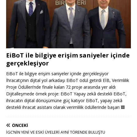
EiBoT ile bilgiye erişim saniyeler içinde
gerçekleşiyor
EiBoT ile bilgiye erişim saniyeler içinde gerçekleşiyor
İhracatçının dijital yol arkadaşı EiBoT ödül getirdi EİB, Verimlilik
Proje Ödülleri’nde finale kalan 72 proje arasında yer aldı
Dijitalleşmede örnek proje: EiBoT Yapay zekâ destekli EiBoT,
ihracatın dijital dönüşümüne güç katıyor EiBoT, yapay zekâ
destekli ihracat asistanı olarak verimlilik ödüllerinde başarı
🟦
ÖNCEKI
İGC’NİN YENİ VE ESKİ ÜYELERİ AYNİ TÖRENDE BULUŞTU