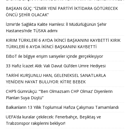
BAŞKAN GÜÇ: “İZMİR YENİ PARTİYİ İKTİDARA GÖTÜRECEK
ÖNCÜ ŞEHİR OLACAK”
İzmir’de Sağlıkta Kalite Hamlesi: İl Müdürlüğünün Şehir
Hastanesi’nde TÜSKA adımı
KIRIM TÜRKLERİ 6 AYDA İKİNCİ BAŞKANINI KAYBETTİ KIRIK
TÜRKLERİ 6 AYDA İKİNCİ BAŞKANINI KAYBETTİ
EiBoT ile bilgiye erişim saniyeler içinde gerçekleşiyor
33 Hafız İcazet Aldı: Vali Davut Gül’den Umre Hediyesi
TARİHİ KURŞUNLU HAN, GELENEKSEL SANATLARLA
YENİDEN HAYAT BULUYOR: KİTRE BEBEK
CHP’li Gümrükçü: “’Ben Olmazsam CHP Olmaz’ Diyenlerin
Planları Suya Düştü”
Balkanların 13 Yıllık Toplumsal Hafıza Çalışması Tamamlandı
UEFA’da kuralar çekilecek: Fenerbahçe, Beşiktaş ve
Trabzonspor rakiplerini bekliyor!