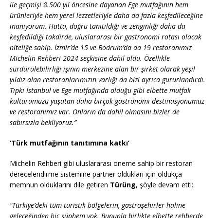
ile geçmişi 8.500 yıl öncesine dayanan Ege mutfağının hem
ürünleriyle hem yerel lezzetleriyle daha da fazla keşfedileceğine
inanıyorum.
Hatta, doğru tanıtıldığı ve zenginliği daha da
keşfedildiği takdirde, uluslararası bir gastronomi rotası olacak
niteliğe sahip. İzmir’de 15 ve Bodrum’da da 19 restoranımız
Michelin Rehberi 2024 seçkisine dahil oldu. Özellikle
sürdürülebilirliği işinin merkezine alan bir şirket olarak yeşil
yıldız alan restoranlarımızın varlığı da bizi ayrıca gururlandırdı.
Tıpkı İstanbul ve Ege mutfağında olduğu gibi elbette mutfak
kültürümüzü yaşatan daha birçok gastronomi destinasyonumuz
ve restoranımız var. Onların da dahil olmasını bizler de
sabırsızla bekliyoruz.”
‘Türk mutfağının tanıtımına katkı’
Michelin Rehberi gibi uluslararası öneme sahip bir restoran
derecelendirme sistemine partner oldukları için oldukça
memnun olduklarını dile getiren
Türüng
, şöyle devam etti:
“Türkiye’deki tüm turistik bölgelerin, gastroşehirler haline
geleceğinden hiç şüphem yok. Bununla birlikte elbette rehberde