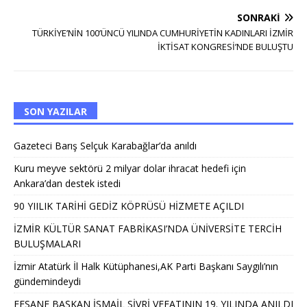
SONRAKI
TÜRKİYE’NİN 100’ÜNCÜ YILINDA CUMHURİYETİN KADINLARI İZMİR
İKTİSAT KONGRESİ’NDE BULUŞTU
SON YAZILAR
Gazeteci Barış Selçuk Karabağlar’da anıldı
Kuru meyve sektörü 2 milyar dolar ihracat hedefi için
Ankara’dan destek istedi
90 YIILIK TARİHİ GEDİZ KÖPRÜSÜ HİZMETE AÇILDI
İZMİR KÜLTÜR SANAT FABRİKASI’NDA ÜNİVERSİTE TERCİH
BULUŞMALARI
İzmir Atatürk İl Halk Kütüphanesi,AK Parti Başkanı Saygılı’nın
gündemindeydi
EFSANE BAŞKAN İSMAİL SİVRİ VEFATININ 19. YILINDA ANILDI