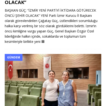
OLACAK”
BAŞKAN GÜÇ: “İZMİR YENİ PARTİYİ İKTİDARA GÖTÜRECEK
ÖNCÜ ŞEHİR OLACAK” YENİ Parti İzmir Kurucu İl Başkanı
olarak görevlendirilen Çağatay Güç, üstlendikleri sorumluluğu
halka karşı verilmiş bir söz olarak gördüklerini belirtti. İzmir’in
öncü kimliğine vurgu yapan Güç, Genel Başkan Özgür Özel
liderliğinde halkın içinde, sokaklarda ve toplumun tüm
kesimleriyle birlikte yeni
🟦
GÜNDEM