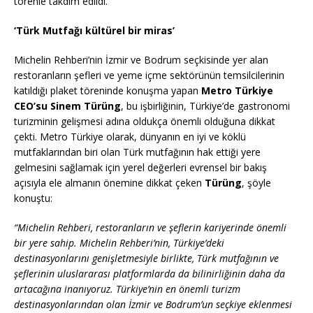
törenle takdim edildi.
‘Türk Mutfağı kültürel bir miras’
Michelin Rehberi’nin İzmir ve Bodrum seçkisinde yer alan
restoranların şefleri ve yeme içme sektörünün temsilcilerinin
katıldığı plaket töreninde konuşma yapan
Metro Türkiye
CEO’su Sinem Türüng
, bu işbirliğinin, Türkiye’de gastronomi
turizminin gelişmesi adına oldukça önemli olduğuna dikkat
çekti. Metro Türkiye olarak, dünyanın en iyi ve köklü
mutfaklarından biri olan Türk mutfağının hak ettiği yere
gelmesini sağlamak için yerel değerleri evrensel bir bakış
açısıyla ele almanın önemine dikkat çeken
Türüng
, şöyle
konuştu:
“Michelin Rehberi, restoranların ve şeflerin kariyerinde önemli
bir yere sahip. Michelin Rehberi’nin, Türkiye’deki
destinasyonlarını genişletmesiyle birlikte, Türk mutfağının ve
şeflerinin uluslararası platformlarda da bilinirliğinin daha da
artacağına inanıyoruz. Türkiye’nin en önemli turizm
destinasyonlarından olan İzmir ve Bodrum’un seçkiye eklenmesi