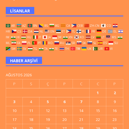
LISANLAR
AR
AZ
BN
BS
BG
CA
CEB
ZH-CN
CO
HR
CS
DA
NL
EN
ET
TL
FI
FR
DE
EL
IW
HI
HU
IT
JA
JW
KN
KO
LV
LT
MS
ML
FA
PL
PT
RO
RU
SR
SK
SL
ES
SU
SW
SV
TG
TA
TE
TH
TR
UK
UR
VI
HABER ARŞIVI
AĞUSTOS 2026
P
S
Ç
P
C
C
P
1
2
3
4
5
6
7
8
9
10
11
12
13
14
15
16
17
18
19
20
21
22
23
24
25
26
27
28
29
30