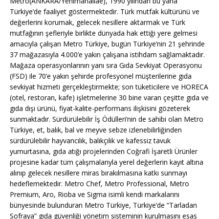
Metro(ANKARA/Yenimahallae), 1990 yılından bu yana
Türkiye’de faaliyet göstermektedir. Türk mutfak kültürünü ve
değerlerini korumak, gelecek nesillere aktarmak ve Türk
mutfağının şefleriyle birlikte dünyada hak ettiği yere gelmesi
amacıyla çalışan Metro Türkiye, bugün Türkiye’nin 21 şehrinde
37 mağazasıyla 4.000’e yakın çalışana istihdam sağlamaktadır.
Mağaza operasyonlarının yanı sıra Gıda Sevkiyat Operasyonu
(FSD) ile 70’e yakın şehirde profesyonel müşterilerine gıda
sevkiyat hizmeti gerçekleştirmekte; son tüketicilere ve HORECA
(otel, restoran, kafe) işletmelerine 30 bine varan çeşitte gıda ve
gıda dışı ürünü, fiyat-kalite-performans ilişkisini gözeterek
sunmaktadır. Sürdürülebilir İş Ödülleri’nin de sahibi olan Metro
Türkiye, et, balık, bal ve meyve sebze izlenebilirliğinden
sürdürülebilir hayvancılık, balıkçılık ve kafessiz tavuk
yumurtasına, gıda atığı projelerinden Coğrafi İşaretli Ürünler
projesine kadar tüm çalışmalarıyla yerel değerlerin kayıt altına
alınıp gelecek nesillere miras bırakılmasına katkı sunmayı
hedeflemektedir. Metro Chef, Metro Professional, Metro
Premium, Aro, Rioba ve Sigma isimli kendi markalarını
bünyesinde bulunduran Metro Türkiye, Türkiye’de “Tarladan
Sofraya” gıda güvenliği yönetim sisteminin kurulmasını esas