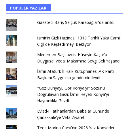
POPÜLER YAZILAR
Gazeteci Barış Selçuk Karabağlar'da anıldı
İzmir’in Gizli Hazinesi: 1318 Tarihli Yaka Camii
Çiğli’de Keşfedilmeyi Bekliyor
Menemen Başsavcısı Hüseyin Kaçar’a
Duygusal Veda! Makamına Sevgi Seli Yaşandı
İzmir Atatürk İl Halk Kütüphanesi,AK Parti
Başkanı Saygılı'nın gündemindeydi
"Gez Dünyayı, Gör Konya'yı" Sözünü
Doğrulayan Gezi: İzmir Heyeti Konya'yı
Hayranlıkla Gezdi
Evlad-ı Fatihanlardan Babalar Gününde
Çanakkale’ye Vefa Ziyareti
Teos Marina Çarşı'nın 2026 Yaz Konserleri