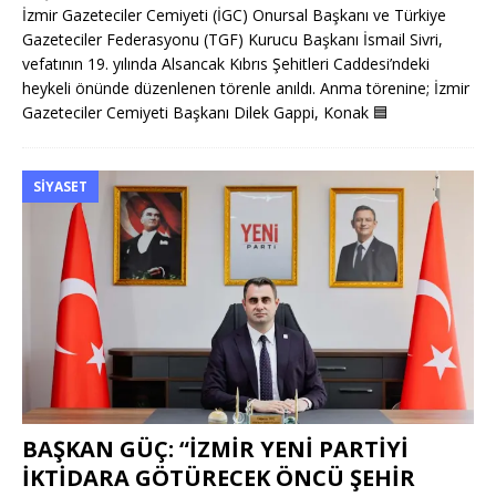
İzmir Gazeteciler Cemiyeti (İGC) Onursal Başkanı ve Türkiye
Gazeteciler Federasyonu (TGF) Kurucu Başkanı İsmail Sivri,
vefatının 19. yılında Alsancak Kıbrıs Şehitleri Caddesi’ndeki
heykeli önünde düzenlenen törenle anıldı. Anma törenine; İzmir
Gazeteciler Cemiyeti Başkanı Dilek Gappi, Konak
🟦
SIYASET
BAŞKAN GÜÇ: “İZMİR YENİ PARTİYİ
İKTİDARA GÖTÜRECEK ÖNCÜ ŞEHİR