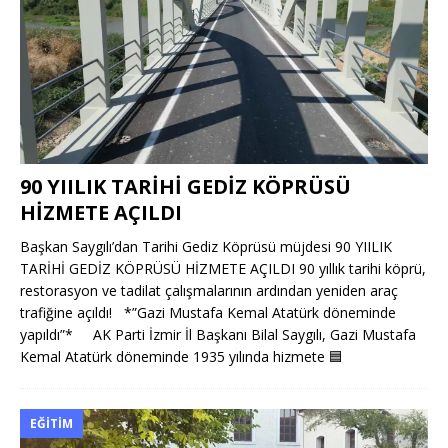
90 YIILIK TARİHİ GEDİZ KÖPRÜSÜ
HİZMETE AÇILDI
Başkan Saygılı’dan Tarihi Gediz Köprüsü müjdesi 90 YIILIK
TARİHİ GEDİZ KÖPRÜSÜ HİZMETE AÇILDI 90 yıllık tarihi köprü,
restorasyon ve tadilat çalışmalarının ardından yeniden araç
trafiğine açıldı! *”Gazi Mustafa Kemal Atatürk döneminde
yapıldı”* AK Parti İzmir İl Başkanı Bilal Saygılı, Gazi Mustafa
Kemal Atatürk döneminde 1935 yılında hizmete
🟦
EĞITIM