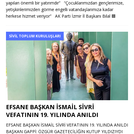
yapılan önemli bir yatırımdır” “Çocuklarımızdan gençlerimize,
yetişkinlerimizden görme engelli vatandaşlarımıza kadar
herkese hizmet veriyor” AK Parti İzmir İl Başkanı Bilal
🟦
SIVIL TOPLUM KURULUŞLARI
EFSANE BAŞKAN İSMAİL SİVRİ
VEFATININ 19. YILINDA ANILDI
EFSANE BAŞKAN İSMAİL SİVRİ VEFATININ 19. YILINDA ANILDI
BAŞKAN GAPPİ: ÖZGÜR GAZETECİLİĞİN KUTUP YILDIZIYDI