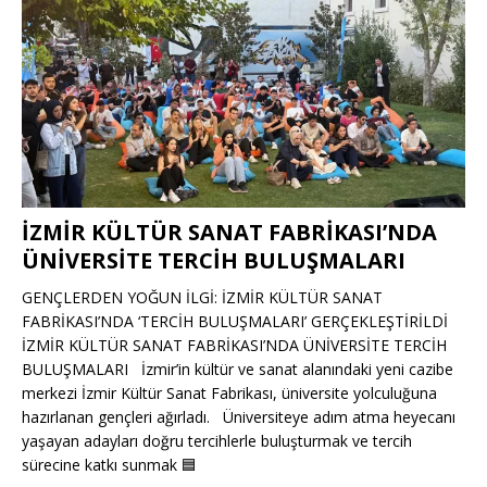
İZMİR KÜLTÜR SANAT FABRİKASI’NDA
ÜNİVERSİTE TERCİH BULUŞMALARI
GENÇLERDEN YOĞUN İLGİ: İZMİR KÜLTÜR SANAT
FABRİKASI’NDA ‘TERCİH BULUŞMALARI’ GERÇEKLEŞTİRİLDİ
İZMİR KÜLTÜR SANAT FABRİKASI’NDA ÜNİVERSİTE TERCİH
BULUŞMALARI İzmir’in kültür ve sanat alanındaki yeni cazibe
merkezi İzmir Kültür Sanat Fabrikası, üniversite yolculuğuna
hazırlanan gençleri ağırladı. Üniversiteye adım atma heyecanı
yaşayan adayları doğru tercihlerle buluşturmak ve tercih
sürecine katkı sunmak
🟦