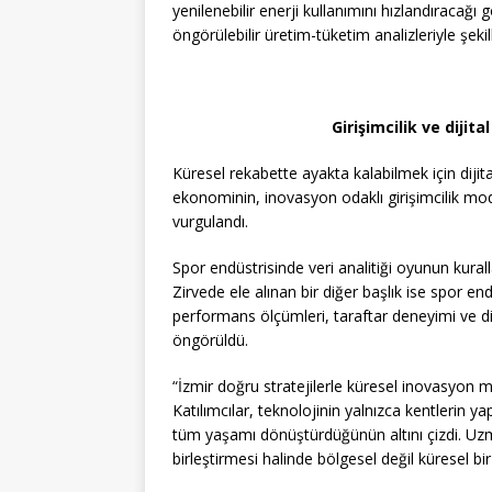
yenilenebilir enerji kullanımını hızlandıracağı
öngörülebilir üretim-tüketim analizleriyle şeki
Girişimcilik ve dijit
Küresel rekabette ayakta kalabilmek için dijita
ekonominin, inovasyon odaklı girişimcilik mode
vurgulandı.
Spor endüstrisinde veri analitiği oyunun kuralla
Zirvede ele alınan bir diğer başlık ise spor en
performans ölçümleri, taraftar deneyimi ve diji
öngörüldü.
“İzmir doğru stratejilerle küresel inovasyon me
Katılımcılar, teknolojinin yalnızca kentlerin y
tüm yaşamı dönüştürdüğünün altını çizdi. Uzma
birleştirmesi halinde bölgesel değil küresel bir