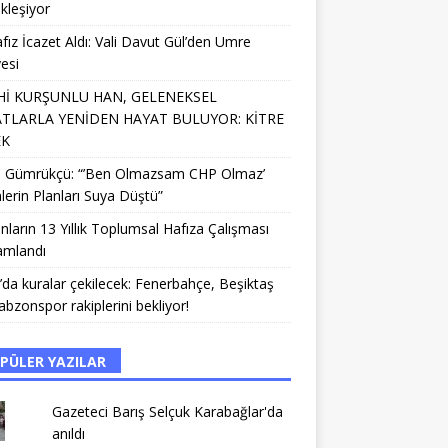
kleşiyor
fız İcazet Aldı: Vali Davut Gül’den Umre
esi
Hİ KURŞUNLU HAN, GELENEKSEL
TLARLA YENİDEN HAYAT BULUYOR: KİTRE
EK
li Gümrükçü: “’Ben Olmazsam CHP Olmaz’
lerin Planları Suya Düştü”
nların 13 Yıllık Toplumsal Hafıza Çalışması
mlandı
da kuralar çekilecek: Fenerbahçe, Beşiktaş
abzonspor rakiplerini bekliyor!
PÜLER YAZILAR
Gazeteci Barış Selçuk Karabağlar'da
anıldı