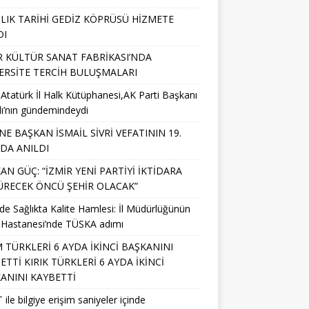
IILIK TARİHİ GEDİZ KÖPRÜSÜ HİZMETE
DI
R KÜLTÜR SANAT FABRİKASI’NDA
ERSİTE TERCİH BULUŞMALARI
 Atatürk İl Halk Kütüphanesi,AK Parti Başkanı
lı’nın gündemindeydi
NE BAŞKAN İSMAİL SİVRİ VEFATININ 19.
NDA ANILDI
AN GÜÇ: “İZMİR YENİ PARTİYİ İKTİDARA
RECEK ÖNCÜ ŞEHİR OLACAK”
’de Sağlıkta Kalite Hamlesi: İl Müdürlüğünün
 Hastanesi’nde TÜSKA adımı
M TÜRKLERİ 6 AYDA İKİNCİ BAŞKANINI
ETTİ KIRIK TÜRKLERİ 6 AYDA İKİNCİ
ANINI KAYBETTİ
 ile bilgiye erişim saniyeler içinde