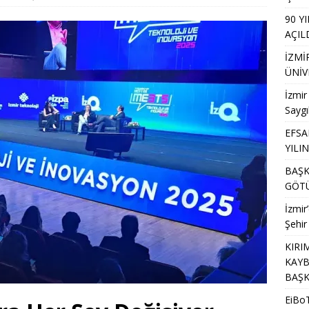
90 Y
lçuk Karabağlar’da anıldı
GENEL
AÇIL
İZMİ
ÜNİV
İzmir
Saygı
EFSA
YILI
BAŞK
GÖTÜ
İzmir
Şehir
KIRI
KAYB
BAŞK
EiBoT