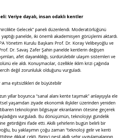
li: Veriye dayalı, insan odaklı kentler
hircilikte Gelecek” paneli düzenlendi. Moderatörlüğünü
yaptığı panelde, iki önemli akademisyen görüşlerini aktardı.
PA Yönetim Kurulu Başkanı Prof. Dr. Koray Velibeyoğlu ve
Prof. Dr. Savaş Zafer Şahin panelde kentlerin değişen
ımları, afet dayanıklılığı, sürdürülebilir ulaşım sistemleri ve
olünü ele aldı. Konuşmacılar, özellikle iklim krizi çağında
tercih değil zorunluluk olduğunu vurguladı.
ama eşitsizlikleri de büyütebilir
uzun yıllar boyunca “sanal alanı kente taşımak” anlayışıyla ele
 kentsel yaşamdan ziyade ekonomik ilişkiler üzerinden yeniden
itibaren teknolojinin bilgisayar ekranlarının ötesine geçerek
ladığını vurguladı. Bu dönüşümün, teknolojiyi gündelik
getirdiğini ifade etti. Akıllı şehirlerin bugün belirli bir
yoğlu, bu yaklaşımın çoğu zaman “teknoloji gelir ve kenti
iğine dikkat çekti. Birinci nesil akıllı şehir uygulamalarının