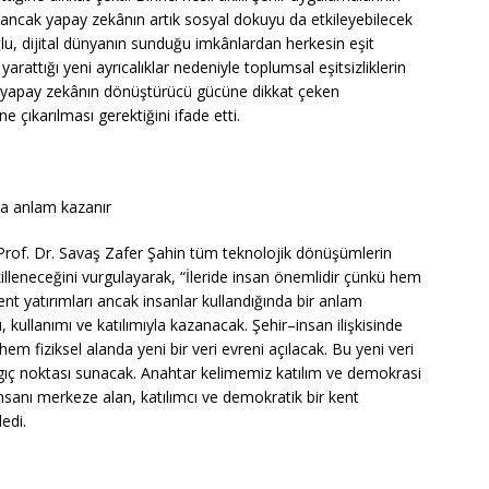
ancak yapay zekânın artık sosyal dokuyu da etkileyebilecek
ğlu, dijital dünyanın sunduğu imkânlardan herkesin eşit
arattığı yeni ayrıcalıklar nedeniyle toplumsal eşitsizliklerin
a yapay zekânın dönüştürücü gücüne dikkat çeken
ne çıkarılması gerektiğini ifade etti.
sa anlam kazanır
Prof. Dr. Savaş Zafer Şahin tüm teknolojik dönüşümlerin
illeneceğini vurgulayarak, “İleride insan önemlidir çünkü hem
ent yatırımları ancak insanlar kullandığında bir anlam
, kullanımı ve katılımıyla kazanacak. Şehir–insan ilişkisinde
 hem fiziksel alanda yeni bir veri evreni açılacak. Bu yeni veri
gıç noktası sunacak. Anahtar kelimemiz katılım ve demokrasi
insanı merkeze alan, katılımcı ve demokratik bir kent
edi.