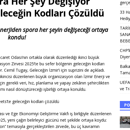
ra Her Şey Değişiyor
gerçe
leceğin Kodları Çözüldü
33 Ha
Hediy
TARİ
nerjiden spora her şeyin değişeceği ortaya
SANA
kondu!
BEB
CHP’
Diyen
icaret Odası’nın ortakla olarak düzenlediği ikinci büyük
yon Zirvesi 2025’te bu sefer bölgenin geleceğin kodları
Balka
 Cemil Tugay, Geleceğin İzmir’i için suprizini de açıkladı.
Tama
 ikincisi düzenlenen büyük organizasyon olan İzmir Enerji ve
UEFA’
çin gerekli veri, hız, planlama ve yapay zekânın şehircilikten
ve Tr
 nasıl dönüştüreceği işbirliği ortaya konuldu.
ets’te geleceğin kodları çözüldü
PO
sı ve Ege Ekonomiyi Geliştirme Vakfı iş birliğiyle düzenlenen
5, yeni çağın belirleyici gücünü net şekilde ortaya koydu:
yon” temasıyla gerçekleştirilen zirvede, bu üç kavramın