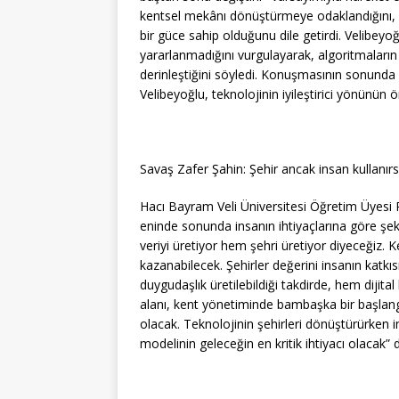
kentsel mekânı dönüştürmeye odaklandığını, 
bir güce sahip olduğunu dile getirdi. Velibeyo
yararlanmadığını vurgulayarak, algoritmaların y
derinleştiğini söyledi. Konuşmasının sonund
Velibeyoğlu, teknolojinin iyileştirici yönünün ö
Savaş Zafer Şahin: Şehir ancak insan kullanır
Hacı Bayram Veli Üniversitesi Öğretim Üyesi 
eninde sonunda insanın ihtiyaçlarına göre şek
veriyi üretiyor hem şehri üretiyor diyeceğiz. K
kazanabilecek. Şehirler değerini insanın katkısı
duygudaşlık üretilebildiği takdirde, hem dijital
alanı, kent yönetiminde bambaşka bir başlan
olacak. Teknolojinin şehirleri dönüştürürken 
modelinin geleceğin en kritik ihtiyacı olacak” d