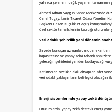
yalnızca şehirlerin değil, yaşamın tamamının g
Ahmed Adnan Saygun Sanat Merkezi’nde düzen
Cemil Tugay, İzmir Ticaret Odası Yönetim 
Başkanı Hasan Küçükkurt açılış konuşmalarıyl
özel sektör temsilcilerinin katıldığı oturumlar 
Veri odaklı şehircilik yeni dönemin anaht
Zirvede konuşan uzmanlar, modern kentlerin r
kapasitesine ve yapay zekâ tabanlı analizlere 
geleceğin şehirlerini yeniden kodlayacağı vurg
Katılımcılar, özellikle akıllı altyapılar, afet 
veri odaklı yaklaşımların belirleyici olacağını if
Enerji sistemlerinde yapay zekâ dönüşü
Oturumlarda, yapay zekâ destekli enerji yönet