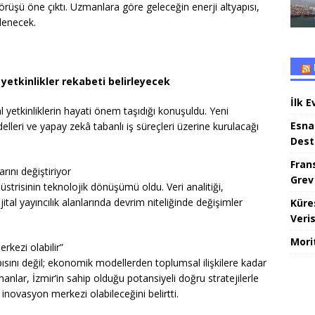
 görüşü öne çıktı. Uzmanlara göre geleceğin enerji altyapısı,
llenecek.
al yetkinlikler rekabeti belirleyecek
İlk E
l yetkinliklerin hayati önem taşıdığı konuşuldu. Yeni
Esna
lleri ve yapay zekâ tabanlı iş süreçleri üzerine kurulacağı
Dest
Fran
rını değiştiriyor
Grev
düstrisinin teknolojik dönüşümü oldu. Veri analitiği,
tal yayıncılık alanlarında devrim niteliğinde değişimler
Küre
Veris
Mori
rkezi olabilir”
apısını değil; ekonomik modellerden toplumsal ilişkilere kadar
nlar, İzmir’in sahip olduğu potansiyeli doğru stratejilerle
 inovasyon merkezi olabileceğini belirtti.