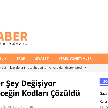
ĞLIK
SPOR
SIYASET
YEREL YÖNETIMLER
ü 2 milyar dolar ihracat hedefi için Ankara’dan destek istedi
r Şey Değişiyor
SO
İ GEDİZ KÖPRÜSÜ HİZMETE AÇILDI
ÇEVRE VE İKLIM
ceğin Kodları Çözüldü
ANAT FABRİKASI’NDA ÜNİVERSİTE TERCİH BULUŞMALARI
EĞITIM
Gazet
Halk Kütüphanesi,AK Parti Başkanı Saygılı’nın gündemindeydi
Kuru 
 Bilimler
,
Yerel Yönetimler
için 