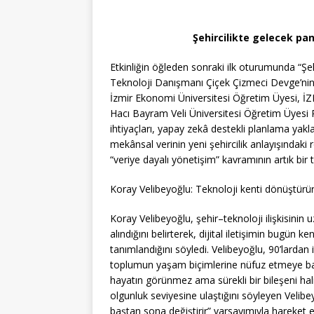
Şehircilikte gelecek pane
Etkinliğin öğleden sonraki ilk oturumunda “Şe
Teknoloji Danışmanı Çiçek Çizmeci Devge’nin 
İzmir Ekonomi Üniversitesi Öğretim Üyesi, İZ
Hacı Bayram Veli Üniversitesi Öğretim Üyesi 
ihtiyaçları, yapay zekâ destekli planlama yaklaş
mekânsal verinin yeni şehircilik anlayışındaki r
“veriye dayalı yönetişim” kavramının artık bir 
Koray Velibeyoğlu: Teknoloji kenti dönüştürür 
Koray Velibeyoğlu, şehir–teknoloji ilişkisinin 
alındığını belirterek, dijital iletişimin bugün
tanımlandığını söyledi. Velibeyoğlu, 90’lardan 
toplumun yaşam biçimlerine nüfuz etmeye baş
hayatın görünmez ama sürekli bir bileşeni haline 
olgunluk seviyesine ulaştığını söyleyen Velibe
baştan sona değiştirir” varsayımıyla hareket ett