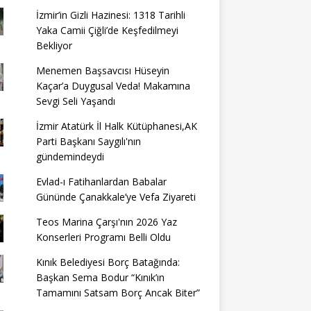
İzmir’in Gizli Hazinesi: 1318 Tarihli
Yaka Camii Çiğli’de Keşfedilmeyi
Bekliyor
Menemen Başsavcısı Hüseyin
Kaçar’a Duygusal Veda! Makamına
Sevgi Seli Yaşandı
İzmir Atatürk İl Halk Kütüphanesi,AK
Parti Başkanı Saygılı'nın
gündemindeydi
Evlad-ı Fatihanlardan Babalar
Gününde Çanakkale’ye Vefa Ziyareti
Teos Marina Çarşı'nın 2026 Yaz
Konserleri Programı Belli Oldu
Kınık Belediyesi Borç Batağında:
Başkan Sema Bodur “Kınık’ın
Tamamını Satsam Borç Ancak Biter”