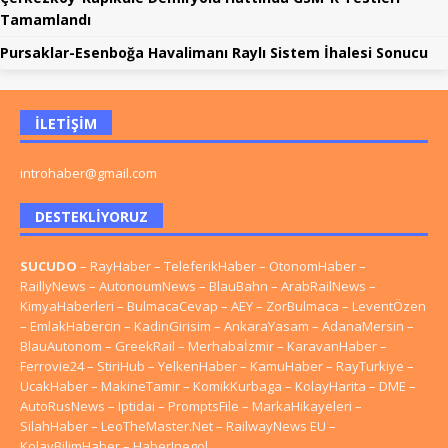
Tamamlandı
Pursaklar-Esenboğa Havalimanı Raylı Sistem İhalesi Sonucu
İLETIŞIM
introhaber@gmail.com
DESTEKLIYORUZ
SUCUDO
–
RayHaber
–
TeleferikHaber
–
OtonomHaber
–
RaillyNews
–
AutonoumNews
–
BlauBahn
–
ArabRailNews
–
KimyaHaberleri
–
BulmacaCevap
–
AEY
–
ZorBulmaca
–
LeventÖzen
–
EmlakHabercin
–
KadinGirisim
–
AnkaraYasam
–
AdanaMersin
–
BlauAutonom
–
GreekRail
–
Merhabaİzmir
–
KaravanHaber
–
Ferrovie24
–
StiriHub
–
YelkenHaber
–
KamuHaber
–
RayTurkiye
–
UcakHaber
–
MakineTamir
–
KomikKurbaga
–
KolayHarita
–
DME
–
AutoRusNews
–
Iptidai
–
PromptsFile
–
MarkaHikayeleri
–
SilahHaber
–
LeoTheMaster.Net
–
RailwayNews EU
–
KolayBilimHaber
–
HaberInegol