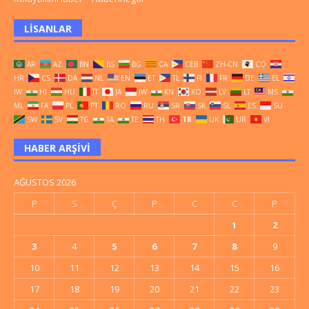
LISANLAR
AR
AZ
BN
BS
BG
CA
CEB
ZH-CN
CO
HR
CS
DA
NL
EN
ET
TL
FI
FR
DE
EL
IW
HI
HU
IT
JA
JW
KN
KO
LV
LT
MS
ML
FA
PL
PT
RO
RU
SR
SK
SL
ES
SU
SW
SV
TG
TA
TE
TH
TR
UK
UR
VI
HABER ARŞIVI
AĞUSTOS 2026
P
S
Ç
P
C
C
P
1
2
3
4
5
6
7
8
9
10
11
12
13
14
15
16
17
18
19
20
21
22
23