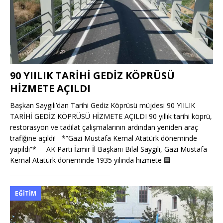
90 YIILIK TARİHİ GEDİZ KÖPRÜSÜ
HİZMETE AÇILDI
Başkan Saygılı’dan Tarihi Gediz Köprüsü müjdesi 90 YIILIK
TARİHİ GEDİZ KÖPRÜSÜ HİZMETE AÇILDI 90 yıllık tarihi köprü,
restorasyon ve tadilat çalışmalarının ardından yeniden araç
trafiğine açıldı! *”Gazi Mustafa Kemal Atatürk döneminde
yapıldı”* AK Parti İzmir İl Başkanı Bilal Saygılı, Gazi Mustafa
Kemal Atatürk döneminde 1935 yılında hizmete
🟦
EĞITIM