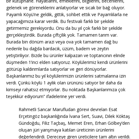
bir kütüphane. Hayatlarını, emeklerini, bilgilerini, becerilerini,
gelenek ve göreneklerini anlatıyorlar ve sıcak bir bağ oluyor.
Payamlı Köyü’ne geldik, gittik, sohbet ettik ve Payamlılarla ne
yapacağımıza karar verdik. Bu festivali farklı bir şekilde
getirmemiz gerekiyordu. Onu da bu yıl çok farklı bir şekilde
gerçekleştirdik. Burada çiftçilik yok. Tamamen tarım var.
Burada bin dönüm arazi veya ova yok tamamen dağ bu
nedenle bu dağda bardacık, üzüm, badem ve zeytin
yetiştiriliyor. Bizde bu ürünler kalpazan ve toptancının elinde
düşmeden 1’inci elden satıyoruz. Köylülerimiz kendi ürünlerini
götürüp kaldırımlarda satıyorlar ve geri dönüyorlar.
Başkanlarımız bu yıl köylülerimizin ürünlerini satmalarına izin
verdi. Çünkü köylü 1 aylık olan ürününü satıyor bir daha da
kimseyi rahatsız etmiyorlar. Bu noktada Başkanlarımıza çok
teşekkür ediyorum” ifadelerine yer verdi.
Rahmetli Sancar Marufludan görevi devrelan Esat
Erçetingöz başkanlığında İvana Sert, Suavi, Dilek Köktaş
Gündoğdu, Filiz Taçbaş, Memet Eren, Erhan Gölbey’den
oluşan jüri yarışmaya katılan üreticinin ürünlerini
değerlendirdi. Dereceye giren üreticilere tam altın verildi.