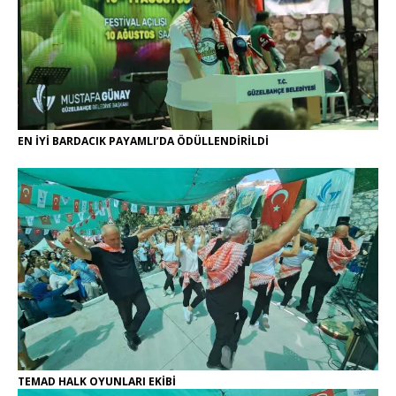
EN İYİ BARDACIK PAYAMLI’DA ÖDÜLLENDİRİLDİ
TEMAD HALK OYUNLARI EKİBİ