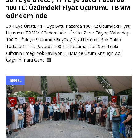
100 TL: Üzümdeki Fiyat Uçurumu TBMM
Gündeminde
30 TL’ye Üretti, 11 TL’ye Sattı Pazarda 100 TL: Üzümdeki Fiyat
Uçurumu TBMM Gündeminde Üretici Zarar Ediyor, Vatandaş
100 TL Ödüyor! Üzümde Büyük Çelişki Üzümde Şok Tablo:
Tarlada 11 TL, Pazarda 100 TL! Kocamaz’dan Sert Tepki
Çiftçinin Emeği Yok Sayılıyor! TBMM’de Üzüm Krizi İçin Acil
Çağrı İYİ Parti Genel
🟦
GENEL