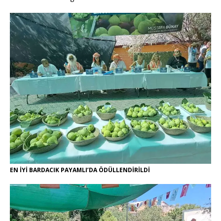
EN İYİ BARDACIK PAYAMLI’DA ÖDÜLLENDİRİLDİ