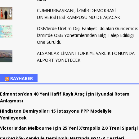
CUMHURBAŞKANI, İZMİR DEMOKRASİ
ÜNİVERSİTESİ KAMPÜSÜ'NÜ DE AÇACAK
OSB'lerde Üretim Dışı Faaliyet İddiaları Gündemde:
İzmir'de OSB Yönetimlerinden Bilgi Talep Edildiği
Öne Sürüldü
ALSANCAK LİMANI TÜRKİYE VARLIK FONU'NDA:
ALPORT YÖNETECEK
RAYHABER
Edmonton’dan 40 Yeni Hafif Raylı Araç İçin Hyundai Rotem
Anlaşması
Hindistan Demiryolları 15 İstasyonu PPP Modeliyle
Yenileyecek
Victoria’dan Melbourne İçin 25 Yeni X’trapolis 2.0 Treni Siparişi
Çerkezköy-Kapıkule Demiryolu Hattında GSM-R Testleri