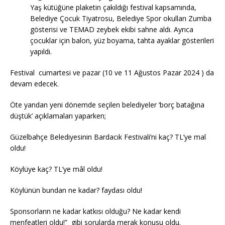
Yaş kütüğüne plaketin çakıldığı festival kapsamında,
Belediye Çocuk Tiyatrosu, Belediye Spor okulları Zumba
gösterisi ve TEMAD zeybek ekibi sahne aldı. Ayrıca
çocuklar için balon, yüz boyama, tahta ayaklar gösterileri
yapıldı.
Festival cumartesi ve pazar (10 ve 11 Ağustos Pazar 2024 ) da
devam edecek.
Öte yandan yeni dönemde seçilen belediyeler ‘borç batağına
düştük’ açıklamaları yaparken;
Güzelbahçe Belediyesinin Bardacık Festivali’ni kaç? TL’ye mal
oldu!
Köylüye kaç? TL’ye mâl oldu!
Köylünün bundan ne kadar? faydası oldu!
Sponsorların ne kadar katkısı olduğu? Ne kadar kendi
menfeatleri oldu!” gibi sorularda merak konusu oldu.