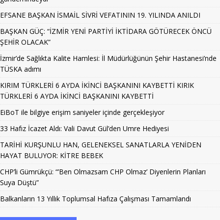
EFSANE BAŞKAN İSMAİL SİVRİ VEFATININ 19. YILINDA ANILDI
BAŞKAN GÜÇ: “İZMİR YENİ PARTİYİ İKTİDARA GÖTÜRECEK ÖNCÜ
ŞEHİR OLACAK”
İzmir’de Sağlıkta Kalite Hamlesi: İl Müdürlüğünün Şehir Hastanesi’nde
TÜSKA adımı
KIRIM TÜRKLERİ 6 AYDA İKİNCİ BAŞKANINI KAYBETTİ KIRIK
TÜRKLERİ 6 AYDA İKİNCİ BAŞKANINI KAYBETTİ
EiBoT ile bilgiye erişim saniyeler içinde gerçekleşiyor
33 Hafız İcazet Aldı: Vali Davut Gül’den Umre Hediyesi
TARİHİ KURŞUNLU HAN, GELENEKSEL SANATLARLA YENİDEN
HAYAT BULUYOR: KİTRE BEBEK
CHP’li Gümrükçü: “’Ben Olmazsam CHP Olmaz’ Diyenlerin Planları
Suya Düştü”
Balkanların 13 Yıllık Toplumsal Hafıza Çalışması Tamamlandı