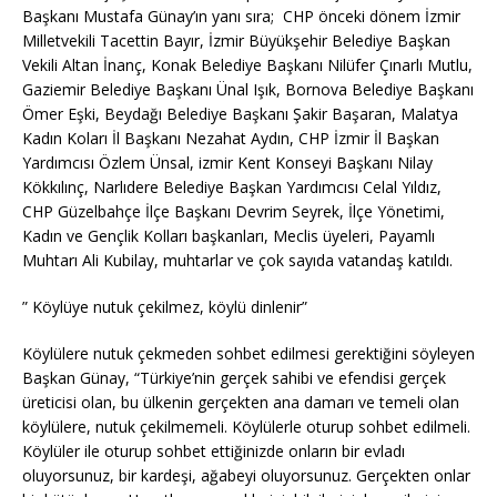
Başkanı Mustafa Günay’ın yanı sıra; CHP önceki dönem İzmir
Milletvekili Tacettin Bayır, İzmir Büyükşehir Belediye Başkan
Vekili Altan İnanç, Konak Belediye Başkanı Nilüfer Çınarlı Mutlu,
Gaziemir Belediye Başkanı Ünal Işık, Bornova Belediye Başkanı
Ömer Eşki, Beydağı Belediye Başkanı Şakir Başaran, Malatya
Kadın Koları İl Başkanı Nezahat Aydın, CHP İzmir İl Başkan
Yardımcısı Özlem Ünsal, izmir Kent Konseyi Başkanı Nilay
Kökkılınç, Narlıdere Belediye Başkan Yardımcısı Celal Yıldız,
CHP Güzelbahçe İlçe Başkanı Devrim Seyrek, İlçe Yönetimi,
Kadın ve Gençlik Kolları başkanları, Meclis üyeleri, Payamlı
Muhtarı Ali Kubilay, muhtarlar ve çok sayıda vatandaş katıldı.
” Köylüye nutuk çekilmez, köylü dinlenir”
Köylülere nutuk çekmeden sohbet edilmesi gerektiğini söyleyen
Başkan Günay, “Türkiye’nin gerçek sahibi ve efendisi gerçek
üreticisi olan, bu ülkenin gerçekten ana damarı ve temeli olan
köylülere, nutuk çekilmemeli. Köylülerle oturup sohbet edilmeli.
Köylüler ile oturup sohbet ettiğinizde onların bir evladı
oluyorsunuz, bir kardeşi, ağabeyi oluyorsunuz. Gerçekten onlar