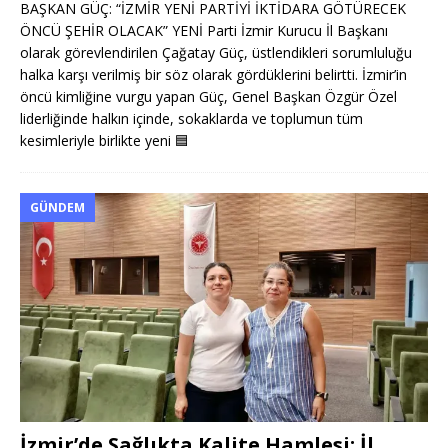
BAŞKAN GÜÇ: “İZMİR YENİ PARTİYİ İKTİDARA GÖTÜRECEK
ÖNCÜ ŞEHİR OLACAK” YENİ Parti İzmir Kurucu İl Başkanı
olarak görevlendirilen Çağatay Güç, üstlendikleri sorumluluğu
halka karşı verilmiş bir söz olarak gördüklerini belirtti. İzmir’in
öncü kimliğine vurgu yapan Güç, Genel Başkan Özgür Özel
liderliğinde halkın içinde, sokaklarda ve toplumun tüm
kesimleriyle birlikte yeni
🟦
GÜNDEM
İzmir’de Sağlıkta Kalite Hamlesi: İl