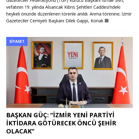
Gazeteciler Federasyonu (TGF) Kurucu Başkanı İsmail Sivri,
vefatının 19. yılında Alsancak Kıbrıs Şehitleri Caddesi’ndeki
heykeli önünde düzenlenen törenle anıldı. Anma törenine; İzmir
Gazeteciler Cemiyeti Başkanı Dilek Gappi, Konak
🟦
SIYASET
BAŞKAN GÜÇ: “İZMİR YENİ PARTİYİ
İKTİDARA GÖTÜRECEK ÖNCÜ ŞEHİR
OLACAK”