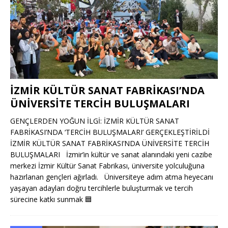
İZMİR KÜLTÜR SANAT FABRİKASI’NDA
ÜNİVERSİTE TERCİH BULUŞMALARI
GENÇLERDEN YOĞUN İLGİ: İZMİR KÜLTÜR SANAT
FABRİKASI’NDA ‘TERCİH BULUŞMALARI’ GERÇEKLEŞTİRİLDİ
İZMİR KÜLTÜR SANAT FABRİKASI’NDA ÜNİVERSİTE TERCİH
BULUŞMALARI İzmir’in kültür ve sanat alanındaki yeni cazibe
merkezi İzmir Kültür Sanat Fabrikası, üniversite yolculuğuna
hazırlanan gençleri ağırladı. Üniversiteye adım atma heyecanı
yaşayan adayları doğru tercihlerle buluşturmak ve tercih
sürecine katkı sunmak
🟦