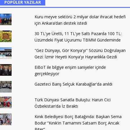
POPÜLER YAZILAR
Kuru meyve sektörü 2 milyar dolar ihracat hedefi
için Ankara’dan destek istedi
30 TL'ye Üretti, 11 TL'ye Sattı Pazarda 100 TL:
Üzümdeki Fiyat Uçurumu TBMM Gündeminde
"Gez Dünyayı, Gör Konya'yı" Sözünü Doğrulayan
Gezi: İzmir Heyeti Konya'yı Hayranlıkla Gezdi
EiBoT ile bilgiye erişim saniyeler içinde
gerçekleşiyor
Gazeteci Barış Selçuk Karabağlar'da anıldı
Türk Dünyası Sanatla Buluştu: Harun Cici
Özbekistan’da İz Bıraktı
Kınık Belediyesi Borç Batağında: Başkan Sema
Bodur “Kınık’ın Tamamını Satsam Borç Ancak
Biter”