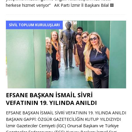
herkese hizmet veriyor” AK Parti İzmir İl Başkanı Bilal
🟦
SIVIL TOPLUM KURULUŞLARI
EFSANE BAŞKAN İSMAİL SİVRİ
VEFATININ 19. YILINDA ANILDI
EFSANE BAŞKAN İSMAİL SİVRİ VEFATININ 19. YILINDA ANILDI
BAŞKAN GAPPİ: ÖZGÜR GAZETECİLİĞİN KUTUP YILDIZIYDI
İzmir Gazeteciler Cemiyeti (İGC) Onursal Başkanı ve Türkiye