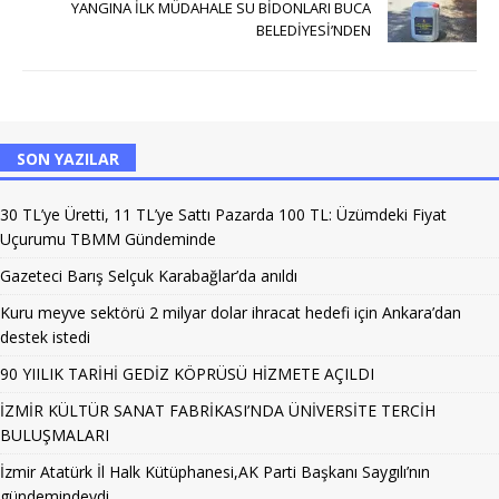
YANGINA İLK MÜDAHALE SU BİDONLARI BUCA
BELEDİYESİ’NDEN
SON YAZILAR
30 TL’ye Üretti, 11 TL’ye Sattı Pazarda 100 TL: Üzümdeki Fiyat
Uçurumu TBMM Gündeminde
Gazeteci Barış Selçuk Karabağlar’da anıldı
Kuru meyve sektörü 2 milyar dolar ihracat hedefi için Ankara’dan
destek istedi
90 YIILIK TARİHİ GEDİZ KÖPRÜSÜ HİZMETE AÇILDI
İZMİR KÜLTÜR SANAT FABRİKASI’NDA ÜNİVERSİTE TERCİH
BULUŞMALARI
İzmir Atatürk İl Halk Kütüphanesi,AK Parti Başkanı Saygılı’nın
gündemindeydi