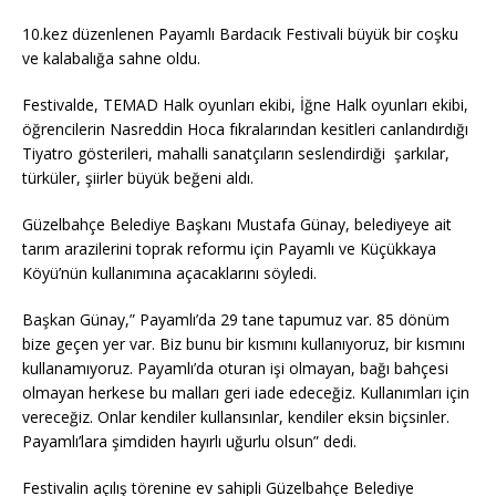
10.kez düzenlenen Payamlı Bardacık Festivali büyük bir coşku
ve kalabalığa sahne oldu.
Festivalde, TEMAD Halk oyunları ekibi, İğne Halk oyunları ekibi,
öğrencilerin Nasreddin Hoca fıkralarından kesitleri canlandırdığı
Tiyatro gösterileri, mahalli sanatçıların seslendirdiği şarkılar,
türküler, şiirler büyük beğeni aldı.
Güzelbahçe Belediye Başkanı Mustafa Günay, belediyeye ait
tarım arazilerini toprak reformu için Payamlı ve Küçükkaya
Köyü’nün kullanımına açacaklarını söyledi.
Başkan Günay,” Payamlı’da 29 tane tapumuz var. 85 dönüm
bize geçen yer var. Biz bunu bir kısmını kullanıyoruz, bir kısmını
kullanamıyoruz. Payamlı’da oturan işi olmayan, bağı bahçesi
olmayan herkese bu malları geri iade edeceğiz. Kullanımları için
vereceğiz. Onlar kendiler kullansınlar, kendiler eksin biçsinler.
Payamlı’lara şimdiden hayırlı uğurlu olsun” dedi.
Festivalin açılış törenine ev sahipli Güzelbahçe Belediye