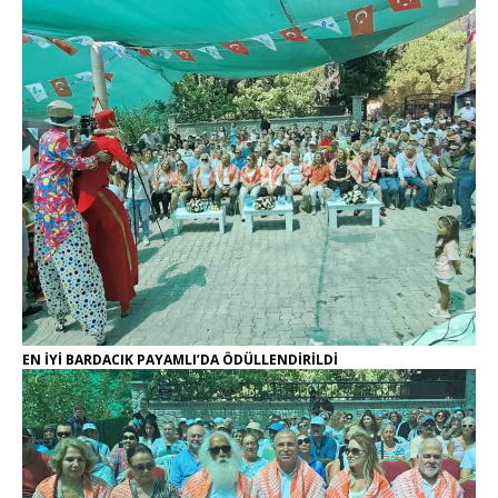
EN İYİ BARDACIK PAYAMLI’DA ÖDÜLLENDİRİLDİ