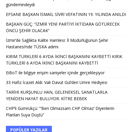
gündemindeydi
EFSANE BAŞKAN İSMAİL SİVRİ VEFATININ 19. YILINDA ANILDI
BAŞKAN GÜÇ: “İZMİR YENİ PARTİYİ İKTİDARA GÖTÜRECEK
ÖNCÜ ŞEHİR OLACAK”
İzmir’de Sağlıkta Kalite Hamlesi: İl Müdürlüğünün Şehir
Hastanesi’nde TÜSKA adımı
KIRIM TÜRKLERİ 6 AYDA İKİNCİ BAŞKANINI KAYBETTİ KIRIK
TÜRKLERİ 6 AYDA İKİNCİ BAŞKANINI KAYBETTİ
EiBoT ile bilgiye erişim saniyeler içinde gerçekleşiyor
33 Hafız İcazet Aldı: Vali Davut Gül’den Umre Hediyesi
TARİHİ KURŞUNLU HAN, GELENEKSEL SANATLARLA
YENİDEN HAYAT BULUYOR: KİTRE BEBEK
CHP’li Gümrükçü: “’Ben Olmazsam CHP Olmaz’ Diyenlerin
Planları Suya Düştü”
POPÜLER YAZILAR