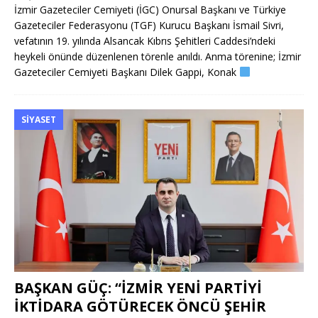
İzmir Gazeteciler Cemiyeti (İGC) Onursal Başkanı ve Türkiye
Gazeteciler Federasyonu (TGF) Kurucu Başkanı İsmail Sivri,
vefatının 19. yılında Alsancak Kıbrıs Şehitleri Caddesi’ndeki
heykeli önünde düzenlenen törenle anıldı. Anma törenine; İzmir
Gazeteciler Cemiyeti Başkanı Dilek Gappi, Konak
SIYASET
BAŞKAN GÜÇ: “İZMİR YENİ PARTİYİ
İKTİDARA GÖTÜRECEK ÖNCÜ ŞEHİR