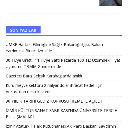
SON YAZILAR
UMKE Haftası Etkinliğine Sağlık Bakanlığı ilgisi: Bakan
Yardımcısı Birinci İzmir’de
30 TL’ye Üretti, 11 TL’ye Sattı Pazarda 100 TL: Üzümdeki Fiyat
Uçurumu TBMM Gündeminde
Gazeteci Barış Selçuk Karabağlar’da anıldı
Kuru meyve sektörü 2 milyar dolar ihracat hedefi için
Ankara’dan destek istedi
90 YIILIK TARİHİ GEDİZ KÖPRÜSÜ HİZMETE AÇILDI
İZMİR KÜLTÜR SANAT FABRİKASI’NDA ÜNİVERSİTE TERCİH
BULUŞMALARI
İzmir Atatürk İl Halk Kütüphanesi,AK Parti Başkanı Saygılı’nın