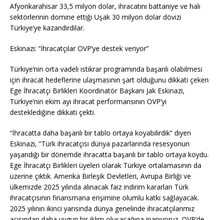
Afyonkarahisar 33,5 milyon dolar, ihracatını battaniye ve halı
sektörlerinin domine ettiği Uşak 30 milyon dolar dövizi
Türkiye’ye kazandırdılar.
Eskinazi: “İhracatçılar OVP’ye destek veriyor”
Türkiye’nin orta vadeli istikrar programında başarılı olabilmesi
için ihracat hedeflerine ulaşmasının şart olduğunu dikkati çeken
Ege İhracatçı Birlikleri Koordinatör Başkanı Jak Eskinazi,
Türkiye’nin ekim ayı ihracat performansının OVP’yi
desteklediğine dikkati çekti.
“İhracatta daha başarılı bir tablo ortaya koyabilirdik” diyen
Eskinazi, “Türk ihracatçısı dünya pazarlarında resesyonun
yaşandığı bir dönemde ihracatta başarılı bir tablo ortaya koydu.
Ege İhracatçı Birlikleri üyeleri olarak Türkiye ortalamasının da
üzerine çıktık. Amerika Birleşik Devletleri, Avrupa Birliği ve
ülkemizde 2025 yılında alınacak faiz indirim kararları Türk
ihracatçısının finansmana erişimine olumlu katkı sağlayacak.
2025 yılının ikinci yarısında dünya genelinde ihracatçılarımız
açısından daha uygun bir iklim oluşacağına inanıyoruz. OVP’de