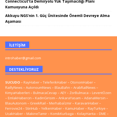
Connecticut’ta Demiryolu Yük Taşımacılığı Planı
Kamuoyuna Açıldı
Akkuyu NGS’nin 1. Güç Ünitesinde Önemli Devreye Alma
Aşaması
İLETIŞIM
introhaber@gmail.com
DESTEKLIYORUZ
SUCUDO
–
RayHaber
–
TeleferikHaber
–
OtonomHaber
–
RaillyNews
–
AutonoumNews
–
BlauBahn
–
ArabRailNews
–
KimyaHaberleri
–
BulmacaCevap
–
AEY
–
ZorBulmaca
–
LeventÖzen
–
EmlakHabercin
–
KadinGirisim
–
AnkaraYasam
–
AdanaMersin
–
BlauAutonom
–
GreekRail
–
Merhabaİzmir
–
KaravanHaber
–
Ferrovie24
–
StiriHub
–
YelkenHaber
–
KamuHaber
–
RayTurkiye
–
UcakHaber
–
MakineTamir
–
KomikKurbaga
–
KolayHarita
–
DME
–