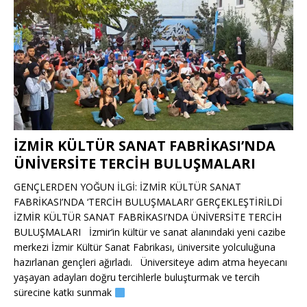
İZMİR KÜLTÜR SANAT FABRİKASI’NDA
ÜNİVERSİTE TERCİH BULUŞMALARI
GENÇLERDEN YOĞUN İLGİ: İZMİR KÜLTÜR SANAT
FABRİKASI’NDA ‘TERCİH BULUŞMALARI’ GERÇEKLEŞTİRİLDİ
İZMİR KÜLTÜR SANAT FABRİKASI’NDA ÜNİVERSİTE TERCİH
BULUŞMALARI İzmir’in kültür ve sanat alanındaki yeni cazibe
merkezi İzmir Kültür Sanat Fabrikası, üniversite yolculuğuna
hazırlanan gençleri ağırladı. Üniversiteye adım atma heyecanı
yaşayan adayları doğru tercihlerle buluşturmak ve tercih
sürecine katkı sunmak