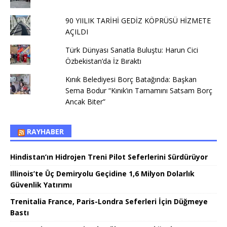
90 YIILIK TARİHİ GEDİZ KÖPRÜSÜ HİZMETE
AÇILDI
Türk Dünyası Sanatla Buluştu: Harun Cici
Özbekistan’da İz Bıraktı
Kınık Belediyesi Borç Batağında: Başkan
Sema Bodur “Kınık’ın Tamamını Satsam Borç
Ancak Biter”
RAYHABER
Hindistan’ın Hidrojen Treni Pilot Seferlerini Sürdürüyor
Illinois’te Üç Demiryolu Geçidine 1,6 Milyon Dolarlık
Güvenlik Yatırımı
Trenitalia France, Paris-Londra Seferleri İçin Düğmeye
Bastı