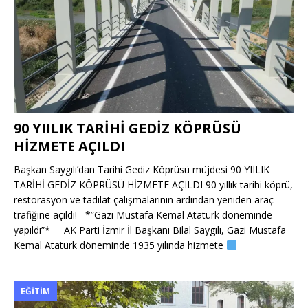
90 YIILIK TARİHİ GEDİZ KÖPRÜSÜ
HİZMETE AÇILDI
Başkan Saygılı’dan Tarihi Gediz Köprüsü müjdesi 90 YIILIK
TARİHİ GEDİZ KÖPRÜSÜ HİZMETE AÇILDI 90 yıllık tarihi köprü,
restorasyon ve tadilat çalışmalarının ardından yeniden araç
trafiğine açıldı! *”Gazi Mustafa Kemal Atatürk döneminde
yapıldı”* AK Parti İzmir İl Başkanı Bilal Saygılı, Gazi Mustafa
Kemal Atatürk döneminde 1935 yılında hizmete
EĞITIM