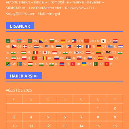
AutoRusNews
–
Iptidai
–
PromptsFile
–
MarkaHikayeleri
–
SilahHaber
–
LeoTheMaster.Net
–
RailwayNews EU
–
KolayBilimHaber
–
HaberInegol
LISANLAR
AR
AZ
BN
BS
BG
CA
CEB
ZH-CN
CO
HR
CS
DA
NL
EN
ET
TL
FI
FR
DE
EL
IW
HI
HU
IT
JA
JW
KN
KO
LV
LT
MS
ML
FA
PL
PT
RO
RU
SR
SK
SL
ES
SU
SW
SV
TG
TA
TE
TH
TR
UK
UR
VI
HABER ARŞIVI
AĞUSTOS 2026
P
S
Ç
P
C
C
P
1
2
3
4
5
6
7
8
9
10
11
12
13
14
15
16