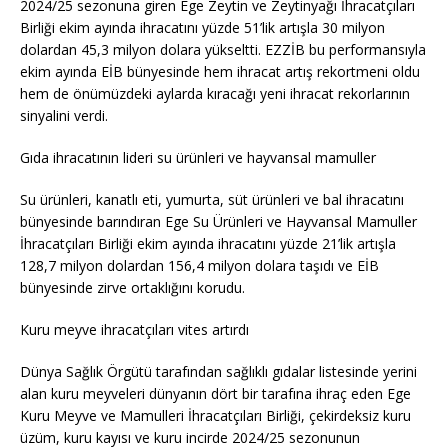
2024/25 sezonuna giren Ege Zeytin ve Zeytinyağı İhracatçıları
Birliği ekim ayında ihracatını yüzde 51’lik artışla 30 milyon
dolardan 45,3 milyon dolara yükseltti. EZZİB bu performansıyla
ekim ayında EİB bünyesinde hem ihracat artış rekortmeni oldu
hem de önümüzdeki aylarda kıracağı yeni ihracat rekorlarının
sinyalini verdi.
Gıda ihracatının lideri su ürünleri ve hayvansal mamuller
Su ürünleri, kanatlı eti, yumurta, süt ürünleri ve bal ihracatını
bünyesinde barındıran Ege Su Ürünleri ve Hayvansal Mamuller
İhracatçıları Birliği ekim ayında ihracatını yüzde 21’lik artışla
128,7 milyon dolardan 156,4 milyon dolara taşıdı ve EİB
bünyesinde zirve ortaklığını korudu.
Kuru meyve ihracatçıları vites artırdı
Dünya Sağlık Örgütü tarafından sağlıklı gıdalar listesinde yerini
alan kuru meyveleri dünyanın dört bir tarafına ihraç eden Ege
Kuru Meyve ve Mamulleri İhracatçıları Birliği, çekirdeksiz kuru
üzüm, kuru kayısı ve kuru incirde 2024/25 sezonunun