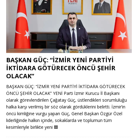
BAŞKAN GÜÇ: “İZMİR YENİ PARTİYİ
İKTİDARA GÖTÜRECEK ÖNCÜ ŞEHİR
OLACAK”
BAŞKAN GÜÇ: “İZMİR YENİ PARTİYİ İKTİDARA GÖTÜRECEK
ÖNCÜ ŞEHİR OLACAK” YENİ Parti İzmir Kurucu İl Başkanı
olarak görevlendirilen Çağatay Güç, üstlendikleri sorumluluğu
halka karşı verilmiş bir söz olarak gördüklerini belirtti. İzmir’in
öncü kimliğine vurgu yapan Güç, Genel Başkan Özgür Özel
liderliğinde halkın içinde, sokaklarda ve toplumun tüm
kesimleriyle birlikte yeni
🟦