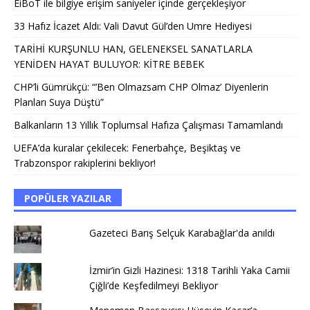
EiBoT ile bilgiye erişim saniyeler içinde gerçekleşiyor
33 Hafız İcazet Aldı: Vali Davut Gül’den Umre Hediyesi
TARİHİ KURŞUNLU HAN, GELENEKSEL SANATLARLA
YENİDEN HAYAT BULUYOR: KİTRE BEBEK
CHP’li Gümrükçü: “’Ben Olmazsam CHP Olmaz’ Diyenlerin
Planları Suya Düştü”
Balkanların 13 Yıllık Toplumsal Hafıza Çalışması Tamamlandı
UEFA’da kuralar çekilecek: Fenerbahçe, Beşiktaş ve
Trabzonspor rakiplerini bekliyor!
POPÜLER YAZILAR
Gazeteci Barış Selçuk Karabağlar'da anıldı
İzmir’in Gizli Hazinesi: 1318 Tarihli Yaka Camii
Çiğli’de Keşfedilmeyi Bekliyor