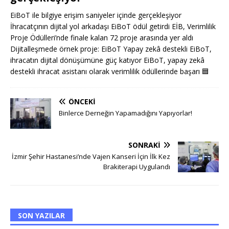
EiBoT ile bilgiye erişim saniyeler içinde gerçekleşiyor
İhracatçının dijital yol arkadaşı EiBoT ödül getirdi EİB, Verimlilik
Proje Ödülleri’nde finale kalan 72 proje arasında yer aldı
Dijitalleşmede örnek proje: EiBoT Yapay zekâ destekli EiBoT,
ihracatın dijital dönüşümüne güç katıyor EiBoT, yapay zekâ
destekli ihracat asistanı olarak verimlilik ödüllerinde başarı
🟦
ÖNCEKI
Binlerce Derneğin Yapamadığını Yapıyorlar!
SONRAKI
İzmir Şehir Hastanesi’nde Vajen Kanseri İçin İlk Kez
Brakiterapi Uygulandı
SON YAZILAR