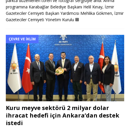
parkta düzenlenen tören ve fotoğraf sergisiyle andı. Anma
programına Karabağlar Belediye Başkanı Helil Kınay, İzmir
Gazeteciler Cemiyeti Başkan Yardımcısı Mehlika Gökmen, İzmir
Gazeteciler Cemiyeti Yönetim Kurulu
🟦
ÇEVRE VE İKLIM
Kuru meyve sektörü 2 milyar dolar
ihracat hedefi için Ankara’dan destek
istedi