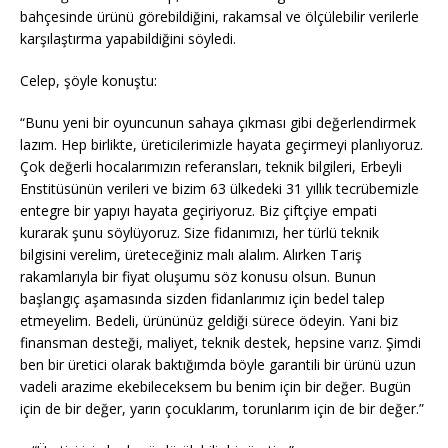
bahçesinde ürünü görebildiğini, rakamsal ve ölçülebilir verilerle
karşılaştırma yapabildiğini söyledi.
Celep, şöyle konuştu:
“Bunu yeni bir oyuncunun sahaya çıkması gibi değerlendirmek
lazım. Hep birlikte, üreticilerimizle hayata geçirmeyi planlıyoruz.
Çok değerli hocalarımızın referansları, teknik bilgileri, Erbeyli
Enstitüsünün verileri ve bizim 63 ülkedeki 31 yıllık tecrübemizle
entegre bir yapıyı hayata geçiriyoruz. Biz çiftçiye empati
kurarak şunu söylüyoruz. Size fidanımızı, her türlü teknik
bilgisini verelim, üreteceğiniz malı alalım. Alırken Tariş
rakamlarıyla bir fiyat oluşumu söz konusu olsun. Bunun
başlangıç aşamasında sizden fidanlarımız için bedel talep
etmeyelim. Bedeli, ürününüz geldiği sürece ödeyin. Yani biz
finansman desteği, maliyet, teknik destek, hepsine varız. Şimdi
ben bir üretici olarak baktığımda böyle garantili bir ürünü uzun
vadeli arazime ekebileceksem bu benim için bir değer. Bugün
için de bir değer, yarın çocuklarım, torunlarım için de bir değer.”