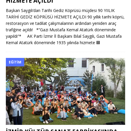
HİZMETE AÇILDI
Başkan Saygılı’dan Tarihi Gediz Köprüsü müjdesi 90 YIILIK
TARİHİ GEDİZ KÖPRÜSÜ HİZMETE AÇILDI 90 yıllık tarihi köprü,
restorasyon ve tadilat çalışmalarının ardından yeniden araç
trafiğine açıldı! *”Gazi Mustafa Kemal Atatürk döneminde
yapıldı”* AK Parti İzmir İl Başkanı Bilal Saygılı, Gazi Mustafa
Kemal Atatürk döneminde 1935 yılında hizmete
🟦
EĞITIM