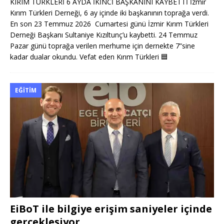
KIRIM TÜRKLERİ 6 AYDA İKİNCİ BAŞKANINI KAYBETTİ İzmir
Kırım Türkleri Derneği, 6 ay içinde iki başkanının toprağa verdi.
En son 23 Temmuz 2026 Cumartesi günü İzmir Kırım Türkleri
Derneği Başkanı Sultaniye Kızıltunç’u kaybetti. 24 Temmuz
Pazar günü toprağa verilen merhume için dernekte 7”sine
kadar dualar okundu. Vefat eden Kırım Türkleri
🟦
EĞITIM
EiBoT ile bilgiye erişim saniyeler içinde
gerçekleşiyor