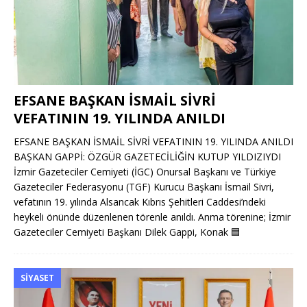
EFSANE BAŞKAN İSMAİL SİVRİ
VEFATININ 19. YILINDA ANILDI
EFSANE BAŞKAN İSMAİL SİVRİ VEFATININ 19. YILINDA ANILDI
BAŞKAN GAPPİ: ÖZGÜR GAZETECİLİĞİN KUTUP YILDIZIYDI
İzmir Gazeteciler Cemiyeti (İGC) Onursal Başkanı ve Türkiye
Gazeteciler Federasyonu (TGF) Kurucu Başkanı İsmail Sivri,
vefatının 19. yılında Alsancak Kıbrıs Şehitleri Caddesi’ndeki
heykeli önünde düzenlenen törenle anıldı. Anma törenine; İzmir
Gazeteciler Cemiyeti Başkanı Dilek Gappi, Konak
🟦
SIYASET