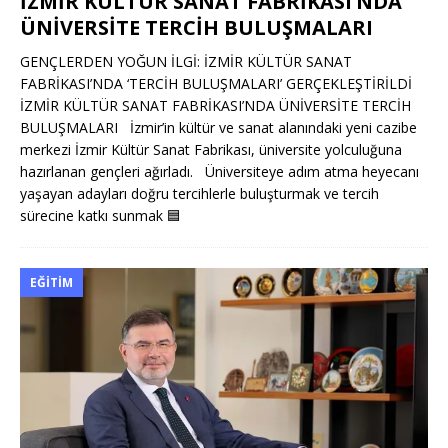
İZMİR KÜLTÜR SANAT FABRİKASI’NDA
ÜNİVERSİTE TERCİH BULUŞMALARI
GENÇLERDEN YOĞUN İLGİ: İZMİR KÜLTÜR SANAT
FABRİKASI’NDA ‘TERCİH BULUŞMALARI’ GERÇEKLEŞTİRİLDİ
İZMİR KÜLTÜR SANAT FABRİKASI’NDA ÜNİVERSİTE TERCİH
BULUŞMALARI İzmir’in kültür ve sanat alanındaki yeni cazibe
merkezi İzmir Kültür Sanat Fabrikası, üniversite yolculuğuna
hazırlanan gençleri ağırladı. Üniversiteye adım atma heyecanı
yaşayan adayları doğru tercihlerle buluşturmak ve tercih
sürecine katkı sunmak
🟦
EĞITIM