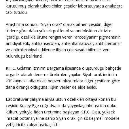
kurutulmuş olarak tüketilebilen çeşitler laboratuvarda analizlere
tabi tutuldu.
Araştırma sonucu “Siyah orak” olarak bilinen çeşidin, diğer
türlere göre daha yüksek polifenol ve antioksidan aktivite
içerdiği, özellikle ürüne rengini veren “antosiyanin” pigmentinin
antidiyabetik, antikanserojen, antienflamatuvar, antihipertansif
ve antimikrobiyal etkilerine ilişkin çok sayıda bilimsel veri
bulunduğu belirlendi.
K.F.C. Gıda’nın İzmir’in Bergama ilçesinde oluşturduğu bahçede
organik olarak deneme üretimleri yapılan Siyah orak incirinin
küf kaynaklı aflatoksin benzeri oluşumlara diğer çeşitlere göre
daha dirençli olduğuna ilişkin veriler de elde edildi.
Laboratuvar çalışmalarıyla üstün özellikleri ortaya konan bu
çeşidin Kuzey Ege coğrafyasında yaygınlaştırılması için doku
kültürü yoluyla fidan üretimine başlayan K.F.C. Gıda, yüksek
ihracat potansiyeline sahip Siyah orak için sözleşmeli modelle
yetiştiricilik çalışması başlattı.