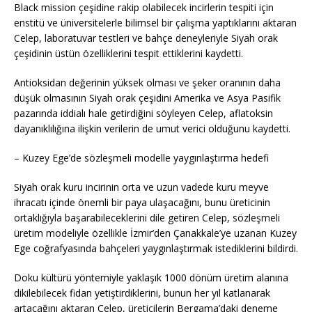
Black mission çeşidine rakip olabilecek incirlerin tespiti için
enstitü ve üniversitelerle bilimsel bir çalışma yaptıklarını aktaran
Celep, laboratuvar testleri ve bahçe deneyleriyle Siyah orak
çeşidinin üstün özelliklerini tespit ettiklerini kaydetti.
Antioksidan değerinin yüksek olması ve şeker oranının daha
düşük olmasının Siyah orak çeşidini Amerika ve Asya Pasifik
pazarında iddialı hale getirdiğini söyleyen Celep, aflatoksin
dayanıklılığına ilişkin verilerin de umut verici olduğunu kaydetti.
– Kuzey Ege’de sözleşmeli modelle yaygınlaştırma hedefi
Siyah orak kuru incirinin orta ve uzun vadede kuru meyve
ihracatı içinde önemli bir paya ulaşacağını, bunu üreticinin
ortaklığıyla başarabileceklerini dile getiren Celep, sözleşmeli
üretim modeliyle özellikle İzmir’den Çanakkale’ye uzanan Kuzey
Ege coğrafyasında bahçeleri yaygınlaştırmak istediklerini bildirdi.
Doku kültürü yöntemiyle yaklaşık 1000 dönüm üretim alanına
dikilebilecek fidan yetiştirdiklerini, bunun her yıl katlanarak
artacağını aktaran Celep, üreticilerin Bergama’daki deneme