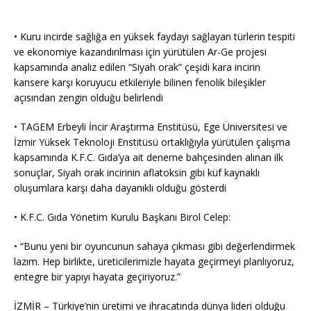
• Kuru incirde sağlığa en yüksek faydayı sağlayan türlerin tespiti
ve ekonomiye kazandırılması için yürütülen Ar-Ge projesi
kapsamında analiz edilen “Siyah orak” çeşidi kara incirin
kansere karşı koruyucu etkileriyle bilinen fenolik bileşikler
açısından zengin olduğu belirlendi
• TAGEM Erbeyli İncir Araştırma Enstitüsü, Ege Üniversitesi ve
İzmir Yüksek Teknoloji Enstitüsü ortaklığıyla yürütülen çalışma
kapsamında K.F.C. Gıda’ya ait deneme bahçesinden alınan ilk
sonuçlar, Siyah orak incirinin aflatoksin gibi küf kaynaklı
oluşumlara karşı daha dayanıklı olduğu gösterdi
• K.F.C. Gıda Yönetim Kurulu Başkanı Birol Celep:
• “Bunu yeni bir oyuncunun sahaya çıkması gibi değerlendirmek
lazım. Hep birlikte, üreticilerimizle hayata geçirmeyi planlıyoruz,
entegre bir yapıyı hayata geçiriyoruz.”
İZMİR – Türkiye’nin üretimi ve ihracatında dünya lideri olduğu