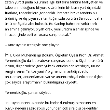
zaten yurt dışında bu ürünle ilgili birtakım tanıtım faaliyetleri ve
taleplerin olduğunu biliyoruz. Ürünlerin bir kısmı yurt dışındaki
fuarlara, tedarikçilere gönderildi. İhracata hız kazandırıp bu
ürünü iç ve dış piyasada tanıttığımızda bu ürün Sarılopun daha
üstü bir fiyatla alıcı bulacak. Bu Sarılop bahçeleri sökülecek
anlamına gelmiyor. Siyah orak, yeni üretim alanları içinde ve
ihracat içinde belli bir orana sahip olacak.”
– Antosiyanin içeriğiyle öne çıkıyor
İYTE Gıda Mühendisliği Bölümü Öğretim Üyesi Prof. Dr. Ahmet
Yemenicioğlu da laboratuvar çalışması sonucu Siyah orak türü
incirin, diğer türlere göre yüksek antioksidan içerdiğini, ürüne
rengini veren “antosiyanin” pigmentinin antidiyabetik,
antikanser, antienflamatuvar ve antimikrobiyal etkilerine ilişkin
çok sayıda araştırmanın bulunduğunu kaydetti.
Yemenicioğlu, şunları söyledi:
“Bu siyah incirin üzerinde bu kadar durulmuş olmasının en
büyük nedeni sağlık etkisi yönünden çok sıra dışı beklentiler