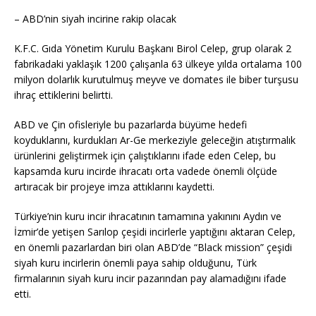
– ABD’nin siyah incirine rakip olacak
K.F.C. Gıda Yönetim Kurulu Başkanı Birol Celep, grup olarak 2
fabrikadaki yaklaşık 1200 çalışanla 63 ülkeye yılda ortalama 100
milyon dolarlık kurutulmuş meyve ve domates ile biber turşusu
ihraç ettiklerini belirtti.
ABD ve Çin ofisleriyle bu pazarlarda büyüme hedefi
koyduklarını, kurdukları Ar-Ge merkeziyle geleceğin atıştırmalık
ürünlerini geliştirmek için çalıştıklarını ifade eden Celep, bu
kapsamda kuru incirde ihracatı orta vadede önemli ölçüde
artıracak bir projeye imza attıklarını kaydetti.
Türkiye’nin kuru incir ihracatının tamamına yakınını Aydın ve
İzmir’de yetişen Sarılop çeşidi incirlerle yaptığını aktaran Celep,
en önemli pazarlardan biri olan ABD’de “Black mission” çeşidi
siyah kuru incirlerin önemli paya sahip olduğunu, Türk
firmalarının siyah kuru incir pazarından pay alamadığını ifade
etti.