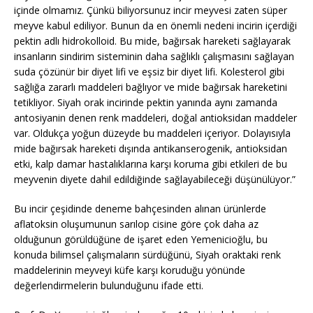
içinde olmamız. Çünkü biliyorsunuz incir meyvesi zaten süper
meyve kabul ediliyor. Bunun da en önemli nedeni incirin içerdiği
pektin adlı hidrokolloid. Bu mide, bağırsak hareketi sağlayarak
insanların sindirim sisteminin daha sağlıklı çalışmasını sağlayan
suda çözünür bir diyet lifi ve eşsiz bir diyet lifi. Kolesterol gibi
sağlığa zararlı maddeleri bağlıyor ve mide bağırsak hareketini
tetikliyor. Siyah orak incirinde pektin yanında aynı zamanda
antosiyanin denen renk maddeleri, doğal antioksidan maddeler
var. Oldukça yoğun düzeyde bu maddeleri içeriyor. Dolayısıyla
mide bağırsak hareketi dışında antikanserogenik, antioksidan
etki, kalp damar hastalıklarına karşı koruma gibi etkileri de bu
meyvenin diyete dahil edildiğinde sağlayabileceği düşünülüyor.”
Bu incir çeşidinde deneme bahçesinden alınan ürünlerde
aflatoksin oluşumunun sarılop cisine göre çok daha az
olduğunun görüldüğüne de işaret eden Yemenicioğlu, bu
konuda bilimsel çalışmaların sürdüğünü, Siyah oraktaki renk
maddelerinin meyveyi küfe karşı koruduğu yönünde
değerlendirmelerin bulunduğunu ifade etti.