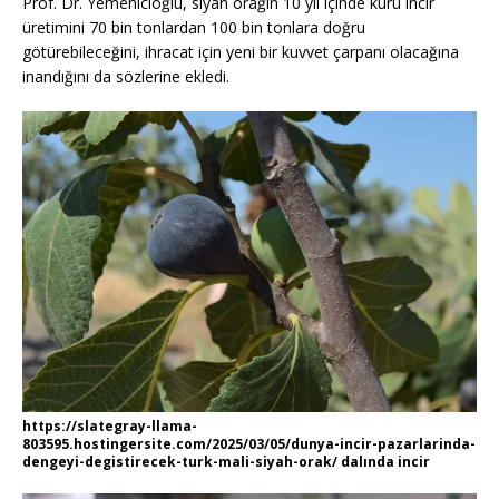
Prof. Dr. Yemenicioğlu, siyah orağın 10 yıl içinde kuru incir
üretimini 70 bin tonlardan 100 bin tonlara doğru
götürebileceğini, ihracat için yeni bir kuvvet çarpanı olacağına
inandığını da sözlerine ekledi.
https://slategray-llama-
803595.hostingersite.com/2025/03/05/dunya-incir-pazarlarinda-
dengeyi-degistirecek-turk-mali-siyah-orak/ dalında incir