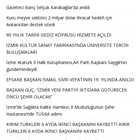
Gazeteci Barış Selçuk Karabağlar’da anıldı
Kuru meyve sektörü 2 milyar dolar ihracat hedefi için
Ankara’dan destek istedi
90 YIILIK TARİHİ GEDİZ KÖPRÜSÜ HİZMETE AÇILDI
İZMİR KÜLTÜR SANAT FABRİKASI’NDA ÜNİVERSİTE TERCİH
BULUŞMALARI
İzmir Atatürk İl Halk Kütüphanesi,AK Parti Başkanı Saygılı’nın
gündemindeydi
EFSANE BAŞKAN İSMAİL SİVRİ VEFATININ 19. YILINDA ANILDI
BAŞKAN GÜÇ: “İZMİR YENİ PARTİYİ İKTİDARA GÖTÜRECEK
ÖNCÜ ŞEHİR OLACAK”
İzmir’de Sağlıkta Kalite Hamlesi: İl Müdürlüğünün Şehir
Hastanesi’nde TÜSKA adımı
KIRIM TÜRKLERİ 6 AYDA İKİNCİ BAŞKANINI KAYBETTİ KIRIK
TÜRKLERİ 6 AYDA İKİNCİ BAŞKANINI KAYBETTİ