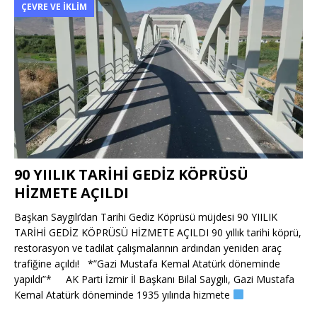
ÇEVRE VE İKLIM
90 YIILIK TARİHİ GEDİZ KÖPRÜSÜ
HİZMETE AÇILDI
Başkan Saygılı’dan Tarihi Gediz Köprüsü müjdesi 90 YIILIK
TARİHİ GEDİZ KÖPRÜSÜ HİZMETE AÇILDI 90 yıllık tarihi köprü,
restorasyon ve tadilat çalışmalarının ardından yeniden araç
trafiğine açıldı! *”Gazi Mustafa Kemal Atatürk döneminde
yapıldı”* AK Parti İzmir İl Başkanı Bilal Saygılı, Gazi Mustafa
Kemal Atatürk döneminde 1935 yılında hizmete