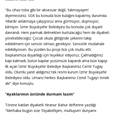
“Bu cihaz toka gibi bir aksesuar değil, ‘takmayayım’
diyemezsiniz. SGK bu konuda bize kulağını kapatmış durumda.
Yıllardır anlatmaya çalışıyoruz ama görmüyor, duymuyor,
bilmiyor. İzmir Büyükşehir Belediyesi bu konuda çok duyarlı
davrandı. Hem parmak delmekten kurtulacağız hem de diyabeti
yönetebileceğiz. Çocuk okula gittiğinde şekerini takip
edebilmem için sensör olması gerekiyor. Sensörle müdahale
edebiliyorum. Bu yüzden bu proje bizi çok mutlu etti.
Başkanımıza duyarlılığı için teşekkür ediyoruz. Çalmadığımız
kapı kalmadı, bütün kapılar yüzümüze kapandı ama bize kapıyı
ilk açan İzmir Büyükşehir Belediye Başkanımız Cemil Tugay
oldu. Olumlu yanıt aldığımız tek resmi kurum İzmir Büyükşehir
Belediyesi oldu. Umarız herkes Başkanımız Cemil Tugay’ı örnek
alır” diye konuştu.
“Ayaklarımın üstünde durmam lazım”
Törene katılan diyabetli Hiranur Bahur defterine yazdığı
“Merhaba bugün size ‘Diyabetliyim, mutluyum’ dünyamı