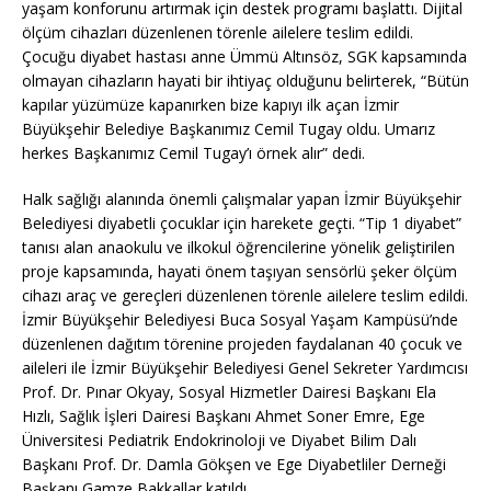
yaşam konforunu artırmak için destek programı başlattı. Dijital
ölçüm cihazları düzenlenen törenle ailelere teslim edildi.
Çocuğu diyabet hastası anne Ümmü Altınsöz, SGK kapsamında
olmayan cihazların hayati bir ihtiyaç olduğunu belirterek, “Bütün
kapılar yüzümüze kapanırken bize kapıyı ilk açan İzmir
Büyükşehir Belediye Başkanımız Cemil Tugay oldu. Umarız
herkes Başkanımız Cemil Tugay’ı örnek alır” dedi.
Halk sağlığı alanında önemli çalışmalar yapan İzmir Büyükşehir
Belediyesi diyabetli çocuklar için harekete geçti. “Tip 1 diyabet”
tanısı alan anaokulu ve ilkokul öğrencilerine yönelik geliştirilen
proje kapsamında, hayati önem taşıyan sensörlü şeker ölçüm
cihazı araç ve gereçleri düzenlenen törenle ailelere teslim edildi.
İzmir Büyükşehir Belediyesi Buca Sosyal Yaşam Kampüsü’nde
düzenlenen dağıtım törenine projeden faydalanan 40 çocuk ve
aileleri ile İzmir Büyükşehir Belediyesi Genel Sekreter Yardımcısı
Prof. Dr. Pınar Okyay, Sosyal Hizmetler Dairesi Başkanı Ela
Hızlı, Sağlık İşleri Dairesi Başkanı Ahmet Soner Emre, Ege
Üniversitesi Pediatrik Endokrinoloji ve Diyabet Bilim Dalı
Başkanı Prof. Dr. Damla Gökşen ve Ege Diyabetliler Derneği
Başkanı Gamze Bakkallar katıldı.