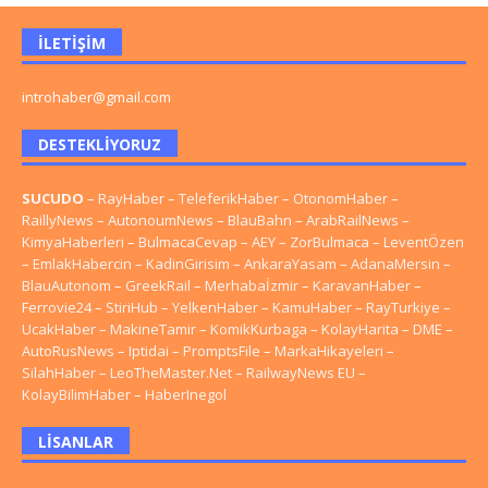
İLETIŞIM
introhaber@gmail.com
DESTEKLIYORUZ
SUCUDO
–
RayHaber
–
TeleferikHaber
–
OtonomHaber
–
RaillyNews
–
AutonoumNews
–
BlauBahn
–
ArabRailNews
–
KimyaHaberleri
–
BulmacaCevap
–
AEY
–
ZorBulmaca
–
LeventÖzen
–
EmlakHabercin
–
KadinGirisim
–
AnkaraYasam
–
AdanaMersin
–
BlauAutonom
–
GreekRail
–
Merhabaİzmir
–
KaravanHaber
–
Ferrovie24
–
StiriHub
–
YelkenHaber
–
KamuHaber
–
RayTurkiye
–
UcakHaber
–
MakineTamir
–
KomikKurbaga
–
KolayHarita
–
DME
–
AutoRusNews
–
Iptidai
–
PromptsFile
–
MarkaHikayeleri
–
SilahHaber
–
LeoTheMaster.Net
–
RailwayNews EU
–
KolayBilimHaber
–
HaberInegol
LISANLAR