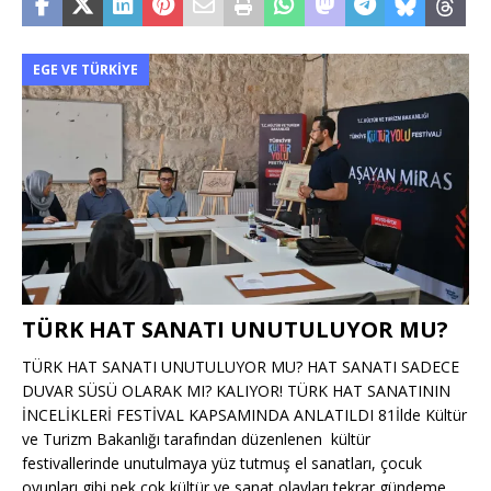
EGE VE TÜRKIYE
TÜRK HAT SANATI UNUTULUYOR MU?
TÜRK HAT SANATI UNUTULUYOR MU? HAT SANATI SADECE
DUVAR SÜSÜ OLARAK MI? KALIYOR! TÜRK HAT SANATININ
İNCELİKLERİ FESTİVAL KAPSAMINDA ANLATILDI 81İlde Kültür
ve Turizm Bakanlığı tarafından düzenlenen kültür
festivallerinde unutulmaya yüz tutmuş el sanatları, çocuk
oyunları gibi pek çok kültür ve sanat olayları tekrar gündeme