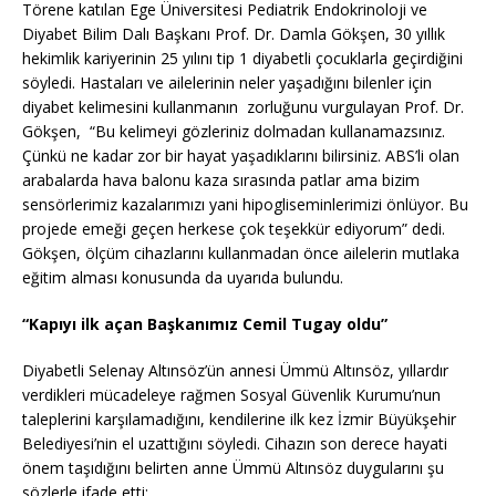
Törene katılan Ege Üniversitesi Pediatrik Endokrinoloji ve
Diyabet Bilim Dalı Başkanı Prof. Dr. Damla Gökşen, 30 yıllık
hekimlik kariyerinin 25 yılını tip 1 diyabetli çocuklarla geçirdiğini
söyledi. Hastaları ve ailelerinin neler yaşadığını bilenler için
diyabet kelimesini kullanmanın zorluğunu vurgulayan Prof. Dr.
Gökşen, “Bu kelimeyi gözleriniz dolmadan kullanamazsınız.
Çünkü ne kadar zor bir hayat yaşadıklarını bilirsiniz. ABS’li olan
arabalarda hava balonu kaza sırasında patlar ama bizim
sensörlerimiz kazalarımızı yani hipogliseminlerimizi önlüyor. Bu
projede emeği geçen herkese çok teşekkür ediyorum” dedi.
Gökşen, ölçüm cihazlarını kullanmadan önce ailelerin mutlaka
eğitim alması konusunda da uyarıda bulundu.
“Kapıyı ilk açan Başkanımız Cemil Tugay oldu”
Diyabetli Selenay Altınsöz’ün annesi Ümmü Altınsöz, yıllardır
verdikleri mücadeleye rağmen Sosyal Güvenlik Kurumu’nun
taleplerini karşılamadığını, kendilerine ilk kez İzmir Büyükşehir
Belediyesi’nin el uzattığını söyledi. Cihazın son derece hayati
önem taşıdığını belirten anne Ümmü Altınsöz duygularını şu
sözlerle ifade etti: