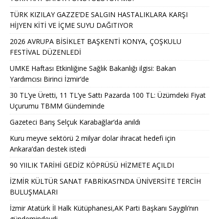
TÜRK KIZILAY GAZZE’DE SALGIN HASTALIKLARA KARŞI
HİJYEN KİTİ VE İÇME SUYU DAĞITIYOR
2026 AVRUPA BİSİKLET BAŞKENTİ KONYA, ÇOŞKULU
FESTİVAL DÜZENLEDİ
UMKE Haftası Etkinliğine Sağlık Bakanlığı ilgisi: Bakan
Yardımcısı Birinci İzmir’de
30 TL’ye Üretti, 11 TL’ye Sattı Pazarda 100 TL: Üzümdeki Fiyat
Uçurumu TBMM Gündeminde
Gazeteci Barış Selçuk Karabağlar’da anıldı
Kuru meyve sektörü 2 milyar dolar ihracat hedefi için
Ankara’dan destek istedi
90 YIILIK TARİHİ GEDİZ KÖPRÜSÜ HİZMETE AÇILDI
İZMİR KÜLTÜR SANAT FABRİKASI’NDA ÜNİVERSİTE TERCİH
BULUŞMALARI
İzmir Atatürk İl Halk Kütüphanesi,AK Parti Başkanı Saygılı’nın
gündemindeydi