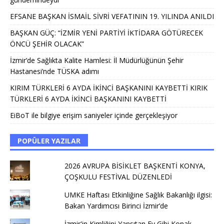
EFSANE BAŞKAN İSMAİL SİVRİ VEFATININ 19. YILINDA ANILDI
BAŞKAN GÜÇ: “İZMİR YENİ PARTİYİ İKTİDARA GÖTÜRECEK
ÖNCÜ ŞEHİR OLACAK”
İzmir’de Sağlıkta Kalite Hamlesi: İl Müdürlüğünün Şehir
Hastanesi’nde TÜSKA adımı
KIRIM TÜRKLERİ 6 AYDA İKİNCİ BAŞKANINI KAYBETTİ KIRIK
TÜRKLERİ 6 AYDA İKİNCİ BAŞKANINI KAYBETTİ
EiBoT ile bilgiye erişim saniyeler içinde gerçekleşiyor
POPÜLER YAZILAR
2026 AVRUPA BİSİKLET BAŞKENTİ KONYA,
ÇOŞKULU FESTİVAL DÜZENLEDİ
UMKE Haftası Etkinliğine Sağlık Bakanlığı ilgisi:
Bakan Yardımcısı Birinci İzmir’de
İzmir'in Kimliğini Yansıtan Ev Gibi Konak