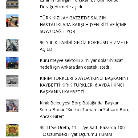
Durağı Hizmete açıldı
TÜRK KIZILAY GAZZE’DE SALGIN
HASTALIKLARA KARŞI HİJYEN KİTİ VE İÇME
SUYU DAĞITIYOR
90 YIILIK TARİHİ GEDİZ KÖPRÜSÜ HİZMETE
AÇILDI
Kuru meyve sektörü 2 milyar dolar ihracat
hedefi için Ankara’dan destek istedi
KIRIM TÜRKLERİ 6 AYDA İKİNCİ BAŞKANINI
KAYBETTİ KIRIK TÜRKLERİ 6 AYDA İKİNCİ
BAŞKANINI KAYBETTİ
Kınık Belediyesi Borç Batağında: Başkan
Sema Bodur “Kınık’ın Tamamını Satsam Borç
Ancak Biter”
30 TL'ye Üretti, 11 TL'ye Sattı Pazarda 100
TL: Üzümdeki Fiyat Uçurumu TBMM