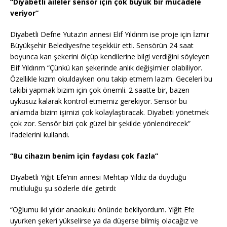
“Diyabetli aileler sensör için çok büyük bir mücadele
veriyor”
Diyabetli Defne Yutaz’ın annesi Elif Yıldırım ise proje için İzmir
Büyükşehir Belediyesi’ne teşekkür etti. Sensörün 24 saat
boyunca kan şekerini ölçüp kendilerine bilgi verdiğini söyleyen
Elif Yıldırım “Çünkü kan şekerinde anlık değişimler olabiliyor.
Özellikle kızım okuldayken onu takip etmem lazım. Geceleri bu
takibi yapmak bizim için çok önemli. 2 saatte bir, bazen
uykusuz kalarak kontrol etmemiz gerekiyor. Sensör bu
anlamda bizim işimizi çok kolaylaştıracak. Diyabeti yönetmek
çok zor. Sensör bizi çok güzel bir şekilde yönlendirecek”
ifadelerini kullandı.
“Bu cihazın benim için faydası çok fazla”
Diyabetli Yiğit Efe’nin annesi Mehtap Yıldız da duyduğu
mutluluğu şu sözlerle dile getirdi:
“Oğlumu iki yıldır anaokulu önünde bekliyordum. Yiğit Efe
uyurken şekeri yükselirse ya da düşerse bilmiş olacağız ve