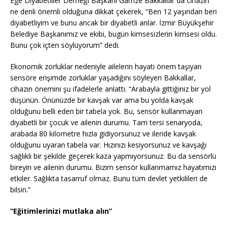
Ege Diyabetliler Derneği Başkanı Gamze Bakkallar da cihazın
ne denli önemli olduğuna dikkat çekerek, “Ben 12 yaşından beri
diyabetliyim ve bunu ancak bir diyabetli anlar. İzmir Büyükşehir
Belediye Başkanımız ve ekibi, bugün kimsesizlerin kimsesi oldu.
Bunu çok içten söylüyorum” dedi.
Ekonomik zorluklar nedeniyle ailelerin hayati önem taşıyan
sensöre erişimde zorluklar yaşadığını söyleyen Bakkallar,
cihazın önemini şu ifadelerle anlattı. “Arabayla gittiğiniz bir yol
düşünün. Önünüzde bir kavşak var ama bu yolda kavşak
olduğunu belli eden bir tabela yok. Bu, sensör kullanmayan
diyabetli bir çocuk ve ailenin durumu. Tam tersi senaryoda,
arabada 80 kilometre hızla gidiyorsunuz ve ileride kavşak
olduğunu uyaran tabela var. Hızınızı kesiyorsunuz ve kavşağı
sağlıklı bir şekilde geçerek kaza yapmıyorsunuz. Bu da sensörlü
bireyin ve ailenin durumu. Bizim sensör kullanmamız hayatımızı
etkiler. Sağlıkta tasarruf olmaz. Bunu tüm devlet yetkilileri de
bilsin.”
“Eğitimlerinizi mutlaka alın”