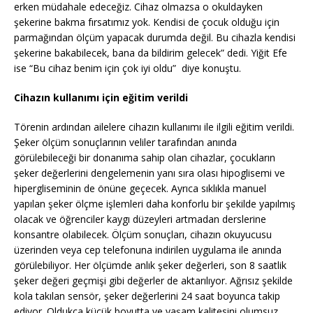
erken müdahale edeceğiz. Cihaz olmazsa o okuldayken
şekerine bakma fırsatımız yok. Kendisi de çocuk olduğu için
parmağından ölçüm yapacak durumda değil. Bu cihazla kendisi
şekerine bakabilecek, bana da bildirim gelecek” dedi. Yiğit Efe
ise “Bu cihaz benim için çok iyi oldu” diye konuştu.
Cihazın kullanımı için eğitim verildi
Törenin ardından ailelere cihazın kullanımı ile ilgili eğitim verildi.
Şeker ölçüm sonuçlarının veliler tarafından anında
görülebileceği bir donanıma sahip olan cihazlar, çocukların
şeker değerlerini dengelemenin yanı sıra olası hipoglisemi ve
hipergliseminin de önüne geçecek. Ayrıca sıklıkla manuel
yapılan şeker ölçme işlemleri daha konforlu bir şekilde yapılmış
olacak ve öğrenciler kaygı düzeyleri artmadan derslerine
konsantre olabilecek. Ölçüm sonuçları, cihazın okuyucusu
üzerinden veya cep telefonuna indirilen uygulama ile anında
görülebiliyor. Her ölçümde anlık şeker değerleri, son 8 saatlik
şeker değeri geçmişi gibi değerler de aktarılıyor. Ağrısız şekilde
kola takılan sensör, şeker değerlerini 24 saat boyunca takip
ediyor. Oldukça küçük boyutta ve yaşam kalitesini olumsuz