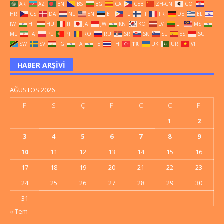
AR
AZ
BN
BS
BG
CA
CEB
ZH-CN
CO
HR
CS
DA
NL
EN
ET
TL
FI
FR
DE
EL
IW
HI
HU
IT
JA
JW
KN
KO
LV
LT
MS
ML
FA
PL
PT
RO
RU
SR
SK
SL
ES
SU
SW
SV
TG
TA
TE
TH
TR
UK
UR
VI
HABER ARŞIVI
AĞUSTOS 2026
P
S
Ç
P
C
C
P
1
2
3
4
5
6
7
8
9
10
11
12
13
14
15
16
17
18
19
20
21
22
23
24
25
26
27
28
29
30
31
« Tem