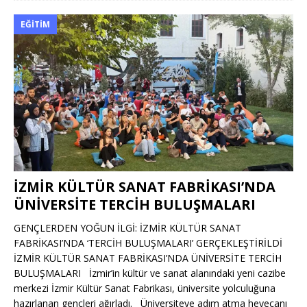
EĞITIM
İZMİR KÜLTÜR SANAT FABRİKASI’NDA
ÜNİVERSİTE TERCİH BULUŞMALARI
GENÇLERDEN YOĞUN İLGİ: İZMİR KÜLTÜR SANAT
FABRİKASI’NDA ‘TERCİH BULUŞMALARI’ GERÇEKLEŞTİRİLDİ
İZMİR KÜLTÜR SANAT FABRİKASI’NDA ÜNİVERSİTE TERCİH
BULUŞMALARI İzmir’in kültür ve sanat alanındaki yeni cazibe
merkezi İzmir Kültür Sanat Fabrikası, üniversite yolculuğuna
hazırlanan gençleri ağırladı. Üniversiteye adım atma heyecanı