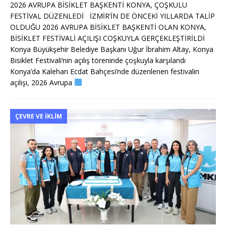
2026 AVRUPA BİSİKLET BAŞKENTİ KONYA, ÇOŞKULU
FESTİVAL DÜZENLEDİ İZMİR’İN DE ÖNCEKİ YILLARDA TALİP
OLDUĞU 2026 AVRUPA BİSİKLET BAŞKENTİ OLAN KONYA,
BİSİKLET FESTİVALİ AÇILIŞI COŞKUYLA GERÇEKLEŞTİRİLDİ
Konya Büyükşehir Belediye Başkanı Uğur İbrahim Altay, Konya
Bisiklet Festivali’nin açılış töreninde çoşkuyla karşılandı
Konya’da Kalehan Ecdat Bahçesi’nde düzenlenen festivalin
açılışı, 2026 Avrupa
ÇEVRE VE İKLIM