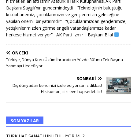
hizmetleri anlattı İzmir Atatürk İl Halk Kütüphanesi,AK Parti
Başkanı Saygılı’nın gündemindeydi “Teknolojinin buluştuğu
kütüphanemiz, çocuklarımızın ve gençlerimizin geleceğine
yapılan önemli bir yatırımdır” “Çocuklarımızdan gençlerimize,
yetişkinlerimizden görme engelli vatandaşlarımıza kadar
herkese hizmet veriyor” AK Parti İzmir İl Başkanı Bilal
ÖNCEKI
Türkiye, Dünya Kuru Üzüm İhracatının Yüzde 30’unu Tek Başına
Yapmayı Hedefliyor
SONRAKI
Dış dünyadan kendinizi izole ediyorsanız dikkat!
Hikikomori, sizi eve hapsedebilir!
SON YAZILAR
TÜRK HAT SANATI UNUTULUYOR MU?