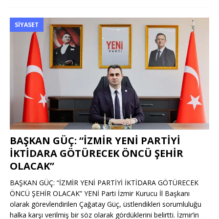
SIYASET
BAŞKAN GÜÇ: “İZMİR YENİ PARTİYİ
İKTİDARA GÖTÜRECEK ÖNCÜ ŞEHİR
OLACAK”
BAŞKAN GÜÇ: “İZMİR YENİ PARTİYİ İKTİDARA GÖTÜRECEK
ÖNCÜ ŞEHİR OLACAK” YENİ Parti İzmir Kurucu İl Başkanı
olarak görevlendirilen Çağatay Güç, üstlendikleri sorumluluğu
halka karşı verilmiş bir söz olarak gördüklerini belirtti. İzmir’in