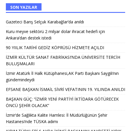
SON YAZILAR
Gazeteci Barış Selçuk Karabağlar’da anıldı
Kuru meyve sektörü 2 milyar dolar ihracat hedefi için
Ankara’dan destek istedi
90 YIILIK TARİHİ GEDİZ KÖPRÜSÜ HİZMETE AÇILDI
İZMİR KÜLTÜR SANAT FABRİKASI’NDA ÜNİVERSİTE TERCİH
BULUŞMALARI
İzmir Atatürk İl Halk Kütüphanesi,AK Parti Başkanı Saygılı’nın
gündemindeydi
EFSANE BAŞKAN İSMAİL SİVRİ VEFATININ 19. YILINDA ANILDI
BAŞKAN GÜÇ: “İZMİR YENİ PARTİYİ İKTİDARA GÖTÜRECEK
ÖNCÜ ŞEHİR OLACAK”
İzmir’de Sağlıkta Kalite Hamlesi: İl Müdürlüğünün Şehir
Hastanesi’nde TÜSKA adımı