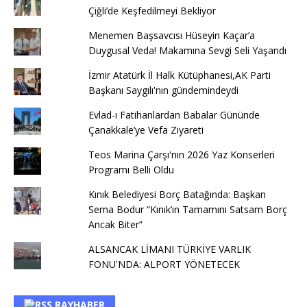
Çiğli’de Keşfedilmeyi Bekliyor
Menemen Başsavcısı Hüseyin Kaçar’a
Duygusal Veda! Makamına Sevgi Seli Yaşandı
İzmir Atatürk İl Halk Kütüphanesi,AK Parti
Başkanı Saygılı'nın gündemindeydi
Evlad-ı Fatihanlardan Babalar Gününde
Çanakkale’ye Vefa Ziyareti
Teos Marina Çarşı'nın 2026 Yaz Konserleri
Programı Belli Oldu
Kınık Belediyesi Borç Batağında: Başkan
Sema Bodur “Kınık’ın Tamamını Satsam Borç
Ancak Biter”
ALSANCAK LİMANI TÜRKİYE VARLIK
FONU'NDA: ALPORT YÖNETECEK
RAYHABER