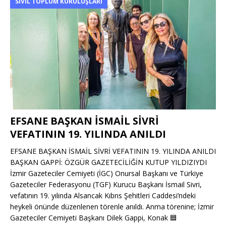
SIVIL TOPLUM KURULUŞLARI
EFSANE BAŞKAN İSMAİL SİVRİ
VEFATININ 19. YILINDA ANILDI
EFSANE BAŞKAN İSMAİL SİVRİ VEFATININ 19. YILINDA ANILDI
BAŞKAN GAPPİ: ÖZGÜR GAZETECİLİĞİN KUTUP YILDIZIYDI
İzmir Gazeteciler Cemiyeti (İGC) Onursal Başkanı ve Türkiye
Gazeteciler Federasyonu (TGF) Kurucu Başkanı İsmail Sivri,
vefatının 19. yılında Alsancak Kıbrıs Şehitleri Caddesi’ndeki
heykeli önünde düzenlenen törenle anıldı. Anma törenine; İzmir
Gazeteciler Cemiyeti Başkanı Dilek Gappi, Konak
🟦