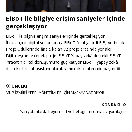
EiBoT ile bilgiye erişim saniyeler içinde
gerçekleşiyor
EiBoT ile bilgiye erişim saniyeler içinde gerçekleşiyor
İhracatçının dijital yol arkadaşı EiBoT ödül getirdi EİB, Verimlilik
Proje Ödülleri’nde finale kalan 72 proje arasında yer aldı
Dijitalleşmede örnek proje: EiBoT Yapay zekâ destekli EiBoT,
ihracatın dijital dönüşümüne güç katıyor EiBoT, yapay zekâ
destekli ihracat asistanı olarak verimlilik ödüllerinde başarı
🟦
ÖNCEKI
MHP İZMİR’İ YEREL YÖNETİMLER İÇİN MASAYA YATIRIYOR
SONRAKI
Yan yatanlarda boyun, sırt ve bel ağrıları daha az görülüyor