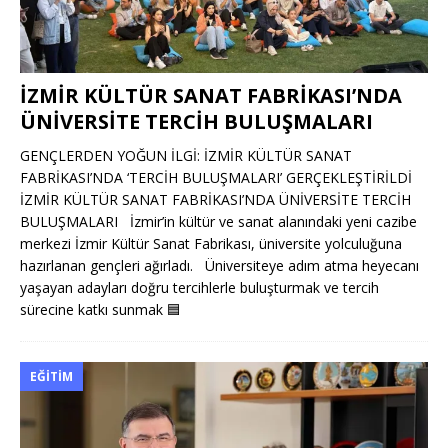
İZMİR KÜLTÜR SANAT FABRİKASI’NDA
ÜNİVERSİTE TERCİH BULUŞMALARI
GENÇLERDEN YOĞUN İLGİ: İZMİR KÜLTÜR SANAT
FABRİKASI’NDA ‘TERCİH BULUŞMALARI’ GERÇEKLEŞTİRİLDİ
İZMİR KÜLTÜR SANAT FABRİKASI’NDA ÜNİVERSİTE TERCİH
BULUŞMALARI İzmir’in kültür ve sanat alanındaki yeni cazibe
merkezi İzmir Kültür Sanat Fabrikası, üniversite yolculuğuna
hazırlanan gençleri ağırladı. Üniversiteye adım atma heyecanı
yaşayan adayları doğru tercihlerle buluşturmak ve tercih
sürecine katkı sunmak
🟦
EĞITIM