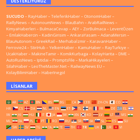
DESTEKLIYORUZ
SUCUDO
–
RayHaber
–
TeleferikHaber
–
OtonomHaber
–
RaillyNews
–
AutonoumNews
–
BlauBahn
–
ArabRailNews
–
KimyaHaberleri
–
BulmacaCevap
–
AEY
–
ZorBulmaca
–
LeventÖzen
–
EmlakHabercin
–
KadinGirisim
–
AnkaraYasam
–
AdanaMersin
–
BlauAutonom
–
GreekRail
–
Merhabaİzmir
–
KaravanHaber
–
Ferrovie24
–
StiriHub
–
YelkenHaber
–
KamuHaber
–
RayTurkiye
–
UcakHaber
–
MakineTamir
–
KomikKurbaga
–
KolayHarita
–
DME
–
AutoRusNews
–
Iptidai
–
PromptsFile
–
MarkaHikayeleri
–
SilahHaber
–
LeoTheMaster.Net
–
RailwayNews EU
–
KolayBilimHaber
–
HaberInegol
LISANLAR
AR
AZ
BN
BS
BG
CA
CEB
ZH-CN
CO
HR
CS
DA
NL
EN
ET
TL
FI
FR
DE
EL
IW
HI
HU
IT
JA
JW
KN
KO
LV
LT
MS
ML
FA
PL
PT
RO
RU
SR
SK
SL
ES
SU
SW
SV
TG
TA
TE
TH
TR
UK
UR
VI