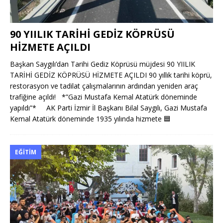
90 YIILIK TARİHİ GEDİZ KÖPRÜSÜ
HİZMETE AÇILDI
Başkan Saygılı’dan Tarihi Gediz Köprüsü müjdesi 90 YIILIK
TARİHİ GEDİZ KÖPRÜSÜ HİZMETE AÇILDI 90 yıllık tarihi köprü,
restorasyon ve tadilat çalışmalarının ardından yeniden araç
trafiğine açıldı! *”Gazi Mustafa Kemal Atatürk döneminde
yapıldı”* AK Parti İzmir İl Başkanı Bilal Saygılı, Gazi Mustafa
Kemal Atatürk döneminde 1935 yılında hizmete
🟦
EĞITIM