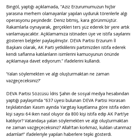
Bingöl, yaptığı açıklamada, “Aziz Erzurumumuzun hiçbir
yarasına merhem olamayanlar yapılan uyduruk törenlerle algı
operasyonu peşindedir. Deniz bitmiş, kara görünmüştür.
Rakamlarla oynayarak, gerçekleri ters yüz ederek bir yere artık
varılamayacaktır. Açıklamamıza istinaden üye ve istifa sayılarını
gösteren belgeler paylaşılmıştır. DEVA Partisi Erzurum İl
Başkanı olarak, AK Parti yetkililerini partimizden istifa ederek
kendi saflarına katılanların isimlerini kamuoyunun önünde
açıklamaya davet ediyorum.” ifadelerini kullandı.
‘Yalan söylemekten ve algı oluşturmaktan ne zaman
vazgeçeceksiniz?’
DEVA Partisi Sözcüsü İdris Şahin de sosyal medya hesabından
yaptığı paylaşımda “637 üyesi bulunan DEVA Partisi Horasan
teşkilatından Kasım ayında Yargıtay kayıtlarına göre istifa eden
kişi sayısı 64 iken nasıl oluyor da 800 kişi istifa edip AK Parti’ye
katılıyor? Vatandaşa yalan söylemekten ve algı oluşturmaktan
ne zaman vazgeçeceksiniz? Allah’tan korkmaz, kuldan utanmaz
adamlar!” ifadeleriyle yapılan haberlere tepki gösterdi.