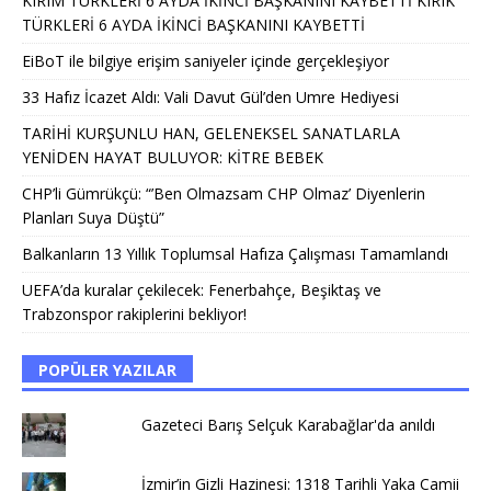
KIRIM TÜRKLERİ 6 AYDA İKİNCİ BAŞKANINI KAYBETTİ KIRIK
TÜRKLERİ 6 AYDA İKİNCİ BAŞKANINI KAYBETTİ
EiBoT ile bilgiye erişim saniyeler içinde gerçekleşiyor
33 Hafız İcazet Aldı: Vali Davut Gül’den Umre Hediyesi
TARİHİ KURŞUNLU HAN, GELENEKSEL SANATLARLA
YENİDEN HAYAT BULUYOR: KİTRE BEBEK
CHP’li Gümrükçü: “’Ben Olmazsam CHP Olmaz’ Diyenlerin
Planları Suya Düştü”
Balkanların 13 Yıllık Toplumsal Hafıza Çalışması Tamamlandı
UEFA’da kuralar çekilecek: Fenerbahçe, Beşiktaş ve
Trabzonspor rakiplerini bekliyor!
POPÜLER YAZILAR
Gazeteci Barış Selçuk Karabağlar'da anıldı
İzmir’in Gizli Hazinesi: 1318 Tarihli Yaka Camii