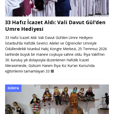
33 Hafız İcazet Aldı: Vali Davut Gül’den
Umre Hediyesi
33 Hafız İcazet Aldı: Vali Davut Gül’den Umre Hediyesi
İstanbul’da Hafızlık Sevinci: Aileler ve Öğrenciler Umreyle
Ödüllendirildi İstanbul Haliç Kongre Merkezi, 25 Temmuz 2026
tarihinde büyük bir manevi coşkuya sahne oldu. İhya Vakfı’nın
30. kuruluş yılı dolayısıyla düzenlenen Hafızlık İcazet
Merasiminde, Gülsüm Hanım İhya Kız Kur’an Kursu’nda
eğitimlerini tamamlayan 33
🟦
DÜNYA