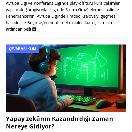
Avrupa Ligi ve Konferans Ligi’nde play-off turu kura çekimleri
yapılacak. Şampiyonlar Ligi’nde Sturm Graz’ı elemesi halinde
Fenerbahçe’nin, Avrupa Ligi’nde Hradec Kralove’yi geçmesi
halinde ise Beşiktaş’ın muhtemel rakipleri kura çekiminin
ardından belli
🟦
ÇEVRE VE İKLIM
Yapay zekânın Kazandırdığı Zaman
Nereye Gidiyor?