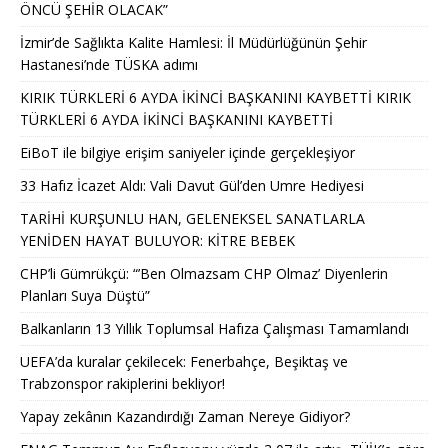
ÖNCÜ ŞEHİR OLACAK”
İzmir’de Sağlıkta Kalite Hamlesi: İl Müdürlüğünün Şehir
Hastanesi’nde TÜSKA adımı
KIRIK TÜRKLERİ 6 AYDA İKİNCİ BAŞKANINI KAYBETTİ KIRIK
TÜRKLERİ 6 AYDA İKİNCİ BAŞKANINI KAYBETTİ
EiBoT ile bilgiye erişim saniyeler içinde gerçekleşiyor
33 Hafız İcazet Aldı: Vali Davut Gül’den Umre Hediyesi
TARİHİ KURŞUNLU HAN, GELENEKSEL SANATLARLA
YENİDEN HAYAT BULUYOR: KİTRE BEBEK
CHP’li Gümrükçü: “’Ben Olmazsam CHP Olmaz’ Diyenlerin
Planları Suya Düştü”
Balkanların 13 Yıllık Toplumsal Hafıza Çalışması Tamamlandı
UEFA’da kuralar çekilecek: Fenerbahçe, Beşiktaş ve
Trabzonspor rakiplerini bekliyor!
Yapay zekânın Kazandırdığı Zaman Nereye Gidiyor?