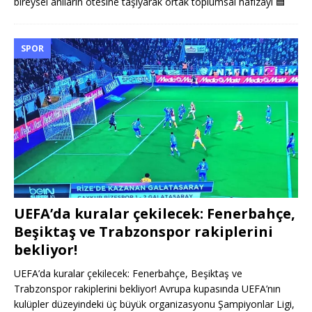
bireysel anıların ötesine taşıyarak ortak toplumsal hafızayı
🟦
SPOR
UEFA’da kuralar çekilecek: Fenerbahçe,
Beşiktaş ve Trabzonspor rakiplerini
bekliyor!
UEFA’da kuralar çekilecek: Fenerbahçe, Beşiktaş ve
Trabzonspor rakiplerini bekliyor! Avrupa kupasında UEFA’nın
kulüpler düzeyindeki üç büyük organizasyonu Şampiyonlar Ligi,