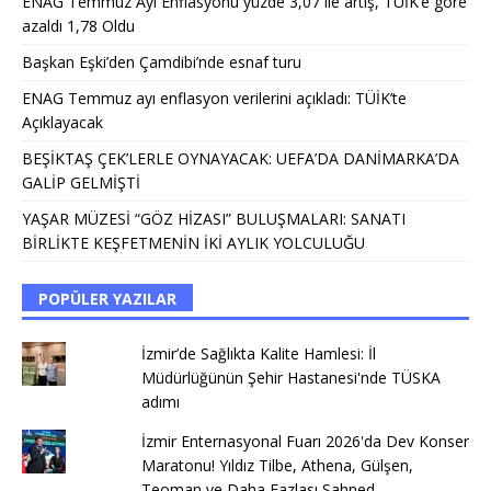
ENAG Temmuz Ayı Enflasyonu yüzde 3,07 ile artış, TÜİK’e göre
azaldı 1,78 Oldu
Başkan Eşki’den Çamdibi’nde esnaf turu
ENAG Temmuz ayı enflasyon verilerini açıkladı: TÜİK’te
Açıklayacak
BEŞİKTAŞ ÇEK’LERLE OYNAYACAK: UEFA’DA DANİMARKA’DA
GALİP GELMİŞTİ
YAŞAR MÜZESİ “GÖZ HİZASI” BULUŞMALARI: SANATI
BİRLİKTE KEŞFETMENİN İKİ AYLIK YOLCULUĞU
POPÜLER YAZILAR
İzmir’de Sağlıkta Kalite Hamlesi: İl
Müdürlüğünün Şehir Hastanesi'nde TÜSKA
adımı
İzmir Enternasyonal Fuarı 2026'da Dev Konser
Maratonu! Yıldız Tilbe, Athena, Gülşen,
Teoman ve Daha Fazlası Sahned