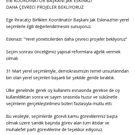
EİB KOORDİNATÖR BAŞKANI JAK ESKİNAZİ
DAHA ÇEVRECİ PROJELER BEKLİYORUZ
Ege İhracatçı Birlikleri Koordinatör Başkanı Jak Eskinazi’nin yerel
seçimlerle ilgili değerlendirmesini sunuyoruz.
Eskinazi: “Yerel yöneticilerden daha çevreci projeler bekliyoruz”
Seçim sonrası önceliğimiz yapısal reformlara ağırlık vermek
olmalı
31 Mart yerel seçimleriyle, demokrasimizin temel unsurlarından
biri olan yerel seçimleri başarılı bir şekilde geride bıraktık.
Ülke genelinde gerek oy kullanımı esnasında gerekse de oy
kullanıldıktan sonra ve sayım sırasında huzur ve sükûnetle
seçimlerin gerçekleştirilmesi bizleri fazlasıyla mutlu etti.
Bu vesileyle, seçimlerde görevli kamu görevlilerimiz başta
olmak üzere sandık başında görev alan tüm iktidar ve
muhalefet parti görevlilerine de teşekkür ediyoruz.