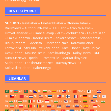
introhaber@gmail.com
DESTEKLIYORUZ
SUCUDO
–
RayHaber
–
TeleferikHaber
–
OtonomHaber
–
RaillyNews
–
AutonoumNews
–
BlauBahn
–
ArabRailNews
–
KimyaHaberleri
–
BulmacaCevap
–
AEY
–
ZorBulmaca
–
LeventÖzen
–
EmlakHabercin
–
KadinGirisim
–
AnkaraYasam
–
AdanaMersin
–
BlauAutonom
–
GreekRail
–
Merhabaİzmir
–
KaravanHaber
–
Ferrovie24
–
StiriHub
–
YelkenHaber
–
KamuHaber
–
RayTurkiye
–
UcakHaber
–
MakineTamir
–
KomikKurbaga
–
KolayHarita
–
DME
–
AutoRusNews
–
Iptidai
–
PromptsFile
–
MarkaHikayeleri
–
SilahHaber
–
LeoTheMaster.Net
–
RailwayNews EU
–
KolayBilimHaber
–
HaberInegol
LISANLAR
AR
AZ
BN
BS
BG
CA
CEB
ZH-CN
CO
HR
CS
DA
NL
EN
ET
TL
FI
FR
DE
EL
IW
HI
HU
IT
JA
JW
KN
KO
LV
LT
MS
ML
FA
PL
PT
RO
RU
SR
SK
SL
ES
SU
SW
SV
TG
TA
TE
TH
TR
UK
UR
VI