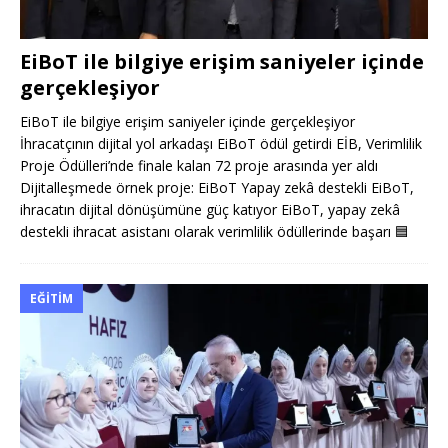
EiBoT ile bilgiye erişim saniyeler içinde
gerçekleşiyor
EiBoT ile bilgiye erişim saniyeler içinde gerçekleşiyor
İhracatçının dijital yol arkadaşı EiBoT ödül getirdi EİB, Verimlilik
Proje Ödülleri’nde finale kalan 72 proje arasında yer aldı
Dijitalleşmede örnek proje: EiBoT Yapay zekâ destekli EiBoT,
ihracatın dijital dönüşümüne güç katıyor EiBoT, yapay zekâ
destekli ihracat asistanı olarak verimlilik ödüllerinde başarı
🟦
EĞITIM