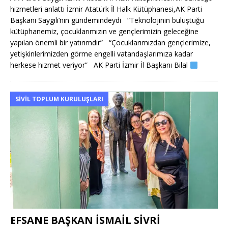
hizmetleri anlattı İzmir Atatürk İl Halk Kütüphanesi,AK Parti
Başkanı Saygılı’nın gündemindeydi “Teknolojinin buluştuğu
kütüphanemiz, çocuklarımızın ve gençlerimizin geleceğine
yapılan önemli bir yatırımdır” “Çocuklarımızdan gençlerimize,
yetişkinlerimizden görme engelli vatandaşlarımıza kadar
herkese hizmet veriyor” AK Parti İzmir İl Başkanı Bilal
SIVIL TOPLUM KURULUŞLARI
EFSANE BAŞKAN İSMAİL SİVRİ