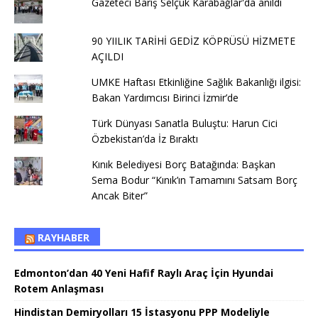
Gazeteci Barış Selçuk Karabağlar'da anıldı
90 YIILIK TARİHİ GEDİZ KÖPRÜSÜ HİZMETE
AÇILDI
UMKE Haftası Etkinliğine Sağlık Bakanlığı ilgisi:
Bakan Yardımcısı Birinci İzmir’de
Türk Dünyası Sanatla Buluştu: Harun Cici
Özbekistan’da İz Bıraktı
Kınık Belediyesi Borç Batağında: Başkan
Sema Bodur “Kınık’ın Tamamını Satsam Borç
Ancak Biter”
RAYHABER
Edmonton’dan 40 Yeni Hafif Raylı Araç İçin Hyundai
Rotem Anlaşması
Hindistan Demiryolları 15 İstasyonu PPP Modeliyle