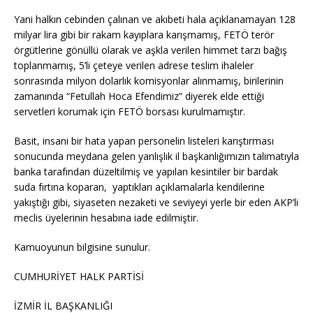
Yani halkın cebinden çalınan ve akıbeti hala açıklanamayan 128
milyar lira gibi bir rakam kayıplara karışmamış, FETÖ terör
örgütlerine gönüllü olarak ve aşkla verilen himmet tarzı bağış
toplanmamış, 5’li çeteye verilen adrese teslim ihaleler
sonrasında milyon dolarlık komisyonlar alınmamış, birilerinin
zamanında “Fetullah Hoca Efendimiz” diyerek elde ettiği
servetleri korumak için FETÖ borsası kurulmamıştır.
Basit, insani bir hata yapan personelin listeleri karıştırması
sonucunda meydana gelen yanlışlık il başkanlığımızın talimatıyla
banka tarafından düzeltilmiş ve yapılan kesintiler bir bardak
suda fırtına koparan, yaptıkları açıklamalarla kendilerine
yakıştığı gibi, siyaseten nezaketi ve seviyeyi yerle bir eden AKP’li
meclis üyelerinin hesabına iade edilmiştir.
Kamuoyunun bilgisine sunulur.
CUMHURİYET HALK PARTİSİ
İZMİR İL BAŞKANLIĞI