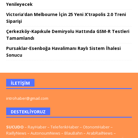
Yenileyecek
Victoria’dan Melbourne İçin 25 Yeni X’trapolis 2.0 Treni
Siparişi
Çerkezköy-Kapıkule Demiryolu Hattında GSM-R Testleri
Tamamlandı
Pursaklar-Esenboğa Havalimanı Raylı Sistem İhalesi
Sonucu
İLETIŞIM
introhaber@gmail.com
DESTEKLIYORUZ
SUCUDO
–
RayHaber
–
TeleferikHaber
–
OtonomHaber
–
RaillyNews
–
AutonoumNews
–
BlauBahn
–
ArabRailNews
–