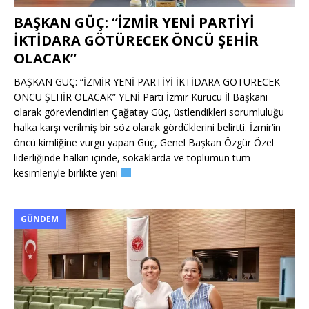
BAŞKAN GÜÇ: “İZMİR YENİ PARTİYİ
İKTİDARA GÖTÜRECEK ÖNCÜ ŞEHİR
OLACAK”
BAŞKAN GÜÇ: “İZMİR YENİ PARTİYİ İKTİDARA GÖTÜRECEK
ÖNCÜ ŞEHİR OLACAK” YENİ Parti İzmir Kurucu İl Başkanı
olarak görevlendirilen Çağatay Güç, üstlendikleri sorumluluğu
halka karşı verilmiş bir söz olarak gördüklerini belirtti. İzmir’in
öncü kimliğine vurgu yapan Güç, Genel Başkan Özgür Özel
liderliğinde halkın içinde, sokaklarda ve toplumun tüm
kesimleriyle birlikte yeni
GÜNDEM