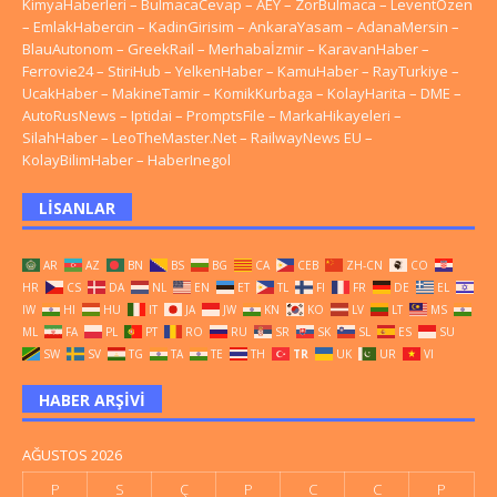
KimyaHaberleri
–
BulmacaCevap
–
AEY
–
ZorBulmaca
–
LeventÖzen
–
EmlakHabercin
–
KadinGirisim
–
AnkaraYasam
–
AdanaMersin
–
BlauAutonom
–
GreekRail
–
Merhabaİzmir
–
KaravanHaber
–
Ferrovie24
–
StiriHub
–
YelkenHaber
–
KamuHaber
–
RayTurkiye
–
UcakHaber
–
MakineTamir
–
KomikKurbaga
–
KolayHarita
–
DME
–
AutoRusNews
–
Iptidai
–
PromptsFile
–
MarkaHikayeleri
–
SilahHaber
–
LeoTheMaster.Net
–
RailwayNews EU
–
KolayBilimHaber
–
HaberInegol
LISANLAR
AR
AZ
BN
BS
BG
CA
CEB
ZH-CN
CO
HR
CS
DA
NL
EN
ET
TL
FI
FR
DE
EL
IW
HI
HU
IT
JA
JW
KN
KO
LV
LT
MS
ML
FA
PL
PT
RO
RU
SR
SK
SL
ES
SU
SW
SV
TG
TA
TE
TH
TR
UK
UR
VI
HABER ARŞIVI
AĞUSTOS 2026
P
S
Ç
P
C
C
P