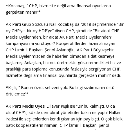
*Kocabaş, ‘’ CHP, hizmette değil ama finansal oyunlarda
gerçekten mahir!’’*
AK Parti Grup Sözcüsü Nail Kocabaş da ‘’2018 seçimlerinde “Bir
oy CHP’ye, bir oy HDP’ye” diyen CHP, şimdi de “Bir aidat CHP
Meclis Üyelerinden, bir aidat AK Parti Meclis Üyelerinden”
kampanyası mı yürütüyor? Kooperatiflerden hızını almayan
CHP İzmir İl Başkanı Şenol Aslanoğlu, AK Parti Büyükşehir
Meclis Üyelerimizden de haberleri olmadan aidat kesmeye
başlamış. Anlaşılan, hizmet üretmekte gösteremedikleri hız ve
pratikliği para toplama konusunda fazlasıyla sergiliyorlar! CHP,
hizmette değil ama finansal oyunlarda gerçekten mahir!’’ dedi.
*Kişili, ‘’ Bunun özrü, sehveni yok. Bu bilgi sızdırmanın üstü
örtülemez’’*
AK Parti Meclis Üyesi Dilaver Kişili ise ‘’Bir bu kalmıştı. O da
oldu! CHP’li, sözde demokrat yöneticiler bakın ne yaptı! Halkın
iradesi ile seçilenlerden kendi çıkarları için pay biçti. O çok bildik,
batık kooperatiflerin mimarı, CHP İzmir İl Başkanı Şenol