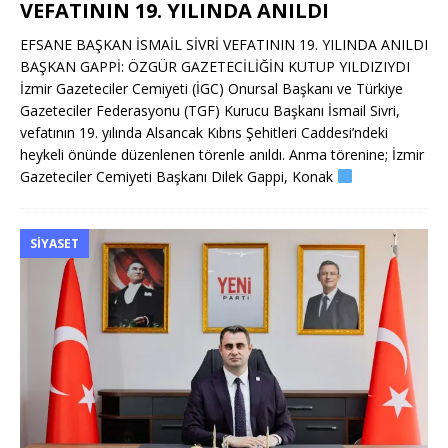
VEFATININ 19. YILINDA ANILDI
EFSANE BAŞKAN İSMAİL SİVRİ VEFATININ 19. YILINDA ANILDI
BAŞKAN GAPPİ: ÖZGÜR GAZETECİLİĞİN KUTUP YILDIZIYDI
İzmir Gazeteciler Cemiyeti (İGC) Onursal Başkanı ve Türkiye
Gazeteciler Federasyonu (TGF) Kurucu Başkanı İsmail Sivri,
vefatının 19. yılında Alsancak Kıbrıs Şehitleri Caddesi’ndeki
heykeli önünde düzenlenen törenle anıldı. Anma törenine; İzmir
Gazeteciler Cemiyeti Başkanı Dilek Gappi, Konak
SIYASET