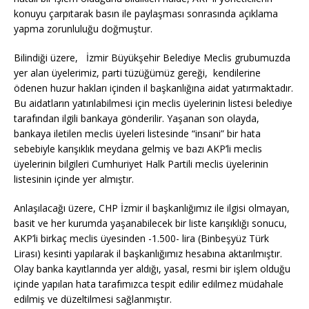
konuyu çarpıtarak basın ile paylaşması sonrasında açıklama
yapma zorunluluğu doğmuştur.
Bilindiği üzere, İzmir Büyükşehir Belediye Meclis grubumuzda
yer alan üyelerimiz, parti tüzüğümüz gereği, kendilerine
ödenen huzur hakları içinden il başkanlığına aidat yatırmaktadır.
Bu aidatların yatırılabilmesi için meclis üyelerinin listesi belediye
tarafından ilgili bankaya gönderilir. Yaşanan son olayda,
bankaya iletilen meclis üyeleri listesinde “insani” bir hata
sebebiyle karışıklık meydana gelmiş ve bazı AKP’li meclis
üyelerinin bilgileri Cumhuriyet Halk Partili meclis üyelerinin
listesinin içinde yer almıştır.
Anlaşılacağı üzere, CHP İzmir il başkanlığımız ile ilgisi olmayan,
basit ve her kurumda yaşanabilecek bir liste karışıklığı sonucu,
AKP’li birkaç meclis üyesinden -1.500- lira (Binbeşyüz Türk
Lirası) kesinti yapılarak il başkanlığımız hesabına aktarılmıştır.
Olay banka kayıtlarında yer aldığı, yasal, resmi bir işlem olduğu
içinde yapılan hata tarafımızca tespit edilir edilmez müdahale
edilmiş ve düzeltilmesi sağlanmıştır.