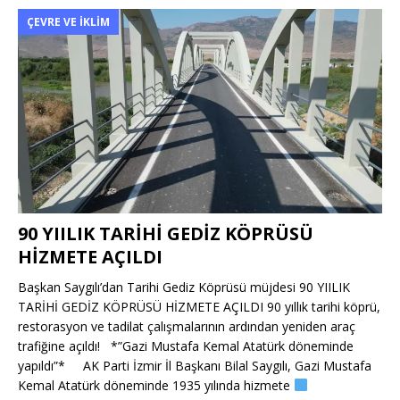
ÇEVRE VE İKLIM
90 YIILIK TARİHİ GEDİZ KÖPRÜSÜ
HİZMETE AÇILDI
Başkan Saygılı’dan Tarihi Gediz Köprüsü müjdesi 90 YIILIK
TARİHİ GEDİZ KÖPRÜSÜ HİZMETE AÇILDI 90 yıllık tarihi köprü,
restorasyon ve tadilat çalışmalarının ardından yeniden araç
trafiğine açıldı! *”Gazi Mustafa Kemal Atatürk döneminde
yapıldı”* AK Parti İzmir İl Başkanı Bilal Saygılı, Gazi Mustafa
Kemal Atatürk döneminde 1935 yılında hizmete