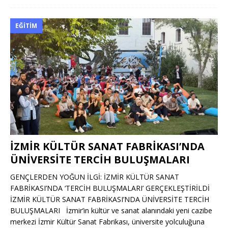
EĞITIM
İZMİR KÜLTÜR SANAT FABRİKASI’NDA
ÜNİVERSİTE TERCİH BULUŞMALARI
GENÇLERDEN YOĞUN İLGİ: İZMİR KÜLTÜR SANAT
FABRİKASI’NDA ‘TERCİH BULUŞMALARI’ GERÇEKLEŞTİRİLDİ
İZMİR KÜLTÜR SANAT FABRİKASI’NDA ÜNİVERSİTE TERCİH
BULUŞMALARI İzmir’in kültür ve sanat alanındaki yeni cazibe
merkezi İzmir Kültür Sanat Fabrikası, üniversite yolculuğuna