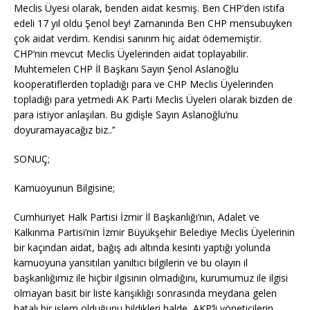
Meclis Üyesi olarak, benden aidat kesmiş. Ben CHP’den istifa
edeli 17 yıl oldu Şenol bey! Zamanında Ben CHP mensubuyken
çok aidat verdim. Kendisi sanırım hiç aidat ödememiştir.
CHP’nin mevcut Meclis Üyelerinden aidat toplayabilir.
Muhtemelen CHP İl Başkanı Sayın Şenol Aslanoğlu
kooperatiflerden topladığı para ve CHP Meclis Üyelerinden
topladığı para yetmedi AK Parti Meclis Üyeleri olarak bizden de
para istiyor anlaşılan. Bu gidişle Sayın Aslanoğlu’nu
doyuramayacağız biz..’’
SONUÇ;
Kamuoyunun Bilgisine;
Cumhuriyet Halk Partisi İzmir İl Başkanlığı’nın, Adalet ve
Kalkınma Partisi’nin İzmir Büyükşehir Belediye Meclis Üyelerinin
bir kaçından aidat, bağış adı altında kesinti yaptığı yolunda
kamuoyuna yansıtılan yanıltıcı bilgilerin ve bu olayın il
başkanlığımız ile hiçbir ilgisinin olmadığını, kurumumuz ile ilgisi
olmayan basit bir liste karışıklığı sonrasında meydana gelen
hatalı bir işlem olduğunu bildikleri halde, AKP’li yöneticilerin