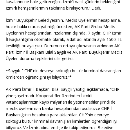
kasalarını ne hale getireceğini, İzmir’i nasıl günlerin beklediğini
İzmirli hemşehrilerimin takdirine bırakıyorum.’’ Dedi.
İzmir Büyükşehir Belediyesi’nin, Meclis Üyeleri’nin hesaplarına,
huzur hakkı olarak yatırdığı ücretten, AK Parti Grubu Meclis
Üyelerinin hesaplarından, rızalarının dışında, 7 aydır, CHP İzmir
İl Başkanlığı’na otomatik olarak, aidat adı altında aylık 1500 TL
kesildiği ortaya çıktı. Durumun ortaya çıkmasının ardından AK
Parti İzmir İl Başkanı Bilal Saygılı ve AK Parti Büyükşehir Meclis
Üyeleri duruma tepkilerini dile getirdi.
*Saygılı, ‘’ CHP’nin devreye soktuğu bu tür kriminal davranışları
kimlerden öğrendiğini iyi biliyoruz.’’*
AK Parti İzmir İl Başkanı Bilal Saygılı yaptığı açıklamada, ‘’CHP
yine şaşırtmadı. Kooperatifler üzerinden İzmirli
vatandaşlarımızın kayıp milyarları ile yetinemediler şimdi de
meclis üyelerimizin banka hesaplarından usulsüzce CHP İl
Başkanlığı’nın hesabına para aktardılar. CHP’nin devreye
soktuğu bu tür kriminal davranışları kimlerden öğrendiğini iyi
biliyoruz. Ve İzmir adına endişe ile takip ediyoruz. Belediye