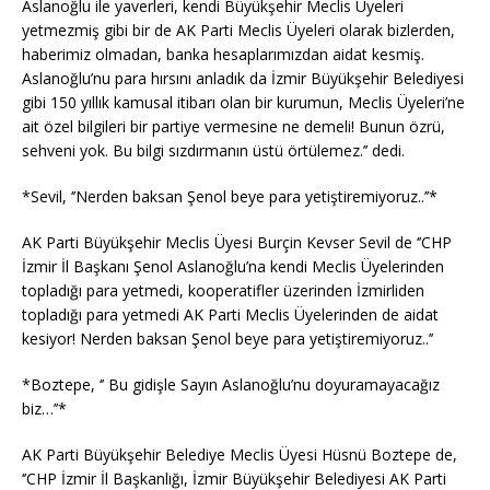
Aslanoğlu ile yaverleri, kendi Büyükşehir Meclis Üyeleri
yetmezmiş gibi bir de AK Parti Meclis Üyeleri olarak bizlerden,
haberimiz olmadan, banka hesaplarımızdan aidat kesmiş.
Aslanoğlu’nu para hırsını anladık da İzmir Büyükşehir Belediyesi
gibi 150 yıllık kamusal itibarı olan bir kurumun, Meclis Üyeleri’ne
ait özel bilgileri bir partiye vermesine ne demeli! Bunun özrü,
sehveni yok. Bu bilgi sızdırmanın üstü örtülemez.’’ dedi.
*Sevil, ‘’Nerden baksan Şenol beye para yetiştiremiyoruz..’’*
AK Parti Büyükşehir Meclis Üyesi Burçin Kevser Sevil de ‘’CHP
İzmir İl Başkanı Şenol Aslanoğlu’na kendi Meclis Üyelerinden
topladığı para yetmedi, kooperatifler üzerinden İzmirliden
topladığı para yetmedi AK Parti Meclis Üyelerinden de aidat
kesiyor! Nerden baksan Şenol beye para yetiştiremiyoruz..’’
*Boztepe, ‘’ Bu gidişle Sayın Aslanoğlu’nu doyuramayacağız
biz…’’*
AK Parti Büyükşehir Belediye Meclis Üyesi Hüsnü Boztepe de,
‘’CHP İzmir İl Başkanlığı, İzmir Büyükşehir Belediyesi AK Parti