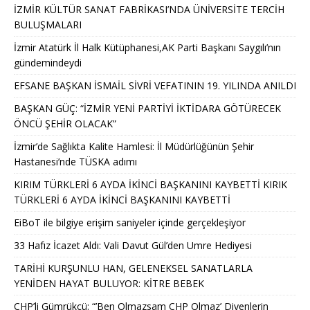
İZMİR KÜLTÜR SANAT FABRİKASI’NDA ÜNİVERSİTE TERCİH
BULUŞMALARI
İzmir Atatürk İl Halk Kütüphanesi,AK Parti Başkanı Saygılı’nın
gündemindeydi
EFSANE BAŞKAN İSMAİL SİVRİ VEFATININ 19. YILINDA ANILDI
BAŞKAN GÜÇ: “İZMİR YENİ PARTİYİ İKTİDARA GÖTÜRECEK
ÖNCÜ ŞEHİR OLACAK”
İzmir’de Sağlıkta Kalite Hamlesi: İl Müdürlüğünün Şehir
Hastanesi’nde TÜSKA adımı
KIRIM TÜRKLERİ 6 AYDA İKİNCİ BAŞKANINI KAYBETTİ KIRIK
TÜRKLERİ 6 AYDA İKİNCİ BAŞKANINI KAYBETTİ
EiBoT ile bilgiye erişim saniyeler içinde gerçekleşiyor
33 Hafız İcazet Aldı: Vali Davut Gül’den Umre Hediyesi
TARİHİ KURŞUNLU HAN, GELENEKSEL SANATLARLA
YENİDEN HAYAT BULUYOR: KİTRE BEBEK
CHP’li Gümrükçü: “’Ben Olmazsam CHP Olmaz’ Diyenlerin