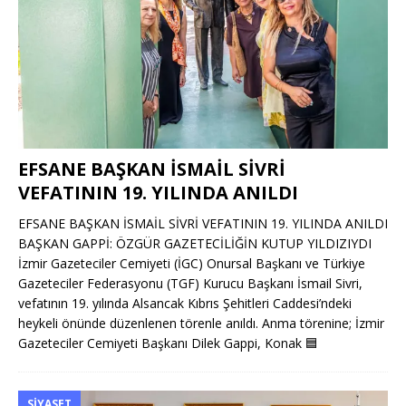
EFSANE BAŞKAN İSMAİL SİVRİ
VEFATININ 19. YILINDA ANILDI
EFSANE BAŞKAN İSMAİL SİVRİ VEFATININ 19. YILINDA ANILDI
BAŞKAN GAPPİ: ÖZGÜR GAZETECİLİĞİN KUTUP YILDIZIYDI
İzmir Gazeteciler Cemiyeti (İGC) Onursal Başkanı ve Türkiye
Gazeteciler Federasyonu (TGF) Kurucu Başkanı İsmail Sivri,
vefatının 19. yılında Alsancak Kıbrıs Şehitleri Caddesi’ndeki
heykeli önünde düzenlenen törenle anıldı. Anma törenine; İzmir
Gazeteciler Cemiyeti Başkanı Dilek Gappi, Konak
🟦
SIYASET