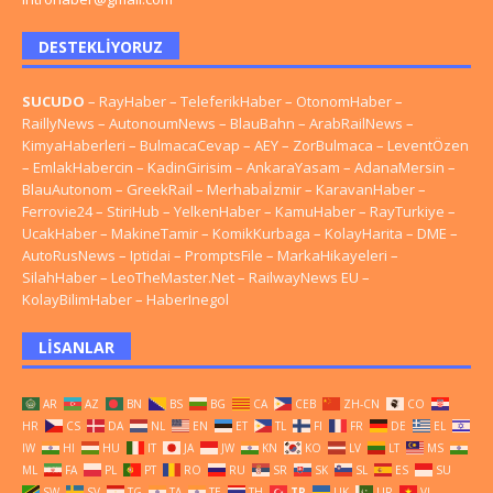
DESTEKLIYORUZ
SUCUDO
–
RayHaber
–
TeleferikHaber
–
OtonomHaber
–
RaillyNews
–
AutonoumNews
–
BlauBahn
–
ArabRailNews
–
KimyaHaberleri
–
BulmacaCevap
–
AEY
–
ZorBulmaca
–
LeventÖzen
–
EmlakHabercin
–
KadinGirisim
–
AnkaraYasam
–
AdanaMersin
–
BlauAutonom
–
GreekRail
–
Merhabaİzmir
–
KaravanHaber
–
Ferrovie24
–
StiriHub
–
YelkenHaber
–
KamuHaber
–
RayTurkiye
–
UcakHaber
–
MakineTamir
–
KomikKurbaga
–
KolayHarita
–
DME
–
AutoRusNews
–
Iptidai
–
PromptsFile
–
MarkaHikayeleri
–
SilahHaber
–
LeoTheMaster.Net
–
RailwayNews EU
–
KolayBilimHaber
–
HaberInegol
LISANLAR
AR
AZ
BN
BS
BG
CA
CEB
ZH-CN
CO
HR
CS
DA
NL
EN
ET
TL
FI
FR
DE
EL
IW
HI
HU
IT
JA
JW
KN
KO
LV
LT
MS
ML
FA
PL
PT
RO
RU
SR
SK
SL
ES
SU
SW
SV
TG
TA
TE
TH
TR
UK
UR
VI