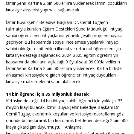
İzmir Şehir Kart’ına 2 bin 500’er lira yüklenerek İzmirli çocukların
kırtasiye alışverişi yapması sağlanacak.
İzmir Büyükşehir Belediye Başkanı Dr. Cemil Tugay’ın
talimatıyla kurulan Eğitim Destekleri Şube Müdürlüğü, ihtiyaç
sahibi öğrencilerin ihtiyaçlarına yönelik çeşitli projeleri hayata
geçiriyor. Bu kapsamda sosyal incelemesi yapılarak ihtiyaç
sahibi olduğu tespit edilen ilkokul ve ortaokul öğrencileri için
kırtasiye desteği sağlanacak. 2024-2025 eğitim öğretim yılı
kapsamında okulların açılacağı 9 Eylül saat 09.00’da velilerin
İzmir Şehir Kart’ına 2 bin 500’er lira yüklenecek. Kartla birlikte
anlaşmalı kırtasiyelere giden öğrenciler, ihtiyaç duydukları
kırtasiye malzemelerini satın alabilecek.
14 bin öğrenci için 35 milyonluk destek
Kırtasiye desteği, 14 bin ihtiyaç sahibi öğrenci için yaklaşık 35
milyon lirayı bulacak. İzmir Büyükşehir Belediye Başkanı Dr.
Cemil Tugay, ekonomik koşulları ve kırtasiye masraflarını göz
önünde bulundurarak bin lira olarak belirlenen desteği 2 bin 500
liraya çıkardığını duyurmuştu. Anlaşmalı
kırtasiyelere
https://bizvariz.izmir.bel.tr
/ internet sitesinden