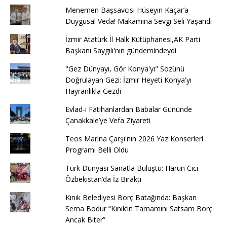
Menemen Başsavcısı Hüseyin Kaçar’a
Duygusal Veda! Makamına Sevgi Seli Yaşandı
İzmir Atatürk İl Halk Kütüphanesi,AK Parti
Başkanı Saygılı'nın gündemindeydi
"Gez Dünyayı, Gör Konya'yı" Sözünü
Doğrulayan Gezi: İzmir Heyeti Konya'yı
Hayranlıkla Gezdi
Evlad-ı Fatihanlardan Babalar Gününde
Çanakkale’ye Vefa Ziyareti
Teos Marina Çarşı'nın 2026 Yaz Konserleri
Programı Belli Oldu
Türk Dünyası Sanatla Buluştu: Harun Cici
Özbekistan’da İz Bıraktı
Kınık Belediyesi Borç Batağında: Başkan
Sema Bodur “Kınık’ın Tamamını Satsam Borç
Ancak Biter”