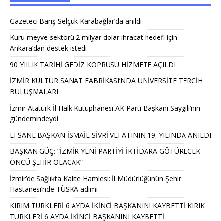
Gazeteci Barış Selçuk Karabağlar’da anıldı
Kuru meyve sektörü 2 milyar dolar ihracat hedefi için
Ankara’dan destek istedi
90 YIILIK TARİHİ GEDİZ KÖPRÜSÜ HİZMETE AÇILDI
İZMİR KÜLTÜR SANAT FABRİKASI’NDA ÜNİVERSİTE TERCİH
BULUŞMALARI
İzmir Atatürk İl Halk Kütüphanesi,AK Parti Başkanı Saygılı’nın
gündemindeydi
EFSANE BAŞKAN İSMAİL SİVRİ VEFATININ 19. YILINDA ANILDI
BAŞKAN GÜÇ: “İZMİR YENİ PARTİYİ İKTİDARA GÖTÜRECEK
ÖNCÜ ŞEHİR OLACAK”
İzmir’de Sağlıkta Kalite Hamlesi: İl Müdürlüğünün Şehir
Hastanesi’nde TÜSKA adımı
KIRIM TÜRKLERİ 6 AYDA İKİNCİ BAŞKANINI KAYBETTİ KIRIK
TÜRKLERİ 6 AYDA İKİNCİ BAŞKANINI KAYBETTİ