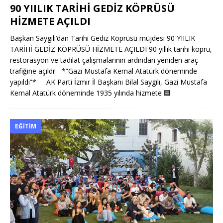
90 YIILIK TARİHİ GEDİZ KÖPRÜSÜ
HİZMETE AÇILDI
Başkan Saygılı’dan Tarihi Gediz Köprüsü müjdesi 90 YIILIK
TARİHİ GEDİZ KÖPRÜSÜ HİZMETE AÇILDI 90 yıllık tarihi köprü,
restorasyon ve tadilat çalışmalarının ardından yeniden araç
trafiğine açıldı! *”Gazi Mustafa Kemal Atatürk döneminde
yapıldı”* AK Parti İzmir İl Başkanı Bilal Saygılı, Gazi Mustafa
Kemal Atatürk döneminde 1935 yılında hizmete
🟦
EĞITIM