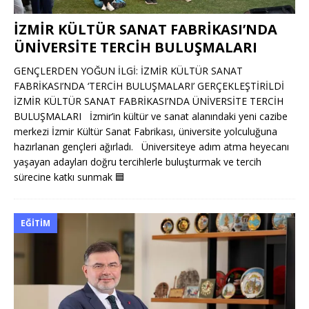
İZMİR KÜLTÜR SANAT FABRİKASI’NDA
ÜNİVERSİTE TERCİH BULUŞMALARI
GENÇLERDEN YOĞUN İLGİ: İZMİR KÜLTÜR SANAT
FABRİKASI’NDA ‘TERCİH BULUŞMALARI’ GERÇEKLEŞTİRİLDİ
İZMİR KÜLTÜR SANAT FABRİKASI’NDA ÜNİVERSİTE TERCİH
BULUŞMALARI İzmir’in kültür ve sanat alanındaki yeni cazibe
merkezi İzmir Kültür Sanat Fabrikası, üniversite yolculuğuna
hazırlanan gençleri ağırladı. Üniversiteye adım atma heyecanı
yaşayan adayları doğru tercihlerle buluşturmak ve tercih
sürecine katkı sunmak
🟦
EĞITIM