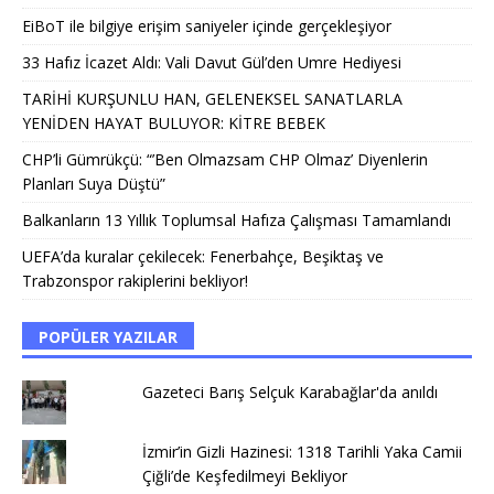
EiBoT ile bilgiye erişim saniyeler içinde gerçekleşiyor
33 Hafız İcazet Aldı: Vali Davut Gül’den Umre Hediyesi
TARİHİ KURŞUNLU HAN, GELENEKSEL SANATLARLA
YENİDEN HAYAT BULUYOR: KİTRE BEBEK
CHP’li Gümrükçü: “’Ben Olmazsam CHP Olmaz’ Diyenlerin
Planları Suya Düştü”
Balkanların 13 Yıllık Toplumsal Hafıza Çalışması Tamamlandı
UEFA’da kuralar çekilecek: Fenerbahçe, Beşiktaş ve
Trabzonspor rakiplerini bekliyor!
POPÜLER YAZILAR
Gazeteci Barış Selçuk Karabağlar'da anıldı
İzmir’in Gizli Hazinesi: 1318 Tarihli Yaka Camii
Çiğli’de Keşfedilmeyi Bekliyor