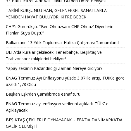
33 Hafız İcazet Aldı: Vali Davut Gül’den Umre Hediyesi
TARİHİ KURŞUNLU HAN, GELENEKSEL SANATLARLA
YENİDEN HAYAT BULUYOR: KİTRE BEBEK
CHP’li Gümrükçü: “’Ben Olmazsam CHP Olmaz’ Diyenlerin
Planları Suya Düştü”
Balkanların 13 Yıllık Toplumsal Hafıza Çalışması Tamamlandı
UEFA’da kuralar çekilecek: Fenerbahçe, Beşiktaş ve
Trabzonspor rakiplerini bekliyor!
Yapay zekânın Kazandırdığı Zaman Nereye Gidiyor?
ENAG Temmuz Ayı Enflasyonu yüzde 3,07 ile artış, TÜİK’e göre
azaldı 1,78 Oldu
Başkan Eşki’den Çamdibi’nde esnaf turu
ENAG Temmuz ayı enflasyon verilerini açıkladı: TÜİK’te
Açıklayacak
BEŞİKTAŞ ÇEK’LERLE OYNAYACAK: UEFA’DA DANİMARKA’DA
GALİP GELMİŞTİ