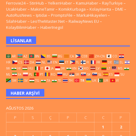
Ferrovie24
–
StiriHub
–
YelkenHaber
–
KamuHaber
–
RayTurkiye
–
UcakHaber
–
MakineTamir
–
KomikKurbaga
–
KolayHarita
–
DME
–
AutoRusNews
–
Iptidai
–
PromptsFile
–
MarkaHikayeleri
–
SilahHaber
–
LeoTheMaster.Net
–
RailwayNews EU
–
KolayBilimHaber
–
HaberInegol
LISANLAR
AR
AZ
BN
BS
BG
CA
CEB
ZH-CN
CO
HR
CS
DA
NL
EN
ET
TL
FI
FR
DE
EL
IW
HI
HU
IT
JA
JW
KN
KO
LV
LT
MS
ML
FA
PL
PT
RO
RU
SR
SK
SL
ES
SU
SW
SV
TG
TA
TE
TH
TR
UK
UR
VI
HABER ARŞIVI
AĞUSTOS 2026
P
S
Ç
P
C
C
P
1
2