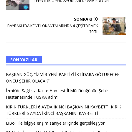
TEFECİLİK OPERASYONLARI DEVAM EDİYOR
SONRAKI
BAYRAKLI’DA KENT LOKANTALARINDA 4 ÇEŞİT YEMEK
70 TL
SON YAZILAR
BAŞKAN GÜÇ: “İZMİR YENİ PARTİYİ İKTİDARA GÖTÜRECEK
ÖNCÜ ŞEHİR OLACAK”
İzmir’de Sağlıkta Kalite Hamlesi: İl Müdürlüğünün Şehir
Hastanesi’nde TÜSKA adımı
KIRIK TÜRKLERİ 6 AYDA İKİNCİ BAŞKANINI KAYBETTİ KIRIK
TÜRKLERİ 6 AYDA İKİNCİ BAŞKANINI KAYBETTİ
EiBoT ile bilgiye erişim saniyeler içinde gerçekleşiyor