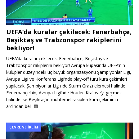
UEFA’da kuralar çekilecek: Fenerbahçe,
Beşiktaş ve Trabzonspor rakiplerini
bekliyor!
UEFA’da kuralar çekilecek: Fenerbahçe, Beşiktaş ve
Trabzonspor rakiplerini bekliyor! Avrupa kupasında UEFA’nın
kulüpler düzeyindeki üç büyük organizasyonu Şampiyonlar Ligi,
Avrupa Ligi ve Konferans Ligi’nde play-off turu kura çekimleri
yapılacak. Şampiyonlar Ligi’nde Sturm Graz’ı elemesi halinde
Fenerbahçe’nin, Avrupa Ligi’nde Hradec Kralove’yi geçmesi
halinde ise Beşiktaş’ın muhtemel rakipleri kura çekiminin
ardından belli
🟦
ÇEVRE VE İKLIM