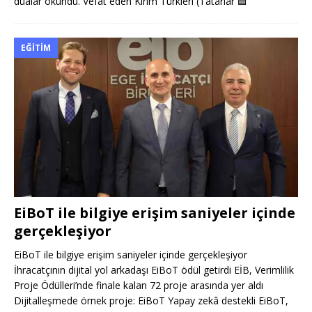
dualar okundu. Vefat eden Kırım Türkleri (Tatarlar
🟦
EĞITIM
EiBoT ile bilgiye erişim saniyeler içinde
gerçekleşiyor
EiBoT ile bilgiye erişim saniyeler içinde gerçekleşiyor
İhracatçının dijital yol arkadaşı EiBoT ödül getirdi EİB, Verimlilik
Proje Ödülleri’nde finale kalan 72 proje arasında yer aldı
Dijitalleşmede örnek proje: EiBoT Yapay zekâ destekli EiBoT,