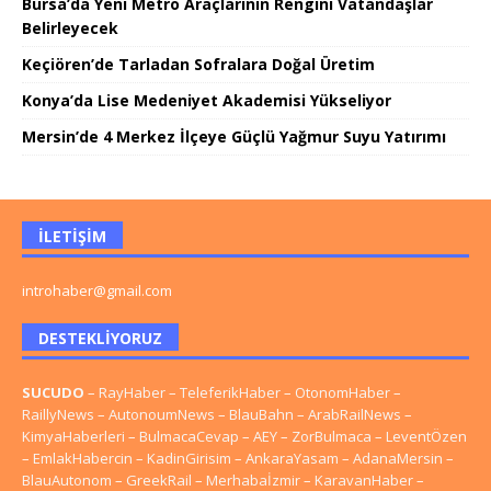
Bursa’da Yeni Metro Araçlarının Rengini Vatandaşlar
Belirleyecek
Keçiören’de Tarladan Sofralara Doğal Üretim
Konya’da Lise Medeniyet Akademisi Yükseliyor
Mersin’de 4 Merkez İlçeye Güçlü Yağmur Suyu Yatırımı
İLETIŞIM
introhaber@gmail.com
DESTEKLIYORUZ
SUCUDO
–
RayHaber
–
TeleferikHaber
–
OtonomHaber
–
RaillyNews
–
AutonoumNews
–
BlauBahn
–
ArabRailNews
–
KimyaHaberleri
–
BulmacaCevap
–
AEY
–
ZorBulmaca
–
LeventÖzen
–
EmlakHabercin
–
KadinGirisim
–
AnkaraYasam
–
AdanaMersin
–
BlauAutonom
–
GreekRail
–
Merhabaİzmir
–
KaravanHaber
–