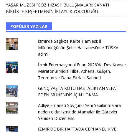
YAŞAR MÜZESİ “GÖZ HİZASI” BULUŞMALARI: SANATI
BİRLİKTE KEŞFETMENİN İKİ AYLIK YOLCULUĞU
POPÜLER YAZILAR
İzmir’de Sağlıkta Kalite Hamlesi: İl
Müdürlüğünün Şehir Hastanesi'nde TÜSKA
adımı
İzmir Enternasyonal Fuarı 2026'da Dev Konser
Maratonu! Yıldız Tilbe, Athena, Gülşen,
Teoman ve Daha Fazlası Sahned
GENÇ YAŞTA KÖTÜ HASTALIKTAN VEFAT
EDEN MÜHENDİS İÇİN LOKMA
Adliye Emaneti Soygunu Yeni Yapılanmalara
neden oldu: İzmir'de Atamalar ile Görevler
Yeniden Düzenlendi
İZMİR’DE BİR HAFTADA CEPHANELİK VE