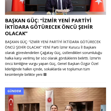
BAŞKAN GÜÇ: “İZMİR YENİ PARTİYİ
İKTİDARA GÖTÜRECEK ÖNCÜ ŞEHİR
OLACAK”
BAŞKAN GÜÇ: “İZMİR YENİ PARTİYİ İKTİDARA GÖTÜRECEK
ÖNCÜ ŞEHİR OLACAK” YENİ Parti İzmir Kurucu İl Başkanı
olarak görevlendirilen Çağatay Güç, üstlendikleri sorumluluğu
halka karşı verilmiş bir söz olarak gördüklerini belirtti. İzmir’in
öncü kimliğine vurgu yapan Güç, Genel Başkan Özgür Özel
liderliğinde halkın içinde, sokaklarda ve toplumun tüm
kesimleriyle birlikte yeni
🟦
GÜNDEM