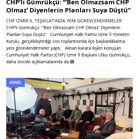
CHP’li Gümrükçü: “’Ben Olmazsam CHP
Olmaz’ Diyenlerin Planları Suya Düştü”
CHP İZMİR İL TEŞKİLATINDA YENİ GÖREVLENDİRMELER
CHP’li Gümrükçü: “’Ben Olmazsam CHP Olmaz’ Diyenlerin
Planları Suya Düştü” Cumhuriyet Halk Partisi İzmir İl Yönetim
Kurulu, gerçekleştirdiği son toplantısında ilçe başkanlıklarına
yeni görevlendirmeler yaptı. Alınan karara ilişkin konuşan
Cumhuriyet Halk Partisi (CHP) İzmir İl Başkanı Utku Gümrükçü,
daha önceki açıklamalarında da
🟦
GENEL