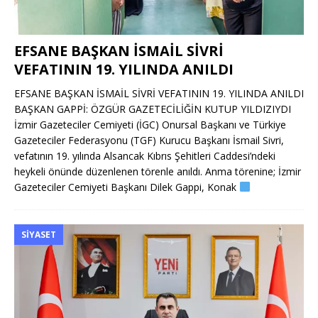
EFSANE BAŞKAN İSMAİL SİVRİ
VEFATININ 19. YILINDA ANILDI
EFSANE BAŞKAN İSMAİL SİVRİ VEFATININ 19. YILINDA ANILDI
BAŞKAN GAPPİ: ÖZGÜR GAZETECİLİĞİN KUTUP YILDIZIYDI
İzmir Gazeteciler Cemiyeti (İGC) Onursal Başkanı ve Türkiye
Gazeteciler Federasyonu (TGF) Kurucu Başkanı İsmail Sivri,
vefatının 19. yılında Alsancak Kıbrıs Şehitleri Caddesi’ndeki
heykeli önünde düzenlenen törenle anıldı. Anma törenine; İzmir
Gazeteciler Cemiyeti Başkanı Dilek Gappi, Konak
SIYASET