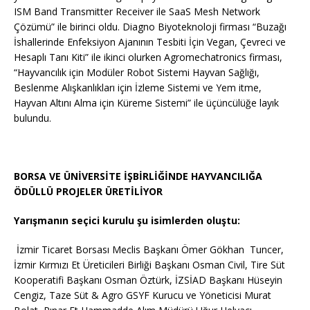
ISM Band Transmitter Receiver ile SaaS Mesh Network
Çözümü” ile birinci oldu. Diagno Biyoteknoloji firması “Buzağı
İshallerinde Enfeksiyon Ajanının Tesbiti İçin Vegan, Çevreci ve
Hesaplı Tanı Kiti” ile ikinci olurken Agromechatronics firması,
“Hayvancılık için Modüler Robot Sistemi Hayvan Sağlığı,
Beslenme Alışkanlıkları için İzleme Sistemi ve Yem itme,
Hayvan Altını Alma için Küreme Sistemi” ile üçüncülüğe layık
bulundu.
BORSA VE ÜNİVERSİTE İŞBİRLİĞİNDE HAYVANCILIĞA
ÖDÜLLÜ PROJELER ÜRETİLİYOR
Yarışmanın seçici kurulu şu isimlerden oluştu:
İzmir Ticaret Borsası Meclis Başkanı Ömer Gökhan Tuncer,
İzmir Kırmızı Et Üreticileri Birliği Başkanı Osman Civil, Tire Süt
Kooperatifi Başkanı Osman Öztürk, İZSİAD Başkanı Hüseyin
Cengiz, Taze Süt & Agro GSYF Kurucu ve Yöneticisi Murat