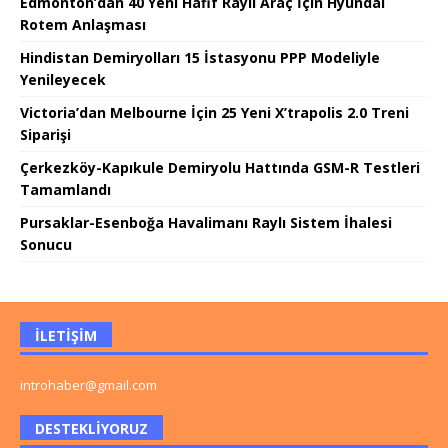
Edmonton’dan 40 Yeni Hafif Raylı Araç İçin Hyundai
Rotem Anlaşması
Hindistan Demiryolları 15 İstasyonu PPP Modeliyle
Yenileyecek
Victoria’dan Melbourne İçin 25 Yeni X’trapolis 2.0 Treni
Siparişi
Çerkezköy-Kapıkule Demiryolu Hattında GSM-R Testleri
Tamamlandı
Pursaklar-Esenboğa Havalimanı Raylı Sistem İhalesi
Sonucu
İLETIŞIM
introhaber@gmail.com
DESTEKLIYORUZ