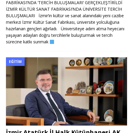
FABRİKASI’NDA ‘TERCİH BULUŞMALARI’ GERÇEKLEŞTİRİLDİ
İZMİR KÜLTÜR SANAT FABRİKASI’NDA ÜNİVERSİTE TERCİH
BULUŞMALARI İzmir’in kültür ve sanat alanındaki yeni cazibe
merkezi İzmir Kültür Sanat Fabrikası, üniversite yolculuğuna
hazırlanan gençleri ağırladı. Üniversiteye adım atma heyecanı
yaşayan adayları doğru tercihlerle buluşturmak ve tercih
sürecine katkı sunmak
EĞITIM
İzmir Atatürk İl Halk Kütüphanesi,AK