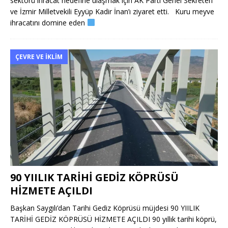
sektörü ihracat hedefine ulaşmak için AK Parti Genel Sekreteri
ve İzmir Milletvekili Eyyüp Kadir İnan’ı ziyaret etti. Kuru meyve
ihracatını domine eden
ÇEVRE VE İKLIM
90 YIILIK TARİHİ GEDİZ KÖPRÜSÜ
HİZMETE AÇILDI
Başkan Saygılı’dan Tarihi Gediz Köprüsü müjdesi 90 YIILIK
TARİHİ GEDİZ KÖPRÜSÜ HİZMETE AÇILDI 90 yıllık tarihi köprü,