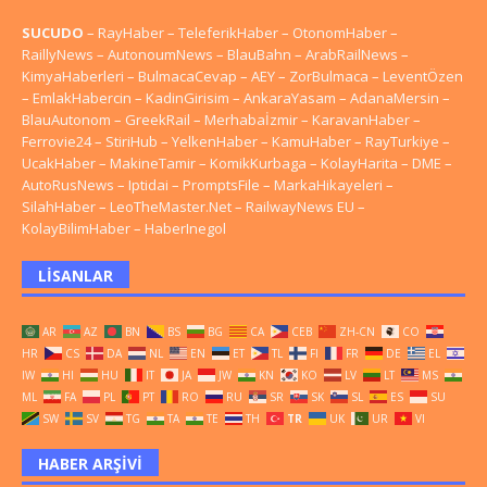
SUCUDO
–
RayHaber
–
TeleferikHaber
–
OtonomHaber
–
RaillyNews
–
AutonoumNews
–
BlauBahn
–
ArabRailNews
–
KimyaHaberleri
–
BulmacaCevap
–
AEY
–
ZorBulmaca
–
LeventÖzen
–
EmlakHabercin
–
KadinGirisim
–
AnkaraYasam
–
AdanaMersin
–
BlauAutonom
–
GreekRail
–
Merhabaİzmir
–
KaravanHaber
–
Ferrovie24
–
StiriHub
–
YelkenHaber
–
KamuHaber
–
RayTurkiye
–
UcakHaber
–
MakineTamir
–
KomikKurbaga
–
KolayHarita
–
DME
–
AutoRusNews
–
Iptidai
–
PromptsFile
–
MarkaHikayeleri
–
SilahHaber
–
LeoTheMaster.Net
–
RailwayNews EU
–
KolayBilimHaber
–
HaberInegol
LISANLAR
AR
AZ
BN
BS
BG
CA
CEB
ZH-CN
CO
HR
CS
DA
NL
EN
ET
TL
FI
FR
DE
EL
IW
HI
HU
IT
JA
JW
KN
KO
LV
LT
MS
ML
FA
PL
PT
RO
RU
SR
SK
SL
ES
SU
SW
SV
TG
TA
TE
TH
TR
UK
UR
VI
HABER ARŞIVI