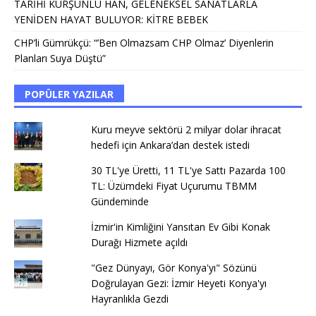
TARİHİ KURŞUNLU HAN, GELENEKSEL SANATLARLA
YENİDEN HAYAT BULUYOR: KİTRE BEBEK
CHP’li Gümrükçü: “’Ben Olmazsam CHP Olmaz’ Diyenlerin
Planları Suya Düştü”
POPÜLER YAZILAR
Kuru meyve sektörü 2 milyar dolar ihracat
hedefi için Ankara’dan destek istedi
30 TL'ye Üretti, 11 TL'ye Sattı Pazarda 100
TL: Üzümdeki Fiyat Uçurumu TBMM
Gündeminde
İzmir'in Kimliğini Yansıtan Ev Gibi Konak
Durağı Hizmete açıldı
"Gez Dünyayı, Gör Konya'yı" Sözünü
Doğrulayan Gezi: İzmir Heyeti Konya'yı
Hayranlıkla Gezdi