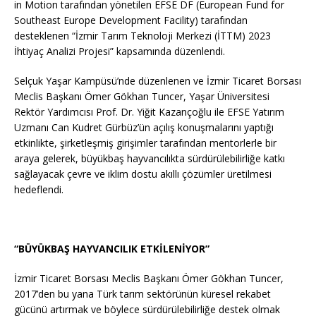
in Motion tarafından yönetilen EFSE DF (European Fund for
Southeast Europe Development Facility) tarafından
desteklenen “İzmir Tarım Teknoloji Merkezi (İTTM) 2023
İhtiyaç Analizi Projesi” kapsamında düzenlendi.
Selçuk Yaşar Kampüsü’nde düzenlenen ve İzmir Ticaret Borsası
Meclis Başkanı Ömer Gökhan Tuncer, Yaşar Üniversitesi
Rektör Yardımcısı Prof. Dr. Yiğit Kazançoğlu ile EFSE Yatırım
Uzmanı Can Kudret Gürbüz’ün açılış konuşmalarını yaptığı
etkinlikte, şirketleşmiş girişimler tarafından mentorlerle bir
araya gelerek, büyükbaş hayvancılıkta sürdürülebilirliğe katkı
sağlayacak çevre ve iklim dostu akıllı çözümler üretilmesi
hedeflendi.
“BÜYÜKBAŞ HAYVANCILIK ETKİLENİYOR”
İzmir Ticaret Borsası Meclis Başkanı Ömer Gökhan Tuncer,
2017’den bu yana Türk tarım sektörünün küresel rekabet
gücünü artırmak ve böylece sürdürülebilirliğe destek olmak