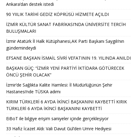
Ankara’dan destek istedi
90 YIILIK TARİHİ GEDİZ KÖPRÜSÜ HİZMETE AÇILDI
İZMİR KÜLTÜR SANAT FABRİKASI’NDA ÜNİVERSİTE TERCİH
BULUŞMALARI
İzmir Atatürk İl Halk Kütüphanesi,AK Parti Başkanı Saygılı’nın
gündemindeydi
EFSANE BAŞKAN İSMAİL SİVRİ VEFATININ 19. YILINDA ANILDI
BAŞKAN GÜÇ: “İZMİR YENİ PARTİYİ İKTİDARA GÖTÜRECEK
ÖNCÜ ŞEHİR OLACAK”
İzmir’de Sağlıkta Kalite Hamlesi: İl Müdürlüğünün Şehir
Hastanesi’nde TÜSKA adımı
KIRIM TÜRKLERİ 6 AYDA İKİNCİ BAŞKANINI KAYBETTİ KIRIK
TÜRKLERİ 6 AYDA İKİNCİ BAŞKANINI KAYBETTİ
EiBoT ile bilgiye erişim saniyeler içinde gerçekleşiyor
33 Hafız İcazet Aldı: Vali Davut Gül’den Umre Hediyesi