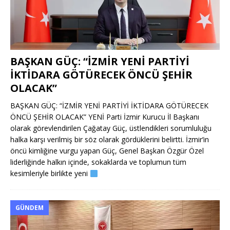
BAŞKAN GÜÇ: “İZMİR YENİ PARTİYİ
İKTİDARA GÖTÜRECEK ÖNCÜ ŞEHİR
OLACAK”
BAŞKAN GÜÇ: “İZMİR YENİ PARTİYİ İKTİDARA GÖTÜRECEK
ÖNCÜ ŞEHİR OLACAK” YENİ Parti İzmir Kurucu İl Başkanı
olarak görevlendirilen Çağatay Güç, üstlendikleri sorumluluğu
halka karşı verilmiş bir söz olarak gördüklerini belirtti. İzmir’in
öncü kimliğine vurgu yapan Güç, Genel Başkan Özgür Özel
liderliğinde halkın içinde, sokaklarda ve toplumun tüm
kesimleriyle birlikte yeni
GÜNDEM