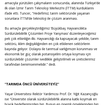
amacıyla yürütülen çalışmaların sonucunda, alanında Türkiye’de
ilk olan İzmir Tarım Teknoloji Merkezi’ni (İTTM) kurduklarını
ifade etti. Tuncer, “Hedefimiz; tarım sektöründe yaşanan
sorunlara İTTM’de teknoloji ile çözüm aranması.
Bu amaçla gerçekleştirdiğimiz ‘Büyükbaş Hayvancılıkta
Sürdürülebilirlik Çözümleri Proje Yarışması’ düzenleyeceğimiz
pek çok etkinliğin ilki. Hayvancılığı da kapsayacak şekilde, tarım
sektörü, iklim değişikliğinden en çok etkilenen sektörlerin
başında geliyor. Dolayısı ile tarımsal varlığımızın korunması ve
ekonomik bir güç olarak potansiyelini ortaya koyması için
sürdürülebilir çözümler ivedilikle geliştirilmeli ve üreticilerimiz
tarafından benimsenmelidir.” dedi.
“TARIMDA ÖNCÜ ÜNİVERSİTEYİZ”
Yaşar Üniversitesi Rektör Yardımcısı Prof. Dr. Yiğit Kazançoğlu
ise “Üniversite olarak sürdürülebilirlik alanına katkı koymak en
büyük hedeflerimizden biri. Bunun en önemli örneklerinden biri