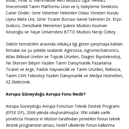
Bolat, Pınar Et Hammadde Alım Müdürü Uğur Helvacı,
İmecemobil Tarım Platformu Ürün ve İş Geliştirme Direktörü
Caner Önder, İzmir Veteriner Hekimleri Odası Yönetim Kurulu
Üyesi Mete Üre, İzmir Ticaret Borsası Genel Sekreteri Dr. Erçin
Güdücü, Denizbank Menemen Şubesi Müdürü Asuman
Köseoğlu ve Yaşar Üniversitesi BTTO Müdürü Necip Özbey.
Sektör temsilcileri arasında oldukça ilgi gören yarışmaya katılan
firmalar ise şu şekilde sıralandı: Agrirossa, Agromechatronics,
Atlas Bitkisel Üretim ve Toprak Ürünleri, Diagno Biyoteknoloji,
Ne Ekersen Bilişim Yazılım Tarım Danışmanlık Pazarlama
Ticaret ve Arge, Padok Hayvancılık ve Tarım Ürünleri, Rebioca,
Tarım CAN Teknoloji Yazılım Danışmanlık ve Medya Hizmetleri,
XZ Elektronik.
Avrupa Güneydoğu Avrupa Fonu Nedir?
Avrupa Güneydoğu Avrupa Fonu’nun Teknik Destek Programı
(EFSE DF), 2006 yılında oluşturulmuştur. Etki odaklı varlık
yöneticisi Finance in Motion tarafından yönetilen fonun teknik
destek programının amacı, hedef ülkelerde fonun kalkınma