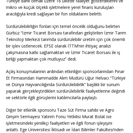
Türkiye dahil olmak üzere 16 ülkede faaliyet gösterdiklerini ve
mikro ve küçük ölçekli işletmelere yerel finans kuruluşları
aracılığıyla kredi sağlayan bir fon olduklarını belirtti.
Sürdürülebilirliğin fonları için temel öncelik olduğunu belirten
Gürbüz “İzmir Ticaret Borsası tarafından geliştirilen İzmir Tarım
Teknoloji Merkezi tarımda sürdürülebilir üretim için çok önemli
bir işlev üstlenecek. EFSE olarak İTTM’nin ihtiyaç analizi
çalışmasına katkı sağlamaktan ve İzmir Ticaret Borsası ile iş
birliği yapmaktan çok mutluyuz” dedi.
Açılış konuşmalarının ardından etkinliğin sponsorlarından Pınar
Et Firmasından Hammadde Alım Müdürü Uğur Helvacı “Türkiye
ve Dünya Hayvancılığında Sürdürülebilirlik” başlıklı bir sunum
yaparak gerçekleştirdikleri sürdürülebilirlik faaliyetlerine değindi
ve sektörle ilgili görüşlerini katılımcılarla paylaştı.
Diğer bir etkinlik sponsoru Taze Süt Firma sahibi ve Agro
Girişim Sermayesi Yatırım Fonu Yetkilisi Murat Bolat ise
işletmesindeki yenilikçi faaliyetleri ve ilgili fonun işleyişini
anlattı. Ege Üniversitesi İktisadi ve İdari Bilimler Fakültesi’nden