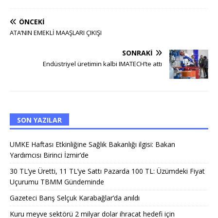
ÖNCEKI
ATA’NIN EMEKLİ MAAŞLARI ÇIKIŞI
SONRAKI
Endüstriyel üretimin kalbi IMATECH’te attı
SON YAZILAR
UMKE Haftası Etkinliğine Sağlık Bakanlığı ilgisi: Bakan
Yardımcısı Birinci İzmir’de
30 TL’ye Üretti, 11 TL’ye Sattı Pazarda 100 TL: Üzümdeki Fiyat
Uçurumu TBMM Gündeminde
Gazeteci Barış Selçuk Karabağlar’da anıldı
Kuru meyve sektörü 2 milyar dolar ihracat hedefi için