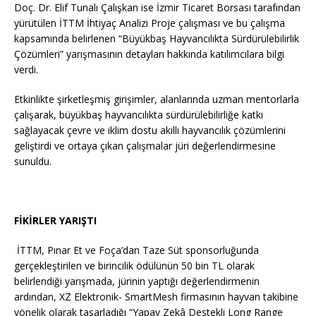
Doç. Dr. Elif Tunalı Çalışkan ise İzmir Ticaret Borsası tarafından
yürütülen İTTM İhtiyaç Analizi Proje çalışması ve bu çalışma
kapsamında belirlenen “Büyükbaş Hayvancılıkta Sürdürülebilirlik
Çözümleri” yarışmasının detayları hakkında katılımcılara bilgi
verdi.
Etkinlikte şirketleşmiş girişimler, alanlarında uzman mentorlarla
çalışarak, büyükbaş hayvancılıkta sürdürülebilirliğe katkı
sağlayacak çevre ve iklim dostu akıllı hayvancılık çözümlerini
geliştirdi ve ortaya çıkan çalışmalar jüri değerlendirmesine
sunuldu.
FİKİRLER YARIŞTI
İTTM, Pınar Et ve Foça’dan Taze Süt sponsorluğunda
gerçekleştirilen ve birincilik ödülünün 50 bin TL olarak
belirlendiği yarışmada, jürinin yaptığı değerlendirmenin
ardından, XZ Elektronik- SmartMesh firmasının hayvan takibine
yönelik olarak tasarladığı “Yapay Zekâ Destekli Long Range