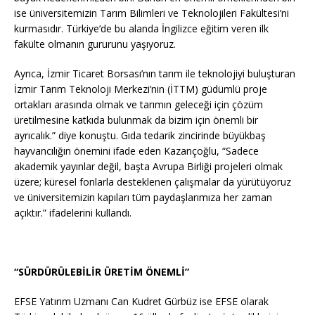
ise üniversitemizin Tarım Bilimleri ve Teknolojileri Fakültesi’ni
kurmasıdır. Türkiye’de bu alanda İngilizce eğitim veren ilk
fakülte olmanın gururunu yaşıyoruz.
Ayrıca, İzmir Ticaret Borsası’nın tarım ile teknolojiyi buluşturan
İzmir Tarım Teknoloji Merkezi’nin (İTTM) güdümlü proje
ortakları arasında olmak ve tarımın geleceği için çözüm
üretilmesine katkıda bulunmak da bizim için önemli bir
ayrıcalık.” diye konuştu. Gıda tedarik zincirinde büyükbaş
hayvancılığın önemini ifade eden Kazançoğlu, “Sadece
akademik yayınlar değil, başta Avrupa Birliği projeleri olmak
üzere; küresel fonlarla desteklenen çalışmalar da yürütüyoruz
ve üniversitemizin kapıları tüm paydaşlarımıza her zaman
açıktır.” ifadelerini kullandı.
“SÜRDÜRÜLEBİLİR ÜRETİM ÖNEMLİ”
EFSE Yatırım Uzmanı Can Kudret Gürbüz ise EFSE olarak