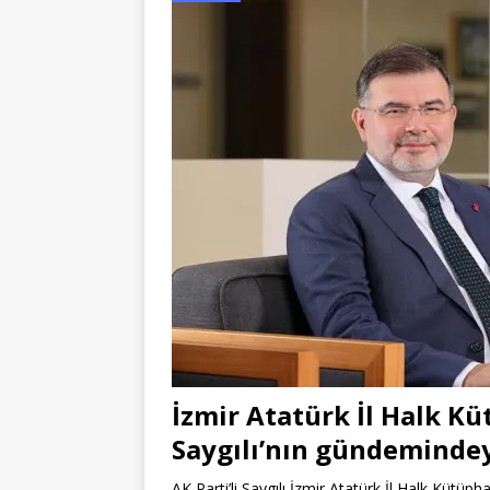
İzmir Atatürk İl Halk K
Saygılı’nın gündeminde
AK Parti’li Saygılı İzmir Atatürk İl Halk Kütüph