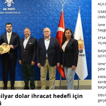
AÇIL
ü 2 milyar dolar ihracat hedefi için Ankara’dan destek istedi
İZMİ
ÜNİV
İzmir
Saygı
EFSA
YILI
BAŞK
GÖTÜ
İzmir
Şehir
KIRI
KAYB
BAŞK
yar dolar ihracat hedefi için
EiBoT
gerçe
i