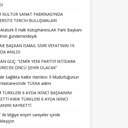
DI
R KÜLTÜR SANAT FABRİKASI’NDA
ERSİTE TERCİH BULUŞMALARI
 Atatürk İl Halk Kütüphanesi,AK Parti Başkanı
lı’nın gündemindeydi
NE BAŞKAN İSMAİL SİVRİ VEFATININ 19.
NDA ANILDI
AN GÜÇ: “İZMİR YENİ PARTİYİ İKTİDARA
RECEK ÖNCÜ ŞEHİR OLACAK”
’de Sağlıkta Kalite Hamlesi: İl Müdürlüğünün
 Hastanesi’nde TÜSKA adımı
M TÜRKLERİ 6 AYDA İKİNCİ BAŞKANINI
ETTİ KIRIK TÜRKLERİ 6 AYDA İKİNCİ
ANINI KAYBETTİ
 ile bilgiye erişim saniyeler içinde
kleşiyor