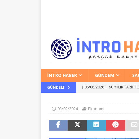
İNTRO HABER
GÜNDEM
SA
[ 06/08/2026 ]
90 YIILIK TARİH
GÜNDEM
[ 06/08/2026 ]
İZMİR KÜLTÜR S
[ 06/08/2026 ]
İzmir Atatürk İl 
03/02/2024
Ekonomi
EĞITIM
[ 06/08/2026 ]
EFSANE BAŞKAN İS
KURULUŞLARI