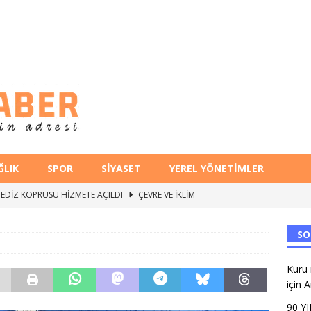
ĞLIK
SPOR
SIYASET
YEREL YÖNETIMLER
İ GEDİZ KÖPRÜSÜ HİZMETE AÇILDI
ÇEVRE VE İKLIM
ANAT FABRİKASI’NDA ÜNİVERSİTE TERCİH BULUŞMALARI
EĞITIM
Halk Kütüphanesi,AK Parti Başkanı Saygılı’nın gündemindeydi
SO
Kuru 
MAİL SİVRİ VEFATININ 19. YILINDA ANILDI
SIVIL TOPLUM
için 
90 Y