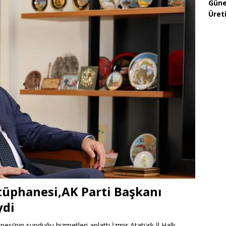
Güne
Üreti
ütüphanesi,AK Parti Başkanı
ydi
anesi’nin sunduğu hizmetleri anlattı İzmir Atatürk İl Halk