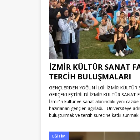
İZMİR KÜLTÜR SANAT FA
TERCİH BULUŞMALARI
GENÇLERDEN YOĞUN İLGİ: İZMİR KÜLTÜR 
GERÇEKLEŞTİRİLDİ İZMİR KÜLTÜR SANAT 
İzmir’in kültür ve sanat alanındaki yeni cazib
hazırlanan gençleri ağırladı. Üniversiteye ad
buluşturmak ve tercih sürecine katkı sunmak
EĞITIM