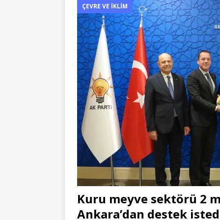
ÇEVRE VE İKLIM
[ 06/08/2026 ]
Kuru meyve sektör
ÇEVRE VE İKLIM
Kuru meyve sektörü 2 mil
Ankara’dan destek isted