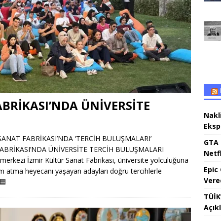
BRİKASI’NDA ÜNİVERSİTE
Nakl
Eksp
SANAT FABRİKASI’NDA ‘TERCİH BULUŞMALARI’
GTA 
FABRİKASI’NDA ÜNİVERSİTE TERCİH BULUŞMALARI
Netfl
e merkezi İzmir Kültür Sanat Fabrikası, üniversite yolculuğuna
Epic
ım atma heyecanı yaşayan adayları doğru tercihlerle
Vere
🟦
TÜİK’
Açık