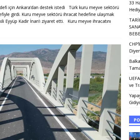
33 Ha
defi için Ankara’dan destek istedi Türk kuru meyve sektörü
Hediy
fiyle girdi. Kuru meyve sektörü ihracat hedefine ulaşmak
TARİ
kili Eyyüp Kadir İnan’ı ziyaret etti. Kuru meyve ihracatını
SANA
BEB
CHP’
Diyen
Balka
Tama
UEFA’
ve Tr
Yapa
Gidiy
PO