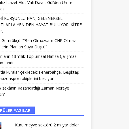
fız İcazet Aldı: Vali Davut Gül’den Umre
esi
Hİ KURŞUNLU HAN, GELENEKSEL
TLARLA YENİDEN HAYAT BULUYOR: KİTRE
EK
li Gümrükçü: “’Ben Olmazsam CHP Olmaz’
lerin Planları Suya Düştü”
nların 13 Yıllık Toplumsal Hafıza Çalışması
mlandı
da kuralar çekilecek: Fenerbahçe, Beşiktaş
abzonspor rakiplerini bekliyor!
y zekânın Kazandırdığı Zaman Nereye
or?
PÜLER YAZILAR
Kuru meyve sektörü 2 milyar dolar