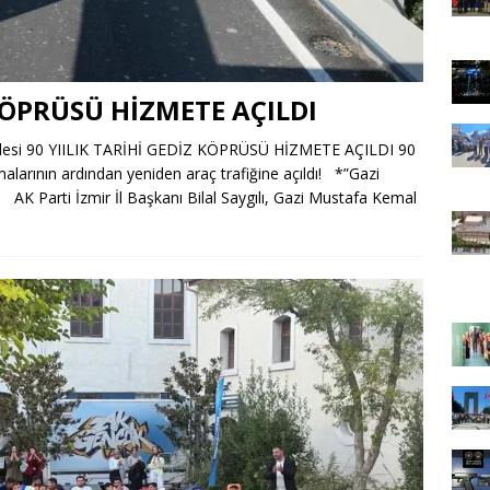
 KÖPRÜSÜ HİZMETE AÇILDI
üjdesi 90 YIILIK TARİHİ GEDİZ KÖPRÜSÜ HİZMETE AÇILDI 90
ışmalarının ardından yeniden araç trafiğine açıldı! *”Gazi
K Parti İzmir İl Başkanı Bilal Saygılı, Gazi Mustafa Kemal