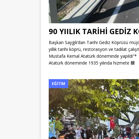
90 YIILIK TARİHİ GEDİZ
Başkan Saygılı’dan Tarihi Gediz Köprüsü m
yıllık tarihi köprü, restorasyon ve tadilat çal
Mustafa Kemal Atatürk döneminde yapıldı”* A
Atatürk döneminde 1935 yılında hizmete
🟦
EĞITIM