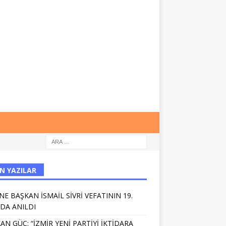
N YAZILAR
NE BAŞKAN İSMAİL SİVRİ VEFATININ 19.
NDA ANILDI
AN GÜÇ: “İZMİR YENİ PARTİYİ İKTİDARA