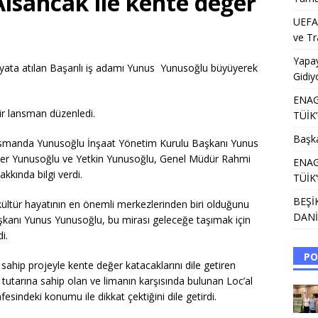
Alsancak ile kente değer
UEFA’
ve Tr
Yapa
hayata atılan Başarılı iş adamı Yunus Yunusoğlu büyüyerek
Gidiy
ENAG 
bir lansman düzenledi.
TÜİK’
Başka
ansmanda Yunusoğlu İnşaat Yönetim Kurulu Başkanı Yunus
ener Yunusoğlu ve Yetkin Yunusoğlu, Genel Müdür Rahmi
ENAG 
kında bilgi verdi.
TÜİK’
BEŞİ
 kültür hayatının en önemli merkezlerinden biri olduğunu
DANİ
şkanı Yunus Yunusoğlu, bu mirası geleceğe taşımak için
i.
PO
hip projeyle kente değer katacaklarını dile getiren
 tutarına sahip olan ve limanın karşısında bulunan Loc’al
sindeki konumu ile dikkat çektiğini dile getirdi.