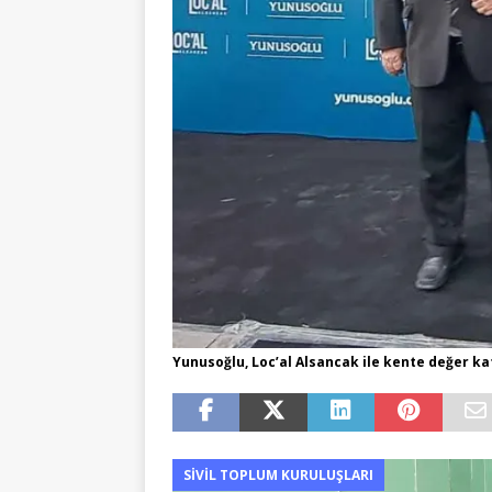
Yunusoğlu, Loc’al Alsancak ile kente değer k
SIVIL TOPLUM KURULUŞLARI