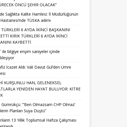
RECEK ÖNCÜ ŞEHİR OLACAK”
’de Sağlıkta Kalite Hamlesi: İl Müdürlüğünün
 Hastanesi’nde TÜSKA adımı
K TÜRKLERİ 6 AYDA İKİNCİ BAŞKANINI
ETTİ KIRIK TÜRKLERİ 6 AYDA İKİNCİ
ANINI KAYBETTİ
 ile bilgiye erişim saniyeler içinde
kleşiyor
fız İcazet Aldı: Vali Davut Gül’den Umre
esi
Hİ KURŞUNLU HAN, GELENEKSEL
TLARLA YENİDEN HAYAT BULUYOR: KİTRE
EK
li Gümrükçü: “’Ben Olmazsam CHP Olmaz’
lerin Planları Suya Düştü”
nların 13 Yıllık Toplumsal Hafıza Çalışması
mlandı