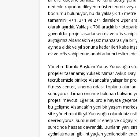
nedenle raporları dileyen müşterilerimiz veya
bodrumu bulunuyor, bu da yaklaşık 15 metre de
tamamını; 4+1, 3+1 ve 2+1 dairelere 2’şer araç
olarak ayırdık. Yaklaşık 700 araçlık bir otop
güvenli bir proje tasarlarken ev ve ofis sahip
alıştığımız Alsancak’ın eşsiz manzarasıyla bi
ayında aldık ve yıl sonuna kadar ileri kaba in
ev ve ofis sahiplerine anahtarlarını teslim ede
Yönetim Kurulu Başkanı Yunus Yunusoğlu sözle
projeler tasarlamış Yüksek Mimar Aykut Dayı i
tecrübemizle birlikte Alsancak’a yakışır bir p
fitness center, sinema odası, toplantı alanları
sunuyoruz. Liman önünde bulunan bulvarın yer a
projesi mevcut. Eğer bu proje hayata geçerse 
bu gelişme Alsancak’ın yeni bir yaşam merkez
site yönetimini ilk yıl Yunusoğlu olarak biz ü
devrediyoruz. Sürdürülebilir enerji ve doğayı
sürecinde hassas davrandık. Bunların yanı sır
aydınlatmaları gibi ihtiyaçları yenilenebilir ener