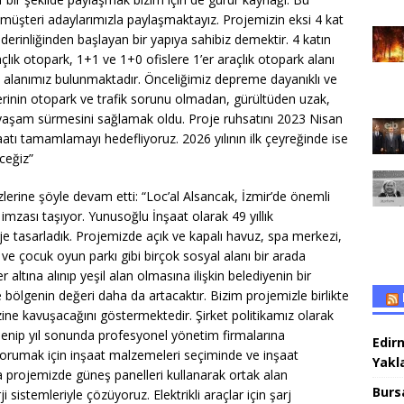
 müşteri adaylarımızla paylaşmaktayız. Projemizin eksi 4 kat
rinliğinden başlayan bir yapıya sahibiz demektir. 4 katın
lık otopark, 1+1 ve 1+0 ofislere 1’er araçlık otopark alanı
ark alanımız bulunmaktadır. Önceliğimiz depreme dayanıklı ve
lerinin otopark ve trafik sorunu olmadan, gürültüden uzak,
r yaşam sürmesini sağlamak oldu. Proje ruhsatını 2023 Nisan
şaatı tamamlamayı hedefliyoruz. 2026 yılının ilk çeyreğinde ise
ceğiz”
rine şöyle devam etti: “Loc’al Alsancak, İzmir’de önemli
mzası taşıyor. Yunusoğlu İnşaat olarak 49 yıllık
roje tasarladık. Projemizde açık ve kapalı havuz, spa merkezi,
 ve çocuk oyun parkı gibi birçok sosyal alanı bir arada
ltına alınıp yeşil alan olmasına ilişkin belediyenin bir
bölgenin değeri daha da artacaktır. Bizim projemizle birlikte
ine kavuşacağını göstermektedir. Şirket politikamız olarak
stlenip yıl sonunda profesyonel yönetim firmalarına
Edir
 korumak için inşaat malzemeleri seçiminde ve inşaat
Yakla
a projemizde güneş panelleri kullanarak ortak alan
Burs
ji sistemleriyle çözüyoruz. Elektrikli araçlar için şarj