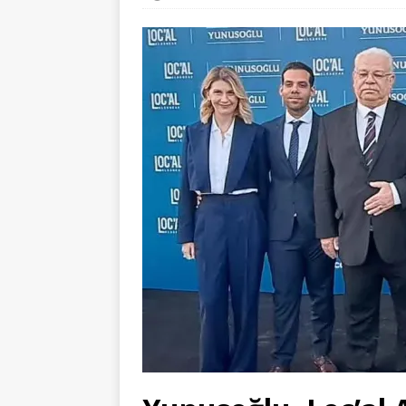
BAŞKANINI KAYBETTİ
SIVIL 
[ 03/08/2026 ]
EiBoT ile bilgiye
[ 06/08/2026 ]
EFSANE BAŞKAN İS
KURULUŞLARI