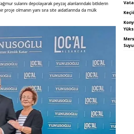
Vata
ağmur sularını depolayarak peyzaj alanlarındaki bitkilerin
ir proje olmanın yanı sıra site aidatlarında da mülk
Keçi
Kony
Yüks
Mers
Suyu