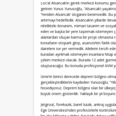
Loc’al Alsancak’ın gerek merkezi konumu gerek
getiren Yunus Yunusoğlu, “Alsancak’ı yaşatma
‘Yeniden Alsancak’ sloganını benimsedik. Bu pr
artırmayı hedefledik. Alsancak’ın yıllardır dev
nitelikteki donanım, mimari tasarım ve sosyal 
eden ve başka bir yere taşınmak istemeyen çok
alanlardan oluşan karma bir proje olmasına ra
konutların otopark girişi, asansörleri farklı ola
dairelere ise yer vermedik. Ailelerin tercih e
buradan ayrılmak istemeyen insanlara hitap et
çekim merkezi olacak. Burada 12 adet gurme 
oluşturacağız. Bu konuda profesyonel AVM yö
İzmir’in birinci derecede deprem bölgesi olma
gerçekleştirdiklerini kaydeden Yunusoğlu; “Yıl
hissediyoruz. Deprem bölgesi olan bir ülkeyi
büyük önem gösterdik. Yaklaşık bir yıl boyun
Jetgrout, forekazık, baret kazık, ankraj uygul
Ege Üniversitesi’nden profesörlerle kontrolünü 
bir alıcı kitlesine sahibiz, her türlü detayı şe