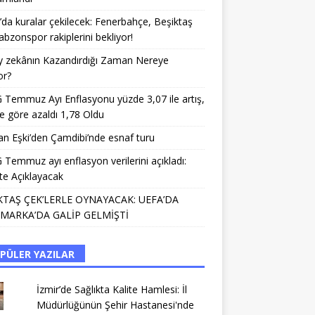
da kuralar çekilecek: Fenerbahçe, Beşiktaş
abzonspor rakiplerini bekliyor!
y zekânın Kazandırdığı Zaman Nereye
or?
Temmuz Ayı Enflasyonu yüzde 3,07 ile artış,
e göre azaldı 1,78 Oldu
n Eşki’den Çamdibi’nde esnaf turu
Temmuz ayı enflasyon verilerini açıkladı:
te Açıklayacak
KTAŞ ÇEK’LERLE OYNAYACAK: UEFA’DA
MARKA’DA GALİP GELMİŞTİ
PÜLER YAZILAR
İzmir’de Sağlıkta Kalite Hamlesi: İl
Müdürlüğünün Şehir Hastanesi'nde