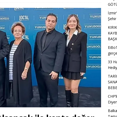
TOPLUM KURULUŞLARI
GÖTÜ
 erişim saniyeler içinde gerçekleşiyor
EĞITIM
İzmir
MAİL SİVRİ VEFATININ 19. YILINDA ANILDI
SIVIL TOPLUM
Şehir
KIRI
KAYB
BAŞK
EiBoT
gerçe
33 Ha
Hediy
TARİ
SANA
BEB
CHP’
Diyen
Balka
Tama