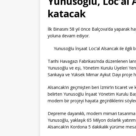
Yunusoğlu, Loc’al 
katacak
İlk Binasını 58 yıl önce Balçova’da yaparak 
yoluna devam ediyor.
Yunusoğlu İnşaat Loc’al Alsancak ile ilgili 
Tarihi Havagazı Fabrikası’nda düzenlenen l
Yunusoğlu ve eşi, Yönetim Kurulu Üyeleri Y
Sarıkaya ve Yüksek Mimar Aykut Dayı proje hak
Alsancak’ın geçmişten beri İzmir’in ticaret ve
belirten Yunusoğlu İnşaat Yönetim Kurulu Ba
modern bir projeyi hayata geçirdiklerini söyled
Depreme dayanıklı, modern mimari tasarıma sa
Yunusoğlu, yaklaşık 65 Milyon dolarlık yatırım
Alsancak’ın Kordona 5 dakikalık yürüme mesafe