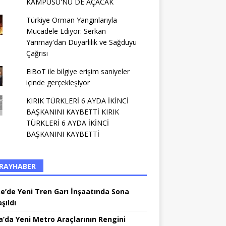
KAMPÜSÜ'NÜ DE AÇACAK
Türkiye Orman Yangınlarıyla
Mücadele Ediyor: Serkan
Yarımay'dan Duyarlılık ve Sağduyu
Çağrısı
EiBoT ile bilgiye erişim saniyeler
içinde gerçekleşiyor
KIRIK TÜRKLERİ 6 AYDA İKİNCİ
BAŞKANINI KAYBETTİ KIRIK
TÜRKLERİ 6 AYDA İKİNCİ
BAŞKANINI KAYBETTİ
RAYHABER
ne’de Yeni Tren Garı İnşaatında Sona
şıldı
a’da Yeni Metro Araçlarının Rengini