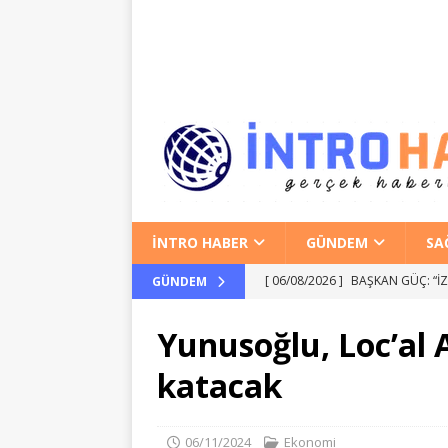
İNTRO HABER
GÜNDEM
SA
[ 06/08/2026 ]
BAŞKAN GÜÇ: “İ
GÜNDEM
SIYASET
Yunusoğlu, Loc’al 
[ 05/08/2026 ]
İzmir’de Sağlıkt
katacak
GÜNDEM
[ 03/08/2026 ]
KIRIK TÜRKLERİ 6
06/11/2024
Ekonomi