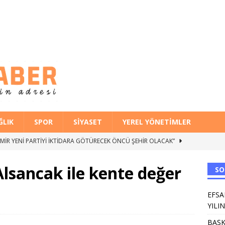
ĞLIK
SPOR
SIYASET
YEREL YÖNETIMLER
ZMİR YENİ PARTİYİ İKTİDARA GÖTÜRECEK ÖNCÜ ŞEHİR OLACAK”
Alsancak ile kente değer
SO
a Kalite Hamlesi: İl Müdürlüğünün Şehir Hastanesi’nde TÜSKA adımı
EFSA
YILI
 AYDA İKİNCİ BAŞKANINI KAYBETTİ KIRIK TÜRKLERİ 6 AYDA İKİNCİ
BAŞK