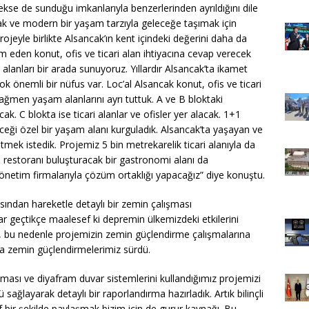
se de sunduğu imkanlarıyla benzerlerinden ayrıldığını dile
k ve modern bir yaşam tarzıyla geleceğe taşımak için
ojeyle birlikte Alsancak’ın kent içindeki değerini daha da
am eden konut, ofis ve ticari alan ihtiyacına cevap verecek
alanları bir arada sunuyoruz. Yıllardır Alsancak’ta ikamet
 önemli bir nüfus var. Loc’al Alsancak konut, ofis ve ticari
ğmen yaşam alanlarını ayrı tuttuk. A ve B bloktaki
cak. C blokta ise ticari alanlar ve ofisler yer alacak. 1+1
deceği özel bir yaşam alanı kurguladık. Alsancak’ta yaşayan ve
mek istedik. Projemiz 5 bin metrekarelik ticari alanıyla da
restoranı buluşturacak bir gastronomi alanı da
netim firmalarıyla çözüm ortaklığı yapacağız” diye konuştu.
sından hareketle detaylı bir zemin çalışması
lar geçtikçe maalesef ki depremin ülkemizdeki etkilerini
z, bu nedenle projemizin zemin güçlendirme çalışmalarına
ca zemin güçlendirmelerimiz sürdü.
aması ve diyafram duvar sistemlerini kullandığımız projemizi
sağlayarak detaylı bir raporlandırma hazırladık. Artık bilinçli
ffaf bir şekilde paylaşmak bizim için de gurur kaynağı. Bu