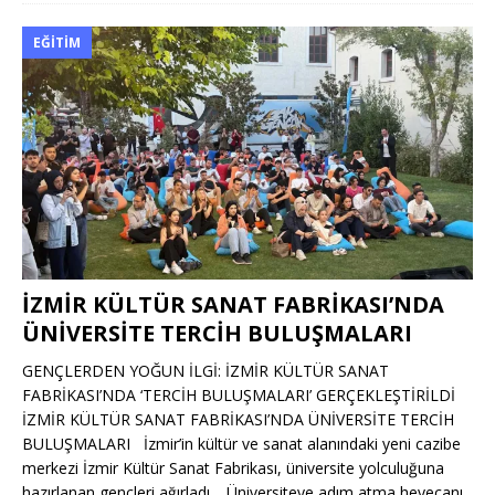
EĞITIM
İZMİR KÜLTÜR SANAT FABRİKASI’NDA
ÜNİVERSİTE TERCİH BULUŞMALARI
GENÇLERDEN YOĞUN İLGİ: İZMİR KÜLTÜR SANAT
FABRİKASI’NDA ‘TERCİH BULUŞMALARI’ GERÇEKLEŞTİRİLDİ
İZMİR KÜLTÜR SANAT FABRİKASI’NDA ÜNİVERSİTE TERCİH
BULUŞMALARI İzmir’in kültür ve sanat alanındaki yeni cazibe
merkezi İzmir Kültür Sanat Fabrikası, üniversite yolculuğuna
hazırlanan gençleri ağırladı. Üniversiteye adım atma heyecanı