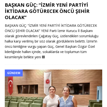
BAŞKAN GÜÇ: “İZMİR YENİ PARTİYİ
İKTİDARA GÖTÜRECEK ÖNCÜ ŞEHİR
OLACAK”
BAŞKAN GÜÇ: “İZMİR YENİ PARTİYİ İKTİDARA GÖTÜRECEK
ÖNCÜ ŞEHİR OLACAK” YENİ Parti İzmir Kurucu İl Başkanı
olarak görevlendirilen Çağatay Güç, üstlendikleri sorumluluğu
halka karşı verilmiş bir söz olarak gördüklerini belirtti. İzmir’in
öncü kimliğine vurgu yapan Güç, Genel Başkan Özgür Özel
liderliğinde halkın içinde, sokaklarda ve toplumun tüm
kesimleriyle birlikte yeni
🟦
GÜNDEM