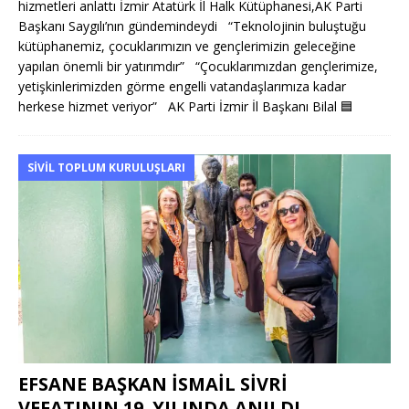
hizmetleri anlattı İzmir Atatürk İl Halk Kütüphanesi,AK Parti
Başkanı Saygılı’nın gündemindeydi “Teknolojinin buluştuğu
kütüphanemiz, çocuklarımızın ve gençlerimizin geleceğine
yapılan önemli bir yatırımdır” “Çocuklarımızdan gençlerimize,
yetişkinlerimizden görme engelli vatandaşlarımıza kadar
herkese hizmet veriyor” AK Parti İzmir İl Başkanı Bilal
🟦
SIVIL TOPLUM KURULUŞLARI
EFSANE BAŞKAN İSMAİL SİVRİ
VEFATININ 19. YILINDA ANILDI