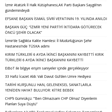
İzmir Atatürk İl Halk Kütüphanesi,AK Parti Başkanı Saygılı’nın
gündemindeydi
EFSANE BAŞKAN İSMAİL SİVRİ VEFATININ 19. YILINDA ANILDI
BAŞKAN GÜÇ: “İZMİR YENİ PARTİYİ İKTİDARA GÖTÜRECEK
ÖNCÜ ŞEHİR OLACAK”
İzmir’de Sağlıkta Kalite Hamlesi: İl Müdürlüğünün Şehir
Hastanesi’nde TÜSKA adımı
KIRIM TÜRKLERİ 6 AYDA İKİNCİ BAŞKANINI KAYBETTİ KIRIK
TÜRKLERİ 6 AYDA İKİNCİ BAŞKANINI KAYBETTİ
EiBoT ile bilgiye erişim saniyeler içinde gerçekleşiyor
33 Hafız İcazet Aldı: Vali Davut Gül’den Umre Hediyesi
TARİHİ KURŞUNLU HAN, GELENEKSEL SANATLARLA
YENİDEN HAYAT BULUYOR: KİTRE BEBEK
CHP’li Gümrükçü: “’Ben Olmazsam CHP Olmaz’ Diyenlerin
Planları Suya Düştü”