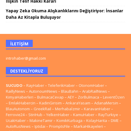
İlişkin Telif Hakkı Kararı
Yapay Zeka Okuma Alışkanlıklarını Değiştiriyor: İnsanlar
Daha Az Kitapla Buluşuyor
İLETIŞIM
introhaber@gmail.com
DESTEKLIYORUZ
SUCUDO
–
RayHaber
–
TeleferikHaber
–
OtonomHaber
–
RaillyNews
–
AutonoumNews
–
BlauBahn
–
ArabRailNews
–
KimyaHaberleri
–
BulmacaCevap
–
AEY
–
ZorBulmaca
–
LeventÖzen
–
EmlakHabercin
–
KadinGirisim
–
AnkaraYasam
–
AdanaMersin
–
BlauAutonom
–
GreekRail
–
Merhabaİzmir
–
KaravanHaber
–
Ferrovie24
–
StiriHub
–
YelkenHaber
–
KamuHaber
–
RayTurkiye
–
UcakHaber
–
MakineTamir
–
KomikKurbaga
–
KolayHarita
–
DME
–
AutoRusNews
–
Iptidai
–
PromptsFile
–
MarkaHikayeleri
–