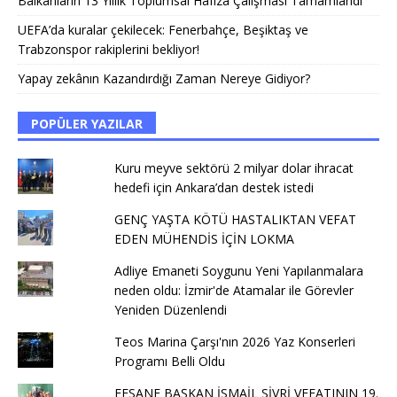
Balkanların 13 Yıllık Toplumsal Hafıza Çalışması Tamamlandı
UEFA’da kuralar çekilecek: Fenerbahçe, Beşiktaş ve
Trabzonspor rakiplerini bekliyor!
Yapay zekânın Kazandırdığı Zaman Nereye Gidiyor?
POPÜLER YAZILAR
Kuru meyve sektörü 2 milyar dolar ihracat
hedefi için Ankara’dan destek istedi
GENÇ YAŞTA KÖTÜ HASTALIKTAN VEFAT
EDEN MÜHENDİS İÇİN LOKMA
Adliye Emaneti Soygunu Yeni Yapılanmalara
neden oldu: İzmir'de Atamalar ile Görevler
Yeniden Düzenlendi
Teos Marina Çarşı'nın 2026 Yaz Konserleri
Programı Belli Oldu
EFSANE BAŞKAN İSMAİL SİVRİ VEFATININ 19.