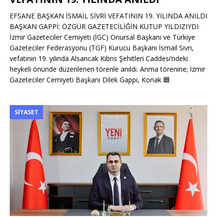
EFSANE BAŞKAN İSMAİL SİVRİ VEFATININ 19. YILINDA ANILDI
BAŞKAN GAPPİ: ÖZGÜR GAZETECİLİĞİN KUTUP YILDIZIYDI
İzmir Gazeteciler Cemiyeti (İGC) Onursal Başkanı ve Türkiye
Gazeteciler Federasyonu (TGF) Kurucu Başkanı İsmail Sivri,
vefatının 19. yılında Alsancak Kıbrıs Şehitleri Caddesi’ndeki
heykeli önünde düzenlenen törenle anıldı. Anma törenine; İzmir
Gazeteciler Cemiyeti Başkanı Dilek Gappi, Konak
🟦
SIYASET