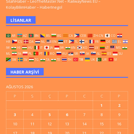
SilahHaber
–
LeoTheMaster.Net
–
RailwayNews EU
–
KolayBilimHaber
–
HaberInegol
LISANLAR
AR
AZ
BN
BS
BG
CA
CEB
ZH-CN
CO
HR
CS
DA
NL
EN
ET
TL
FI
FR
DE
EL
IW
HI
HU
IT
JA
JW
KN
KO
LV
LT
MS
ML
FA
PL
PT
RO
RU
SR
SK
SL
ES
SU
SW
SV
TG
TA
TE
TH
TR
UK
UR
VI
HABER ARŞIVI
AĞUSTOS 2026
P
S
Ç
P
C
C
P
1
2
3
4
5
6
7
8
9
10
11
12
13
14
15
16
17
18
19
20
21
22
23