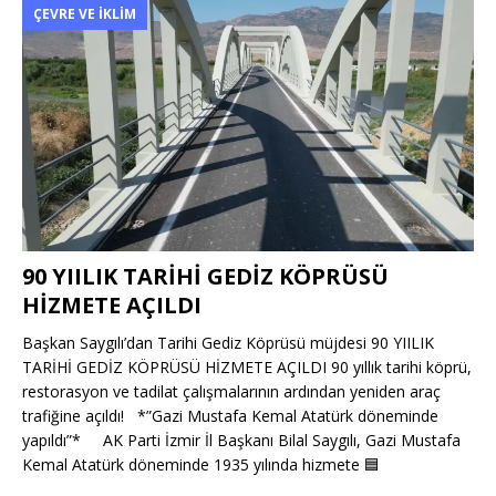
ÇEVRE VE İKLIM
90 YIILIK TARİHİ GEDİZ KÖPRÜSÜ
HİZMETE AÇILDI
Başkan Saygılı’dan Tarihi Gediz Köprüsü müjdesi 90 YIILIK
TARİHİ GEDİZ KÖPRÜSÜ HİZMETE AÇILDI 90 yıllık tarihi köprü,
restorasyon ve tadilat çalışmalarının ardından yeniden araç
trafiğine açıldı! *”Gazi Mustafa Kemal Atatürk döneminde
yapıldı”* AK Parti İzmir İl Başkanı Bilal Saygılı, Gazi Mustafa
Kemal Atatürk döneminde 1935 yılında hizmete
🟦