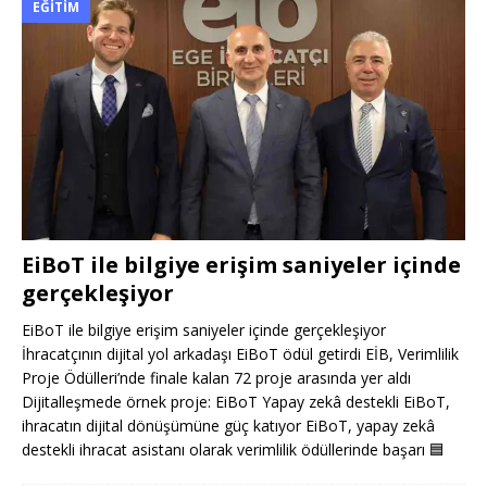
EĞITIM
EiBoT ile bilgiye erişim saniyeler içinde
gerçekleşiyor
EiBoT ile bilgiye erişim saniyeler içinde gerçekleşiyor
İhracatçının dijital yol arkadaşı EiBoT ödül getirdi EİB, Verimlilik
Proje Ödülleri’nde finale kalan 72 proje arasında yer aldı
Dijitalleşmede örnek proje: EiBoT Yapay zekâ destekli EiBoT,
ihracatın dijital dönüşümüne güç katıyor EiBoT, yapay zekâ
destekli ihracat asistanı olarak verimlilik ödüllerinde başarı
🟦