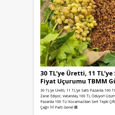
30 TL’ye Üretti, 11 TL’y
Fiyat Uçurumu TBMM G
30 TL’ye Üretti, 11 TL’ye Sattı Pazarda 1
Zarar Ediyor, Vatandaş 100 TL Ödüyor! Üzüm
Pazarda 100 TL! Kocamaz’dan Sert Tepki Çiftç
Çağrı İYİ Parti Genel
🟦