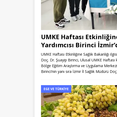
UMKE Haftası Etkinliğine
Yardımcısı Birinci İzmir’
UMKE Haftası Etkinliğine Sağlık Bakanlığı ilgi
Doç. Dr. Şuayip Birinci, Ulusal UMKE Haftası
Bölge Eğitim Araştırma ve Uygulama Merkezi’
Birinci’nin yanı sıra İzmir İl Sağlık Müdürü Do
EGE VE TÜRKIYE