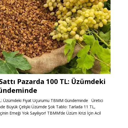
e Sattı Pazarda 100 TL: Üzümdeki
ündeminde
00 TL: Üzümdeki Fiyat Uçurumu TBMM Gündeminde Üretici
de Büyük Çelişki Üzümde Şok Tablo: Tarlada 11 TL,
inin Emeği Yok Sayılıyor! TBMM’de Üzüm Krizi İçin Acil