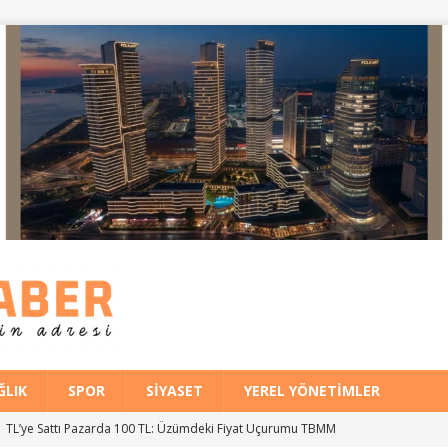
ĞLIK
SPOR
SIYASET
YEREL YÖNETIMLER
 11 TL’ye Sattı Pazarda 100 TL: Üzümdeki Fiyat Uçurumu TBMM