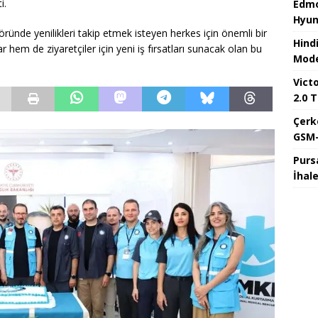
i.
Edmo
Hyun
ründe yenilikleri takip etmek isteyen herkes için önemli bir
Hind
 hem de ziyaretçiler için yeni iş fırsatları sunacak olan bu
Mode
Victo
2.0 T
Çerk
GSM-
Purs
İhal