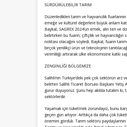
SÜRDÜRÜLEBİLİR TARIM
Düzenledikleri tarım ve hayvancılık fuarları
emeğe ve kültürel değerlere büyük anlam ka
Baykal, SAGREX 2024’ün emek, alın teri ve doğ
belirtirken bu fuarın, çiftçilik ve hayvancılığın
noktası olacağını söyledi. Baykal, fuarın tarım
birçok yenilikçi ürün ve teknolojinin tanıtılaca
verimliliği artırarak ülke ekonomisine katkı sağ
ZENGİNLİĞİ BÖLGEMİZE
Salihli’nin Türkiye’deki pek çok sektörün arz ve
belirten Salihli Ticaret Borsası Başkanı Yetiş 
gurur duyuyoruz. Şunu hep akılda tutalım ki,
sektörlerdir.
Yaşamak için tüketmek zorundayız, bunu karşı
geçen gün artıyor. Arttıkça da daha çok tüke
önemini gördük. Tarım sektörü paydaşlarının ya