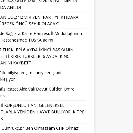
NE BAŞKAN İSMAİL SİVRİ VEFATININ 19.
NDA ANILDI
AN GÜÇ: “İZMİR YENİ PARTİYİ İKTİDARA
RECEK ÖNCÜ ŞEHİR OLACAK”
’de Sağlıkta Kalite Hamlesi: İl Müdürlüğünün
 Hastanesi’nde TÜSKA adımı
M TÜRKLERİ 6 AYDA İKİNCİ BAŞKANINI
ETTİ KIRIK TÜRKLERİ 6 AYDA İKİNCİ
ANINI KAYBETTİ
 ile bilgiye erişim saniyeler içinde
kleşiyor
fız İcazet Aldı: Vali Davut Gül’den Umre
esi
Hİ KURŞUNLU HAN, GELENEKSEL
TLARLA YENİDEN HAYAT BULUYOR: KİTRE
EK
li Gümrükçü: “’Ben Olmazsam CHP Olmaz’