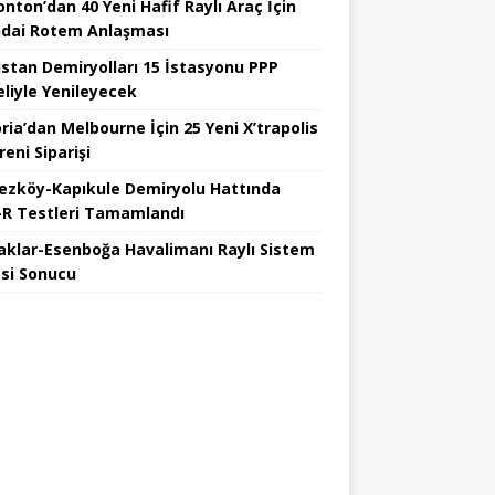
nton’dan 40 Yeni Hafif Raylı Araç İçin
dai Rotem Anlaşması
istan Demiryolları 15 İstasyonu PPP
liyle Yenileyecek
ria’dan Melbourne İçin 25 Yeni X’trapolis
reni Siparişi
ezköy-Kapıkule Demiryolu Hattında
R Testleri Tamamlandı
aklar-Esenboğa Havalimanı Raylı Sistem
esi Sonucu