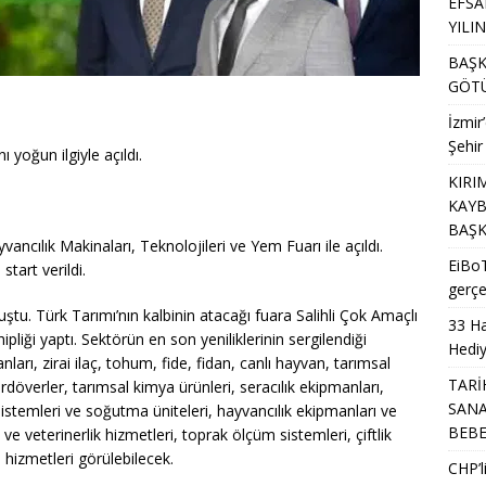
EFSA
YILI
BAŞK
GÖTÜ
İzmir
Şehir
ı yoğun ilgiyle açıldı.
KIRI
KAYB
BAŞK
ancılık Makinaları, Teknolojileri ve Yem Fuarı ile açıldı.
EiBoT
start verildi.
gerçe
ştu. Türk Tarımı’nın kalbinin atacağı fuara Salihli Çok Amaçlı
33 Ha
pliği yaptı. Sektörün en son yeniliklerinin sergilendiği
Hediy
rı, zirai ilaç, tohum, fide, fidan, canlı hayvan, tarımsal
TARİ
rdöverler, tarımsal kimya ürünleri, seracılık ekipmanları,
SANA
sistemleri ve soğutma üniteleri, hayvancılık ekipmanları ve
BEB
ve veterinerlik hizmetleri, toprak ölçüm sistemleri, çiftlik
 hizmetleri görülebilecek.
CHP’