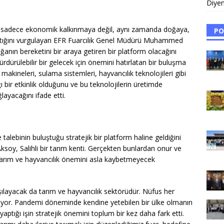
Diyen
nın sadece ekonomik kalkınmaya değil, aynı zamanda doğaya,
PO
ttığını vurgulayan EFR Fuarcılık Genel Müdürü Muhammed
anın bereketini bir araya getiren bir platform olacağını
 sürdürülebilir bir gelecek için önemini hatırlatan bir buluşma
 makineleri, sulama sistemleri, hayvancılık teknolojileri gibi
ğı bir etkinlik olduğunu ve bu teknolojilerin üretimde
layacağını ifade etti.
 talebinin buluştuğu stratejik bir platform haline geldiğini
Aksoy, Salihli bir tarım kenti. Gerçekten bunlardan onur ve
 tarım ve hayvancılık önemini asla kaybetmeyecek
layacak da tarım ve hayvancılık sektörüdür. Nüfus her
tiyor. Pandemi döneminde kendine yetebilen bir ülke olmanın
ptığı işin stratejik önemini toplum bir kez daha fark etti.