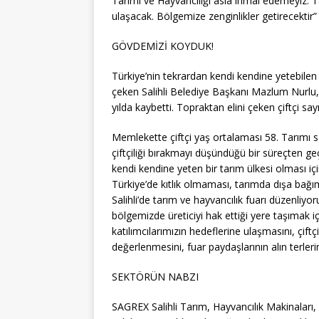
Tarımı ve Hayvancılığı asla ihmal edemeyiz. T
ulaşacak. Bölgemize zenginlikler getirecektir”
GÖVDEMİZİ KOYDUK!
Türkiye’nin tekrardan kendi kendine yetebilen b
çeken Salihli Belediye Başkanı Mazlum Nurlu, 
yılda kaybetti. Topraktan elini çeken çiftçi say
Memlekette çiftçi yaş ortalaması 58. Tarımı s
çiftçiliği bırakmayı düşündüğü bir süreçten ge
kendi kendine yeten bir tarım ülkesi olması iç
Türkiye’de kıtlık olmaması, tarımda dışa bağım
Salihli’de tarım ve hayvancılık fuarı düzenliy
bölgemizde üreticiyi hak ettiği yere taşımak i
katılımcılarımızın hedeflerine ulaşmasını, çiftç
değerlenmesini, fuar paydaşlarının alın terler
SEKTÖRÜN NABZI
SAGREX Salihli Tarım, Hayvancılık Makinaları,