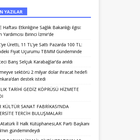
N YAZILAR
Haftası Etkinliğine Sağlık Bakanlığı ilgisi:
 Yardımcısı Birinci İzmir’de
’ye Üretti, 11 TL’ye Sattı Pazarda 100 TL:
deki Fiyat Uçurumu TBMM Gündeminde
eci Barış Selçuk Karabağlar’da anıldı
meyve sektörü 2 milyar dolar ihracat hedefi
Ankara’dan destek istedi
IILIK TARİHİ GEDİZ KÖPRÜSÜ HİZMETE
DI
R KÜLTÜR SANAT FABRİKASI’NDA
ERSİTE TERCİH BULUŞMALARI
 Atatürk İl Halk Kütüphanesi,AK Parti Başkanı
lı’nın gündemindeydi