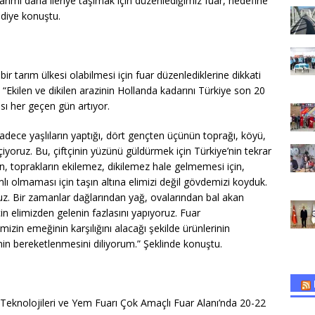
arımı daha ileriye taşımak için düzenlediğimiz fuar, hedefine
 diye konuştu.
ir tarım ülkesi olabilmesi için fuar düzenlediklerine dikkati
“Ekilen ve dikilen arazinin Hollanda kadarını Türkiye son 20
ısı her geçen gün artıyor.
adece yaşlıların yaptığı, dört gençten üçünün toprağı, köyü,
çiyoruz. Bu, çiftçinin yüzünü güldürmek için Türkiye’nin tekrar
in, toprakların ekilemez, dikilemez hale gelmemesi için,
lı olmaması için taşın altına elimizi değil gövdemizi koyduk.
oruz. Bir zamanlar dağlarından yağ, ovalarından bal akan
çin elimizden gelenin fazlasını yapıyoruz. Fuar
imizin emeğinin karşılığını alacağı şekilde ürünlerinin
inin bereketlenmesini diliyorum.” Şeklinde konuştu.
 Teknolojileri ve Yem Fuarı Çok Amaçlı Fuar Alanı’nda 20-22