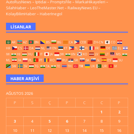
AutoRusNews
–
Iptidai
–
PromptsFile
–
MarkaHikayeleri
–
SilahHaber
–
LeoTheMaster.Net
–
RailwayNews EU
–
KolayBilimHaber
–
HaberInegol
LISANLAR
AR
AZ
BN
BS
BG
CA
CEB
ZH-CN
CO
HR
CS
DA
NL
EN
ET
TL
FI
FR
DE
EL
IW
HI
HU
IT
JA
JW
KN
KO
LV
LT
MS
ML
FA
PL
PT
RO
RU
SR
SK
SL
ES
SU
SW
SV
TG
TA
TE
TH
TR
UK
UR
VI
HABER ARŞIVI
AĞUSTOS 2026
P
S
Ç
P
C
C
P
1
2
3
4
5
6
7
8
9
10
11
12
13
14
15
16