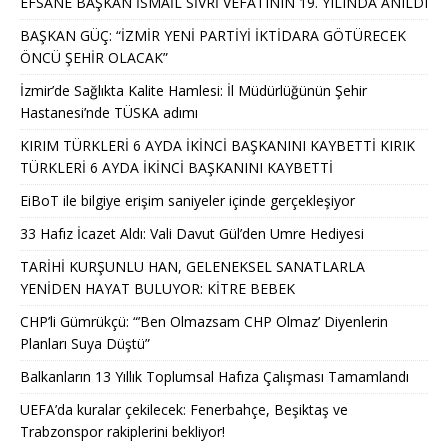
EFSANE BAŞKAN İSMAİL SİVRİ VEFATININ 19. YILINDA ANILDI
BAŞKAN GÜÇ: “İZMİR YENİ PARTİYİ İKTİDARA GÖTÜRECEK
ÖNCÜ ŞEHİR OLACAK”
İzmir’de Sağlıkta Kalite Hamlesi: İl Müdürlüğünün Şehir
Hastanesi’nde TÜSKA adımı
KIRIM TÜRKLERİ 6 AYDA İKİNCİ BAŞKANINI KAYBETTİ KIRIK
TÜRKLERİ 6 AYDA İKİNCİ BAŞKANINI KAYBETTİ
EiBoT ile bilgiye erişim saniyeler içinde gerçekleşiyor
33 Hafız İcazet Aldı: Vali Davut Gül’den Umre Hediyesi
TARİHİ KURŞUNLU HAN, GELENEKSEL SANATLARLA
YENİDEN HAYAT BULUYOR: KİTRE BEBEK
CHP’li Gümrükçü: “’Ben Olmazsam CHP Olmaz’ Diyenlerin
Planları Suya Düştü”
Balkanların 13 Yıllık Toplumsal Hafıza Çalışması Tamamlandı
UEFA’da kuralar çekilecek: Fenerbahçe, Beşiktaş ve
Trabzonspor rakiplerini bekliyor!