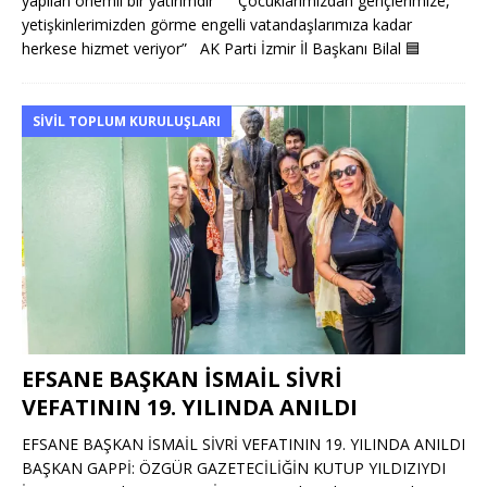
yapılan önemli bir yatırımdır” “Çocuklarımızdan gençlerimize,
yetişkinlerimizden görme engelli vatandaşlarımıza kadar
herkese hizmet veriyor” AK Parti İzmir İl Başkanı Bilal
🟦
SIVIL TOPLUM KURULUŞLARI
EFSANE BAŞKAN İSMAİL SİVRİ
VEFATININ 19. YILINDA ANILDI
EFSANE BAŞKAN İSMAİL SİVRİ VEFATININ 19. YILINDA ANILDI
BAŞKAN GAPPİ: ÖZGÜR GAZETECİLİĞİN KUTUP YILDIZIYDI