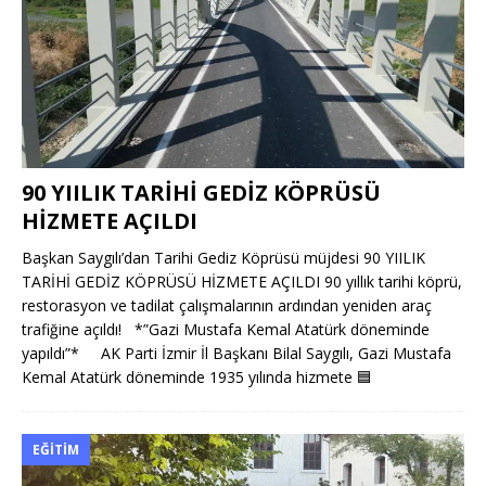
90 YIILIK TARİHİ GEDİZ KÖPRÜSÜ
HİZMETE AÇILDI
Başkan Saygılı’dan Tarihi Gediz Köprüsü müjdesi 90 YIILIK
TARİHİ GEDİZ KÖPRÜSÜ HİZMETE AÇILDI 90 yıllık tarihi köprü,
restorasyon ve tadilat çalışmalarının ardından yeniden araç
trafiğine açıldı! *”Gazi Mustafa Kemal Atatürk döneminde
yapıldı”* AK Parti İzmir İl Başkanı Bilal Saygılı, Gazi Mustafa
Kemal Atatürk döneminde 1935 yılında hizmete
🟦
EĞITIM