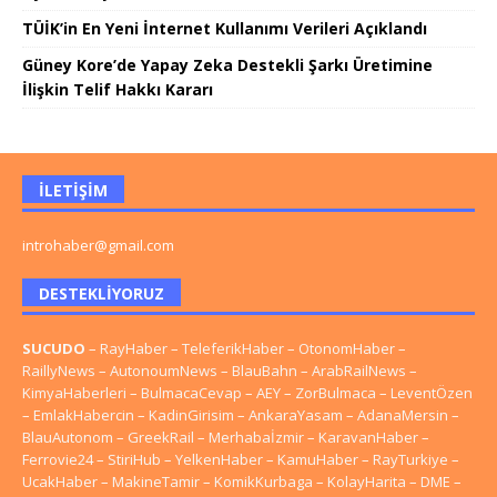
TÜİK’in En Yeni İnternet Kullanımı Verileri Açıklandı
Güney Kore’de Yapay Zeka Destekli Şarkı Üretimine
İlişkin Telif Hakkı Kararı
İLETIŞIM
introhaber@gmail.com
DESTEKLIYORUZ
SUCUDO
–
RayHaber
–
TeleferikHaber
–
OtonomHaber
–
RaillyNews
–
AutonoumNews
–
BlauBahn
–
ArabRailNews
–
KimyaHaberleri
–
BulmacaCevap
–
AEY
–
ZorBulmaca
–
LeventÖzen
–
EmlakHabercin
–
KadinGirisim
–
AnkaraYasam
–
AdanaMersin
–
BlauAutonom
–
GreekRail
–
Merhabaİzmir
–
KaravanHaber
–
Ferrovie24
–
StiriHub
–
YelkenHaber
–
KamuHaber
–
RayTurkiye
–
UcakHaber
–
MakineTamir
–
KomikKurbaga
–
KolayHarita
–
DME
–