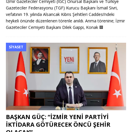
İzmir Gazeteciler Cemiyeti (İGC) Onursal Başkanı ve Türkiye
Gazeteciler Federasyonu (TGF) Kurucu Başkanı İsmail Sivri,
vefatının 19. yılında Alsancak Kıbrıs Şehitleri Caddesi’ndeki
heykeli önünde düzenlenen törenle anıldı. Anma törenine; İzmir
Gazeteciler Cemiyeti Başkanı Dilek Gappi, Konak
🟦
SIYASET
BAŞKAN GÜÇ: “İZMİR YENİ PARTİYİ
İKTİDARA GÖTÜRECEK ÖNCÜ ŞEHİR