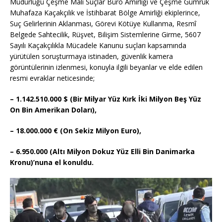
Müdürlüğü Çeşme Mali Suçlar Büro Amirliği ve Çeşme Gümrük
Muhafaza Kaçakçılık ve İstihbarat Bölge Amirliği ekiplerince,
Suç Gelirlerinin Aklanması, Görevi Kötüye Kullanma, Resmî
Belgede Sahtecilik, Rüşvet, Bilişim Sistemlerine Girme, 5607
Sayılı Kaçakçılıkla Mücadele Kanunu suçları kapsamında
yürütülen soruşturmaya istinaden, güvenlik kamera
görüntülerinin izlenmesi, konuyla ilgili beyanlar ve elde edilen
resmi evraklar neticesinde;
– 1.142.510.000 $ (Bir Milyar Yüz Kırk İki Milyon Beş Yüz
On Bin Amerikan Doları),
– 18.000.000 € (On Sekiz Milyon Euro),
– 6.950.000 (Altı Milyon Dokuz Yüz Elli Bin Danimarka
Kronu)’nuna el konuldu.