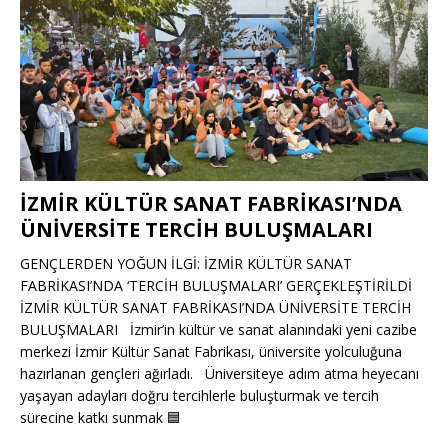
İZMİR KÜLTÜR SANAT FABRİKASI’NDA
ÜNİVERSİTE TERCİH BULUŞMALARI
GENÇLERDEN YOĞUN İLGİ: İZMİR KÜLTÜR SANAT
FABRİKASI’NDA ‘TERCİH BULUŞMALARI’ GERÇEKLEŞTİRİLDİ
İZMİR KÜLTÜR SANAT FABRİKASI’NDA ÜNİVERSİTE TERCİH
BULUŞMALARI İzmir’in kültür ve sanat alanındaki yeni cazibe
merkezi İzmir Kültür Sanat Fabrikası, üniversite yolculuğuna
hazırlanan gençleri ağırladı. Üniversiteye adım atma heyecanı
yaşayan adayları doğru tercihlerle buluşturmak ve tercih
sürecine katkı sunmak
🟦