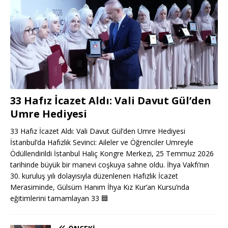
33 Hafız İcazet Aldı: Vali Davut Gül’den
Umre Hediyesi
33 Hafız İcazet Aldı: Vali Davut Gül’den Umre Hediyesi
İstanbul’da Hafızlık Sevinci: Aileler ve Öğrenciler Umreyle
Ödüllendirildi İstanbul Haliç Kongre Merkezi, 25 Temmuz 2026
tarihinde büyük bir manevi coşkuya sahne oldu. İhya Vakfı’nın
30. kuruluş yılı dolayısıyla düzenlenen Hafızlık İcazet
Merasiminde, Gülsüm Hanım İhya Kız Kur’an Kursu’nda
eğitimlerini tamamlayan 33
🟦