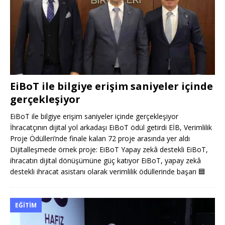
EiBoT ile bilgiye erişim saniyeler içinde
gerçekleşiyor
EiBoT ile bilgiye erişim saniyeler içinde gerçekleşiyor
İhracatçının dijital yol arkadaşı EiBoT ödül getirdi EİB, Verimlilik
Proje Ödülleri’nde finale kalan 72 proje arasında yer aldı
Dijitalleşmede örnek proje: EiBoT Yapay zekâ destekli EiBoT,
ihracatın dijital dönüşümüne güç katıyor EiBoT, yapay zekâ
destekli ihracat asistanı olarak verimlilik ödüllerinde başarı
🟦
EĞITIM