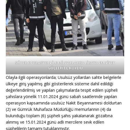
SÜPER OPERASYON İLE MİLYARLARCA LİRAYA EMNİYET
GÜÇLERİ EL KOYDU
Olayla ilgili operasyonlarda; Usulsüz yollardan sahte belgelerle
ülkeye giriş yapılmış gibi gösterilerek sisteme dahil edildiği
değerlendirilmiş ve yapılan çalışmalarda tespit edilen şüpheli
şahıslara yönelik 11.01.2024 günü sabah saatlerinde yapılan
operasyon kapsamında usulsüz Nakit Beyannamesi doldurtan
(2) ve Gümrük Muhafaza Müdürlüğü memurlarının (4) da
bulunduğu toplam (6) şüpheli şahıs yakalanarak gözaltına
alınmış ve 15.01.2024 günü adli mercilere sevk edilen
şüphelilerin tamamı tutuklanmıştır.