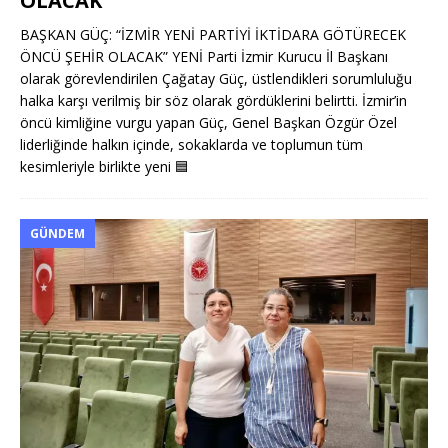
OLACAK”
BAŞKAN GÜÇ: “İZMİR YENİ PARTİYİ İKTİDARA GÖTÜRECEK
ÖNCÜ ŞEHİR OLACAK” YENİ Parti İzmir Kurucu İl Başkanı
olarak görevlendirilen Çağatay Güç, üstlendikleri sorumluluğu
halka karşı verilmiş bir söz olarak gördüklerini belirtti. İzmir’in
öncü kimliğine vurgu yapan Güç, Genel Başkan Özgür Özel
liderliğinde halkın içinde, sokaklarda ve toplumun tüm
kesimleriyle birlikte yeni
🟦
GÜNDEM