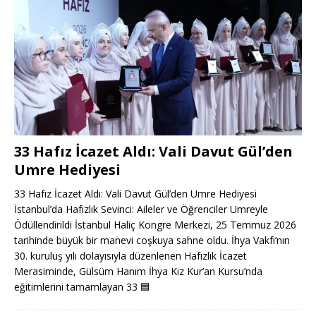
33 Hafız İcazet Aldı: Vali Davut Gül’den
Umre Hediyesi
33 Hafız İcazet Aldı: Vali Davut Gül’den Umre Hediyesi
İstanbul’da Hafızlık Sevinci: Aileler ve Öğrenciler Umreyle
Ödüllendirildi İstanbul Haliç Kongre Merkezi, 25 Temmuz 2026
tarihinde büyük bir manevi coşkuya sahne oldu. İhya Vakfı’nın
30. kuruluş yılı dolayısıyla düzenlenen Hafızlık İcazet
Merasiminde, Gülsüm Hanım İhya Kız Kur’an Kursu’nda
eğitimlerini tamamlayan 33
🟦