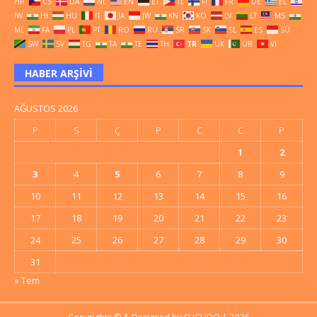
HR
CS
DA
NL
EN
ET
TL
FI
FR
DE
EL
IW
HI
HU
IT
JA
JW
KN
KO
LV
LT
MS
ML
FA
PL
PT
RO
RU
SR
SK
SL
ES
SU
SW
SV
TG
TA
TE
TH
TR
UK
UR
VI
HABER ARŞIVI
AĞUSTOS 2026
P
S
Ç
P
C
C
P
1
2
3
4
5
6
7
8
9
10
11
12
13
14
15
16
17
18
19
20
21
22
23
24
25
26
27
28
29
30
31
« Tem