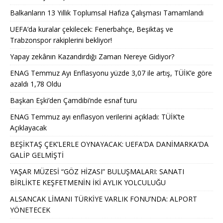
Balkanların 13 Yıllık Toplumsal Hafıza Çalışması Tamamlandı
UEFA’da kuralar çekilecek: Fenerbahçe, Beşiktaş ve
Trabzonspor rakiplerini bekliyor!
Yapay zekânın Kazandırdığı Zaman Nereye Gidiyor?
ENAG Temmuz Ayı Enflasyonu yüzde 3,07 ile artış, TÜİK’e göre
azaldı 1,78 Oldu
Başkan Eşki’den Çamdibi’nde esnaf turu
ENAG Temmuz ayı enflasyon verilerini açıkladı: TÜİK’te
Açıklayacak
BEŞİKTAŞ ÇEK’LERLE OYNAYACAK: UEFA’DA DANİMARKA’DA
GALİP GELMİŞTİ
YAŞAR MÜZESİ “GÖZ HİZASI” BULUŞMALARI: SANATI
BİRLİKTE KEŞFETMENİN İKİ AYLIK YOLCULUĞU
ALSANCAK LİMANI TÜRKİYE VARLIK FONU’NDA: ALPORT
YÖNETECEK