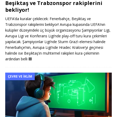
Beşiktaş ve Trabzonspor rakiplerini
bekliyor!
UEFA’da kuralar çekilecek: Fenerbahçe, Beşiktaş ve
Trabzonspor rakiplerini bekliyor! Avrupa kupasında UEFA’nın
kulüpler düzeyindeki üç büyük organizasyonu Şampiyonlar Ligi,
Avrupa Ligi ve Konferans Ligi’nde play-off turu kura çekimleri
yapılacak. Şampiyonlar Ligi’nde Sturm Graz’ı elemesi halinde
Fenerbahçe’nin, Avrupa Ligi’nde Hradec Kralove’yi geçmesi
halinde ise Beşiktaş’ın muhtemel rakipleri kura çekiminin
ardından belli
🟦
ÇEVRE VE İKLIM