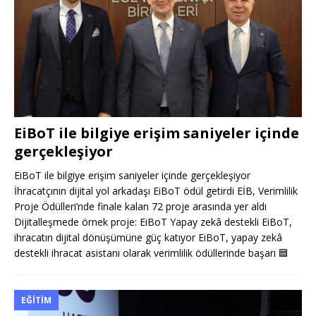
EiBoT ile bilgiye erişim saniyeler içinde
gerçekleşiyor
EiBoT ile bilgiye erişim saniyeler içinde gerçekleşiyor
İhracatçının dijital yol arkadaşı EiBoT ödül getirdi EİB, Verimlilik
Proje Ödülleri’nde finale kalan 72 proje arasında yer aldı
Dijitalleşmede örnek proje: EiBoT Yapay zekâ destekli EiBoT,
ihracatın dijital dönüşümüne güç katıyor EiBoT, yapay zekâ
destekli ihracat asistanı olarak verimlilik ödüllerinde başarı
🟦
EĞITIM