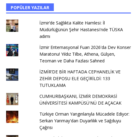
POPÜLER YAZILAR
İzmir’de Sağlıkta Kalite Hamlesi: İl
Müdürlüğünün Şehir Hastanesi'nde TÜSKA
adımı
İzmir Enternasyonal Fuarı 2026'da Dev Konser
Maratonu! Yıldız Tilbe, Athena, Gülşen,
Teoman ve Daha Fazlası Sahned
İZMİR’DE BİR HAFTADA CEPHANELİK VE
ZEHİR DEPOSU ELE GEÇİRİLDİ: 133
TUTUKLAMA
CUMHURBAŞKANI, İZMİR DEMOKRASİ
ÜNİVERSİTESİ KAMPÜSÜ'NÜ DE AÇACAK
Türkiye Orman Yangınlarıyla Mücadele Ediyor:
Serkan Yarımay'dan Duyarlılık ve Sağduyu
Çağrısı