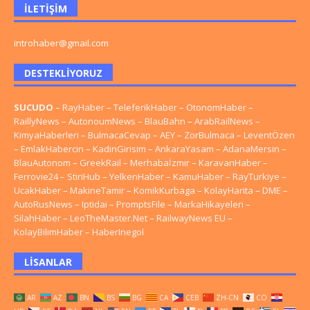
İLETIŞIM
introhaber@gmail.com
DESTEKLIYORUZ
SUCUDO
–
RayHaber
–
TeleferikHaber
–
OtonomHaber
–
RaillyNews
–
AutonoumNews
–
BlauBahn
–
ArabRailNews
–
KimyaHaberleri
–
BulmacaCevap
–
AEY
–
ZorBulmaca
–
LeventÖzen
–
EmlakHabercin
–
KadinGirisim
–
AnkaraYasam
–
AdanaMersin
–
BlauAutonom
–
GreekRail
–
Merhabaİzmir
–
KaravanHaber
–
Ferrovie24
–
StiriHub
–
YelkenHaber
–
KamuHaber
–
RayTurkiye
–
UcakHaber
–
MakineTamir
–
KomikKurbaga
–
KolayHarita
–
DME
–
AutoRusNews
–
Iptidai
–
PromptsFile
–
MarkaHikayeleri
–
SilahHaber
–
LeoTheMaster.Net
–
RailwayNews EU
–
KolayBilimHaber
–
HaberInegol
LISANLAR
AR
AZ
BN
BS
BG
CA
CEB
ZH-CN
CO