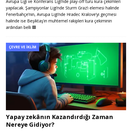
Avrupa Ligi ve Konferans Ligi’nde play-off turu kura çekimleri
yapılacak. Şampiyonlar Ligi’nde Sturm Graz’ı elemesi halinde
Fenerbahçe’nin, Avrupa Ligi’nde Hradec Kralove’yi geçmesi
halinde ise Beşiktaş’ın muhtemel rakipleri kura çekiminin
ardından belli
🟦
ÇEVRE VE İKLIM
Yapay zekânın Kazandırdığı Zaman
Nereye Gidiyor?