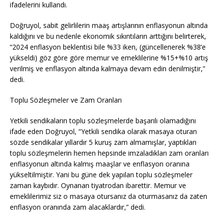
ifadelerini kullandı.
Doğruyol, sabit gelirlilerin maaş artışlarının enflasyonun altında
kaldığını ve bu nedenle ekonomik sıkıntıların arttığını belirterek,
“2024 enflasyon beklentisi bile %33 iken, (güncellenerek %38’e
yükseldi) göz göre göre memur ve emeklilerine %15+%10 artış
verilmiş ve enflasyon altında kalmaya devam edin denilmiştir,”
dedi.
Toplu Sözleşmeler ve Zam Oranları
Yetkili sendikaların toplu sözleşmelerde başarılı olamadığını
ifade eden Doğruyol, “Yetkili sendika olarak masaya oturan
sözde sendikalar yıllardır 5 kuruş zam almamışlar, yaptıkları
toplu sözleşmelerin hemen hepsinde imzaladıkları zam oranları
enflasyonun altında kalmış maaşlar ve enflasyon oranına
yükseltilmiştir. Yani bu güne dek yapılan toplu sözleşmeler
zaman kaybıdır. Oynanan tiyatrodan ibarettir. Memur ve
emeklilerimiz siz o masaya otursanız da oturmasanız da zaten
enflasyon oranında zam alacaklardır,” dedi.