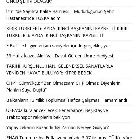
ÖNCÜ ŞEHİR OLACAK”
İzmir’de Sağlıkta Kalite Hamlesi: İl Müdürlüğünün Şehir
Hastanesi’nde TÜSKA adımı
KIRIK TÜRKLERİ 6 AYDA İKİNCİ BAŞKANINI KAYBETTİ KIRIK
TÜRKLERİ 6 AYDA İKİNCİ BAŞKANINI KAYBETTİ
EiBoT ile bilgiye erişim saniyeler içinde gerçekleşiyor
33 Hafız İcazet Aldı: Vali Davut Gül’den Umre Hediyesi
TARİHİ KURŞUNLU HAN, GELENEKSEL SANATLARLA
YENİDEN HAYAT BULUYOR: KİTRE BEBEK
CHP’li Gümrükçü: “’Ben Olmazsam CHP Olmaz’ Diyenlerin
Planları Suya Düştü”
Balkanların 13 Yıllık Toplumsal Hafıza Çalışması Tamamlandı
UEFA’da kuralar çekilecek: Fenerbahçe, Beşiktaş ve
Trabzonspor rakiplerini bekliyor!
Yapay zekânın Kazandırdığı Zaman Nereye Gidiyor?
ENAG Temmuz Ayı Enflasyonu yüzde 3,07 ile artış, TÜİK’e göre