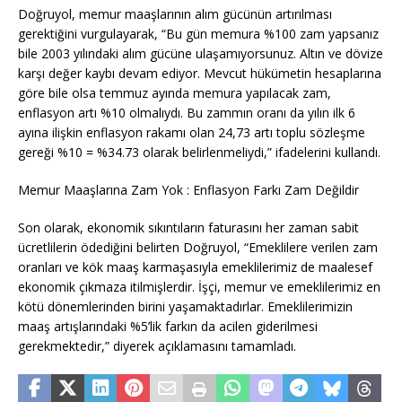
Doğruyol, memur maaşlarının alım gücünün artırılması
gerektiğini vurgulayarak, “Bu gün memura %100 zam yapsanız
bile 2003 yılındaki alım gücüne ulaşamıyorsunuz. Altın ve dövize
karşı değer kaybı devam ediyor. Mevcut hükümetin hesaplarına
göre bile olsa temmuz ayında memura yapılacak zam,
enflasyon artı %10 olmalıydı. Bu zammın oranı da yılın ilk 6
ayına ilişkin enflasyon rakamı olan 24,73 artı toplu sözleşme
gereği %10 = %34.73 olarak belirlenmeliydi,” ifadelerini kullandı.
Memur Maaşlarına Zam Yok : Enflasyon Farkı Zam Değildir
Son olarak, ekonomik sıkıntıların faturasını her zaman sabit
ücretlilerin ödediğini belirten Doğruyol, “Emeklilere verilen zam
oranları ve kök maaş karmaşasıyla emeklilerimiz de maalesef
ekonomik çıkmaza itilmişlerdir. İşçi, memur ve emeklilerimiz en
kötü dönemlerinden birini yaşamaktadırlar. Emeklilerimizin
maaş artışlarındaki %5’lik farkın da acilen giderilmesi
gerekmektedir,” diyerek açıklamasını tamamladı.