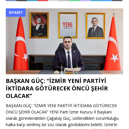
SIYASET
BAŞKAN GÜÇ: “İZMİR YENİ PARTİYİ
İKTİDARA GÖTÜRECEK ÖNCÜ ŞEHİR
OLACAK”
BAŞKAN GÜÇ: “İZMİR YENİ PARTİYİ İKTİDARA GÖTÜRECEK
ÖNCÜ ŞEHİR OLACAK” YENİ Parti İzmir Kurucu İl Başkanı
olarak görevlendirilen Çağatay Güç, üstlendikleri sorumluluğu
halka karşı verilmiş bir söz olarak gördüklerini belirtti. İzmir’in