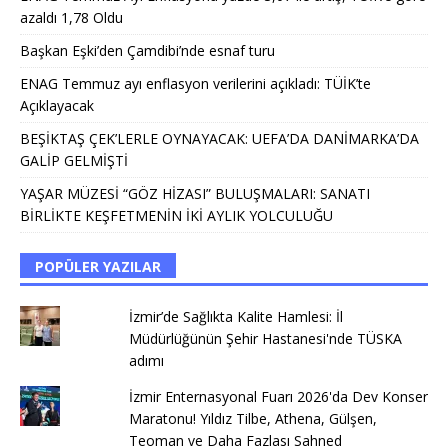
azaldı 1,78 Oldu
Başkan Eşki’den Çamdibi’nde esnaf turu
ENAG Temmuz ayı enflasyon verilerini açıkladı: TÜİK’te
Açıklayacak
BEŞİKTAŞ ÇEK’LERLE OYNAYACAK: UEFA’DA DANİMARKA’DA
GALİP GELMİŞTİ
YAŞAR MÜZESİ “GÖZ HİZASI” BULUŞMALARI: SANATI
BİRLİKTE KEŞFETMENİN İKİ AYLIK YOLCULUĞU
POPÜLER YAZILAR
İzmir’de Sağlıkta Kalite Hamlesi: İl
Müdürlüğünün Şehir Hastanesi'nde TÜSKA
adımı
İzmir Enternasyonal Fuarı 2026'da Dev Konser
Maratonu! Yıldız Tilbe, Athena, Gülşen,
Teoman ve Daha Fazlası Sahned