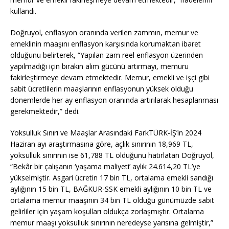
kullandı.
Doğruyol, enflasyon oranında verilen zammın, memur ve
emeklinin maaşını enflasyon karşısında korumaktan ibaret
olduğunu belirterek, “Yapılan zam reel enflasyon üzerinden
yapılmadığı için bırakın alım gücünü artırmayı, memuru
fakirleştirmeye devam etmektedir. Memur, emekli ve işçi gibi
sabit ücretlilerin maaşlarının enflasyonun yüksek olduğu
dönemlerde her ay enflasyon oranında artırılarak hesaplanması
gerekmektedir,” dedi.
Yoksulluk Sınırı ve Maaşlar Arasındaki FarkTÜRK-İŞ’in 2024
Haziran ayı araştırmasına göre, açlık sınırının 18,969 TL,
yoksulluk sınırının ise 61,788 TL olduğunu hatırlatan Doğruyol,
“Bekâr bir çalışanın ‘yaşama maliyeti’ aylık 24.614,20 TL’ye
yükselmiştir. Asgari ücretin 17 bin TL, ortalama emekli sandığı
aylığının 15 bin TL, BAĞKUR-SSK emekli aylığının 10 bin TL ve
ortalama memur maaşının 34 bin TL olduğu günümüzde sabit
gelirliler için yaşam koşulları oldukça zorlaşmıştır. Ortalama
memur maaşı yoksulluk sınırının neredeyse yarısına gelmiştir,”