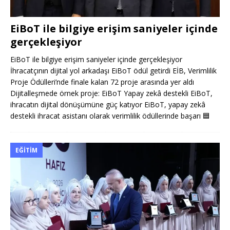
EiBoT ile bilgiye erişim saniyeler içinde
gerçekleşiyor
EiBoT ile bilgiye erişim saniyeler içinde gerçekleşiyor
İhracatçının dijital yol arkadaşı EiBoT ödül getirdi EİB, Verimlilik
Proje Ödülleri’nde finale kalan 72 proje arasında yer aldı
Dijitalleşmede örnek proje: EiBoT Yapay zekâ destekli EiBoT,
ihracatın dijital dönüşümüne güç katıyor EiBoT, yapay zekâ
destekli ihracat asistanı olarak verimlilik ödüllerinde başarı
🟦
EĞITIM