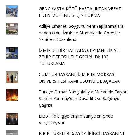
GENÇ YAŞTA KÖTÜ HASTALIKTAN VEFAT
EDEN MÜHENDİS İÇİN LOKMA
Adliye Emaneti Soygunu Yeni Yapılanmalara
neden oldu: İzmir'de Atamalar ile Görevler
Yeniden Düzenlendi
İZMİR’DE BİR HAFTADA CEPHANELİK VE
ZEHİR DEPOSU ELE GEÇİRİLDİ: 133
TUTUKLAMA
CUMHURBAŞKANI, İZMİR DEMOKRASİ
ÜNİVERSİTESİ KAMPÜSÜ'NÜ DE AÇACAK
Türkiye Orman Yangınlarıyla Mücadele Ediyor:
Serkan Yarımay'dan Duyarlılık ve Sağduyu
Çağrısı
EiBoT ile bilgiye erişim saniyeler içinde
gerçekleşiyor
KIRIK TÜRKLERİ 6 AYDA İKİNCİ BAŞKANINI