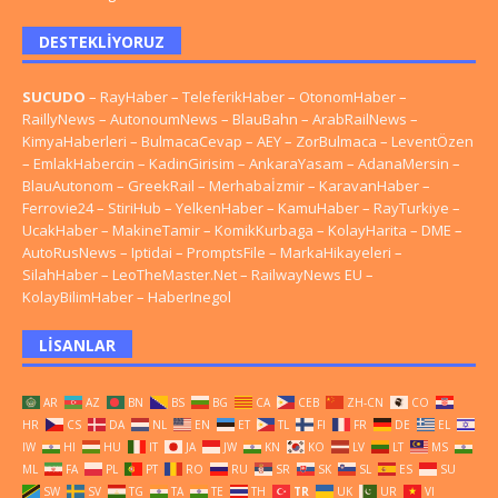
DESTEKLIYORUZ
SUCUDO
–
RayHaber
–
TeleferikHaber
–
OtonomHaber
–
RaillyNews
–
AutonoumNews
–
BlauBahn
–
ArabRailNews
–
KimyaHaberleri
–
BulmacaCevap
–
AEY
–
ZorBulmaca
–
LeventÖzen
–
EmlakHabercin
–
KadinGirisim
–
AnkaraYasam
–
AdanaMersin
–
BlauAutonom
–
GreekRail
–
Merhabaİzmir
–
KaravanHaber
–
Ferrovie24
–
StiriHub
–
YelkenHaber
–
KamuHaber
–
RayTurkiye
–
UcakHaber
–
MakineTamir
–
KomikKurbaga
–
KolayHarita
–
DME
–
AutoRusNews
–
Iptidai
–
PromptsFile
–
MarkaHikayeleri
–
SilahHaber
–
LeoTheMaster.Net
–
RailwayNews EU
–
KolayBilimHaber
–
HaberInegol
LISANLAR
AR
AZ
BN
BS
BG
CA
CEB
ZH-CN
CO
HR
CS
DA
NL
EN
ET
TL
FI
FR
DE
EL
IW
HI
HU
IT
JA
JW
KN
KO
LV
LT
MS
ML
FA
PL
PT
RO
RU
SR
SK
SL
ES
SU
SW
SV
TG
TA
TE
TH
TR
UK
UR
VI