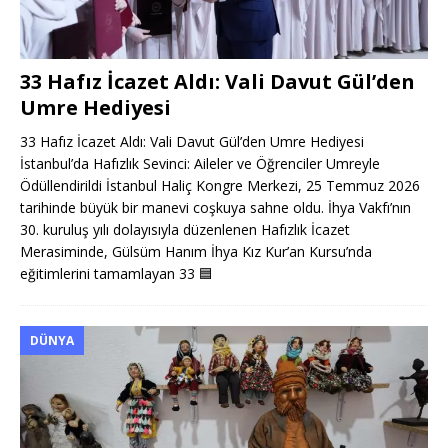
33 Hafız İcazet Aldı: Vali Davut Gül’den
Umre Hediyesi
33 Hafız İcazet Aldı: Vali Davut Gül’den Umre Hediyesi
İstanbul’da Hafızlık Sevinci: Aileler ve Öğrenciler Umreyle
Ödüllendirildi İstanbul Haliç Kongre Merkezi, 25 Temmuz 2026
tarihinde büyük bir manevi coşkuya sahne oldu. İhya Vakfı’nın
30. kuruluş yılı dolayısıyla düzenlenen Hafızlık İcazet
Merasiminde, Gülsüm Hanım İhya Kız Kur’an Kursu’nda
eğitimlerini tamamlayan 33
🟦
DÜNYA