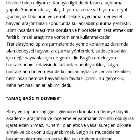
titizlikle takip ediyoruz. Konuyla ilgili de defalarca açıklama
yaptık. Günümüzde aşı, ilaç, biyo-malzeme ve biyo-materyal
gibi birçok tıbbi ürün ve cerrahi teknik uygulama, deneysel
hayvan araştırmaları sonucunda kullanılabilir duruma gelmiştir.
Bilim insanları araştırma soruları ve hipotezlerini test etmek için
farklı bilimsel araştırma yöntemlerini kullanmaktadır.
Translasyonel tıp araştırmalarında yerine konulmaz durumda
olan deneysel hayvan araştırma yöntemleri, sadece insanlar
için değil hayvanlar için de gereklidir. Bugün enfeksiyon
hastalıklarının tedavisinde kullanılan antibiyotikler, salgın
hastalıkların önlenmesinde kullanılan aşılar ve cerrahi teknikler,
hem insan hem de hayvanların faydası içindir. Bu gerçeklik,
daha net nasıl anlatılabilir?” dedi.
“AMAÇ BAĞCIYI DÖVMEK”
Birey ve toplum sağlığını ilgilendiren konularda deneye dayalı
akademik araştırma ve incelemeler yapmanın zorunlu olduğuna
işaret eden Yılmaz, “Önemli olan etik ve yasal süreçleri dikkate
almak ve çok yönlü düşünebilmek. Salgın ile mücadelenin
başarıya ulaşması için aşı ve ilaç çalışmalarına ihtiyaç