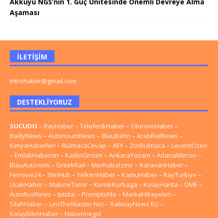
Akkuyu NGS’nin 1. Güç Ünitesinde Önemli Devreye Alma
Aşaması
İLETIŞIM
introhaber@gmail.com
DESTEKLIYORUZ
SUCUDO
–
RayHaber
–
TeleferikHaber
–
OtonomHaber
–
RaillyNews
–
AutonoumNews
–
BlauBahn
–
ArabRailNews
–
KimyaHaberleri
–
BulmacaCevap
–
AEY
–
ZorBulmaca
–
LeventÖzen
–
EmlakHabercin
–
KadinGirisim
–
AnkaraYasam
–
AdanaMersin
–
BlauAutonom
–
GreekRail
–
Merhabaİzmir
–
KaravanHaber
–
Ferrovie24
–
StiriHub
–
YelkenHaber
–
KamuHaber
–
RayTurkiye
–
UcakHaber
–
MakineTamir
–
KomikKurbaga
–
KolayHarita
–
DME
–
AutoRusNews
–
Iptidai
–
PromptsFile
–
MarkaHikayeleri
–
SilahHaber
–
LeoTheMaster.Net
–
RailwayNews EU
–
KolayBilimHaber
–
HaberInegol