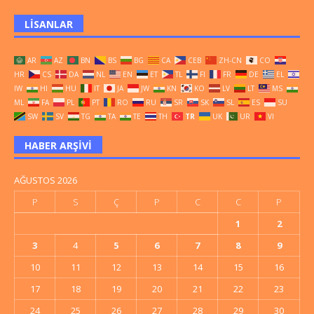
LISANLAR
AR
AZ
BN
BS
BG
CA
CEB
ZH-CN
CO
HR
CS
DA
NL
EN
ET
TL
FI
FR
DE
EL
IW
HI
HU
IT
JA
JW
KN
KO
LV
LT
MS
ML
FA
PL
PT
RO
RU
SR
SK
SL
ES
SU
SW
SV
TG
TA
TE
TH
TR
UK
UR
VI
HABER ARŞIVI
AĞUSTOS 2026
P
S
Ç
P
C
C
P
1
2
3
4
5
6
7
8
9
10
11
12
13
14
15
16
17
18
19
20
21
22
23
24
25
26
27
28
29
30