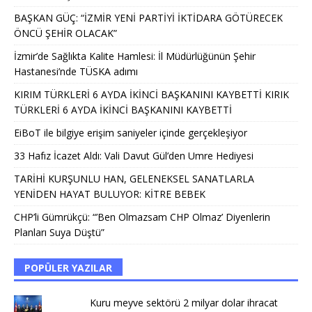
BAŞKAN GÜÇ: “İZMİR YENİ PARTİYİ İKTİDARA GÖTÜRECEK
ÖNCÜ ŞEHİR OLACAK”
İzmir’de Sağlıkta Kalite Hamlesi: İl Müdürlüğünün Şehir
Hastanesi’nde TÜSKA adımı
KIRIM TÜRKLERİ 6 AYDA İKİNCİ BAŞKANINI KAYBETTİ KIRIK
TÜRKLERİ 6 AYDA İKİNCİ BAŞKANINI KAYBETTİ
EiBoT ile bilgiye erişim saniyeler içinde gerçekleşiyor
33 Hafız İcazet Aldı: Vali Davut Gül’den Umre Hediyesi
TARİHİ KURŞUNLU HAN, GELENEKSEL SANATLARLA
YENİDEN HAYAT BULUYOR: KİTRE BEBEK
CHP’li Gümrükçü: “’Ben Olmazsam CHP Olmaz’ Diyenlerin
Planları Suya Düştü”
POPÜLER YAZILAR
Kuru meyve sektörü 2 milyar dolar ihracat