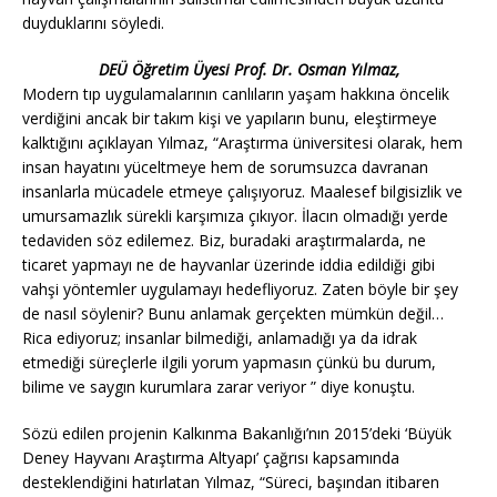
duyduklarını söyledi.
DEÜ Öğretim Üyesi Prof. Dr. Osman Yılmaz,
Modern tıp uygulamalarının canlıların yaşam hakkına öncelik
verdiğini ancak bir takım kişi ve yapıların bunu, eleştirmeye
kalktığını açıklayan Yılmaz, “Araştırma üniversitesi olarak, hem
insan hayatını yüceltmeye hem de sorumsuzca davranan
insanlarla mücadele etmeye çalışıyoruz. Maalesef bilgisizlik ve
umursamazlık sürekli karşımıza çıkıyor. İlacın olmadığı yerde
tedaviden söz edilemez. Biz, buradaki araştırmalarda, ne
ticaret yapmayı ne de hayvanlar üzerinde iddia edildiği gibi
vahşi yöntemler uygulamayı hedefliyoruz. Zaten böyle bir şey
de nasıl söylenir? Bunu anlamak gerçekten mümkün değil…
Rica ediyoruz; insanlar bilmediği, anlamadığı ya da idrak
etmediği süreçlerle ilgili yorum yapmasın çünkü bu durum,
bilime ve saygın kurumlara zarar veriyor ” diye konuştu.
Sözü edilen projenin Kalkınma Bakanlığı’nın 2015’deki ‘Büyük
Deney Hayvanı Araştırma Altyapı’ çağrısı kapsamında
desteklendiğini hatırlatan Yılmaz, “Süreci, başından itibaren