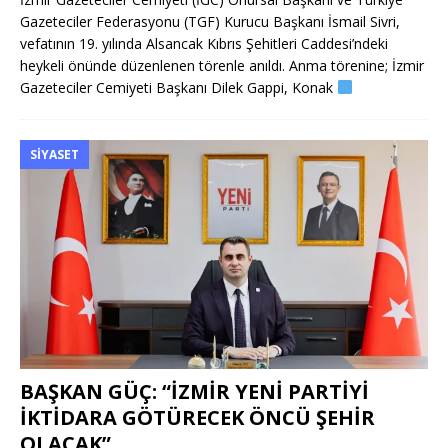
Gazeteciler Federasyonu (TGF) Kurucu Başkanı İsmail Sivri,
vefatının 19. yılında Alsancak Kıbrıs Şehitleri Caddesi’ndeki
heykeli önünde düzenlenen törenle anıldı. Anma törenine; İzmir
Gazeteciler Cemiyeti Başkanı Dilek Gappi, Konak
SIYASET
BAŞKAN GÜÇ: “İZMİR YENİ PARTİYİ
İKTİDARA GÖTÜRECEK ÖNCÜ ŞEHİR
OLACAK”