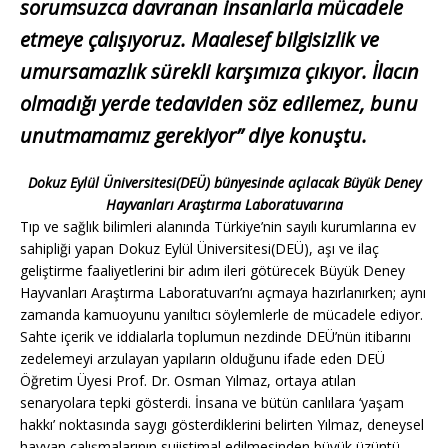
sorumsuzca davranan insanlarla mücadele
etmeye çalışıyoruz. Maalesef bilgisizlik ve
umursamazlık sürekli karşımıza çıkıyor. İlacın
olmadığı yerde tedaviden söz edilemez, bunu
unutmamamız gerekiyor” diye konuştu.
Dokuz Eylül Üniversitesi(DEÜ) bünyesinde açılacak Büyük Deney
Hayvanları Araştırma Laboratuvarına
Tıp ve sağlık bilimleri alanında Türkiye’nin sayılı kurumlarına ev
sahipliği yapan Dokuz Eylül Üniversitesi(DEÜ), aşı ve ilaç
geliştirme faaliyetlerini bir adım ileri götürecek Büyük Deney
Hayvanları Araştırma Laboratuvarı’nı açmaya hazırlanırken; aynı
zamanda kamuoyunu yanıltıcı söylemlerle de mücadele ediyor.
Sahte içerik ve iddialarla toplumun nezdinde DEÜ’nün itibarını
zedelemeyi arzulayan yapıların olduğunu ifade eden DEÜ
Öğretim Üyesi Prof. Dr. Osman Yılmaz, ortaya atılan
senaryolara tepki gösterdi. İnsana ve bütün canlılara ‘yaşam
hakkı’ noktasında saygı gösterdiklerini belirten Yılmaz, deneysel
hayvan çalışmalarının suiistimal edilmesinden büyük üzüntü