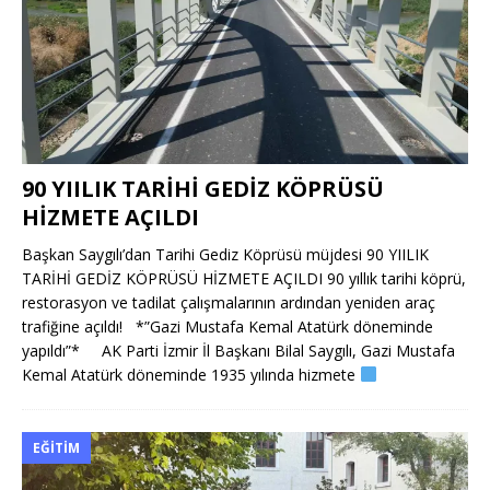
90 YIILIK TARİHİ GEDİZ KÖPRÜSÜ
HİZMETE AÇILDI
Başkan Saygılı’dan Tarihi Gediz Köprüsü müjdesi 90 YIILIK
TARİHİ GEDİZ KÖPRÜSÜ HİZMETE AÇILDI 90 yıllık tarihi köprü,
restorasyon ve tadilat çalışmalarının ardından yeniden araç
trafiğine açıldı! *”Gazi Mustafa Kemal Atatürk döneminde
yapıldı”* AK Parti İzmir İl Başkanı Bilal Saygılı, Gazi Mustafa
Kemal Atatürk döneminde 1935 yılında hizmete
EĞITIM