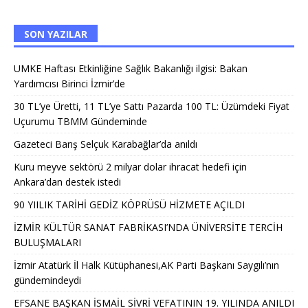
SON YAZILAR
UMKE Haftası Etkinliğine Sağlık Bakanlığı ilgisi: Bakan
Yardımcısı Birinci İzmir’de
30 TL’ye Üretti, 11 TL’ye Sattı Pazarda 100 TL: Üzümdeki Fiyat
Uçurumu TBMM Gündeminde
Gazeteci Barış Selçuk Karabağlar’da anıldı
Kuru meyve sektörü 2 milyar dolar ihracat hedefi için
Ankara’dan destek istedi
90 YIILIK TARİHİ GEDİZ KÖPRÜSÜ HİZMETE AÇILDI
İZMİR KÜLTÜR SANAT FABRİKASI’NDA ÜNİVERSİTE TERCİH
BULUŞMALARI
İzmir Atatürk İl Halk Kütüphanesi,AK Parti Başkanı Saygılı’nın
gündemindeydi
EFSANE BAŞKAN İSMAİL SİVRİ VEFATININ 19. YILINDA ANILDI