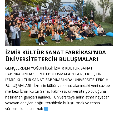
İZMİR KÜLTÜR SANAT FABRİKASI’NDA
ÜNİVERSİTE TERCİH BULUŞMALARI
GENÇLERDEN YOĞUN İLGİ: İZMİR KÜLTÜR SANAT
FABRİKASI’NDA ‘TERCİH BULUŞMALARI’ GERÇEKLEŞTİRİLDİ
İZMİR KÜLTÜR SANAT FABRİKASI’NDA ÜNİVERSİTE TERCİH
BULUŞMALARI İzmir’in kültür ve sanat alanındaki yeni cazibe
merkezi İzmir Kültür Sanat Fabrikası, üniversite yolculuğuna
hazırlanan gençleri ağırladı. Üniversiteye adım atma heyecanı
yaşayan adayları doğru tercihlerle buluşturmak ve tercih
sürecine katkı sunmak