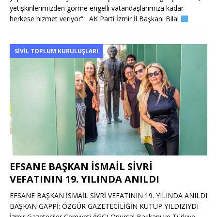
yetişkinlerimizden görme engelli vatandaşlarımıza kadar
herkese hizmet veriyor” AK Parti İzmir İl Başkanı Bilal
SIVIL TOPLUM KURULUŞLARI
EFSANE BAŞKAN İSMAİL SİVRİ
VEFATININ 19. YILINDA ANILDI
EFSANE BAŞKAN İSMAİL SİVRİ VEFATININ 19. YILINDA ANILDI
BAŞKAN GAPPİ: ÖZGÜR GAZETECİLİĞİN KUTUP YILDIZIYDI
İzmir Gazeteciler Cemiyeti (İGC) Onursal Başkanı ve Türkiye