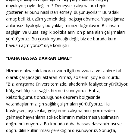
duyuluyor; öyle değil mi? Deneysel çalışmalara tepki
gösterenler bunu nasıl izah etmeyi düşünüyorlar? Buradaki
amaç belli ki, üzüm yemek değil bağcıyı dövmek. Yaşadığımız
anlamsız diyaloglar, bu yaklaşımımızı doğruluyor. Biz insan
sağlığını ve ulusal sağlık politikalarını ön plana alan çalışmaları
yürütüyoruz. Bu çocuk oyuncağı değil; biz de burada kum
havuzu açmıyoruz” diye konuştu.
“DAHA HASSAS DAVRANILMALI”
Hizmete alınacak laboratuvarın ilgili mevzuata ve izinlere tabi
olarak çalışacağını aktaran Yılmaz, sözlerini şöyle sürdürdü:
“Biz, araştırma üniversitemizde, akademik faaliyetler yürütüyor;
bölgesel ölçekte sağlık hizmeti sunuyoruz. Hatta,
Rektörlüğümüz öncülüğünde deprem bölgesinde
vatandaşlarımız için sağlık çalışmaları yürütüyoruz. Hal
böyleyken; aşı ve ilaç geliştirme çalışmalarını görmezden
gelmeyi; hayvanların sokak biliminin malzemesi yapılmasını
doğru bulmuyoruz. Bu konuda daha hassas davranılması ve
doğru dilin kullanılması gerektiğini düşünüyoruz. Sonuçta,