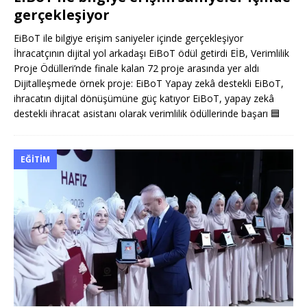
gerçekleşiyor
EiBoT ile bilgiye erişim saniyeler içinde gerçekleşiyor
İhracatçının dijital yol arkadaşı EiBoT ödül getirdi EİB, Verimlilik
Proje Ödülleri’nde finale kalan 72 proje arasında yer aldı
Dijitalleşmede örnek proje: EiBoT Yapay zekâ destekli EiBoT,
ihracatın dijital dönüşümüne güç katıyor EiBoT, yapay zekâ
destekli ihracat asistanı olarak verimlilik ödüllerinde başarı
🟦
EĞITIM