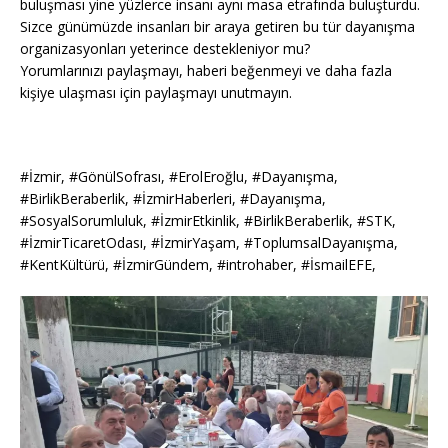
buluşması yine yüzlerce insanı aynı masa etrafında buluşturdu.
Sizce günümüzde insanları bir araya getiren bu tür dayanışma
organizasyonları yeterince destekleniyor mu?
Yorumlarınızı paylaşmayı, haberi beğenmeyi ve daha fazla
kişiye ulaşması için paylaşmayı unutmayın.
#İzmir, #GönülSofrası, #ErolEroğlu, #Dayanışma,
#BirlikBeraberlik, #İzmirHaberleri, #Dayanışma,
#SosyalSorumluluk, #İzmirEtkinlik, #BirlikBeraberlik, #STK,
#İzmirTicaretOdası, #İzmirYaşam, #ToplumsalDayanışma,
#KentKültürü, #İzmirGündem, #introhaber, #İsmailEFE,