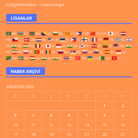
KolayBilimHaber
–
HaberInegol
LISANLAR
AR
AZ
BN
BS
BG
CA
CEB
ZH-CN
CO
HR
CS
DA
NL
EN
ET
TL
FI
FR
DE
EL
IW
HI
HU
IT
JA
JW
KN
KO
LV
LT
MS
ML
FA
PL
PT
RO
RU
SR
SK
SL
ES
SU
SW
SV
TG
TA
TE
TH
TR
UK
UR
VI
HABER ARŞIVI
AĞUSTOS 2026
P
S
Ç
P
C
C
P
1
2
3
4
5
6
7
8
9
10
11
12
13
14
15
16
17
18
19
20
21
22
23