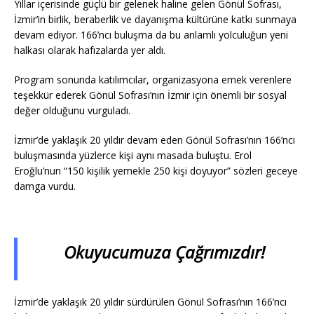
Yıllar içerisinde güçlü bir gelenek haline gelen Gönül Sofrası,
İzmir’in birlik, beraberlik ve dayanışma kültürüne katkı sunmaya
devam ediyor. 166’ncı buluşma da bu anlamlı yolculuğun yeni
halkası olarak hafızalarda yer aldı.
Program sonunda katılımcılar, organizasyona emek verenlere
teşekkür ederek Gönül Sofrası’nın İzmir için önemli bir sosyal
değer olduğunu vurguladı.
İzmir’de yaklaşık 20 yıldır devam eden Gönül Sofrası’nın 166’ncı
buluşmasında yüzlerce kişi aynı masada buluştu. Erol
Eroğlu’nun “150 kişilik yemekle 250 kişi doyuyor” sözleri geceye
damga vurdu.
Okuyucumuza Çağrımızdır!
İzmir’de yaklaşık 20 yıldır sürdürülen Gönül Sofrası’nın 166’ncı