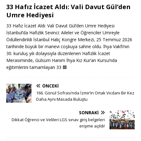
33 Hafız İcazet Aldı: Vali Davut Gül’den
Umre Hediyesi
33 Hafız İcazet Aldı: Vali Davut Gül’den Umre Hediyesi
İstanbul’da Hafızlık Sevinci: Aileler ve Öğrenciler Umreyle
Ödüllendirildi İstanbul Haliç Kongre Merkezi, 25 Temmuz 2026
tarihinde büyük bir manevi coşkuya sahne oldu. İhya Vakfı’nın
30. kuruluş yılı dolayısıyla düzenlenen Hafızlık İcazet
Merasiminde, Gülsüm Hanım İhya Kız Kur’an Kursu’nda
eğitimlerini tamamlayan 33
🟦
ÖNCEKI
166. Gönül Sofrası’nda İzmir’in Ortak Vicdanı Bir Kez
Daha Aynı Masada Buluştu
SONRAKI
Dikkat Öğrenci ve Velileri LGS sınav giriş belgeleri
erişime açıldı!