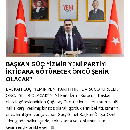
BAŞKAN GÜÇ: “İZMİR YENİ PARTİYİ
İKTİDARA GÖTÜRECEK ÖNCÜ ŞEHİR
OLACAK”
BAŞKAN GÜÇ: “İZMİR YENİ PARTİYİ İKTİDARA GÖTÜRECEK
ÖNCÜ ŞEHİR OLACAK” YENİ Parti İzmir Kurucu İl Başkanı
olarak görevlendirilen Çağatay Güç, üstlendikleri sorumluluğu
halka karşı verilmiş bir söz olarak gördüklerini belirtti. İzmir’in
öncü kimliğine vurgu yapan Güç, Genel Başkan Özgür Özel
liderliğinde halkın içinde, sokaklarda ve toplumun tüm
kesimleriyle birlikte yeni
🟦