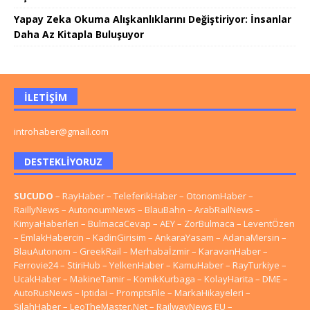
Yapay Zeka Okuma Alışkanlıklarını Değiştiriyor: İnsanlar
Daha Az Kitapla Buluşuyor
İLETIŞIM
introhaber@gmail.com
DESTEKLIYORUZ
SUCUDO
–
RayHaber
–
TeleferikHaber
–
OtonomHaber
–
RaillyNews
–
AutonoumNews
–
BlauBahn
–
ArabRailNews
–
KimyaHaberleri
–
BulmacaCevap
–
AEY
–
ZorBulmaca
–
LeventÖzen
–
EmlakHabercin
–
KadinGirisim
–
AnkaraYasam
–
AdanaMersin
–
BlauAutonom
–
GreekRail
–
Merhabaİzmir
–
KaravanHaber
–
Ferrovie24
–
StiriHub
–
YelkenHaber
–
KamuHaber
–
RayTurkiye
–
UcakHaber
–
MakineTamir
–
KomikKurbaga
–
KolayHarita
–
DME
–
AutoRusNews
–
Iptidai
–
PromptsFile
–
MarkaHikayeleri
–
SilahHaber
–
LeoTheMaster.Net
–
RailwayNews EU
–