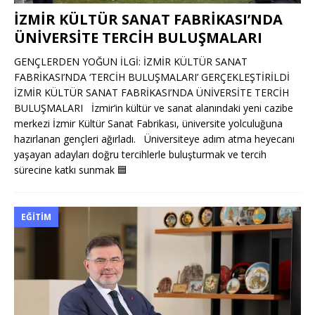
İZMİR KÜLTÜR SANAT FABRİKASI’NDA
ÜNİVERSİTE TERCİH BULUŞMALARI
GENÇLERDEN YOĞUN İLGİ: İZMİR KÜLTÜR SANAT
FABRİKASI’NDA ‘TERCİH BULUŞMALARI’ GERÇEKLEŞTİRİLDİ
İZMİR KÜLTÜR SANAT FABRİKASI’NDA ÜNİVERSİTE TERCİH
BULUŞMALARI İzmir’in kültür ve sanat alanındaki yeni cazibe
merkezi İzmir Kültür Sanat Fabrikası, üniversite yolculuğuna
hazırlanan gençleri ağırladı. Üniversiteye adım atma heyecanı
yaşayan adayları doğru tercihlerle buluşturmak ve tercih
sürecine katkı sunmak
🟦
EĞITIM