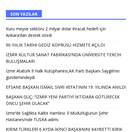
SON YAZILAR
Kuru meyve sektörü 2 milyar dolar ihracat hedefi için
Ankara’dan destek istedi
90 YIILIK TARİHİ GEDİZ KÖPRÜSÜ HİZMETE AÇILDI
İZMİR KÜLTÜR SANAT FABRİKASI’NDA ÜNİVERSİTE TERCİH
BULUŞMALARI
İzmir Atatürk İl Halk Kütüphanesi,AK Parti Başkanı Saygılı’nın
gündemindeydi
EFSANE BAŞKAN İSMAİL SİVRİ VEFATININ 19. YILINDA ANILDI
BAŞKAN GÜÇ: “İZMİR YENİ PARTİYİ İKTİDARA GÖTÜRECEK
ÖNCÜ ŞEHİR OLACAK”
İzmir’de Sağlıkta Kalite Hamlesi: İl Müdürlüğünün Şehir
Hastanesi’nde TÜSKA adımı
KIRIM TÜRKLERİ 6 AYDA İKİNCİ BAŞKANINI KAYBETTİ KIRIK