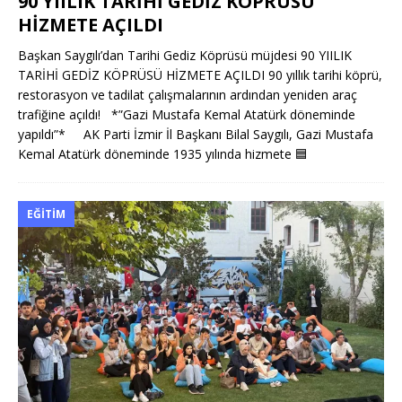
90 YIILIK TARİHİ GEDİZ KÖPRÜSÜ
HİZMETE AÇILDI
Başkan Saygılı’dan Tarihi Gediz Köprüsü müjdesi 90 YIILIK
TARİHİ GEDİZ KÖPRÜSÜ HİZMETE AÇILDI 90 yıllık tarihi köprü,
restorasyon ve tadilat çalışmalarının ardından yeniden araç
trafiğine açıldı! *”Gazi Mustafa Kemal Atatürk döneminde
yapıldı”* AK Parti İzmir İl Başkanı Bilal Saygılı, Gazi Mustafa
Kemal Atatürk döneminde 1935 yılında hizmete
🟦
EĞITIM