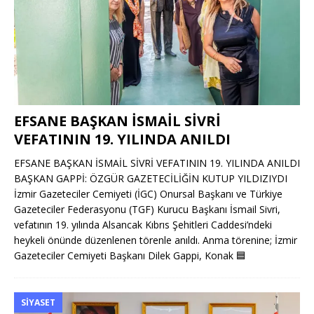
EFSANE BAŞKAN İSMAİL SİVRİ
VEFATININ 19. YILINDA ANILDI
EFSANE BAŞKAN İSMAİL SİVRİ VEFATININ 19. YILINDA ANILDI
BAŞKAN GAPPİ: ÖZGÜR GAZETECİLİĞİN KUTUP YILDIZIYDI
İzmir Gazeteciler Cemiyeti (İGC) Onursal Başkanı ve Türkiye
Gazeteciler Federasyonu (TGF) Kurucu Başkanı İsmail Sivri,
vefatının 19. yılında Alsancak Kıbrıs Şehitleri Caddesi’ndeki
heykeli önünde düzenlenen törenle anıldı. Anma törenine; İzmir
Gazeteciler Cemiyeti Başkanı Dilek Gappi, Konak
🟦
SIYASET