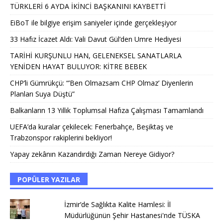
TÜRKLERİ 6 AYDA İKİNCİ BAŞKANINI KAYBETTİ
EiBoT ile bilgiye erişim saniyeler içinde gerçekleşiyor
33 Hafız İcazet Aldı: Vali Davut Gül’den Umre Hediyesi
TARİHİ KURŞUNLU HAN, GELENEKSEL SANATLARLA
YENİDEN HAYAT BULUYOR: KİTRE BEBEK
CHP’li Gümrükçü: “’Ben Olmazsam CHP Olmaz’ Diyenlerin
Planları Suya Düştü”
Balkanların 13 Yıllık Toplumsal Hafıza Çalışması Tamamlandı
UEFA’da kuralar çekilecek: Fenerbahçe, Beşiktaş ve
Trabzonspor rakiplerini bekliyor!
Yapay zekânın Kazandırdığı Zaman Nereye Gidiyor?
POPÜLER YAZILAR
İzmir’de Sağlıkta Kalite Hamlesi: İl
Müdürlüğünün Şehir Hastanesi'nde TÜSKA