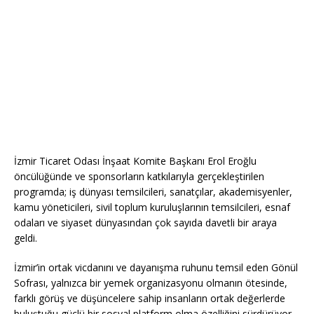
İzmir Ticaret Odası İnşaat Komite Başkanı Erol Eroğlu
öncülüğünde ve sponsorların katkılarıyla gerçekleştirilen
programda; iş dünyası temsilcileri, sanatçılar, akademisyenler,
kamu yöneticileri, sivil toplum kuruluşlarının temsilcileri, esnaf
odaları ve siyaset dünyasından çok sayıda davetli bir araya
geldi.
İzmir’in ortak vicdanını ve dayanışma ruhunu temsil eden Gönül
Sofrası, yalnızca bir yemek organizasyonu olmanın ötesinde,
farklı görüş ve düşüncelere sahip insanların ortak değerlerde
buluştuğu güçlü bir sosyal platform olma özelliğini sürdürüyor.