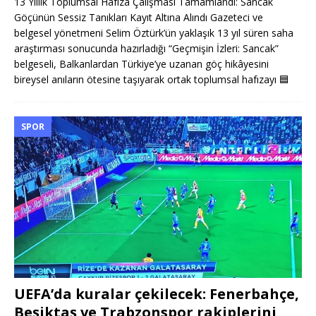
13 Yıllık Toplumsal Hafıza Çalışması Tamamlandı: Sancak
Göçünün Sessiz Tanıkları Kayıt Altına Alındı Gazeteci ve
belgesel yönetmeni Selim Öztürk’ün yaklaşık 13 yıl süren saha
araştırması sonucunda hazırladığı “Geçmişin İzleri: Sancak”
belgeseli, Balkanlardan Türkiye’ye uzanan göç hikâyesini
bireysel anıların ötesine taşıyarak ortak toplumsal hafızayı
🟦
SPOR
UEFA’da kuralar çekilecek: Fenerbahçe,
Beşiktaş ve Trabzonspor rakiplerini