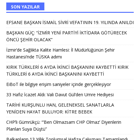
SON YAZILAR
EFSANE BAŞKAN İSMAİL SİVRİ VEFATININ 19. YILINDA ANILDI
BAŞKAN GÜÇ: “İZMİR YENİ PARTİYİ İKTİDARA GÖTÜRECEK
ÖNCÜ ŞEHİR OLACAK”
İzmir’de Sağlıkta Kalite Hamlesi: İl Müdürlüğünün Şehir
Hastanesi’nde TÜSKA adımı
KIRIK TÜRKLERİ 6 AYDA İKİNCİ BAŞKANINI KAYBETTİ KIRIK
TÜRKLERİ 6 AYDA İKİNCİ BAŞKANINI KAYBETTİ
EiBoT ile bilgiye erişim saniyeler içinde gerçekleşiyor
33 Hafız İcazet Aldı: Vali Davut Gül’den Umre Hediyesi
TARİHİ KURŞUNLU HAN, GELENEKSEL SANATLARLA
YENİDEN HAYAT BULUYOR: KİTRE BEBEK
CHP’li Gümrükçü: “’Ben Olmazsam CHP Olmaz’ Diyenlerin
Planları Suya Düştü”
Balkanların 13 Yıllık Toplumsal Hafıza Çalışması Tamamlandı