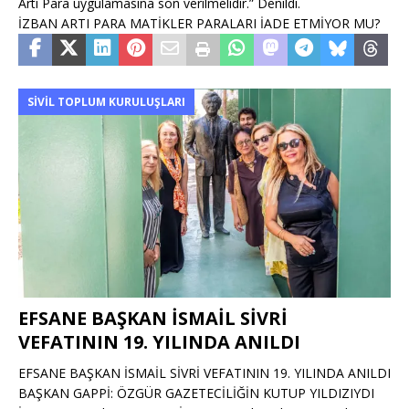
Artı Para uygulamasına son verilmelidir.” Denildi.
İZBAN ARTI PARA MATİKLER PARALARI İADE ETMİYOR MU?
SIVIL TOPLUM KURULUŞLARI
EFSANE BAŞKAN İSMAİL SİVRİ
VEFATININ 19. YILINDA ANILDI
EFSANE BAŞKAN İSMAİL SİVRİ VEFATININ 19. YILINDA ANILDI
BAŞKAN GAPPİ: ÖZGÜR GAZETECİLİĞİN KUTUP YILDIZIYDI