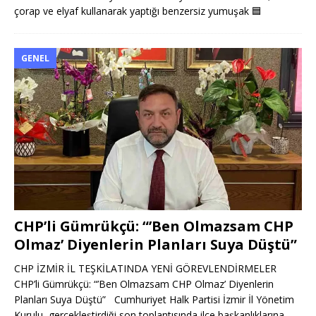
çorap ve elyaf kullanarak yaptığı benzersiz yumuşak
🟦
GENEL
CHP’li Gümrükçü: “’Ben Olmazsam CHP
Olmaz’ Diyenlerin Planları Suya Düştü”
CHP İZMİR İL TEŞKİLATINDA YENİ GÖREVLENDİRMELER
CHP’li Gümrükçü: “’Ben Olmazsam CHP Olmaz’ Diyenlerin
Planları Suya Düştü” Cumhuriyet Halk Partisi İzmir İl Yönetim
Kurulu, gerçekleştirdiği son toplantısında ilçe başkanlıklarına