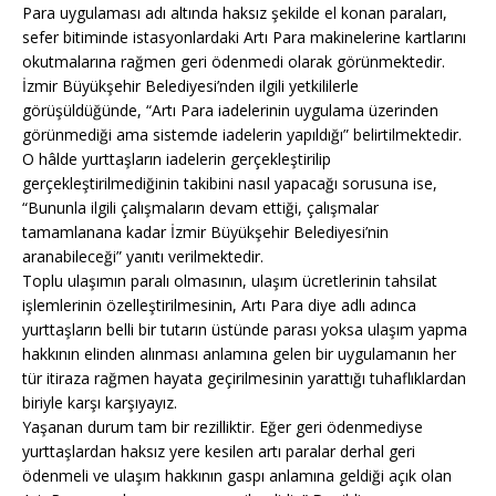
Para uygulaması adı altında haksız şekilde el konan paraları,
sefer bitiminde istasyonlardaki Artı Para makinelerine kartlarını
okutmalarına rağmen geri ödenmedi olarak görünmektedir.
İzmir Büyükşehir Belediyesi’nden ilgili yetkililerle
görüşüldüğünde, “Artı Para iadelerinin uygulama üzerinden
görünmediği ama sistemde iadelerin yapıldığı” belirtilmektedir.
O hâlde yurttaşların iadelerin gerçekleştirilip
gerçekleştirilmediğinin takibini nasıl yapacağı sorusuna ise,
“Bununla ilgili çalışmaların devam ettiği, çalışmalar
tamamlanana kadar İzmir Büyükşehir Belediyesi’nin
aranabileceği” yanıtı verilmektedir.
Toplu ulaşımın paralı olmasının, ulaşım ücretlerinin tahsilat
işlemlerinin özelleştirilmesinin, Artı Para diye adlı adınca
yurttaşların belli bir tutarın üstünde parası yoksa ulaşım yapma
hakkının elinden alınması anlamına gelen bir uygulamanın her
tür itiraza rağmen hayata geçirilmesinin yarattığı tuhaflıklardan
biriyle karşı karşıyayız.
Yaşanan durum tam bir rezilliktir. Eğer geri ödenmediyse
yurttaşlardan haksız yere kesilen artı paralar derhal geri
ödenmeli ve ulaşım hakkının gaspı anlamına geldiği açık olan