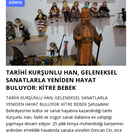
DÜNYA
TARİHİ KURŞUNLU HAN, GELENEKSEL
SANATLARLA YENİDEN HAYAT
BULUYOR: KİTRE BEBEK
TARİHİ KURŞUNLU HAN, GELENEKSEL SANATLARLA
YENİDEN HAYAT BULUYOR: KİTRE BEBEK Şehzadeler
Belediyesi’nin kültür ve sanat hayatına kazandırdığı tarihi
Kurşunlu Han, farklı ve özgün sanat dallarına ev sahipliği
yapmaya devam ediyor. 25 yıllık kimya mühendisliği kariyerinin
ardından emeklilik hayatında sanata yönelen Erincan Cin, ince