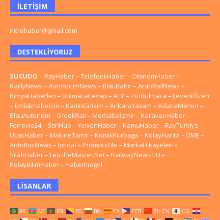
İLETIŞIM
introhaber@gmail.com
DESTEKLIYORUZ
SUCUDO
–
RayHaber
–
TeleferikHaber
–
OtonomHaber
–
RaillyNews
–
AutonoumNews
–
BlauBahn
–
ArabRailNews
–
KimyaHaberleri
–
BulmacaCevap
–
AEY
–
ZorBulmaca
–
LeventÖzen
–
EmlakHabercin
–
KadinGirisim
–
AnkaraYasam
–
AdanaMersin
–
BlauAutonom
–
GreekRail
–
Merhabaİzmir
–
KaravanHaber
–
Ferrovie24
–
StiriHub
–
YelkenHaber
–
KamuHaber
–
RayTurkiye
–
UcakHaber
–
MakineTamir
–
KomikKurbaga
–
KolayHarita
–
DME
–
AutoRusNews
–
Iptidai
–
PromptsFile
–
MarkaHikayeleri
–
SilahHaber
–
LeoTheMaster.Net
–
RailwayNews EU
–
KolayBilimHaber
–
HaberInegol
LISANLAR
AR
AZ
BN
BS
BG
CA
CEB
ZH-CN
CO