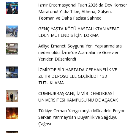
İzmir Enternasyonal Fuarı 2026'da Dev Konser
Maratonu! Yıldız Tilbe, Athena, Gülşen,
Teoman ve Daha Fazlası Sahned
GENÇ YAŞTA KÖTÜ HASTALIKTAN VEFAT
EDEN MÜHENDİS İÇİN LOKMA
Adliye Emaneti Soygunu Yeni Yapılanmalara
neden oldu: İzmir'de Atamalar ile Görevler
Yeniden Düzenlendi
İZMİR’DE BİR HAFTADA CEPHANELİK VE
ZEHİR DEPOSU ELE GEÇİRİLDİ: 133
TUTUKLAMA
CUMHURBAŞKANI, İZMİR DEMOKRASİ
ÜNİVERSİTESİ KAMPÜSÜ'NÜ DE AÇACAK
Türkiye Orman Yangınlarıyla Mücadele Ediyor:
Serkan Yarımay'dan Duyarlılık ve Sağduyu
Çağrısı