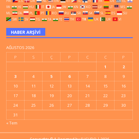
HR
CS
DA
NL
EN
ET
TL
FI
FR
DE
EL
IW
HI
HU
IT
JA
JW
KN
KO
LV
LT
MS
ML
FA
PL
PT
RO
RU
SR
SK
SL
ES
SU
SW
SV
TG
TA
TE
TH
TR
UK
UR
VI
HABER ARŞIVI
AĞUSTOS 2026
P
S
Ç
P
C
C
P
1
2
3
4
5
6
7
8
9
10
11
12
13
14
15
16
17
18
19
20
21
22
23
24
25
26
27
28
29
30
31
« Tem