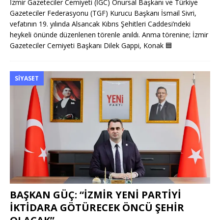
İzmir Gazeteciler Cemiyeti (İGC) Onursal Başkanı ve Türkiye
Gazeteciler Federasyonu (TGF) Kurucu Başkanı İsmail Sivri,
vefatının 19. yılında Alsancak Kıbrıs Şehitleri Caddesi’ndeki
heykeli önünde düzenlenen törenle anıldı. Anma törenine; İzmir
Gazeteciler Cemiyeti Başkanı Dilek Gappi, Konak
🟦
SIYASET
BAŞKAN GÜÇ: “İZMİR YENİ PARTİYİ
İKTİDARA GÖTÜRECEK ÖNCÜ ŞEHİR