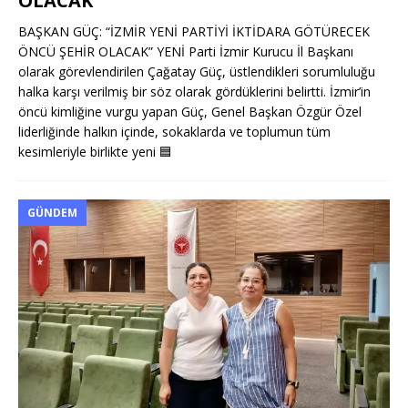
OLACAK”
BAŞKAN GÜÇ: “İZMİR YENİ PARTİYİ İKTİDARA GÖTÜRECEK
ÖNCÜ ŞEHİR OLACAK” YENİ Parti İzmir Kurucu İl Başkanı
olarak görevlendirilen Çağatay Güç, üstlendikleri sorumluluğu
halka karşı verilmiş bir söz olarak gördüklerini belirtti. İzmir’in
öncü kimliğine vurgu yapan Güç, Genel Başkan Özgür Özel
liderliğinde halkın içinde, sokaklarda ve toplumun tüm
kesimleriyle birlikte yeni
🟦
GÜNDEM