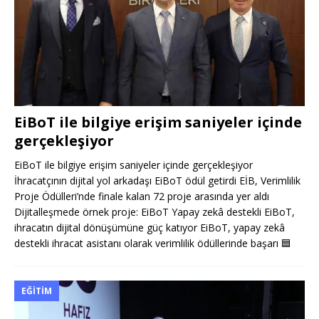
EiBoT ile bilgiye erişim saniyeler içinde
gerçekleşiyor
EiBoT ile bilgiye erişim saniyeler içinde gerçekleşiyor
İhracatçının dijital yol arkadaşı EiBoT ödül getirdi EİB, Verimlilik
Proje Ödülleri’nde finale kalan 72 proje arasında yer aldı
Dijitalleşmede örnek proje: EiBoT Yapay zekâ destekli EiBoT,
ihracatın dijital dönüşümüne güç katıyor EiBoT, yapay zekâ
destekli ihracat asistanı olarak verimlilik ödüllerinde başarı
🟦
EĞITIM