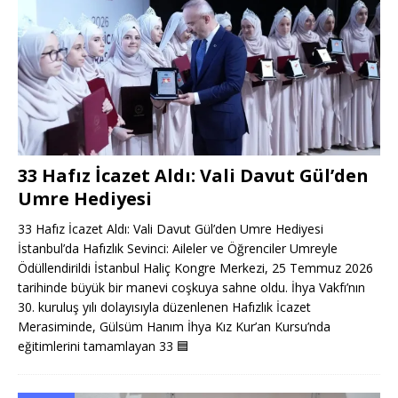
33 Hafız İcazet Aldı: Vali Davut Gül’den
Umre Hediyesi
33 Hafız İcazet Aldı: Vali Davut Gül’den Umre Hediyesi
İstanbul’da Hafızlık Sevinci: Aileler ve Öğrenciler Umreyle
Ödüllendirildi İstanbul Haliç Kongre Merkezi, 25 Temmuz 2026
tarihinde büyük bir manevi coşkuya sahne oldu. İhya Vakfı’nın
30. kuruluş yılı dolayısıyla düzenlenen Hafızlık İcazet
Merasiminde, Gülsüm Hanım İhya Kız Kur’an Kursu’nda
eğitimlerini tamamlayan 33
🟦